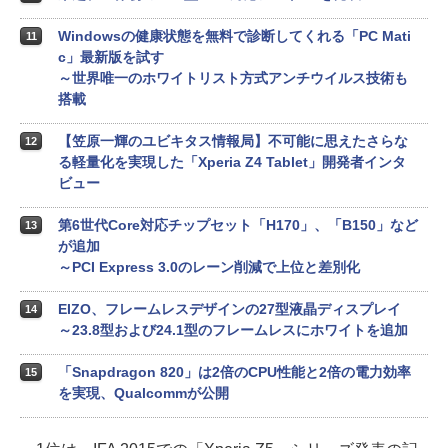
Windowsの健康状態を無料で診断してくれる「PC Mati
11
c」最新版を試す
～世界唯一のホワイトリスト方式アンチウイルス技術も
搭載
【笠原一輝のユビキタス情報局】不可能に思えたさらな
12
る軽量化を実現した「Xperia Z4 Tablet」開発者インタ
ビュー
第6世代Core対応チップセット「H170」、「B150」など
13
が追加
～PCI Express 3.0のレーン削減で上位と差別化
EIZO、フレームレスデザインの27型液晶ディスプレイ
14
～23.8型および24.1型のフレームレスにホワイトを追加
「Snapdragon 820」は2倍のCPU性能と2倍の電力効率
15
を実現、Qualcommが公開