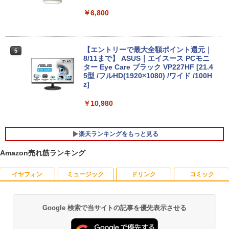
7640HS 6コア12スレッド MAX5.0GHz D
DR5 32GB/最大128GB Radeon 760M P
￥6,800
CIe3.0 M.2 2280 SSD1TB/最大2×8TB U
【新品-最安挑戦!!】ノートパソコン offic
SB4 Bluetooth5.2 2.5Gbps LAN*2 VES
4
e搭載 windows1114インチ MS Office 2
A 静音 mini pc Windows11 Pro 4K 3画
019/高速CPU Celeron N3350/8GB メモ
面出力 M6 Ultra
【エントリーで最大全額ポイント還元｜
5
リー/WIFI/USB3.0/miniHDMI/WEBカメ
8/11まで】 ASUS｜エイスース PCモニ
ラ搭載/日本語キーボード オンライン授業
￥91,999
ター Eye Care ブラック VP227HF [21.4
在宅勤務 パソコンノート 薄型軽量ノート
5型 /フルHD(1920×1080) /ワイド /100H
PC
z]
￥29,980
【中古パソコン】Apple iMac 24inch M
￥10,980
5
GPC3J/A A2438 4.5K 2021 一体型 Touc
h ID [Apple M1 8コア メモリ16GB SSD
256GB 無線 BT カメラ 24インチ Silver
楽天ランキングをもっと見る
＼11日まで限定価格／【楽天1位】ノー
]:美品
5
トパソコン 新品 福袋 6点セット Intel Pe
Amazon売れ筋ランキング
ntium GOLD 6500Y メモリ12GB SSD25
￥123,980
6GB Windows11 WPS Office付き 初期
設定済み 15.6インチ フルHD ノートPC
イヤフォン
ミュージック
ドリンク
コミック
【送料無料】ながい窖／手塚治虫
初心者 学生 在宅ワーク テンキー Wi-Fi
1
Bluetooth HDMI 日本語キーボード 安い
￥2,200
Google 検索で当サイトの記事を優先表示させる
￥30,800
Anker Soundcore P40i オフホワイト
BRUCE WAYNE feat. Flo Milli, ATL Jacob
【Amazon.co.jp限定】 い・ろ・は・す 2L P
薬屋のひとりごと 17巻 (デジタル版ビッグガ
[Explicit]
ET ラベルレス ×8本
ンガンコミックス)