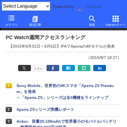
Powered by
Translate
PC Watch週間アクセスランキング
カテゴリ
過去記事
検索
Impressサイト
PC Watch週間アクセスランキング
【2015年8月31日～9月6日】IFAでXperiaの4Kモデルが発表
（2015/9/7 18:27）
リスト
Sony Mobile、世界初の4Kスマホ「Xperia Z5 Premiu
1
m」を発表
～「Xperia Z5」シリーズは全3機種をラインナップ
Xperia Z5シリーズ実機レポート
2
Anker、容量20,100mAhで世界最小のモバイルバッテリ
3