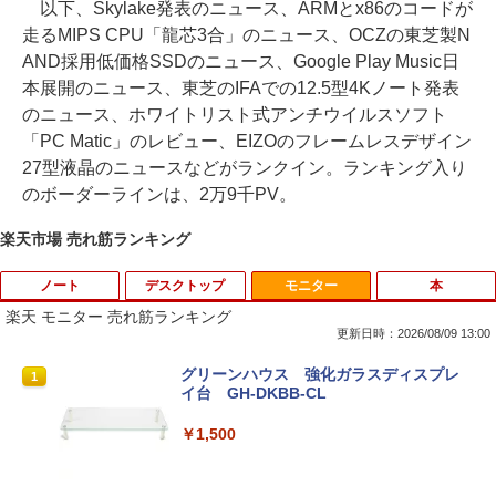
以下、Skylake発表のニュース、ARMとx86のコードが
走るMIPS CPU「龍芯3合」のニュース、OCZの東芝製N
AND採用低価格SSDのニュース、Google Play Music日
本展開のニュース、東芝のIFAでの12.5型4Kノート発表
のニュース、ホワイトリスト式アンチウイルスソフト
「PC Matic」のレビュー、EIZOのフレームレスデザイン
27型液晶のニュースなどがランクイン。ランキング入り
のボーダーラインは、2万9千PV。
楽天市場 売れ筋ランキング
ノート
デスクトップ
モニター
本
楽天 モニター 売れ筋ランキング
更新日時：2026/08/09 13:00
【期間限定破格金額！】新生活 新古品 W
新品 ミニPC VETESA Intel 6500Y Wind
グリーンハウス 強化ガラスディスプレ
1
1
1
in11搭載 パソコンノートパソコンoffice
ows11 WPS Office付き メモリ16GB SS
イ台 GH-DKBB-CL
付き 初心者向けノートPC 初期設定済 1
D256GB UHD 4K対応 HDMI DP 有線LA
5.6型 インテル高速CPU ランダムで発送
N USB3.0 VESAマウント対応 省スペー
￥1,500
メモリ4GB～ 高速SSD1TB 最大 フルHD
ス 超軽量 コンパクトPC
Webカメラ zoom 軽量薄型 無線 型番更
新で在庫処分
￥34,800