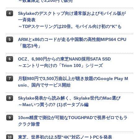
～数量限定で3,200円で販売
Skylakeのデスクトップ向け通常版およびモバイル版が
4
一斉発表
～TDPスケーリングは20倍。モバイル向け初の“K”も
ARMとx86のコードが走る中国製の高性能MIPS64 CPU
5
「龍芯3号」
OCZ、6,980円からの東芝NAND採用SATA SSD
6
～エントリー向けの「Trion 100」シリーズ
月額980円で3,500万曲以上が聴き放題のGoogle Play M
7
usic、国内でサービス開始
Skylake発表から読み解く、Skylake世代のMac選び
8
～Macいつ買うの? (1)ポータブル編
10cm精度で測位が可能なTOUGHPADで視界ゼロでもラ
9
クラク除雪
東芝、世界初の12.5型“4K”対応ノートPCを発表
10