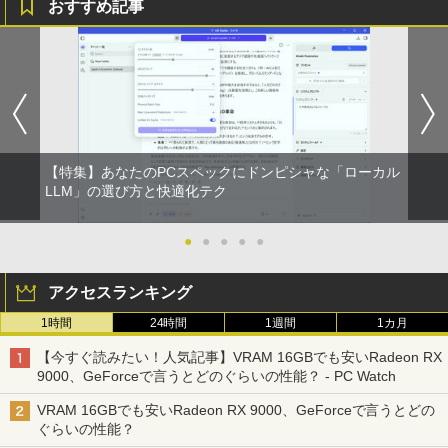
おすすめ記事
On My Road (Stadium ver.)
スーパーの裏でヤニ吸うふたり 9巻 (デジタル
￥1,964
版ビッグガンガンコミックス)
コカ・コーラ やかんの麦茶 from 爽健美茶 ラ
【中古】 ドカベン 全48巻完結 [コミック
ベルレス 650mlPET×24本
￥250
5
セット]
￥810
Xiaomi シャオミ REDMI Buds 8 Lite ワイヤ
￥2,009
レスイヤホン Bluetooth 5.4 ノイズキャンセ
￥23,142
リング ANC 36時間再生
￥3,480
【特集】あなたのPCスペックにドンピシャな「ローカル
LLM」の選び方と快適化テク
●
●
●
●
●
アクセスランキング
1時間
24時間
1週間
1カ月
【今すぐ読みたい！人気記事】VRAM 16GBでも安いRadeon RX
9000、GeForceで言うとどのぐらいの性能？ - PC Watch
VRAM 16GBでも安いRadeon RX 9000、GeForceで言うとどの
ぐらいの性能？