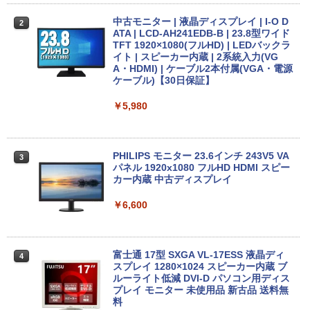
￥12,980
中古モニター | 液晶ディスプレイ | I-O D
2
ATA | LCD-AH241EDB-B | 23.8型ワイド
TFT 1920×1080(フルHD) | LEDバックラ
新品一体型 pc 一体型パソコン 22型 デス
2
イト | スピーカー内蔵 | 2系統入力(VG
クトップパソコン Windows11 MS offic
A・HDMI) | ケーブル2本付属(VGA・電源
【少しだけ訳ありの格安品 】 Core i3 8
e搭載 CPU インテル Core i5 高速CPU フ
2
ケーブル)【30日保証】
世代 windows11 レビュー記載でテンキ
ルHD メモリー 8GB SSD 256GB 初期設
ープレゼント ノートパソコン 設定済み
定済み キーボードとマウス付属 超薄型 1
メモリ 8GB SSD 256GB 15.6インチ 富
78°広視野角 WiFi対応 在宅勤務・ビジネ
￥5,980
士通 8世代 中古 パソコン Office付 a579
ス用
bx-i3-wakeari-3
￥42,800
￥18,800
PHILIPS モニター 23.6インチ 243V5 VA
3
パネル 1920x1080 フルHD HDMI スピー
カー内蔵 中古ディスプレイ
MSI CUBI-5-12M-470JP Core i3-1215U/
3
【1500円OFFクーポン】【WEBカメラ
8GB/256GB SSD Windows 11 Pro 超小
￥6,600
3
搭載&フルHD】ノートパソコン 中古パソ
型デスクトップPC
コン 14インチ SSD128GB メモリ8GB C
ore i5 第8世代 Microsoft Office付き Wi
￥75,700
ndows11 NEC Versapro VM-7 ノートパ
富士通 17型 SXGA VL-17ESS 液晶ディ
4
ソコン 中古 PC パソコン 中古ノートPC
スプレイ 1280×1024 スピーカー内蔵 ブ
SSD1TB メモリ16GB
ルーライト低減 DVI-D パソコン用ディス
プレイ モニター 未使用品 新古品 送料無
【エントリーでポイント100％還元のチ
4
￥23,800
料
ャンス】GMKtec ミニPC AMD Ryzen 5