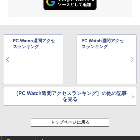
￥7,990
￥250
￥1,112
￥770
ちいかわ なんか小さくてかわいいやつ
2
（1） （ワイドKC） [ ナガノ ]
Anker Soundcore P31i ブラック
BRUCE WAYNE feat. Flo Milli, ATL Jacob
by Amazon 天然水 ラベルレス 500ml ×24本
異世界居酒屋「のぶ」(22) (角川コミックス・
￥1,100
[Explicit]
富士山の天然水 バナジウム含有 水 ミネラル
エース)
ウォーター ペットボトル 静岡県産 500ミリリ
￥5,990
PC Watch週間アクセ
PC Watch週間アクセ
ットル (Smart Basic)
￥250
￥832
スランキング
スランキング
￥1,380
【予約】和山やま 作品4冊セット 小冊子
3
＆アクリルスタンド付き特装版 【2026年
Anker Soundcore Liberty 5 ミッドナイトブ
見知らぬ糸
ONE PIECE モノクロ版 115 (ジャンプコミッ
12月11日発売予定】 わやまやま 夢中さ
ラック
クスDIGITAL)
by Amazon 天然水ラベルレス 2L×9本
君に カラオケ行こ ファミレス行こ 特典
付き 豪華 限定
￥250
￥14,990
￥594
￥1,117
￥11,000
［PC Watch週間アクセスランキング］の他の記事
を見る
【2026年アップグレード版】AOKIMI ワイヤ
On My Road (Stadium ver.)
HUNTER×HUNTER モノクロ版 39 (ジャンプ
レスイヤホン bluetooth イヤホン V12 小型
コミックスDIGITAL)
by Amazon 炭酸水 ラベルレス 500ml ×24本
月がきれいな夜に、誰かに思い出してほ
4
軽量 ブルートゥースHi-Fi 最大36時間再生 ぶ
強炭酸水 ペットボトル 500ミリリットル (Sm
しかった [ 川代紗生 ]
￥250
トップページに戻る
るーとゅーす コードレス ENCノイズキャン
art Basic)
￥572
セリング 自動ペアリング Type-C充電 マイク
￥1,760
付き 防水 タッチ式音量調整 スポーツ/通勤/通
￥1,625
学/WEB会議(ホワイト)