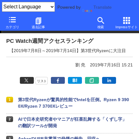
Powered by
Translate
PC Watch週間アクセスランキング
カテゴリ
過去記事
検索
Impressサイト
PC Watch週間アクセスランキング
【2019年7月8日～2019年7月14日】第3世代Ryzenに大注目
劉 尭
2019年7月16日 15:21
リスト
第3世代Ryzenが驚異的性能でIntelを圧倒。Ryzen 9 390
1
0X/Ryzen 7 3700Xレビュー
AIで日本史研究者やマニアが狂喜乱舞する「くずし字」
2
の翻訳ツールが開発
AnkerのUSB充電器で発煙の報告。回収へ
3