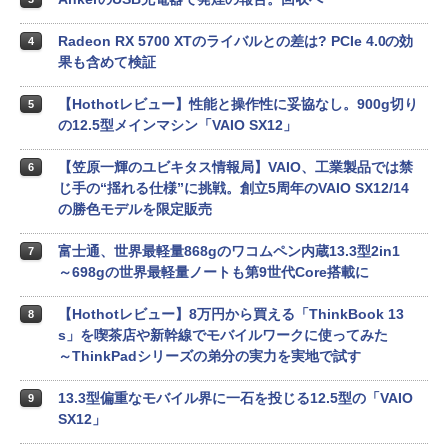
Radeon RX 5700 XTのライバルとの差は? PCIe 4.0の効
4
果も含めて検証
【Hothotレビュー】性能と操作性に妥協なし。900g切り
5
の12.5型メインマシン「VAIO SX12」
【笠原一輝のユビキタス情報局】VAIO、工業製品では禁
6
じ手の“揺れる仕様”に挑戦。創立5周年のVAIO SX12/14
の勝色モデルを限定販売
富士通、世界最軽量868gのワコムペン内蔵13.3型2in1
7
～698gの世界最軽量ノートも第9世代Core搭載に
【Hothotレビュー】8万円から買える「ThinkBook 13
8
s」を喫茶店や新幹線でモバイルワークに使ってみた
～ThinkPadシリーズの弟分の実力を実地で試す
13.3型偏重なモバイル界に一石を投じる12.5型の「VAIO
9
SX12」