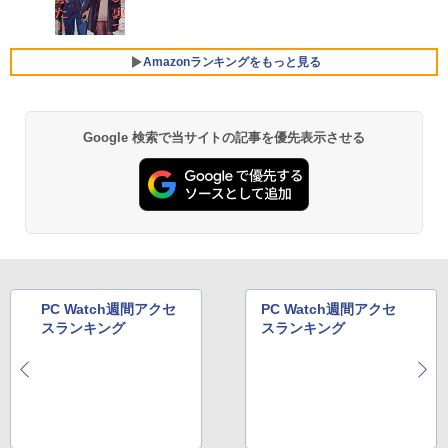
中古PC 中古ノートパソコン Windows11
Xiaomi シャオミ REDMI Buds 8 Lite ワイヤ
￥2,009
モニター 21.5インチ 黒 白 100Hz ゲーミ
5
レスイヤホン Bluetooth 5.4 ノイズキャンセ
hp Z420 Workstation Xeon E5-1660 3.
ングモニター【1ms応答 2mmベゼルレ
5
リング ANC 36時間再生
￥16,800
3GHz 16GB 128GB(SSD)+500GB(HDD)
ス】pcモニター 1920*1080 FHD パソコ
Amazonランキングをもっと見る
Quadro K600 DVD+-RW Windows7 Pro
ン モニター VA非光沢 4000:1 HDMI 角度
64bit 難有 【中古】【20260325】
￥3,480
調整 VESA Freesync スピーカー内蔵 kk
smart 最強配送 HG-215
【全商品10%OFF+P5倍】HP 250 G7 第
￥24,000
5
8世代 Core i5 Windows11 Pro メモリ 8
￥12,399
Google 検索で当サイトの記事を優先表示させる
GB 16GB SSD 256GB 512GB 15型 テン
キー WEBカメラ DVDマルチ HDMI USB
3.1WPS Office 2 中古ノートPC 中古パ
ソコン ノートPC 中古ノートパソコン
￥26,400
PC Watch週間アクセ
PC Watch週間アクセ
スランキング
スランキング