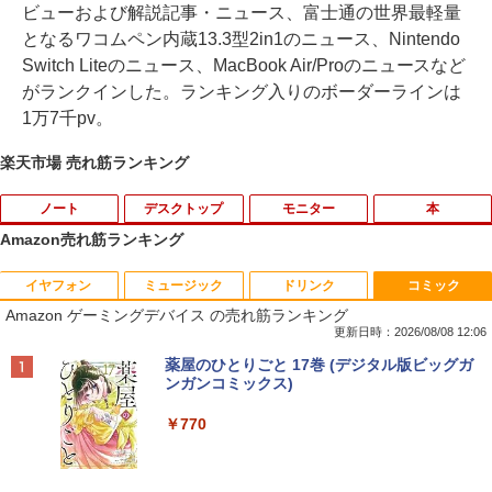
ビューおよび解説記事・ニュース、富士通の世界最軽量
となるワコムペン内蔵13.3型2in1のニュース、Nintendo
Switch Liteのニュース、MacBook Air/Proのニュースなど
がランクインした。ランキング入りのボーダーラインは
1万7千pv。
楽天市場 売れ筋ランキング
ノート
デスクトップ
モニター
本
Amazon売れ筋ランキング
イヤフォン
ミュージック
ドリンク
コミック
中古パソコン | Dell | Latitude 3590 | Wi
【★最大100%ポイント】おまかせ 中古
【おまかせ】モニター 23インチ 1920x1
オレンジページ 2026 10/17号増刊＜グレ
1
1
1
1
Amazon ゲーミングデバイス の売れ筋ランキング
ndows11 | ノートPC | 一年保証 | 第8世
パソコン Windows XP Celeron or Core
080 フルHD HDMI PCモニター 中古ディ
ー＞ [雑誌]
代 | Core i5 8250U 1.6(〜最大3.4)GHz |
2 メモリ 4GB HDD 250GB DVDドライブ
スプレイ
更新日時：2026/08/08 12:06
MEM:8GB | SSD:256GB(新品) | 光学ド
搭載 リフレッシュPC デスクトップ 中古
￥1,689
Anker Soundcore P40i オフホワイト
BRUCE WAYNE feat. Flo Milli, ATL Jacob
by Amazon 天然水 ラベルレス 500ml ×24本
薬屋のひとりごと 17巻 (デジタル版ビッグガ
ライブ:非搭載 | 無線LAN:あり | Webカ
安心保証 初期設定不要
￥6,600
[Explicit]
富士山の天然水 バナジウム含有 水 ミネラル
ンガンコミックス)
メラ内蔵 | テンキー | Win11Pro64Bit | A
ウォーター ペットボトル 静岡県産 500ミリリ
￥7,990
Cアダプター付属
￥9,980
ットル (Smart Basic)
￥250
￥770
￥18,000
送料無料【中古】剣客商売 1〜54巻 まで
【500円クーポン＋ポイント最大31.5%還
2
2
￥1,380
の全巻セット SPコミックス 大島やすい
元！】モバイルモニター 15.6 インチ FH
ち リイド社（青年コミック）
【中古】純正ATI Apple Radeon HD 577
D 1920×1080 1080P Fast IPS パネル 非