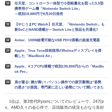
任天堂、コントローラ一体型で小型軽量化を図った5.5型
10
携帯用ゲーム機「Nintendo Switch Lite」
～税別19,980円で9月20日発売
【やじうまPC Watch】任天堂、「Nintendo Switch」も
11
新SoCとNAND搭載か～Switch Liteと部品を共通化?
Anker、100W給電可能なUSB PD×2搭載の急速充電器
12
Apple、True Tone技術採用のRetinaディスプレイを搭
13
載した「MacBook Air」
Apple、4コアCPU搭載で税別139,800円からの「MacBo
14
ok Pro」
肩が凝る! 腰が痛い! パソコン操作での疲労蓄積は“姿勢
15
の悪さ”が原因。専門家に正しい姿勢について聞いてきた
1位は、第3世代Ryzenについてのレビューで、24万p
v。AMD久々の会心作で、店頭販売の状況もかなり良好