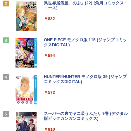
2
Anker Soundcore P31i ブラック
BRUCE WAYNE feat. Flo Milli, ATL Jacob
異世界居酒屋「のぶ」(22) (角川コミックス・
0 1GB ビデオカード Mac Pro デスクト
光沢 1000:1 高コントラスト 超軽量 600
[Explicit]
エース)
【Amazon.co.jp限定】 い・ろ・は・す 2L P
【中古】 マウスコンピューター m-Book
ップ 102C0160200
g スピーカー内蔵 Type-C/HDMI 接続 PS
￥22,000
2
ET ラベルレス ×8本
￥5,990
SSD搭載 Core i5 7200U Windows11 Ho
5/Switch/PC/スマホ対応
￥250
￥832
me Wi-Fi 長期保証 [95023]
￥15,007
￥1,112
￥8,490
￥18,600
【特典】GIANNA HOMMES ISSUE05 co
3
ver 山中柔太朗(B4サイズ両面ピンナッ
Anker Soundcore Liberty 5 ミッドナイトブ
On My Road (Stadium ver.)
ONE PIECE モノクロ版 115 (ジャンプコミッ
プ)
Windows11 中古パソコン EPSON エプ
3
ラック
クスDIGITAL)
by Amazon 天然水ラベルレス 2L×9本
ソン Endeavor ST20E Celeron N3160
アイ・オー・データ機器 ワイド液晶ディ
3
￥250
【超軽量2in1 タッチパネル】中古 ノー
メモリ8GB HDD500GB 18.5インチ ディ
スプレイ 23.8型/LCD-A241DB
￥2,200
3
￥14,990
￥594
￥1,117
トパソコン TOSHIBA 型落ち dynabook
スプレイ マウス キーボード WPS Office
VC72 第7世代 Core i5 メモリ8GB SSD2
付き オフィス デスクトップ 90日保証
￥12,370
56GB 12.5型フルHD Windows11 MS Of
【中古】
fice付き 軽量 持ち運び便利 WiFi Blueto
転生したら第七王子だったので、気まま
4
oth Type-C USB3.0 安心保証
【2026年アップグレード版】AOKIMI ワイヤ
On My Road (Stadium ver.)
HUNTER×HUNTER モノクロ版 39 (ジャンプ
￥17,600
に魔術を極めます（24） 【電子書籍】[
レスイヤホン bluetooth イヤホン V12 小型
コミックスDIGITAL)
by Amazon 炭酸水 ラベルレス 500ml ×24本
石沢庸介 ]
【当日発送】I-O DATA アイ・オー・デー
4
軽量 ブルートゥースHi-Fi 最大36時間再生 ぶ
強炭酸水 ペットボトル 500ミリリットル (Sm
￥20,800
￥250
タ 5年保証 3辺フレームレス&広視野角A
るーとゅーす コードレス ENCノイズキャン
art Basic)
￥572
DSパネル 23.8型ワイド液晶 ブラック 24
￥825
セリング 自動ペアリング Type-C充電 マイク
【中古】Dospara◆デスクトップPC/Cor
インチ相当 PCモニター LCD-A241DB L
4
付き 防水 タッチ式音量調整 スポーツ/通勤/通
￥1,625
e i5/16GB/2019年/HB//【パソコン】
CDA241DB 【NE直】
学/WEB会議(ホワイト)
【★最大100%ポイント】富士通 LIFEBO
4
OK U938/第7世代 Core i5/メモリ:4GB/8
BUGS LIFE
スーパーの裏でヤニ吸うふたり 9巻 (デジタル
￥22,660
￥12,720
【3千円以上送料無料】新装版 沈黙の艦
5
￥1,964
GB/12GB/SSD:128GB/256GB/512GB/1
版ビッグガンガンコミックス)
コカ・コーラ やかんの麦茶 from 爽健美茶 ラ
隊 全16巻セット
TB/Wi-fi/Bluetooth/13.3型 フルHD/カメ
ベルレス 650mlPET×24本
￥250
ラ/Office/HDMI/USB-C/USB3.0/パソコン
￥810
￥22,660