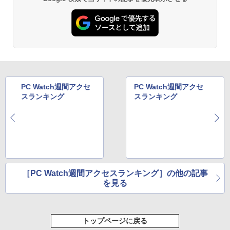
BRUCE WAYNE feat. Flo Milli, ATL Jacob
by Amazon 天然水 ラベルレス 500ml ×24本
薬屋のひとりごと 17巻 (デジタル版ビッグガ
LTE対応 中古美品 / タッチ 10.5インチ M
5
[Explicit]
富士山の天然水 バナジウム含有 水 ミネラル
ンガンコミックス)
icrosoft Surface GO2 Model.1927 フル
ウォーター ペットボトル 静岡県産 500ミリリ
HD対応WUXGA/ 第8世代CoreM3-8100
ットル (Smart Basic)
Y/ 8GB/ 爆速NVMe 128GB-SSD/ カメラ/
￥250
￥770
Wi-Fi6/ Office付きWindows11/ Win11
中古ノートパソコン 中古パソコン 中古P
￥1,380
C タブレット 税込送料無料 即日発送
BRUCE WAYNE feat. Flo Milli, ATL Jacob
異世界居酒屋「のぶ」(22) (角川コミックス・
￥20,990
[Explicit]
エース)
【Amazon.co.jp限定】 い・ろ・は・す 2L P
ET ラベルレス ×8本
PC Watch週間アクセ
PC Watch週間アクセ
￥250
￥832
スランキング
スランキング
￥1,112
On My Road (Stadium ver.)
ONE PIECE モノクロ版 115 (ジャンプコミッ
クスDIGITAL)
by Amazon 天然水ラベルレス 2L×9本
￥250
￥594
￥1,117
［PC Watch週間アクセスランキング］の他の記事
を見る
On My Road (Stadium ver.)
HUNTER×HUNTER モノクロ版 39 (ジャンプ
コミックスDIGITAL)
by Amazon 炭酸水 ラベルレス 500ml ×24本
強炭酸水 ペットボトル 500ミリリットル (Sm
￥250
トップページに戻る
art Basic)
￥572