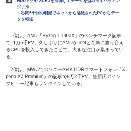
HDDアクセスLEDを制御してデータを盗み出すハッキン
15
グ手法
～秒間5千回の明滅でネットから隔絶されたPCからデー
タを転送
1位は、AMD「Ryzen 7 1800X」のベンチマーク記事
で11万6千PV。久しぶりにAMDがIntelと互角に渡り合え
るCPUを投入してきたことで、大きな注目が集まってい
る。
2位は、MWCでのソニーの4K HDRスマートフォン「X
peria XZ Premium」の記事で9万2千PV。笠原氏のイン
タビュー記事もランクインしている。