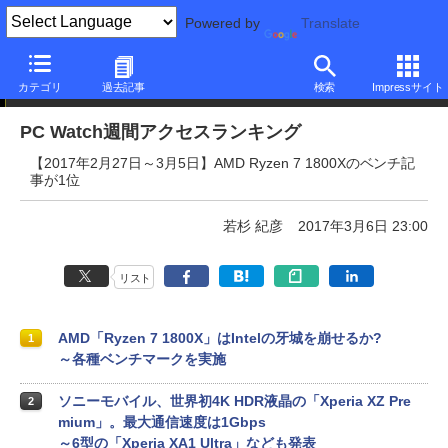
Powered by
Translate
PC Watch週間アクセスランキング
カテゴリ
過去記事
検索
Impressサイト
PC Watch週間アクセスランキング
【2017年2月27日～3月5日】AMD Ryzen 7 1800Xのベンチ記
事が1位
若杉 紀彦
2017年3月6日 23:00
リスト
AMD「Ryzen 7 1800X」はIntelの牙城を崩せるか?
1
～各種ベンチマークを実施
ソニーモバイル、世界初4K HDR液晶の「Xperia XZ Pre
2
mium」。最大通信速度は1Gbps
～6型の「Xperia XA1 Ultra」なども発表