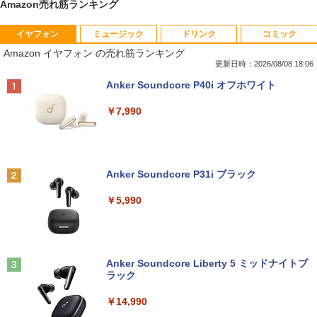
Amazon売れ筋ランキング
イヤフォン
ミュージック
ドリンク
コミック
【期間限定破格金額！】新生活 新古品 W
【マラソンセール期間中ポイント5倍】中
BARFOUT! SPECIAL EDITION EARLY
1
1
1
Amazon イヤフォン の売れ筋ランキング
in11搭載 パソコンノートパソコンoffice
古モニター 19インチ スクエア SXGA 12
AUTUMN 2026 / TIME TRAVEL 岩本 照
付き 初心者向けノートPC 初期設定済 1
80x1024 IPSパネル ノングレア DELL P1
（Snow Man） [ ブラウンズブックス ]
更新日時：2026/08/08 18:06
5.6型 インテル高速CPU ランダムで発送
917S HDMI DisplayPort VGA USBハブ
Anker Soundcore P40i オフホワイト
メモリ4GB～ 高速SSD1TB 最大 フルHD
搭載 動作確認済み 30日保証 送料無料
￥1,870
Webカメラ zoom 軽量薄型 無線 型番更
￥7,990
新で在庫処分
￥6,980
￥12,980
2026年度版 英検準2級 過去6回全問題集
2
[ 旺文社 ]
【期間限定10%OFFクーポン 8/12 10時
2
Anker Soundcore P31i ブラック
まで】 ゲーミングモニター 24.5インチ F
￥1,870
Panasonic Let's note CF-SZ6/12.1型F
HD 240Hz 1ms Fast IPSパネル HDMI2.0
2
￥5,990
HD / 第7世代 Core i3-7100U /中古ノート
×1 DP1.4×1 Adaptive Sync対応 フリッ
パソコン win11 office付・整備済み品・
カーフリー ブルーライトカット モニター
メモリ8GB / 高速SSD搭載 / Webカメラ /
ディスプレイ MAXZEN MGM25IC04-F2
HDMI・VGA / WiFi / 超軽量モバイルノー
40
【全巻】 ドラフトキング 1-25巻セット
3
ト ・初期設定不要
（ヤングジャンプコミックス） [ クロマ
Anker Soundcore Liberty 5 ミッドナイトブ
￥12,980
ツ テツロウ ]
ラック
￥14,800
￥17,666
￥14,990
Yoothi 互換品 液晶 15.6インチ NE156F