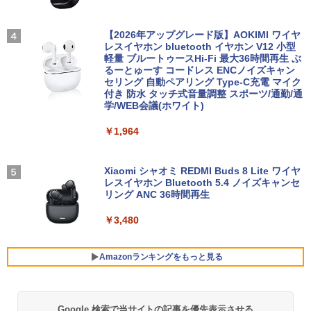
3
【全品最大2500円OFFクーポン】【贅沢
HM-NX3 NE156FHM-NX5 対応 144Hz 4
3
な性能を手の届く価格でCorei5 CPU+Off
0ピン 1920x1080 FullHD IPS LED LCD
【全巻】 ワンパンマン 1-37巻セット
4
ice2019 H&B】 富士通 LIFEBOOK A577
液晶ディスプレイ 修理交換用液晶パネル
【2026年アップグレード版】AOKIMI ワイヤ
（ジャンプコミックス） [ ONE ]
第7世代 Core i5 メモリ 4GB/8GB/16GB
レスイヤホン bluetooth イヤホン V12 小型
SSD128GB/256GB/512GB/1TB DVD テ
軽量 ブルートゥースHi-Fi 最大36時間再生 ぶ
￥11,800
￥18,876
ンキー Windows11 中古 PC 中古ノート
るーとゅーす コードレス ENCノイズキャン
PC中古ノートパソコン 中古パソコン 15.
セリング 自動ペアリング Type-C充電 マイク
6インチ
付き 防水 タッチ式音量調整 スポーツ/通勤/通
学/WEB会議(ホワイト)
IOデータ 3辺フレームレス＆広視野角A
4
￥14,800
DSパネル液晶ディスプレイ ［23.8型 /フ
信じていた仲間達にダンジョン奥地で殺
5
￥1,964
ルHD(1920×1080) /ワイド］ ブラック
されかけたがギフト『無限ガチャ』でレ
KH-A241DB
ベル9999の仲間達を手に入れて元パーテ
ィーメンバーと世界に復讐＆『ざま
月間ベストプライス 中古ノートパソコン
Xiaomi シャオミ REDMI Buds 8 Lite ワイヤ
￥15,980
ぁ！』します！【電子書籍】
4
第10世代 Core i3 Windows11 メモリ8G
レスイヤホン Bluetooth 5.4 ノイズキャンセ
B 高速SSD256GB 15.6インチ 事務作業
リング ANC 36時間再生
￥792
に最適 無線LAN Wi-Fi搭載 Bluetooth対
応 Webカメラ内蔵 ZOOM対応 富士通 A
￥3,480
BenQ 27型液晶ディスプレイ アイケアG
5
5510/DX 初期設定済 すぐ使える 90日保
Wシリーズ ブラック GW2791 [GW2791]
証 送料無料
【RNH】
Amazonランキングをもっと見る
￥22,480
￥16,300
Google 検索で当サイトの記事を優先表示させる