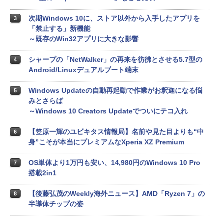
次期Windows 10に、ストア以外から入手したアプリを
3
「禁止する」新機能
～既存のWin32アプリに大きな影響
シャープの「NetWalker」の再来を彷彿とさせる5.7型の
4
Android/Linuxデュアルブート端末
Windows Updateの自動再起動で作業がお釈迦になる悩
5
みとさらば
～Windows 10 Creators Updateでついにテコ入れ
【笠原一輝のユビキタス情報局】名前や見た目よりも“中
6
身”こそが本当にプレミアムなXperia XZ Premium
OS単体より1万円も安い、14,980円のWindows 10 Pro
7
搭載2in1
【後藤弘茂のWeekly海外ニュース】AMD「Ryzen 7」の
8
半導体チップの姿