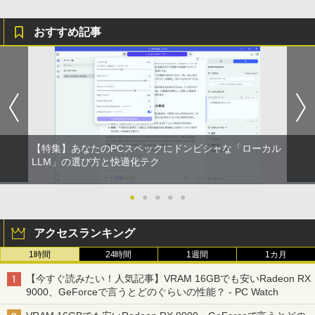
￥1,625
おすすめ記事
BUGS LIFE
スーパーの裏でヤニ吸うふたり 9巻 (デジタル
版ビッグガンガンコミックス)
【Amazon.co.jp限定】 伊藤園 磨かれて、澄
みきった日本の水 2L 8本 ラベルレス [ ケース
￥250
] [ 水 ] [ ペットボトル ] [ 箱買い ] [ ストック
￥810
] [ 水分補給 ]
￥998
【特集】あなたのPCスペックにドンピシャな「ローカル
LLM」の選び方と快適化テク
●
●
●
●
●
アクセスランキング
1時間
24時間
1週間
1カ月
【今すぐ読みたい！人気記事】VRAM 16GBでも安いRadeon RX
9000、GeForceで言うとどのぐらいの性能？ - PC Watch