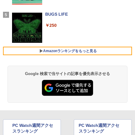
付き 防水 タッチ式音量調整 スポーツ/通勤/通
学/WEB会議(ホワイト)
￥43,900
￥59,800
決定版 強いチームをつくる！ リーダ
5
BUGS LIFE
ーの心得 [ 伊庭 正康 ]
￥1,964
＼メーカー5年保証／【最短即日発送】
4
【新品】モニター 21.5インチモニター デ
￥250
￥1,760
中古ノートパソコン Webカメラ内蔵 HP
★2026新登場！office2024＼2年保証／
ィスプレイ PCモニター ASUS 液晶ディ
4
4
ProBook 450 G7 15.6型大画面フルHD
ミニPC minipc デスクトップパソコン 小
スプレイ VP229HFZ 22型 1920×1080 応
Xiaomi シャオミ REDMI Buds 8 Lite ワイヤ
テンキー 10世代Core i5-10310U メモリ
型 PC パソコン 最新 Windows11 Office
答速度1ms リフレッシュレート100Hz IP
レスイヤホン Bluetooth 5.4 ノイズキャンセ
8GB SSD256GB Type-C HDMI Window
付き 第13世代 インテル Core i3-4130~i7
Sパネル 液晶モニター 5年保証付き 動画
リング ANC 36時間再生
s11 Office 送料無料
-13650HX i5 メモリ DDR4 8GB 16GB
閲覧 仕事 在宅 楽天ランキング4冠
Amazonランキングをもっと見る
M.2NVMe SSD 256GB~1TB 初期設定済
￥2,980
軽量 高スペック
￥44,000
￥12,800
￥39,800
Google 検索で当サイトの記事を優先表示させる
【Amazon.co.jp限定】 い・ろ・は・す 2L P
薬屋のひとりごと 17巻 (デジタル版ビッグガ
ET ラベルレス ×8本
ンガンコミックス)
【 中古 】 NEC VersaPro タイプVX VKT
ゲーミングモニター 24.5インチ FHD 24
5
5
16/X 中古ノートパソコン 液晶15インチ
0Hz 1ms Fast IPSパネル HDMI2.0×1 DP
￥1,112
￥770
Windows11 Core i5 第10世代 16GB 新
【★最大100%ポイント】【Win11正式対
1.4×1 Adaptive Sync対応 フリッカーフ
5
品SSD512GB WPS Office付き パソコン
応】Dell OptiPlex 3080 SFF/第10世代 C
リー ブルーライトカット モニター ディ
necノートパソコン中古 中古パソコン D
ore i7/メモリ:8GB/16GB/32GB/SSD:25
スプレイ MAXZEN MGM25IC04-F240
VDドライブ WEBカメラ NECノートパソ
6GB/512GB/1TB/USB 3.2/DP/HDMI/Wi-f
コン office付き パソコン中古ノートwin
i/2画面出力/Windows11/Windows10/Of
by Amazon 天然水 ラベルレス 500ml ×24本
異世界居酒屋「のぶ」(22) (角川コミックス・
￥12,980
dows11
fice/中古 デスクトップ デスクトップPC
富士山の天然水 バナジウム含有 水 ミネラル
エース)
ウォーター ペットボトル 静岡県産 500ミリリ
PC Watch週間アクセ
PC Watch週間アクセ
ットル (Smart Basic)
￥46,800
￥65,800
￥832
スランキング
スランキング