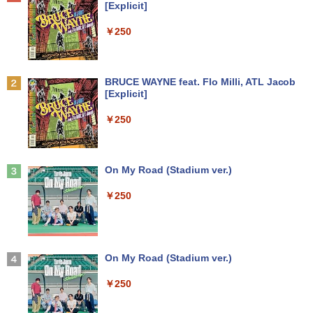
[Explicit]
sd 256GB Bluetooth Webカメラ 中古モ
プPC &おまけ付き（中古USB式キーボー
￥7,990
バイルpc office付き
トとマウス） 3ケ月保証
￥4,980
￥250
￥39,800
￥17,800
サンリオキャラクターズ ステンドグラ
2
スシールパズル 誰でもすぐにかんたん＆
かわいい [ 株式会社サンリオ ]
【500円クーポン＋ポイント最大31.5%還
2
Anker Soundcore P31i ブラック
BRUCE WAYNE feat. Flo Milli, ATL Jacob
元！】モバイルモニター 15.6 インチ FH
[Explicit]
中古パソコン 東芝TOSHIBA ノートパソ
超得2,000円OFF&P2倍｜Windows11正
D 1920×1080 1080P Fast IPS パネル 非
￥1,760
2
2
￥5,990
コン B55 15.6型 Win 11 Office 2019搭
式対応｜楽天1位｜最大180日保証｜CPU
光沢 1000:1 高コントラスト 超軽量 600
￥250
載 第11世代i5 メモリ 8GB SSD 256GB
第8世代｜HP 中古デスクトップパソコン
g スピーカー内蔵 Type-C/HDMI 接続 PS
無線WIFI USB 3.1 HDMI DVDドライブ
Windows11 office付き｜メモリ8GB SS
5/Switch/PC/スマホ対応
内蔵カメラ 初期設定済 中古PC 仕事 家庭
D256GB HDD500GB｜ デスクトップ Mi
転生した大聖女は、聖女であることをひ
3
安い 激安 在宅勤務
crosoft office 第8世代以降｜セット購入
￥8,490
た隠す SS集 （アース・スターノベル）
可能｜デスクトップ 中古｜中古PC
Anker Soundcore Liberty 5 ミッドナイトブ
On My Road (Stadium ver.)
[ 十夜 ]
ラック
￥42,800
￥34,800
￥250
￥1,430
￥14,990
【初心者向けコスパ最強】黒/白 モニター
3
21.5 / 23.8 / 27型 pcモニター 100Hz ゲ
Win11搭載 ノートパソコン 超小型ノート
ーミングモニター HDMI 24インチ 1920*
3
PC Office付き【Windows11搭載】タッ
中古パソコン 一体型 NEC LAVIE Home
1080 FHD パソコン モニター ディスプレ
3
タッチペンで音が聞ける！はじめてずか
4
チパネル付き/ ウェブカメラ付き/ テレ
All-in-one PC-HA570RAW-2 Windows1
イ 非光沢 VA 4000:1 角度調整 VESA Fre
【2026年アップグレード版】AOKIMI ワイヤ
On My Road (Stadium ver.)
ん1000 英語つき [ 小学館 ]
ワーク対応/7インチ液晶/インテルCelero
1 第10世代 Core i5 メモリ16GB 1TB SS
esync ps4/ps5/xbox スピーカー内蔵 kk
レスイヤホン bluetooth イヤホン V12 小型
n メモリ:12GB/爆速SSD256GB 使用安
D256GB 23.8インチ Office付き DVD We
smart
軽量 ブルートゥースHi-Fi 最大36時間再生 ぶ
￥250
￥5,478
心の国内サポートUMPC ノートパソコン
bカメラ 無線LAN Bluetooth 3ヶ月保証
るーとゅーす コードレス ENCノイズキャン
新品/ノートパソコン Office付き 新品
wd2662 中古
セリング 自動ペアリング Type-C充電 マイク
￥11,999