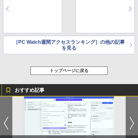
￥1,380
ONE PIECE モノクロ版 115 (ジャンプコミッ
クスDIGITAL)
by Amazon 天然水ラベルレス 2L×9本
￥594
￥1,117
［PC Watch週間アクセスランキング］の他の記事
を見る
HUNTER×HUNTER モノクロ版 39 (ジャンプ
コミックスDIGITAL)
by Amazon 炭酸水 ラベルレス 500ml ×24本
強炭酸水 ペットボトル 500ミリリットル (Sm
トップページに戻る
art Basic)
￥572
￥1,625
おすすめ記事
スーパーの裏でヤニ吸うふたり 9巻 (デジタル
版ビッグガンガンコミックス)
コカ・コーラ やかんの麦茶 from 爽健美茶 ラ
ベルレス 650mlPET×24本
￥810
￥2,009