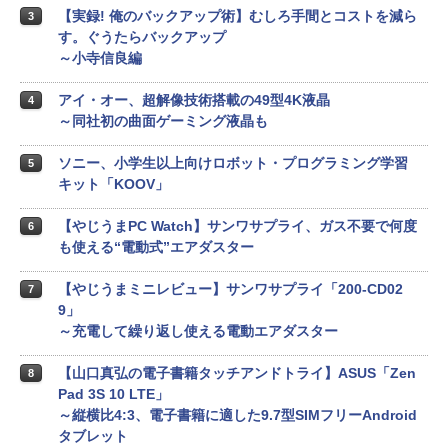
【実録! 俺のバックアップ術】むしろ手間とコストを減ら
3
す。ぐうたらバックアップ
～小寺信良編
アイ・オー、超解像技術搭載の49型4K液晶
4
～同社初の曲面ゲーミング液晶も
ソニー、小学生以上向けロボット・プログラミング学習
5
キット「KOOV」
【やじうまPC Watch】サンワサプライ、ガス不要で何度
6
も使える“電動式”エアダスター
【やじうまミニレビュー】サンワサプライ「200-CD02
7
9」
～充電して繰り返し使える電動エアダスター
【山口真弘の電子書籍タッチアンドトライ】ASUS「Zen
8
Pad 3S 10 LTE」
～縦横比4:3、電子書籍に適した9.7型SIMフリーAndroid
タブレット