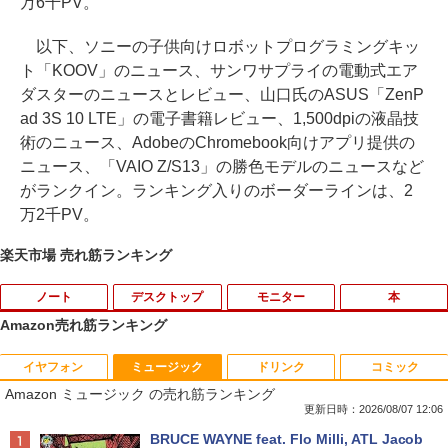
万6千PV。
以下、ソニーの子供向けロボットプログラミングキッ
ト「KOOV」のニュース、サンワサプライの電動式エア
ダスターのニュースとレビュー、山口氏のASUS「ZenP
ad 3S 10 LTE」の電子書籍レビュー、1,500dpiの液晶技
術のニュース、AdobeのChromebook向けアプリ提供の
ニュース、「VAIO Z/S13」の勝色モデルのニュースなど
がランクイン。ランキング入りのボーダーラインは、2
万2千PV。
楽天市場 売れ筋ランキング
ノート
デスクトップ
モニター
本
Amazon売れ筋ランキング
イヤフォン
ミュージック
ドリンク
コミック
【タッチパネル機能付き】中古 ノートパ
【高速SSD】送料無料【富士通 ESPRIM
HP Z23i プロフェッショナル液晶モニタ
ふしぎの国のバード 14巻 （ハルタコミ
1
1
1
1
Amazon ミュージック の売れ筋ランキング
ソコン 2in1 Panasonic Let's note CF-X
O Q556/M 第6世代 Core i3-6100T 3.20
ー 23インチワイド ブラック 1920×1080
ックス） [ 佐々 大河 ]
Z6 レッツノート 中古パソコン Windows
GHz/メモリ:16GB /SSD 256GB & Wind
（フルHD） ノングレア 非光沢 IPSパネ
更新日時：2026/08/07 12:06
10 Windows11 Office2019 中古ノートp
ows 10 デスクトップ 中古良い WPS Offi
ル 白色LED バックライト USB2.0 DVI V
￥1,034
Anker Soundcore P40i オフホワイト
BRUCE WAYNE feat. Flo Milli, ATL Jacob
c 第7世代Core i5 WiFi メモリ8GB M.2 s
ce付き コンパクト PC 極小型デスクトッ
GA ディスプレイポート【中古】