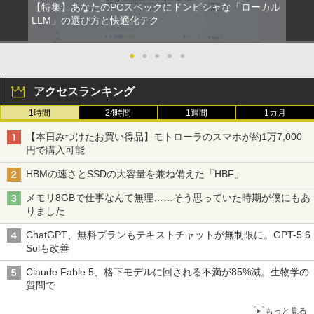
【特集】あなたのPCスペックにドンピシャな「ローカル
LLM」の選び方と快適化テク
●
●
●
●
●
アクセスランキング
1時間
24時間
1週間
1カ月
【本日みつけたお買い得品】モトローラのスマホが約1万7,000
円で購入可能
HBMの速さとSSDの大容量を兼ね備えた「HBF」
メモリ8GBで仕事なんて無理……そう思っていた時期が僕にもあ
りました
ChatGPT、無料プランもテキストチャットが無制限に。GPT-5.6
Solも改善
Claude Fable 5、格下モデルに回される不満が85%減。生物学の
質問で
もっと見る