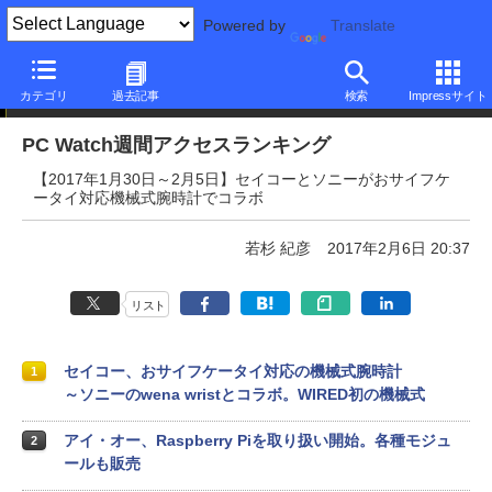
Powered by
Translate
PC Watch週間アクセスランキング
カテゴリ
過去記事
検索
Impressサイト
PC Watch週間アクセスランキング
【2017年1月30日～2月5日】セイコーとソニーがおサイフケ
ータイ対応機械式腕時計でコラボ
若杉 紀彦
2017年2月6日 20:37
リスト
セイコー、おサイフケータイ対応の機械式腕時計
1
～ソニーのwena wristとコラボ。WIRED初の機械式
アイ・オー、Raspberry Piを取り扱い開始。各種モジュ
2
ールも販売