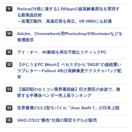
Retinaの3倍に達する1,500ppiの超高解像度化を実現す
9
る新液晶技術
～低電圧動作、高速応答を両立。VR HMDにも好適
Adobe、Chromebook用PhotoshopやIllustratorなどを
10
無償提供
アイ・オー、4K動画を再生可能なスティックPC
11
【やじうまPC Watch】ベセスダから“58GB”の超絶重い
12
ラブレター～Fallout 4向け高解像度テクスチャパック配
布
【福田昭のセミコン業界最前線】巨大買収の余波で、激
13
変する半導体ベンダー売上高ランキング
世界最薄の13.3型モバイル「Acer Swift 7」が日本上陸
14
VAIO Z/S13”勝色”仕様の限定モデルが販売
15