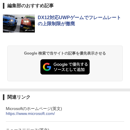
￥17,160
Anker Soundcore P40i オフホワイト
BRUCE WAYNE feat. Flo Milli, ATL Jacob
【Amazon.co.jp限定】 い・ろ・は・す 2L P
薬屋のひとりごと 17巻 (デジタル版ビッグガ
編集部のおすすめ記事
￥34,800
[Explicit]
ET ラベルレス ×8本
ンガンコミックス)
￥5,990
DX12対応UWPゲームでフレームレート
￥250
￥1,001
￥770
ドラゴンボールスーパーダイバーズ 1st
の上限制限が撤廃
2
ANNIVERSARY SUPER GUIDE[本/雑誌]
(Vジャンプブックス) (単行本・ムック) /
Vジャンプ編集部
Anker Soundcore P31i ブラック
BRUCE WAYNE feat. Flo Milli, ATL Jacob
by Amazon 天然水 ラベルレス 500ml ×24本
異世界居酒屋「のぶ」(22) (角川コミックス・
[Explicit]
富士山の天然水 バナジウム含有 水 ミネラル
エース)
￥1,870
ウォーター ペットボトル 静岡県産 500ミリリ
￥4,990
Google 検索で当サイトの記事を優先表示させる
ットル (Smart Basic)
￥250
￥832
￥1,380
小学生の語彙力アップ 基礎練習ドリル12
3
00 新装版 どんな子も言葉力が伸びる! [
Anker Soundcore Liberty 5 ミッドナイトブ
On My Road (Stadium ver.)
HUNTER×HUNTER モノクロ版 39 (ジャンプ
学習国語研究会 ]
ラック
コミックスDIGITAL)
by Amazon 天然水ラベルレス 2L×9本
￥250
￥1,870
￥14,990
￥572
￥1,117
関連リンク
Microsoftのホームページ(英文)
【中古】ONE PIECE ＜1−115巻セッ
4
https://www.microsoft.com/
【2026年アップグレード版】AOKIMI ワイヤ
BUGS LIFE
スーパーの裏でヤニ吸うふたり 9巻 (デジタル
ト＞ / 尾田栄一郎（コミックセット）
レスイヤホン bluetooth イヤホン V12 小型
版ビッグガンガンコミックス)
by Amazon 炭酸水 ラベルレス 500ml ×24本
軽量 ブルートゥースHi-Fi 最大36時間再生 ぶ
強炭酸水 ペットボトル 500ミリリットル (Sm
￥250
￥17,398
るーとゅーす コードレス ENCノイズキャン
art Basic)
￥810