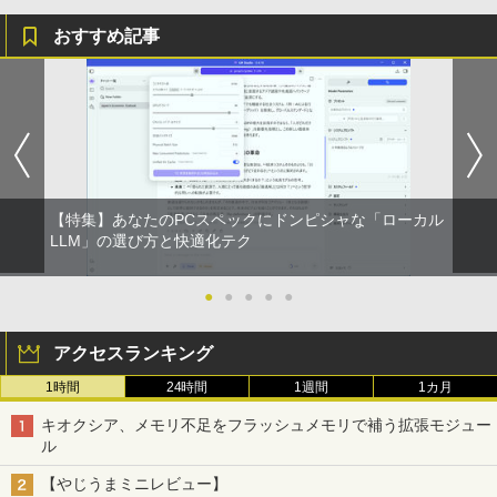
おすすめ記事
【特集】あなたのPCスペックにドンピシャな「ローカル
LLM」の選び方と快適化テク
●
●
●
●
●
アクセスランキング
1時間
24時間
1週間
1カ月
キオクシア、メモリ不足をフラッシュメモリで補う拡張モジュー
ル
【やじうまミニレビュー】