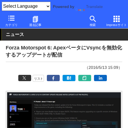
Powered by
Translate
PC Watch
ソフトウェア/アプリ
Windows
新機能
カテゴリ
過去記事
検索
Impressサイト
ニュース
Forza Motorspot 6: ApexベータにVsyncを無効化
するアップデートが配信
（2016/5/13 15:09）
リスト