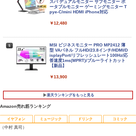
新品 第13世代高性能CPU Intel Core i5 i
スパ デュアルモニター サブモニター ポ
料無料 中古PC
7 デスクトップPC パソコン office付き
ータブルモニター ゲーミングモニター T
Windows11 23.8/27型 タッチスクリー I
pye-C/mini HDMI iPhone対応
￥32,800
PS HDワイド液晶 USB3.0 wifi対応 メモ
リ16GB SSD1TB 初期設定済み 初心者向
￥12,480
け
2025年最新版 12型 パソコン 小型ノート
￥48,800
4
PC 新品 office搭載 windows11 Celeron
MSI ビジネスモニター PRO MP2412 薄
5
Pentium N3700 最大2.8GHz 360度画面
型 VAパネル フルHD/23.8インチ/HDMI/D
回転により タッチパネル対応 8G SSD 5
isplayPort/リフレッシュレート100Hz/応
12G Windows11 Webカメラ 5G WiFi Bl
【ポイント20倍】LENOVO THINKCENT
答速度1ms(MPRT)/ブルーライトカット
5
uetooth 12インチノートパソコンOffice
RE M70Q TINY 11DU-S6QK00 中古パソ
【新品】
搭載
コン デスクトップ ミニPC Windows 11
Pro Core i5 中古PC パソコレ 3年保証 ポ
￥13,900
￥34,800
イント10-20倍
￥57,200
楽天ランキングをもっと見る
【大特価】中古 NEC Lavie N1565/C PC-
5
Amazon売れ筋ランキング
N1565CAL AMD Ryzen 7 5700U メモリ
8GB SSD512GB 15インチ フルHD Wind
ows11 Home WEBカメラ 無線LAN テン
イヤフォン
ミュージック
ドリンク
コミック
14ひきのシリーズ （既12巻） [ いわむ
キー DVDマルチ 1年保証 レビュー特典：
1
（中村 真司）
ら かずお ]
WPS Office Bランク パソコン ノートパ
ソコン