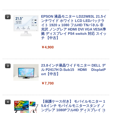
薄型 軽量 初心者 学生 ビジネス 初期設定
済み 新モデル ホワイト ピンク シルバー
￥29,980
中古パソコン HP ProDesk 400 G7 Small
EPSON 液晶モニター LD22W83L 21.5イ
2
2
【Core i3(3.6GHz)/8GB/500GB HDD/Wi
ンチワイド ホワイト LCD LEDバックラ
n11Pro】 HP 当社3ヶ月間保証 イオシス
イト 1920 x 1080 フルHD TNパネル 非
光沢 ノングレア HDMI DVI VGA VESA準
本日10倍！高性能第10世代Core i7-1061
拠 ディスプレイ PS4 switch 対応 スイッ
￥18,800
2
0Uノートパソコン 中古 Dynabook G83
チ 【中古】
超軽量約779g メモリ最大16GB 新品SSD
1TB 13.3インチ HDMI搭載 WEBカメラ5
￥4,900
GWIFI Bluetooth内蔵 中古パソコン Mic
【★最大100%ポイント】【新生活応援・
3
rosoftOffice2024可 Windows11 送料無
2026】【マウス＋キーボード付属】HP 8
料 持ち運び便利
300 USDT/第3世代 Core i7/メモリ:8GB/
16GB/SSD:256GB/512GB/1TB/DVD/US
23.8インチ液晶ワイドモニター DELL デ
3
￥27,600
B3.0/DP/VGA/Wi-fi/2画面出力/Windows
ル P2417H D-Sub15 HDMI DisplatP
11/Windows10/Office/中古 デスクトッ
ort【中古】
プ デスクトップPC
￥7,700
本日限定10倍+20％OFF+抽選で10000
￥32,800
3
P！美品 超軽量約980gノートパソコンS
ONY VAIO PRO13 第10世代Corei5 1035
G1メモリ8GB 秒速起動SSD最大1TB 14
【保護ケース付き】 モバイルモニター 1
4
型FHD1920*1080高解像度 カメラ内蔵 ノ
【2025新発売！3年保証★Office搭載★
5.6インチ モバイルモニタースタンド ノ
4
ートパソコン Windows11Pro 5GWIFI/Bl
新品】デスクトップパソコン 一体型PC
ングレア 1080PフルHD ディスプレイ コ
uetooth 最新MicrosoftOffice2024可 送