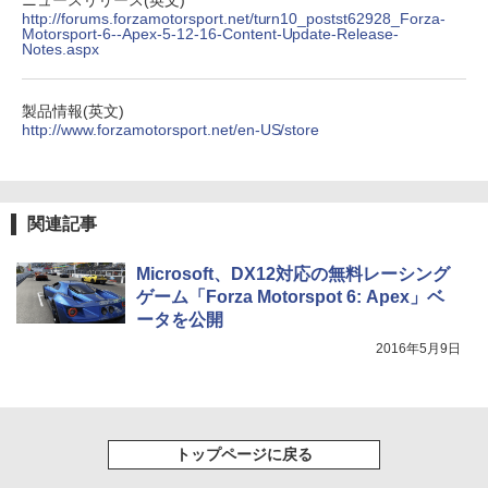
ニュースリリース(英文)
セリング 自動ペアリング Type-C充電 マイク
http://forums.forzamotorsport.net/turn10_postst62928_Forza-
付き 防水 タッチ式音量調整 スポーツ/通勤/通
Motorsport-6--Apex-5-12-16-Content-Update-Release-
￥1,625
Notes.aspx
学/WEB会議(ホワイト)
On My Road (Stadium ver.)
ONE PIECE モノクロ版 115 (ジャンプコミッ
2026年8月発売 予約 mini ミニ 2026年9
5
￥1,964
クスDIGITAL)
コカ・コーラ やかんの麦茶 from 爽健美茶 ラ
月号 ミルク M!LK MILK
製品情報(英文)
ベルレス 650mlPET×24本
￥250
http://www.forzamotorsport.net/en-US/store
￥594
￥4,550
Xiaomi シャオミ REDMI Buds 8 Lite ワイヤ
￥1,653
レスイヤホン Bluetooth 5.4 ノイズキャンセ
リング ANC 36時間再生
関連記事
￥2,980
Microsoft、DX12対応の無料レーシング
ゲーム「Forza Motorspot 6: Apex」ベ
ータを公開
2016年5月9日
トップページに戻る