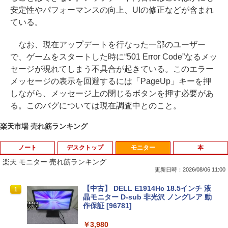
安定性やパフォーマンスの向上、UIの修正などが含まれ
ている。
なお、現在アップデートを行なった一部のユーザー
で、ゲームをスタートした時に“501 Error Code”なるメッ
セージが現れてしまう不具合が起きている。このエラー
メッセージの表示を回避するには「PageUp」キーを押
しながら、メッセージ上の閉じるボタンを押す必要があ
る。このバグについては現在調査中とのこと。
楽天市場 売れ筋ランキング
ノート
デスクトップ
モニター
本
楽天 モニター 売れ筋ランキング
更新日時：2026/08/06 11:00
新品ノートパソコン VETESA Windows1
【★最大100%ポイント】パソコン修理サ
【中古】 DELL E1914Hc 18.5インチ 液
1
1
1
1 Office 2024付き インテルCeleron 第1
ービス、付属品【単品注文不可】
晶モニター D-sub 非光沢 ノングレア 動
3世代～第14世代 メモリ8GB/16GB SSD
作保証 [96781]
256GB/512B 14型 14インチ FHD 1920x
￥5,000
1080 Webカメラ 日本語キーボード搭載
￥3,980