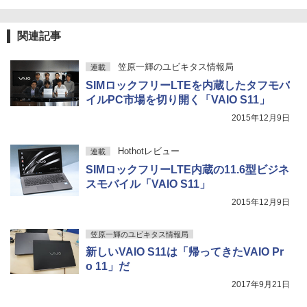
￥810
Xiaomi シャオミ REDMI Buds 8 Lite ワイヤ
￥2,009
レスイヤホン Bluetooth 5.4 ノイズキャンセ
リング ANC 36時間再生
関連記事
￥3,480
笠原一輝のユビキタス情報局
連載
SIMロックフリーLTEを内蔵したタフモバ
イルPC市場を切り開く「VAIO S11」
2015年12月9日
Hothotレビュー
連載
SIMロックフリーLTE内蔵の11.6型ビジネ
スモバイル「VAIO S11」
2015年12月9日
笠原一輝のユビキタス情報局
新しいVAIO S11は「帰ってきたVAIO Pr
o 11」だ
2017年9月21日