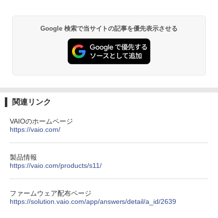
Anker Soundcore P31i ブラック
BRUCE WAYNE feat. Flo Milli, ATL Jacob
by Amazon 天然水 ラベルレス 500ml ×24本
異世界居酒屋「のぶ」(22) (角川コミックス・
[Explicit]
富士山の天然水 バナジウム含有 水 ミネラル
エース)
ウォーター ペットボトル 静岡県産 500ミリリ
￥5,990
Google 検索で当サイトの記事を優先表示させる
ットル (Smart Basic)
￥250
￥832
￥1,380
Anker Soundcore Liberty 5 ミッドナイトブ
見知らぬ糸
ONE PIECE モノクロ版 115 (ジャンプコミッ
ラック
クスDIGITAL)
by Amazon 天然水ラベルレス 2L×9本
￥250
￥14,990
￥594
￥1,117
関連リンク
VAIOのホームページ
https://vaio.com/
【2026年アップグレード版】AOKIMI ワイヤ
On My Road (Stadium ver.)
HUNTER×HUNTER モノクロ版 39 (ジャンプ
レスイヤホン bluetooth イヤホン V12 小型
コミックスDIGITAL)
by Amazon 炭酸水 ラベルレス 500ml ×24本
軽量 ブルートゥースHi-Fi 最大36時間再生 ぶ
強炭酸水 ペットボトル 500ミリリットル (Sm
￥250
るーとゅーす コードレス ENCノイズキャン
art Basic)
￥572
製品情報
セリング 自動ペアリング Type-C充電 マイク
https://vaio.com/products/s11/
付き 防水 タッチ式音量調整 スポーツ/通勤/通
￥1,625
学/WEB会議(ホワイト)
On My Road (Stadium ver.)
スーパーの裏でヤニ吸うふたり 9巻 (デジタル
ファームウェア配布ページ
￥1,964
版ビッグガンガンコミックス)
https://solution.vaio.com/app/answers/detail/a_id/2639
コカ・コーラ やかんの麦茶 from 爽健美茶 ラ
ベルレス 650mlPET×24本
￥250