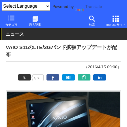
Powered by
Translate
PC Watch
パソコン/タブレット/スマートフォン
モバイルノート
カテゴリ
過去記事
検索
Impressサイト
ニュース
VAIO S11のLTE/3Gバンド拡張アップデートが配
布
（2016/4/15 09:00）
リスト