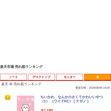
楽天市場 売れ筋ランキング
ノート
デスクトップ
モニター
本
楽天 本 売れ筋ランキング
更新日時：2026/08/09 14:00
【★最大100%ポイント】【大特価!訳あ
富士通 Fujitsu 液晶モニター VL-17CST
ちいかわ なんか小さくてかわいいやつ
1
1
1
り!】富士通 LIFEBOOK A576/第6世代 C
17インチ スクエア ホワイト LCD LEDバ
（1） （ワイドKC） [ ナガノ ]
ore i3/メモリ:4GB/SSD:128GB/15.6型液
ックライト SXGA 1280×1024 TNパネル
晶/USB 3.0/VGA/HDMI/DVD/Office/中古
非光沢 ノングレア DVI VESA準拠 ディス
￥1,100