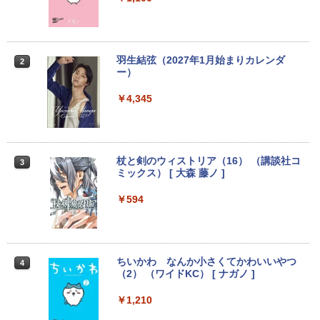
パソコン ノートパソコン Windows11 W
プレイ 【中古】
indows10
￥2,750
￥8,999
羽生結弦（2027年1月始まりカレンダ
2
ー）
【超特価】厳選大手メーカー 液晶モニタ
2
【マラソンP5倍/10%オフクーポン】中古
ー シークレット 19インチワイド ノング
￥4,345
2
ノートパソコン Windows11 Pro Office
レア VGA DELL NEC 等 液晶ディスプレ
付き Panasonic Let's note CF-NX3 第4
イ【中古】
世代 Core i5 メモリ8GB 高速SSD256GB
12.1インチ Bluetoot WEBカメラ Wi-Fi
￥3,100
HDMI 初期設定済み 送料無料 90日保証
杖と剣のウィストリア（16） （講談社コ
3
ミックス） [ 大森 藤ノ ]
￥9,800
￥594
モバイルモニター 15.6インチ InnoView
3
モバイルディスプレイ 自立型 1920*1080
FHD ポータブルモニター IPS液晶パネル
中古パソコン | Lenovo | ThinkPad L57
薄型 軽量 持ち運び 壁掛けに対応 Switc
3
0 | Windows11 | ノートPC | 一年保証 |
h/PS3/PS4/PS5/Xbox One/PC/スマホ/U
第7世代 | Core i5 7200U 2.5(～最大3.1)
SBType-C/標準HDMI対応【選べる種
ちいかわ なんか小さくてかわいいやつ
4
GHz | MEM:8GB | HDD:500GB | DVDマ
類】タッチ/ケース付き/4Kタイプ
（2） （ワイドKC） [ ナガノ ]
ルチ | 無線LAN:あり | テンキー | Win11P
ro64Bit | ACアダプター付属
￥8,980
￥1,210