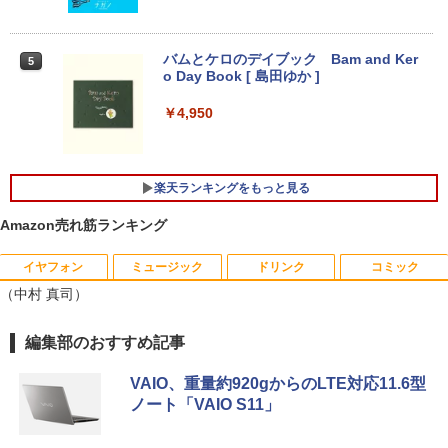
￥9,980
アースドリームス 厳選おまかせモニター
4
バムとケロのデイブック Bam and Ker
21.5型〜27型ワイド 【HDMI対応 / FULL
5
o Day Book [ 島田ゆか ]
【期間限定 ポイント10倍】Lenovo Idea
HD解像度】 大手メーカー液晶 (Dell/HP/
4
Pad D330 10.1型 2-in-1 タブレットPC／
NEC等) テレワーク デュアルモニター S
着脱式キーボード（intel 第九世代Celero
witch PS4 PS5対応 【整備済み中古品】
￥4,950
n N4000/4GB/64GB eMMC/HD IPS液晶
Type-C データ/充電可）/microSD対応
￥6,470
（最大128GB）/Windows 11 Pro／Dolb
y Audio）【整備済み中古品】
楽天ランキングをもっと見る
￥13,800
＼500円OFFクーポンあり！／ モバイル
5
Amazon売れ筋ランキング
モニター 15.6インチ 1080PフルHD ディ
スプレイ VESA対応 コスパ デュアルモニ
イヤフォン
ミュージック
ドリンク
コミック
ター サブモニター ゲーミングモニター
【期間限定破格金額！】新生活 新古品 W
ポータブルモニター 外付けモニター リモ
5
（中村 真司）
in11搭載 パソコンノートパソコンoffice
ートワーク IPS mini pc ミニPC 多デバ
付き 初心者向けノートPC 初期設定済 1
イス対応 ブラック
Anker Soundcore P40i オフホワイト
BRUCE WAYNE feat. Flo Milli, ATL Jacob
【Amazon.co.jp限定】 い・ろ・は・す 2L P
薬屋のひとりごと 17巻 (デジタル版ビッグガ
5.6型 インテル高速CPU ランダムで発送
編集部のおすすめ記事
[Explicit]
ET ラベルレス ×8本
ンガンコミックス)
メモリ4GB～ 高速SSD1TB 最大 フルHD
￥9,480
Webカメラ zoom 軽量薄型 無線 型番更
￥7,990
VAIO、重量約920gからのLTE対応11.6型
新で在庫処分
￥250
￥1,112
￥770
ノート「VAIO S11」
￥12,980