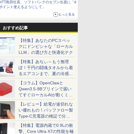
NTT島田社長、ソフトバンクのセブン出資に「d
ポイント使えるようにして」
もっと見る
おすすめ記事
【特集】あなたのPCスペッ
クにドンピシャな「ローカル
LLM」の選び方と快適化テク
【特集】あぢぃ～もう無理
ぽ！千円の闘魂タオルから着
るエアコンまで、夏の冷感グ
ッズ一挙紹介
【コラム】OpenClawと
Qwen3.5-9Bプリインで届い
てすぐローカルAIが動くミニ
PC「SER9 Pro」
【レビュー】給電が途切れな
い優れもの！バッファロー製
Type-C充電器の検証で分か
ったこと
【特集】電源内蔵で0.9Lの衝
撃。Core Ultra X7の性能を極