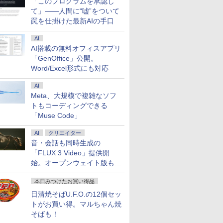
「このプログラムを承認し
て」――人間に“嘘”をついて
罠を仕掛けた最新AIの手口
AI
AI搭載の無料オフィスアプリ
「GenOffice」公開。
Word/Excel形式にも対応
AI
Meta、大規模で複雑なソフ
トもコーディングできる
「Muse Code」
AI
クリエイター
音・会話も同時生成の
「FLUX 3 Video」提供開
始。オープンウェイト版も計
画
本日みつけたお買い得品
日清焼そばU.F.O.の12個セッ
トがお買い得。マルちゃん焼
そばも！