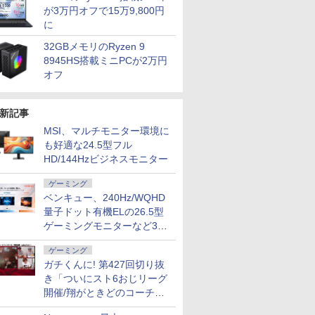
が3万円オフで15万9,800円
に
32GBメモリのRyzen 9
8945HS搭載ミニPCが2万円
オフ
新記事
MSI、マルチモニター環境に
も好適な24.5型フル
HD/144Hzビジネスモニター
ゲーミング
ベンキュー、240Hz/WQHD
量子ドット有機ELの26.5型
7
7
7
8
8
8
9
9
9
10
10
10
ゲーミングモニターなど3機
種
ゲーミング
ガチくんに! 第427回切り抜
き「ついにスト6おじリーグ
開催/翔がときどのコーチ就
任など」