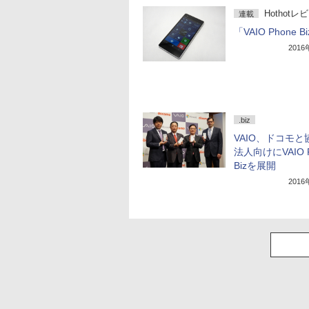
Hothotレ
連載
「VAIO Phone B
201
.biz
VAIO、ドコモと
法人向けにVAIO P
Bizを展開
201