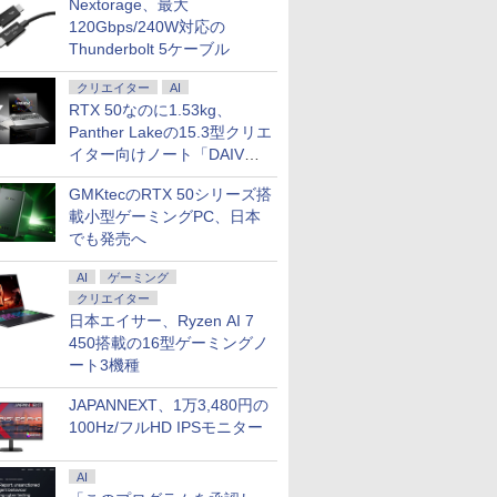
Nextorage、最大
soft
倍！
のための
MAXZEN ゲーミング
中古｜HP EliteBook
ちいかわ なんか小さ
【1,000円クーポン＋ポ
【新品】ノートパソコ
俺だけレベルアップな
★180Hz/165Hz/144Hz/100Hz★
【1500円OFFクーポ
日向坂46 藤嶌果歩 1st
超得1,00
BENQ M
[楽譜] 「
op3
00 ~
ドローイン
モニター 23.8インチ
x360 1030 G4｜13.3型
くてかわいいやつ（4）
イント最大31.5%還
ン パソコン 第13世代
件 全巻 (1-25巻 完結
モニター 27インチ
ン】【訳アリ】【WEB
写真集 果実の歩幅 [ 藤
生活応援 
ズ 24.5イ
ドレー(デ
120Gbps/240W対応の
35G7 メモ
：59迄】
ポーズ [
180Hz FHD
｜Core i5-8265U 第8世
なんか小さくてために
元！】モニター 27イン
CPU搭載 14.1/15.6イン
セット) 全巻新品 蔦屋
1080P フルHD ゲーミン
カメラ＋フルHD】ノー
嶌 果歩 ]
｜最新OS
ル フルHD 
より)/オ
Thunderbolt 5ケーブル
56GB 無
チ PS4
(1920×1080) HDMI2.1
代 i5｜メモリ8GB｜新
なる豆本付き特装版
チ 液晶ディスプレイ
チワイド液晶 フルHD
書店
グモニター 1ms応答
トパソコン 中古パソコ
｜最大18
ミングモニタ
譜【送料無
￥12,980
￥32,100
￥2,420
￥16,979
￥33,680
￥26,983
￥16,999
￥29,800
￥2,640
￥19,800
￥19,800
￥39,600
型 ] : ア
ps
DP1.4 sRGB128％ IPS
品SSD512GB｜
（プレミアムKC） [ ナ
WQHD(2560×1440)
cpu N95/N5095/N3450
2mm狭額縁 8mm薄型
ン 13.3インチ
Core i3
(Aladdi
クリエイター
AI
中古 ノー
BG LOL
Adaptive-Sync ブルー
Windows 11 Pro｜
ガノ ]
144Hz VAパネル ブル
メモリ 8GB 12GB
pcモニター パソコン モ
SSD256GB メモリ
ノートパソ
RTX 50なのに1.53kg、
10 or
ディスプ
ライトカット 非光沢
Office｜2in1 タッチパ
ーライト軽減
16GB 32GB 新品 SSD
ニター VA非光沢 角度調
8GB Core i5-1135G7
Windows1
Panther Lakeの15.3型クリエ
チパネル 高
ングモニタ
フリッカーフリー ホワ
ネル｜360°開閉｜ノー
FreeSync & G-Sync
128GB 256GB 512GB
整 VESA スピーカー
第11世代 Microsoft
｜中古ノー
イター向けノート「DAIV
リッカーフ
イト MGM24CH01-
トパソコン 中古 保証期
サポート オフィス＆カ
1TB USB3.0 初期設定
cocopar HG-27
Office付き
15.6 テ
ゼルレスフ
F180 マクスゼン
間付き｜ノートPC 中
ジュアルゲーミング対
済 Windows11 Office
Windows11 東芝
ートパソコ
Z5」
 HDMI
古PC｜モバイルノート
GMKtecのRTX 50シリーズ搭
応 129%sRGB 高色域
付き JIS 日本語キーボ
dynabook G83 中古
Microsoft
｜win11対応｜持ち運
対応 KTC H27T27S
ード 安い おすすめ
PC パソコン ノートPC
｜ノートパ
載小型ゲーミングPC、日本
び 在宅勤務 仕事用
SSD1TB メモリ16GB
Windows
でも発売へ
軽量 薄型 ダイナブッ
ク
AI
ゲーミング
クリエイター
日本エイサー、Ryzen AI 7
450搭載の16型ゲーミングノ
ート3機種
JAPANNEXT、1万3,480円の
100Hz/フルHD IPSモニター
AI