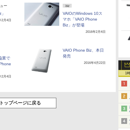
ビュー
.biz
iz」
VAIOのWindows 10ス
マホ「VAIO Phone
6年2月4日
Biz」が登場
2016年2月4日
VAIO Phone Biz、本日
発売
協業で
2016年4月22日
hone
1
6年2月4日
トップページに戻る