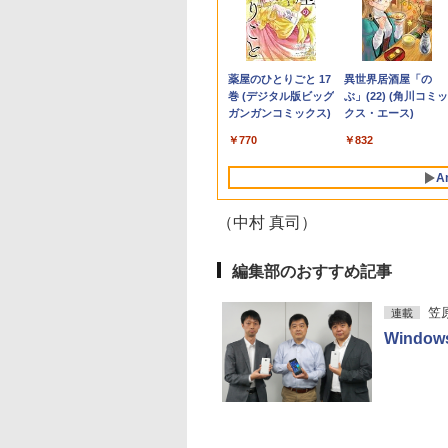
Hz/165Hz/144Hz/100Hz★
500円OFFクーポ
坂46 藤嶌果歩 1st
超得1,000円OFF｜新
BENQ MOBIUZシリー
[楽譜] 「アラジン」メ
【★最大100%ポイン
【マラソンセール期間
HP モニター 21.5イン
職業訓練における指導
Dell OptiPlex 3070
中古 液晶モニター I-
ちいかわ なんか小さ
タブレットPC 中古
ター 27インチ
【訳アリ】【WEB
集 果実の歩幅 [ 藤
生活応援 豪華特典付き
ズ 24.5インチ IPSパネ
ドレー(ディズニー映画
ト】【新生活応援・
中ポイント5倍】中古デ
チ P224 IPSパネル フ
の理論と実際 13訂版 [
SFF フルセット 21.
DATA A241DW 23.
てかわいいやつ 全巻(
ソコン Microsoft
0P フルHD ゲーミン
ラ＋フルHD】ノー
歩 ]
｜最新OS対応 第8世代
ル フルHD 220Hz ゲー
より)/オーケストラ楽
2026】【Office 2019
スクトップパソコン
ルHD HDMI DP VGA
職業訓練教材研究会 ]
ンチモニター付き 第
ンチ フルHD ADSパ
8)セット 全巻新品 
Surface Go
ニター 1ms応答
ソコン 中古パソコ
｜最大180日保証｜
ミングモニター EX251
譜【送料無料】
H&B】富士通
Core i7 第9世代 メモリ
中古ディスプレイ
世代 Core i5-9500 
ル 非光沢｜HDMI・
書店
Windows10 Pro
999
,800
640
￥19,800
￥19,800
￥39,600
￥9,999
￥37,980
￥7,700
￥4,950
￥43,800
￥8,800
￥9,900
￥15,880
m狭額縁 8mm薄型
13.3インチ
Core i3 第8世代｜中古
(Aladdin)《輸入楽譜》
MU937/Celeron 3865U/
16GB M.2 SSD512GB
リ8GB/16GB
ナログRGB対応｜ス
Pentium 4415Y 
Anker Soundcore
BRUCE WAYNE feat.
【Amazon.co.jp限
薬屋のひとりごと 17
Anker Soundcore
BRUCE WAYNE feat
by Amazon 天然水
異世界居酒屋「の
モニター パソコン モ
D256GB メモリ
ノートパソコン
メモ
DVD-ROM
SSD256GB Window
ーカー内蔵｜PC・事
8GB SSD 128GB 1
P40i オフホワイト
Flo Milli, ATL Jacob
定】 い・ろ・は・す
巻 (デジタル版ビッグ
P31i ブラック
Flo Milli, ATL Jacob
ラベルレス 500ml
ぶ」(22) (角川コミッ
ー VA非光沢 角度調
 Core i5-1135G7
Windows11 office付き
リ:4GB/8GB/SSD:128GB/256GB/512GB/1T
DisplayPort DVI 省ス
11 Pro WPS Office 2
用ディスプレイ
無線LAN Wi-Fi 10
[Explicit]
2L PET ラベルレス
ガンガンコミックス)
[Explicit]
×24本 富士山の天然
クス・エース)
ESA スピーカー
世代 Microsoft
｜中古ノートパソコン
型/フル
ペース Windows11 マ
無線Wi-Fi DVD 中古
チ B5 本体 / 3ヶ月
￥5,990
￥4,990
×8本
水 バナジウム含有 
par HG-27
ice付き
15.6 テンキー付き｜ノ
HD/wifi/HDMI/USB3.0/
ウスコンピューター
スクトップパソコン
中古パソコン 中古P
￥250
￥1,001
￥770
￥250
￥1,380
￥832
ミネラルウォーター
dows11 東芝
ートパソコン
中古 ノートパソコン/モ
MPro-S201X 初期設定
中古ノートパソコン
ペットボトル 静岡県
abook G83 中古
Microsoft Office付き
バイルPC/Windows11
済 すぐ使える 90日保
期設定済み office
A
産 500ミリリットル
 パソコン ノートPC
｜ノートパソコン
証 送料無料
(8351a)
(Smart Basic)
D1TB メモリ16GB
Windows11 第8世代
（中村 真司）
 薄型 ダイナブッ
編集部のおすすめ記事
笠
連載
Windo