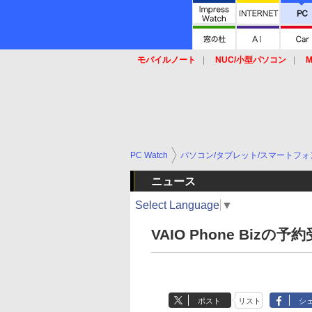
モバイルノート
NUC/小型パソコン
M
SSD
キーボード
マウス
PC Watch
パソコン/タブレット/スマートフォ
ニュース
Select Language
▼
VAIO Phone Biz
ポスト
リスト
シ