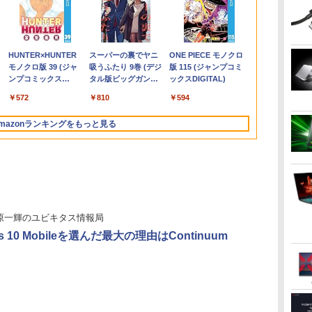
O
く
パ
Dell OptiPlex 7080
【楽天1位!1,600円OFF
深在性う蝕に対する
新品ノートパソコン
超得2,000円OFF&P2倍
NiPoGi ミニpc Intel
【エントリーで最大全
ゾンビのあふれた世界
【新品】【楽天1
【新品】快適性能 デス
I-O DATA（アイ・オ
＼レビュー投稿で選べ
【中古】Micro
【ポイント10
アーティスト
5イ
8イ
1-
SFF 第10世代 Core i5
クーポン 8/4 20:00-
Vital Pulp Therapy 歯
VETESA Intel Celeron
｜レッツノート｜
N5030 【2026新モデ
額ポイント還元｜8/11
で俺だけが襲われない
位！】ノートパソコン
クトップパソコン パソ
ー・データ機器） 3辺
るプレゼント／【 5歳
Surface Lapt
26/7（日）10：
人体解剖学 
9
ネ
蔦屋
メモリ16GB SSD
8/11 01:59】Xiaomi
髄保存か抜髄かは患者
Windows11 Office付
Microsoft office 2019
ル・業界超ミニ】 最大
まで】 ASUS｜エイス
5 【電子書籍】[ 増田ち
新品第13世代CPU搭載
コン 新品SSD
フレームレス＆広視野
6歳 7冊セット】 七田
[Core i5 10
9/8（日）09
グ フォーム＆
メモ
ア
512GB Office付き
Monitor A24i 2026 デ
のために [ 辺見浩一 ]
き メモリ16GB
H&B付き｜中古ノート
3.1Hz mini pc
ース PCモニター Eye
ひろ ]
ノートPC Office付き
Windows11 Office付
角ADSパネル 23.8型
式知力ドリル 夏休み
リ8GB SSD2
WIS 23.8イン
Tom Fox ]
￥54,800
￥12,580
￥19,800
￥21,980
￥29,800
￥29,900
￥13,800
￥1,155
￥29,800
￥33,800
￥14,826
￥5,390
￥29,980
￥15,800
￥5,500
ピ
メモリ
Type-C Windows11 デ
ィスプレイ 1080P 23.8
SSD1TB 15.6型 FHD
パソコン Windows11
Windows11 Pro
Care VA249HG [23.8型
ノートパソコン 初心者
き インテル 第14世代
ワイド液晶ディスプレ
子供 子供用 人気 幼児
線 カメラ 13.5
swich apex f
.
Anker Soundcore
On My Road
by Amazon 天然水
HUNTER×HUNTER
【2026年アップグレ
On My Road
by Amazon 炭酸水
スーパーの裏でヤニ
Xiaomi シャオミ
BUGS LIFE
コカ・コーラ やかんの
ONE PIECE モノクロ
s
務
0型
スクトップPC 中古パ
インチ 144Hzリフレッ
Webカメラ テンキー
office付｜メモリ8GB
12GB+256GB SSD
/フルHD(1920×1080) /
向け Windows11 初期
第13世代 Core i5-6400
イ LCD-A241DBX ブラ
七田式 B5判 シルバー
ウトレット ●
Fortnite PU
Liberty 5 ミッドナイ
(Stadium ver.)
ラベルレス 2L×9本
モノクロ版 39 (ジャ
ード版】AOKIMI ワ
(Stadium ver.)
ラベルレス 500ml
吸うふたり 9巻 (デジ
REDMI Buds 8 Lite ワ
麦茶 from 爽健美茶 ラ
版 115 (ジャンプコミ
B/13.3
イン
ソコン
シュレート sRGB99%
薄型 軽量 初心者 学生
SSD256GB｜
(4TB拡大可能) 4K 静音
ワイド /120Hz]
設定済 Webカメラ
I5-12400F i7 I5 3470
ック
バック みぎのう そう
ト Office Win
PCモニター 
￥250
トブラック
ンプコミックス
イヤレスイヤホン
×24本 強炭酸水 ペッ
タル版ビッグガンガ
イヤレスイヤホン
ベルレス
ックスDIGITAL)
 デ
保証
1670万色 300nits ΔE＜
ビジネス
Panasonic Let's note
高速熱放散 小型超軽量
zoom 日本語キーボー
SSD 256GB~1TB メモ
ぞう けいさん もじを
Win11 タッ
レイ ゲーミ
￥250
￥1,117
￥250
水
DIGITAL)
bluetooth イヤホン
トボトル 500ミリリ
ンコミックス)
Bluetooth 5.4 ノイズ
650mlPET×24本
C
1 低ブルーライト 大画
｜中古ノートパソコン
ミニパソコン豊富なイ
ド 14.1型 Intel
リ 選択可 8GB 16GB
よむ・かく めいろ お
解像度
ー 75Hz フ
￥14,990
￥572
￥1,964
￥1,625
￥810
￥2,980
￥1,653
￥594
V12 小型軽量 ブルー
ットル (Smart
キャンセリング ANC
 初
面 TÜV認証 目にやさし
軽量 薄型｜モバイル
ンターフェース
Celeron メモリ8GB
32GB デスクトップPC
かね【ph-A】
リー IPS ベ
トゥースHi-Fi 最大
Basic)
36時間再生
付き
い 調整可能なスタンド
PC｜ノートパソコン
USB3.2/HDMI 2.0×2 高
SSD1TB(最大) 大容量
安い 本体のみ 高スペ
レーム フルHD
mazonランキングをもっと見る
36時間再生 ぶるーと
VESA
B5サイズ｜パソコン｜
速2.4G/5GWi-Fi BT4.2
バッテリービジネス 大
ック 薄型 激安 省スペ
ノングレア
ゅーす コードレス
中古パソコン｜中古PC
省電力 小型パソコン
学生 プレゼント 学生
ース 大容量 高性能
ENCノイズキャンセ
向け
リング 自動ペアリン
グ Type-C充電 マイ
ク付き 防水 タッチ式
音量調整 スポーツ/通
勤/通学/WEB会議(ホ
原一輝のユビキタス情報局
ワイト)
ws 10 Mobileを選んだ最大の理由はContinuum