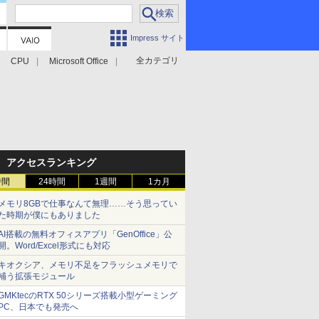
Impress サイト
全カテゴリ
CPU
Microsoft Office
アクセスランキング
時間
24時間
1週間
1カ月
メモリ8GBで仕事なんて無理……そう思ってい
た時期が僕にもありました
AI搭載の無料オフィスアプリ「GenOffice」公
開。Word/Excel形式にも対応
キオクシア、メモリ不足をフラッシュメモリで
補う拡張モジュール
GMKtecのRTX 50シリーズ搭載小型ゲーミング
PC、日本でも発売へ