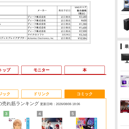
最
トップ
モニター
本
3
3
3
3
4
4
4
4
5
5
5
5
6
6
6
ジック
ドリンク
コミック
 の売れ筋ランキング
更新日時：2026/08/06 18:06