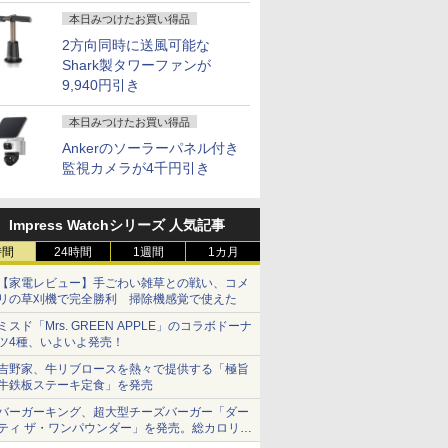
本日みつけたお買い得品
2方向同時に送風可能な
Shark製タワーファンが
9,940円引き
本日みつけたお買い得品
Ankerのソーラーパネル付き
監視カメラが4千円引き
Impress Watchシリーズ 人気記事
時間
24時間
1週間
1カ月
【家電レビュー】手ごわい雑草との戦い、コメ
リの草刈機で完全勝利 掃除機感覚で使えた
ミスド「Mrs. GREEN APPLE」のコラボドーナ
ツ4種、いよいよ発売！
吉野家、牛リブロースを熱々で提供する「極旨
牛鉄板ステーキ定食」を発売
バーガーキング、超大型チーズバーガー「ダー
ティ ザ・ワンパウンダー」を発売。総カロリー
約1656kcal、総重量約527g！