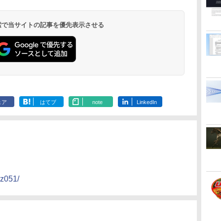
 検索で当サイトの記事を優先表示させる
ェア
はてブ
note
LinkedIn
iz051/