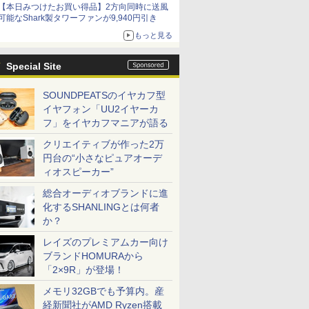
【本日みつけたお買い得品】2方向同時に送風
可能なShark製タワーファンが9,940円引き
もっと見る
Special Site
SOUNDPEATSのイヤカフ型
イヤフォン「UU2イヤーカ
フ」をイヤカフマニアが語る
クリエイティブが作った2万
円台の“小さなピュアオーデ
ィオスピーカー”
総合オーディオブランドに進
化するSHANLINGとは何者
か？
レイズのプレミアムカー向け
ブランドHOMURAから
「2×9R」が登場！
メモリ32GBでも予算内。産
経新聞社がAMD Ryzen搭載