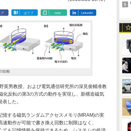
ェア
はてブ
note
LinkedIn
)の比較
野英男教授、および電気通信研究所の深見俊輔准教
ク磁化反転の第3の方式の動作を実現し、新構造磁気
発表した。
憶する磁気ランダムアクセスメモリ(MRAM)の実
は高速動作が可能で書き換え回数に制限はなく、
なくても記憶情報を保持できるため、システムの低消