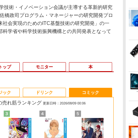
学技術・イノベーション会議が主導する革新的研究
T)の佐橋政司プログラム・マネージャーの研究開発プロ
来社会実現のためのITC基盤技術の研究開発」の一
部科学省や科学技術振興機構との共同発表となって
トップ
モニター
本
3
3
3
3
4
4
4
4
5
5
5
6
1
6
6
ジック
ドリンク
コミック
 の売れ筋ランキング
更新日時：2026/08/09 00:06
買
き
ro
fice付き】
【★最大100%ポイン
[新品]ブラッククロー
＼本日限定500円値下
hp Z840 Workstation Xeon
【★最大100%ポイン
【楽天1位常連・超800
[9月上旬より発送予定]
「楽天ランキング1位」 デス
【SALE P5倍】モバイ
天は赤い河のほとり 全
ノートパソコン 14イ
FUJITSU LI
Mouse Compu
【1,000円
[新品][シャ
く
生
M
EMAGIC ミニ
ト】【第4世代 Corei7】
バー (1-38巻 全巻) 全巻
げ／＼楽天1位！2026
E5-2643 v3 3.4GHz(12スレ
ト】【新生活応援・
冠獲得】黒/白 モニタ
[新
クトップパソコン
ルモニター ゲーミング
28巻完結セット【中
ンチ 新品 Windows11
U9311/F (2
S230【第11世代
イント最大31
ングリラ・フ