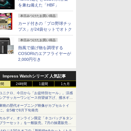
を兼ね備えた「HBF」
本日みつけたお買い得品
カード付きの「プロ野球チッ
プス」が24袋セットでオトク
本日みつけたお買い得品
熱風で揚げ物を調理する
COSORIのエアフライヤーが
2,000円引き
Impress Watchシリーズ 人気記事
時間
24時間
1週間
1カ月
ユニクロ、今日から「お盆特別セール」。涼感
シアサッカーワンピース待望値下げ、撥水ギア
ショーツは1990円に
東映の歴代オープニング映像がカプセルトイ
に。全5種で8月下旬発売
カルディ、オンライン限定「ネコバッグ＆タン
ブラーセット」を一般販売。7月の抽選販売の
当選無効分
はやぶさ50％オフの「新幹線eチケット（トク