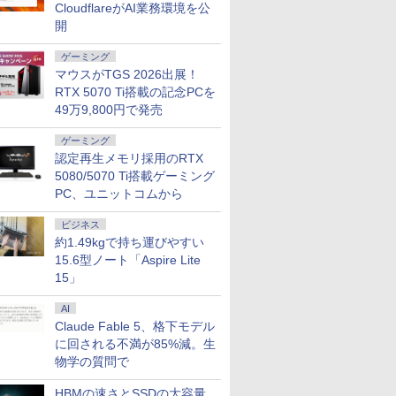
CloudflareがAI業務環境を公
11 /
 27イン
新刊) + オ
X13 Gen1 (Type-
元！】モニター 24イン
一般社団法人日本施設
pc AMD R5 7430U【16GB
Duet 560
ンチ FHD 300Hz Fast
ット
ッドCPUx2基) 32GB
aR5CEZAR-L
165Hz/1ms(MPRT)対
巻+別巻5冊定番セット
Windows11 Of
2018) / m
チ IPSパ
う考え、ど
開
SSD
/SSD256GB/HDD500GB/Win11Pro/HDMI/DP/MousePro】
スプレイ
OX付 全
20UG) / Windows11/
チ ゲーミングモニター
基準管理士協会 ]
DDR4 512SSD M.2 2280】
Chromebook 13.3型
VA 湾曲 白 ホワイト 黒
500GB(SSD) Quadro
Windows11 64bit
応 フルHD(1920×1080)
[ 山本 博文 ]
コン 新品｜インテ
Sequoia
HD(1920
関根一朗 ]
￥30,990
￥17,081
￥22,000
￥79,980
￥34,800
￥17,800
￥23,100
￥80,200
￥43,800
￥17,980
￥23,760
￥45,700
￥40,990
￥19,770
￥3,300
Bメモリ /
無料】※沖縄・離
1440)
高性能 AMD Ryzen 5-
sRGB 111% 色域ボリ
Windows11Pro 対応 最大
タッチパネル/
ブラック かわいい ゲー
M5000 DVD+-RW
Ryzen5 5560U WEBカ
解像度 ゲーミングモニ
代 Core i5-4590 
Windows
モバイルモ
i5] 初期
ネル ブル
4650u/ 16GB/ 爆速
ューム DC調光
4.3GHz mini pc WiFi6 SSD
Snapdragon 7c Gen2/
ム部屋 ディスプレイ ゲ
Windows7 Pro 64bit 【中
メラ メモリー16GB 高
ター(イエロー) JN-
｜ SSD 256G
高性能CPU
イト) JN-M
ゲーミング
11 富士通
NVMe式256GB-SSD/
400cd/m² VESA対応
容量拡大可能 小型pc
メモリ 4GB/ eMMC
ーム モニター カーブ
古】【20260625】
速SSD256GB 無線
IPS238G165F-HSP-YE
リ 8～64GB DD
Intel Core
W miniHD
マウスがTGS 2026出展！
中古 中古
G-Sync サ
カメラ/ 無線Wi-Fi6/
FreeSync & G-Sync ブ
4K@60Hz 静音 高速熱放散
128GB/ Chrome OS/
曲面 ピクシオ ps5 fps
LAN A4サイズ 14イン
HDMI DP sRGB:100%
クトップPC 2年
可能/ メ
自立式キッ
RTX 5070 Ti搭載の記念PCを
ン ノート
ィス＆カジ
Office付き Win11【中
ルーライト軽減
ミニパソコン 6C12T BT5.2
Officeなし/ アビスブル
pc
チ フルHD液晶 中古ノ
HDR PS5 フル
性能 ゲーム 本体
32GB 16
搭載 フェ
49万9,800円で発売
ング対応
古ノートパソコン 中古
HDMI2.0*2 DP1.4*1
ー ストームグレー
ートパソコン 中古 パ
HD:120Hz接続 高さ調
スペッ 初期設定
可能/ NVMe
梱 【2年保
 高色域対
パソコン 中古PC】税
USB2.0 三年保証付き
ソコン【30日保証】
整 ピボット(縦回転)
512GB 2
ター 液晶
ゲーミング
27S
込送料無料 即日発送
H24F7
1852974
HDMIケーブル同梱(ホ
択可能/ 無
ソコンモニ
認定再生メモリ採用のRTX
（Windows10も対応
ワイト)【2年保証】
無料 あす
ンネクスト
5080/5070 Ti搭載ゲーミング
可/ Win10）
発送
PC、ユニットコムから
ビジネス
約1.49kgで持ち運びやすい
15.6型ノート「Aspire Lite
15」
AI
Claude Fable 5、格下モデル
に回される不満が85%減。生
物学の質問で
HBMの速さとSSDの大容量