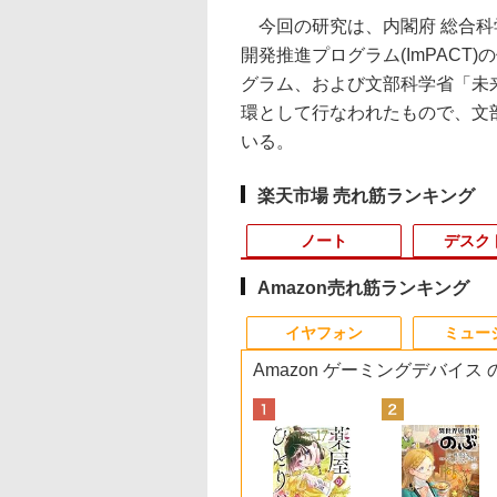
今回の研究は、内閣府 総合科
開発推進プログラム(ImPAC
グラム、および文部科学省「未
環として行なわれたもので、文
いる。
楽天市場 売れ筋ランキング
ノート
デスク
Amazon売れ筋ランキング
4
10
10
10
1
1
1
1
2
2
2
2
イヤフォン
ミュー
Amazon ゲーミングデバイス
tation Xeon
無料 MOUSE
ANNEXT 23.8イン
まんが学習シリー
「楽天ランキング1位」 デス
中古美品 Apple Mac
【ECサイト限定】
学校ER 子どもの急
■新品■Panasonic
Mouse Computer MPro-
モバイルモニター 15.6
道路橋示方書・同解説
【8/05.8/10限定！お
【 限定生産・特典つ
液晶モニター Dell P
【正規永久版Of
.4GHz(12スレ
PUTER X4-
IPSパネル搭載
日本の歴史 全16
クトップパソコン
Mini A1993 (Late-
JAPANNEXT 15.6イン
病・けが、そのときど
Let's note CF-SZ5
S230【第11世代Core i5
インチ InnoView モバ
II 鋼部材・鋼上部構造
い物マラソン×5のつ
】YUZURU2027 羽
22モニター E2225H
OEM Key AC