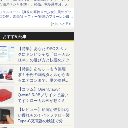
だ値スペシャル28）」発売。秋冬乗車分、えき
ねっと限定
フェルメール《真珠の耳飾りの少女》展のグッ
ズ公開。図録/ミッフィー/葬送のフリーレンほ
か、注目ブランドコラボが実現
もっと見る
おすすめ記事
【特集】あなたのPCスペッ
クにドンピシャな「ローカル
LLM」の選び方と快適化テク
【特集】あぢぃ～もう無理
ぽ！千円の闘魂タオルから着
るエアコンまで、夏の冷感グ
ッズ一挙紹介
【コラム】OpenClawと
Qwen3.5-9Bプリインで届い
てすぐローカルAIが動くミニ
PC「SER9 Pro」
【レビュー】給電が途切れな
い優れもの！バッファロー製
Type-C充電器の検証で分か
ったこと