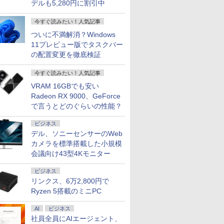
デルも5,280円に割引中
今すぐ読みたい！人気記事
ついに不満解消？Windows
11プレビュー版でタスクバー
の配置変更を徹底検証
今すぐ読みたい！人気記事
VRAM 16GBでも安い
Radeon RX 9000、GeForce
で言うとどのぐらいの性能？
ビジネス
デル、ソニーセンサーのWeb
カメラを標準搭載した小規模
7
7
7
2
8
8
8
3
9
9
9
4
10
10
10
会議向け43型4Kモニター
ビジネス
リンクス、6万2,800円で
Ryzen 5搭載のミニPC
AI
ビジネス
FEBOOK
ter MPro-
クーポン＋ポ
ンフロ]シャ
良品 フルHD 13.3イン
【1,000円クーポン＋ポ
施設基準パーフェクト
【正規永久版Office付き】
【展示品】 Lenovo ノ
Pixio PXC279 Wave ゲ
[新品]ドカベン[新装版]
hp Z840 Workstation Xeon
送料無料 MOUSE
JAPANNEXT 23.8イン
角川まんが学習シリー
「楽天ランキング
中古美品 Ap
【ECサイ
学校ER 
社員全員にAIエージェント、
021年モデ
Core i5
.5%還
ロンティ
チ Lenovo ThinkPad
イント最大31.5%還
ブック 2026年度版 [
OEM Key ACEMAGIC ミニ
ートパソコン Ideapad
ーミングモニター 27イ
(1-14巻 最新刊) 全巻セ
E5-2643 v3 3.4GHz(12スレ
COMPUTER X4-
チ IPSパネル搭載
ズ 日本の歴史 全16
クトップパソコ
Mini A1993
JAPANNE
病・けが、