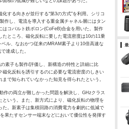
ル面積の低減が難しいなどの課題があった。
化する向きが並行する“第3の方式”を利用。シリコ
を製作し、電流を導入する重金属チャネル層にはタン
はコバルト鉄ボロン(CoFeB)合金を用いた。製作
たところ、磁化反転に要した電流密度は10の11乗
レベル、なおかつ従来のMRAM素子より10倍高速な
最
流で達成した。
の素子も製作/評価し、新構造の特性と詳細に比
ク磁化反転を誘引するのに必要な電流密度のしきい
れまで知られていなかった知見を得られたという。
動作の両立が難しかった問題を解決し、GHzクラス
たという。また、新方式により、磁化反転の物理を
った。新素子は集積回路の消費電力を劇的に低減で
割を果たすセンサー端末などにおいて優位性を発揮す