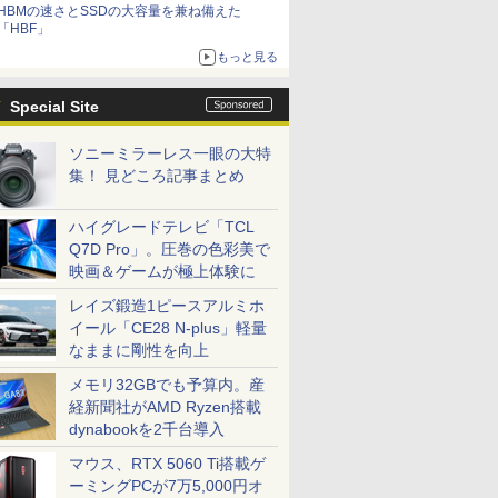
HBMの速さとSSDの大容量を兼ね備えた
「HBF」
もっと見る
Special Site
ソニーミラーレス一眼の大特
集！ 見どころ記事まとめ
ハイグレードテレビ「TCL
Q7D Pro」。圧巻の色彩美で
映画＆ゲームが極上体験に
レイズ鍛造1ピースアルミホ
イール「CE28 N-plus」軽量
なままに剛性を向上
メモリ32GBでも予算内。産
経新聞社がAMD Ryzen搭載
dynabookを2千台導入
マウス、RTX 5060 Ti搭載ゲ
ーミングPCが7万5,000円オ