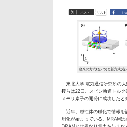
ポスト
リスト
シ
従来の方式(左2つ)と新方式(右
東北大学 電気通信研究所の大
授らは22日、スピン軌道トル
メモリ素子の開発に成功したと
近年、磁性体の磁化で情報を記
用化が始まっている。MRAM
DRAMとは異なり電力を与え