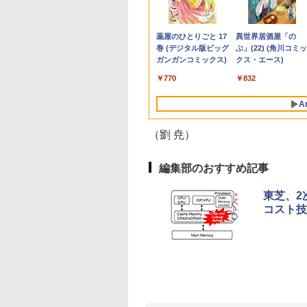
32GB
CEZAR-L
Hz/1ms(MPRT)対
別巻5冊定番セット
Windows11 Office付き パソ
2018) / macOS 15
チ IPSパネル搭載 フル
う考え、どう動くか [
CF-SZ6 CF-SV1 CF-
11400/メモリ
イルディスプレイ 自立
編（令和7年10月） [ 公
日｜ポイント最大49.
結弦カレンダー卓上
21.5型 フルHD リ
pc AMD R5 
uadro
dows11 64bit
ルHD(1920×1080)
山本 博文 ]
コン 新品｜インテル 第14世
Sequoia (正規版
HD(1920×1080)解像度
関根一朗 ]
SV2 CF-SV7 CF-SV8
32GB(DDR4)/SSD256GB/HDD500GB/Win1
型 1920*1080 FHD ポー
益社団法人 日本道路
倍】【超美品・本体
[ 能登 直 ]
ッシュレート 100H
DDR4 512SSD
,800
,980
,760
￥45,700
￥40,990
￥19,770
￥3,300
￥4,620
￥42,800
￥8,980
￥18,260
￥12,199
￥2,750
￥12,100
￥79,980
RW
en5 5560U WEBカ
度 ゲーミングモニ
代 Core i5-4590 i5 i7-14700F
Windows11追加可能)/
モバイルモニター(ホワ
CF-SV9 日本語キーボ
【中古/送料無料】※沖縄・離
タブルモニター IPS液晶
協会 ]
み・充電コード あり
VESA 対応 HDMI
Windows11P
Anker Soundcore
BRUCE WAYNE feat.
by Amazon 天然水
薬屋のひとりごと 17
Anker Soundcore
BRUCE WAYNE feat
【Amazon.co.jp限
異世界居酒屋「の
 64bit 【中
 メモリー16GB 高
(イエロー) JN-
｜ SSD 256GB～2TB｜メモ
高性能CPU 第8世代
イト) JN-MD-Ei156F2-
ード
島を除く
パネル 薄型 軽量 持ち運
2023モデル Lenovo
DisplayPort VGA
4.3GHz mini 
P42i (Bluetooth 6.1)
Flo Milli, ATL Jacob
ラベルレス 500ml
巻 (デジタル版ビッグ
P31i ピンク
Flo Milli, ATL Jacob
定】 い・ろ・は・す
ぶ」(22) (角川コミッ
5】
SD256GB 無線
238G165F-HSP-YE
リ 8～64GB DDR4/5｜ デス
Intel Core i7 i5 i3 選択
W miniHDMI USB-C
び 壁掛けに対応
14型 14e
ター 液晶 液晶モニ
容量拡大可能 
【完全ワイヤレスイ
[Explicit]
×24本 富士山の天然
ガンガンコミックス)
[Explicit]
2L PET ラベルレス
クス・エース)
N A4サイズ 14イン
I DP sRGB:100%
クトップPC 2年保証 激安 高
可能/ メモリー容量
自立式キックスタンド
Switch/PS3/PS4/PS5/Xbox
Chromebook Gen 3
ー 液晶ディスプレ
4K@60Hz 
￥5,990
ヤホン/ウルトラノイ
水 バナジウム含有 水
×8本
フルHD液晶 中古ノ
 PS5 フル
性能 ゲーム 本体のみ PC 高
32GB 16GB 8GB 選択
搭載 フェルトケース同
One/PC/スマ
(第14世代Intel N100/
デル 21.5インチ パ
ミニパソコン 6C
￥9,990
￥250
￥1,380
￥770
￥250
￥1,112
￥832
ズキャンセリング 3.5
ミネラルウォーター
パソコン 中古 パ
:120Hz接続 高さ調
スペッ 初期設定済み
可能/ NVMe SSD 1TB
梱 【2年保証】 PCモニ
ホ/USBType-C/標準
メモリ4GB/
コンモニター 新品
/ マルチポイント接続
ペットボトル 静岡県
ン【30日保証】
ピボット(縦回転)
512GB 256GB 容量選
ター 液晶モニター パ
HDMI対応【選べる種
eMMC64GB/ 無線
A
/ 最大40時間再生 / コ
産 500ミリリットル
2974
MIケーブル同梱(ホ
択可能/ 無線 税込送料
ソコンモニター ジャパ
類】タッチ/ケース付
LAN/フル
ンパクト形状/持ち運
(Smart Basic)
ト)【2年保証】
無料 あす楽対応 当日
ンネクスト
き/4Kタイプ
HD1920*1080/ 5G
びに便利 / IP55 防塵
（劉 尭）
発送
Softbank/ Webカメ
防水位規格/PSE技術
ラ)【送料無料】
基準適合】パープル
編集部のおすすめ記事
東芝、2
コスト技