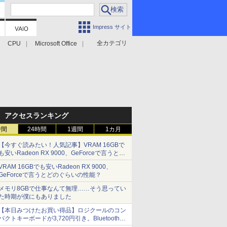
Impress サイト
全カテゴリ
CPU
Microsoft Office
アクセスランキング
時間
24時間
1週間
1カ月
【今すぐ読みたい！人気記事】VRAM 16GBで
も安いRadeon RX 9000、GeForceで言うとど
のぐらいの性能？ - PC Watch
VRAM 16GBでも安いRadeon RX 9000、
GeForceで言うとどのぐらいの性能？
メモリ8GBで仕事なんて無理……そう思ってい
た時期が僕にもありました
【本日みつけたお買い得品】ロジクールのコン
パクトキーボードが3,720円引き。Bluetoothで3
台接続対応