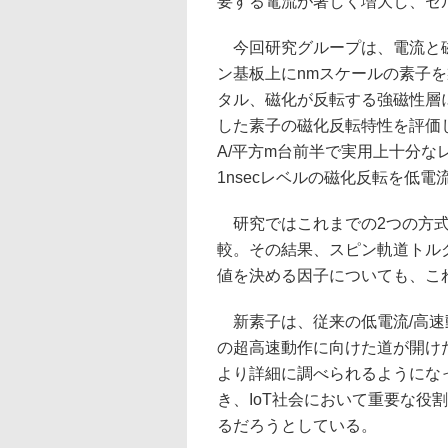
要する電流が著しく増大し、セ
今回研究グループは、電流と磁
ン基板上にnmスケールの素子
タル、磁化が反転する強磁性層に
した素子の磁化反転特性を評価し
A/平方m台前半で実用上十分な
1nsecレベルの磁化反転を低電
研究ではこれまでの2つの方式
較。その結果、スピン軌道トル
値を決める因子についても、こ
新素子は、従来の低電流/高速
の超高速動作に向けた道が開け
より詳細に調べられるようにな
き、IoT社会において重要な役
るだろうとしている。