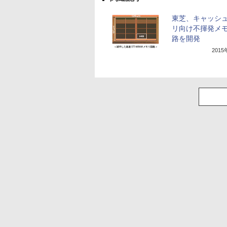
東芝、キャッシ
リ向け不揮発メ
路を開発
201