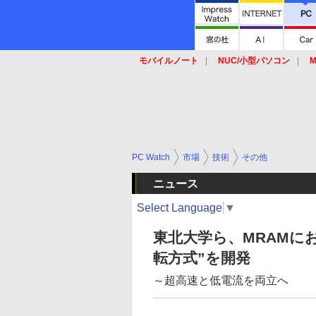
モバイルノート
NUC/小型パソコン
M
SSD
キーボード
マウス
PC Watch
市場
技術
その他
ニュース
Select Language
▼
東北大学ら、MRAMに
転方式”を開発
～超高速と低電流を両立へ