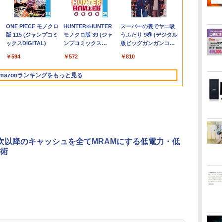
5
版
フレ
7430U【16GB
富士通
セット
年最新の超軽量超薄型
ッドCPUx2基) 32GB
2026】
ー 21.5 / 23.8 / 24.5 /
品]HUNTER×HUNTER
Windows11 Office付き パソ
14インチ 1200P パソコ
古】
Pro Office搭載 日本語
ル) [ Windows
11400/メモリ
元！】モニター
ア (1-27巻 最
1Pro/HDMI/DP/MousePro】
の
z
 M.2 2280】
LIFEBOOK/Core i7/メ
／モバイルモニター
500GB(SSD) Quadro
【Office2019H&B】
27型 240Hz/200Hz
ハンター×ハンター (1-
コン 新品｜インテル 第14世
ン 高画質 WUXGA デ
キーボード メモリ
Office付き / 
32GB(DDR4)
チ 液晶ディ
リジナル収納B
￥24,999
￥18,788
￥12,480
￥80,200
￥14,999
￥13,999
￥19,096
￥45,700
￥14,800
￥19,500
￥29,800
￥29,700
￥42,800
￥16,979
￥21,417
】
ro 対応 最大
モ
15.6インチ フルHD 4K
M5000 DVD+-RW
【DVD×テンキー】富士
/180Hz/165Hz/100Hz
39巻 最新刊) 全巻セッ
代 Core i5-4590 i5 i7-14700F
ィスプレイ PC ゲーム
8GB SSD 128GB
256GB / 8G
【中古/送料
WQHD(2560×
巻セット
.
Anker Soundcore
見知らぬ糸
by Amazon 天然水
ONE PIECE モノクロ
【2026年アップグレ
On My Road
by Amazon 炭酸水
HUNTER×HUNTER
Xiaomi シャオミ
On My Road
【Amazon.co.jp限
スーパーの裏でヤニ吸
 モニ
pc WiFi6 SSD
リ:8GB/16GB/SSD:256GB/512GB/1TB/15.6
144Hz タッチパネル
Windows7 Pro 64bit 【中
通 LIFEBOOK A577/第
ゲーミングモニター
ト [入荷予約]
｜ SSD 256GB～2TB｜メモ
1年保証 軽量 薄型 非光
256GB 512GB 1TB
第11世代 Core
島を除く
144Hz VAパ
Liberty 5 ディープブ
ラベルレス 2L×9本
版 115 (ジャンプコミ
ード版】AOKIMI ワ
(Stadium ver.)
ラベルレス 500ml
モノクロ版 39 (ジャ
REDMI Buds 8 Lite ワ
(Stadium ver.)
定】 伊藤園 磨かれ
うふたり 9巻 (デジタル
タ
小型pc
型 液晶/Wi-fi/DVD/USB
バッテリー内蔵 無線接
古】【20260625】
7世代 Core i5/メモ
1ms応答 pcモニター
リ 8～64GB DDR4/5｜ デス
沢 PS5 最新iPhone
Webカメラ WiFi
設定不要 Win
ーライト軽減
￥250
ルー
ックスDIGITAL)
イヤレスイヤホン
×24本 強炭酸水 ペッ
ンプコミックス
イヤレスイヤホン
て、澄みきった日本の
版ビッグガンガンコミ
イ
静音 高速熱放散
3.0/Office/中古パソコ
続 12モデル選択 非光
リ:4GB/8GB/16GB/SSD:128GB/256GB/512GB/1TB/Wi-
パソコン モニター 非
クトップPC 2年保証 激安 高
VESA 内蔵スタンド
Bluetooth 選べるカラ
ライフブック 
FreeSync & 
￥1,117
￥250
￥250
bluetooth イヤホン
トボトル 500ミリリ
DIGITAL)
Bluetooth 5.4 ノイズ
水 2L 8本 ラベルレス [
ックス)
ソ
12T BT5.2
ン/中古ノートパソコン/
沢 IPSパネル Type-C
fi/15.6
光沢 スピーカー内蔵
性能 ゲーム 本体のみ PC 高
180度 カバー付 ノング
ー 14型 薄型 軽量 初心
ノートパソコ
ポート オフ
￥14,990
￥594
￥1,964
￥1,625
￥572
￥3,480
￥998
￥810
V12 小型軽量 ブルー
ットル (Smart
キャンセリング ANC
ケース ] [ 水 ] [ ペット
中古ノート
HDMI 軽量 薄型 リモー
型/Office/HDMI/USB3.0/
HDR/Freesync/VESA
スペッ 初期設定済み
レア 液晶 IPSパネル
者 学習向け PC ピンク
パソコン
ュアルゲーミ
トゥースHi-Fi 最大
Basic)
36時間再生
ボトル ] [ 箱買い ] [ ス
PC/Windows11
トワーク ディスプレイ
中古PC 中古ノートパソ
cocopar HG-238
USB-C HDMI WT-
シルバー 最短当日出荷
129%sRGB
mazonランキングをもっと見る
36時間再生 ぶるーと
トック ] [ 水分補給 ]
持ち運び ポータブルモ
コ
140LP-BK
応 KTC H27T
ゅーす コードレス
ニター
ン/Windows11/Windows10
ENCノイズキャンセ
リング 自動ペアリン
グ Type-C充電 マイ
ク付き 防水 タッチ式
音量調整 スポーツ/通
勤/通学/WEB会議(ホ
次以降のキャッシュを全てMRAMにする低電力・低
ワイト)
術