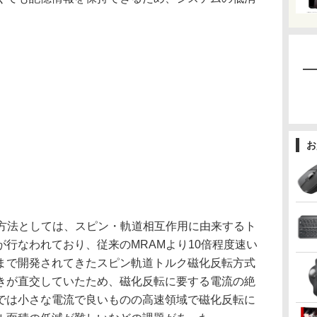
お
方法としては、スピン・軌道相互作用に由来するト
行なわれており、従来のMRAMより10倍程度速い
まで開発されてきたスピン軌道トルク磁化反転方式
きが直交していたため、磁化反転に要する電流の絶
では小さな電流で良いものの高速領域で磁化反転に