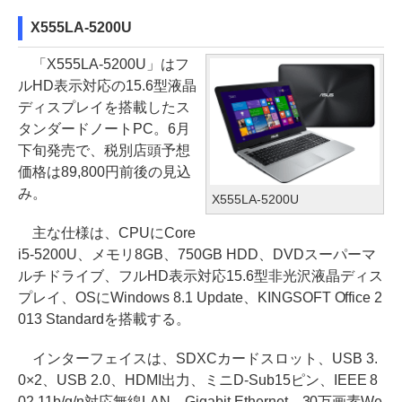
X555LA-5200U
「X555LA-5200U」はフ
ルHD表示対応の15.6型液晶
ディスプレイを搭載したス
タンダードノートPC。6月
下旬発売で、税別店頭予想
価格は89,800円前後の見込
み。
X555LA-5200U
主な仕様は、CPUにCore
i5-5200U、メモリ8GB、750GB HDD、DVDスーパーマ
ルチドライブ、フルHD表示対応15.6型非光沢液晶ディス
プレイ、OSにWindows 8.1 Update、KINGSOFT Office 2
013 Standardを搭載する。
インターフェイスは、SDXCカードスロット、USB 3.
0×2、USB 2.0、HDMI出力、ミニD-Sub15ピン、IEEE 8
02.11b/g/n対応無線LAN、Gigabit Ethernet、30万画素We