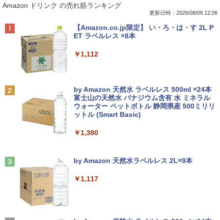
Amazon ドリンク の売れ筋ランキング
ラソン★8/4～8/11★中古パソコン ノー
pc Ryzen Embedded R2544初登場 8G
5型ワイドカラー液晶ディスプレイ PTF
（7）なんか飛び出ていろいろ貼れるフォ
トPC Lenovo ThinkPad E590 Core i3 8
B+256GB 4TB拡張可 mini pc Windows
WDE-22W / PTFBDE-22W ブラック/ ホ
トアルバム付き特装版 （講談社キャラク
更新日時：2026/08/09 12:06
145U メモリ8GB / 16GB / 32GB SSD M.
11 Pro 動作より高速 4K×3画面出力 ミニ
ワイト色 スピーカー搭載 プリンストン
ターズA） [ ナガノ ]
Anker Soundcore P40i オフホワイト
BRUCE WAYNE feat. Flo Milli, ATL Jacob
【Amazon.co.jp限定】 い・ろ・は・す 2L P
2 PCIe256GB / 512GB / 1TB Windows1
パソコン HDMI2.0+DP1.4 静音性 小型pc
[Explicit]
ET ラベルレス ×8本
1 Pro 64bit【送料無料】【1年保証】
豊富な端子Type-C USB3.2 有線LAN WI
￥4,050
￥3,630
￥7,990
FI5/BT4.2 省電力 オフィス/学習向け P2
￥250
￥1,112
￥15,800
￥33,800
【タッチ式選べる 携帯式】モバイルモニ
100日後に英語がものになる1日10分 ネ
2
2
ター 14インチ フルHD IPSパネル 非光沢
イティブ英語書き写し [ ブレット・リン
Anker Soundcore P31i ブラック
BRUCE WAYNE feat. Flo Milli, ATL Jacob
by Amazon 天然水 ラベルレス 500ml ×24本
【マラソンセール期間中ポイント5倍】
タッチ式/非タッチ式選択可能 Type-C対
ゼイ ]
2
[Explicit]
富士山の天然水 バナジウム含有 水 ミネラル
【OSなし】 中古ノートパソコン 第8世代
【全商品10%OFF+P5倍】Dell OptiPlex
応 HDMI VESA対応 モニター 持ち運び
2
ウォーター ペットボトル 静岡県産 500ミリリ
￥5,990
Core i5 富士通 LIFEBOOK A579/B メモ
3070 Micro 第9世代 Core i5 Windows1
サブディスプレイ デュアルモニター テレ
￥1,980
ットル (Smart Basic)
￥250
リ8GB HDD500GB 15.6インチ HDMI テ
1 Pro メモリ 8GB/16GB SSD 256GB/51
ワーク ミニPC対応 EVICIV
ンキー DVD-ROM 初期設定済 すぐ使え
2GB USB無線LANアダプター付属 HDMI
￥1,380
る 7日保証 送料無料 2営業日以内に発送
DisplayPort WPS Office付き デスクト
￥11,999
ップパソコン ミニPC 中古パソコン 小型
楽譜 【取寄品】UN275 輸入 フラッシン
3
コンパクト デスクトップPC
Anker Soundcore Liberty 5 ミッドナイトブ
見知らぬ糸
￥17,980
グ・ウィンズ【メール便不可商品】【沖
ラック
by Amazon 天然水ラベルレス 2L×9本
縄・離島以外送料無料】
￥35,000
￥250
【期間限定5%OFFクーポン 8/12 10時ま
3
￥14,990
￥1,117
で】 モニター 27インチ 100Hz FHD VA
￥30,030
＼★最大2555円OFFクーポン★／【テン
パネル スピーカー搭載 ブルーライト軽減
3
キー搭載内蔵】中古ノートパソコン 東芝
ノングレアタイプ 壁掛け対応 省スペース
dynabook B55 シリーズ 15.6インチ Co
超得2,500円OFF&P2倍｜Windows11正
角度調整 高視野角 178° Adaptive-Sync
3
re i5 第6世代 メモリ8 GSSD128G Wind
式対応｜楽天1位｜最大180日保証｜CPU
対応 MAXZEN MJM27CH02-F100
【2026年アップグレード版】AOKIMI ワイヤ
On My Road (Stadium ver.)
オレンジページ 2026 10/17号増刊＜グレ
4