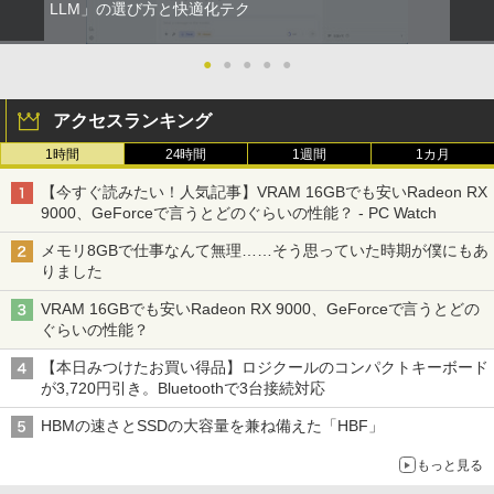
LLM」の選び方と快適化テク
●
●
●
●
●
アクセスランキング
1時間
24時間
1週間
1カ月
【今すぐ読みたい！人気記事】VRAM 16GBでも安いRadeon RX
9000、GeForceで言うとどのぐらいの性能？ - PC Watch
メモリ8GBで仕事なんて無理……そう思っていた時期が僕にもあ
りました
VRAM 16GBでも安いRadeon RX 9000、GeForceで言うとどの
ぐらいの性能？
【本日みつけたお買い得品】ロジクールのコンパクトキーボード
が3,720円引き。Bluetoothで3台接続対応
HBMの速さとSSDの大容量を兼ね備えた「HBF」
もっと見る