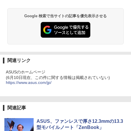
型 無線LAN office付き 2026 福袋 ギフト
56GB]：良品
異世界居酒屋「のぶ」(22) (角川コミックス・
エース)
￥29,800
￥65,980
Google 検索で当サイトの記事を優先表示させる
￥832
ONE PIECE モノクロ版 115 (ジャンプコミッ
クスDIGITAL)
￥594
関連リンク
ASUSのホームページ
(6月10日現在、この件に関する情報は掲載されていない)
HUNTER×HUNTER モノクロ版 39 (ジャンプ
https://www.asus.com/jp/
コミックスDIGITAL)
￥572
関連記事
スーパーの裏でヤニ吸うふたり 9巻 (デジタル
版ビッグガンガンコミックス)
ASUS、ファンレスで厚さ12.3mmの13.3
型モバイルノート「ZenBook」
￥810