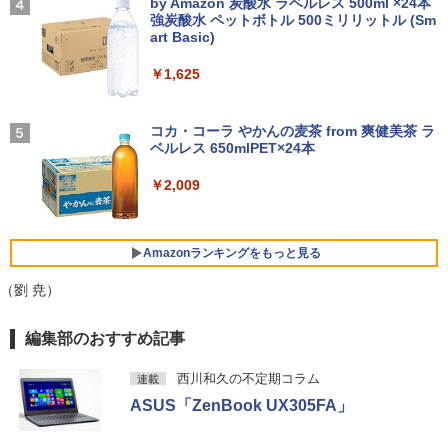
ows11 DVDドライブ Bluetooth HDMI O
第8世代｜HP 中古デスクトップパソコン
レスイヤホン bluetooth イヤホン V12 小型
by Amazon 炭酸水 ラベルレス 500ml ×24本
ー＞ [雑誌]
ffice付き 中古パソコン 中古ノートPC 整
Windows11 office付き｜メモリ8GB SS
軽量 ブルートゥースHi-Fi 最大36時間再生 ぶ
強炭酸水 ペットボトル 500ミリリットル (Sm
￥13,980
￥250
備済み
D256GB HDD500GB｜ デスクトップ Mi
るーとゅーす コードレス ENCノイズキャン
art Basic)
￥1,689
crosoft office 第8世代以降｜セット購入
セリング 自動ペアリング Type-C充電 マイク
可能｜デスクトップ 中古｜中古PC
付き 防水 タッチ式音量調整 スポーツ/通勤/通
￥14,555
￥1,625
学/WEB会議(ホワイト)
モニター 21.5インチ/23.8インチ/27イン
4
￥34,800
チ フルhd 高画質 100Hz VA ノングレア
On My Road (Stadium ver.)
￥1,964
非光沢 スピーカー内蔵 3年保証 ディスプ
コカ・コーラ やかんの麦茶 from 爽健美茶 ラ
【 限定生産・特典つき 】YUZURU2027
5
レビュー投稿 5年保証｜MS Office 2024
レイ パソコンモニター PCモニター フル
ベルレス 650mlPET×24本
4
￥250
羽生結弦カレンダー卓上版 [ 能登 直 ]
H&B 搭載｜中古 ノートパソコン Windo
ハイビジョン 21インチ 液晶モニター ア
ws11 Office付｜スペック Core i5 第7世
デスクトップパソコン Windows11 Offic
イリスオーヤマ DT-JF *
Xiaomi シャオミ REDMI Buds 8 Lite ワイヤ
4
￥2,009
￥2,750
代 メモリ 8GB 大容量 HDD 500GB テン
e付き パソコン 新品｜インテル 第14世代
レスイヤホン Bluetooth 5.4 ノイズキャンセ
キー DVDドライブ搭載 CD DVD 再生可
Core i5-6500 i5 i7-14700F｜ SSD 256G
リング ANC 36時間再生
￥11,980
｜中古パソコン 中古ノートパソコン 中古
B～2TB｜メモリ 8～64GB DDR4/5｜ デ
PC オフィス搭載
スクトップPC 2年保証 激安 高性能 ゲー
￥3,480
Amazonランキングをもっと見る
ム 本体のみ PC 高スペッ 初期設定済み
￥19,800
【2026年最新改良版・高級金属製】【タ
（劉 尭）
5
￥45,700
ッチ選択】モバイルモニター 15.6インチ
タッチパネル ワイヤレス接続 電池内蔵
薬屋のひとりごと 17巻 (デジタル版ビッグガ
編集部のおすすめ記事
自立スタンド モバイルモニター スタンド
ンガンコミックス)
MS限定クーポンあり! 【Win11正式対
ゲーミングモニター 1080PフルHD 高画
5
応】Webカメラ&テンキー付き ノートパ
【中古】初心者も安心！おまかせゲーミ
質 デュアルモニター サブモニター ポー
5
西川和久の不定期コラム
連載
￥770
ソコン 中古 パソコン メモリ 8GB 最大3
ングセット SILVER 中古デスクトップPC
タブルモニター 選べる9パータン
ASUS「ZenBook UX305FA」
2GB 新品 SSD 256GB 高性能 第8世代 C
eスポーツ入門 Geforce GT1030搭載！
ore i5搭載 DVD 中古ノートパソコン Win
Win11 Office 24型液晶 ゲーミングキー
￥14,580
dows11 Pro 店長オススメ おまかせ 15.6
ボード・マウス[8世代 Corei5 8GB SSD2