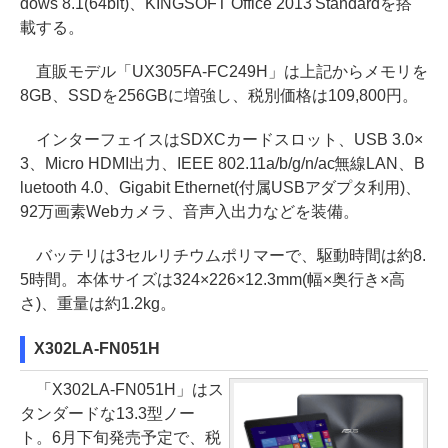
dows 8.1(64bit)、KINGSOFT Office 2013 Standardを搭
載する。
直販モデル「UX305FA-FC249H」は上記からメモリを
8GB、SSDを256GBに増強し、税別価格は109,800円。
インターフェイスはSDXCカードスロット、USB 3.0×
3、Micro HDMI出力、IEEE 802.11a/b/g/n/ac無線LAN、B
luetooth 4.0、Gigabit Ethernet(付属USBアダプタ利用)、
92万画素Webカメラ、音声入出力などを装備。
バッテリは3セルリチウムポリマーで、駆動時間は約8.
5時間。本体サイズは324×226×12.3mm(幅×奥行き×高
さ)、重量は約1.2kg。
X302LA-FN051H
「X302LA-FN051H」はス
タンダードな13.3型ノー
ト。6月下旬発売予定で、税