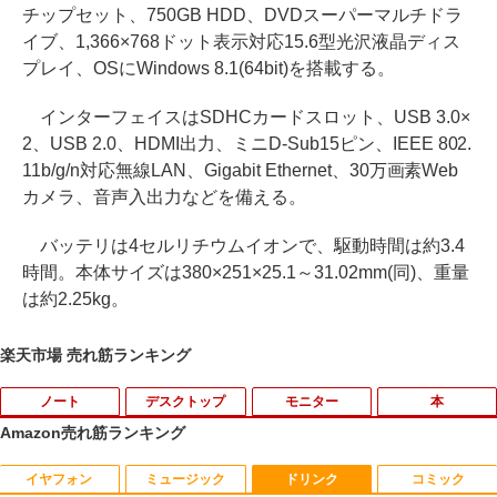
チップセット、750GB HDD、DVDスーパーマルチドラ
イブ、1,366×768ドット表示対応15.6型光沢液晶ディス
プレイ、OSにWindows 8.1(64bit)を搭載する。
インターフェイスはSDHCカードスロット、USB 3.0×
2、USB 2.0、HDMI出力、ミニD-Sub15ピン、IEEE 802.
11b/g/n対応無線LAN、Gigabit Ethernet、30万画素Web
カメラ、音声入出力などを備える。
バッテリは4セルリチウムイオンで、駆動時間は約3.4
時間。本体サイズは380×251×25.1～31.02mm(同)、重量
は約2.25kg。
楽天市場 売れ筋ランキング
ノート
デスクトップ
モニター
本
Amazon売れ筋ランキング
イヤフォン
ミュージック
ドリンク
コミック
【今だけ】全品ポイント10倍 お買い物マ
「3500U/4300Uより速い」 NiPoGi ミニ
【中古良品】【安心保証】Princeton 21.
ちいかわ なんか小さくてかわいいやつ
1
1
1
1