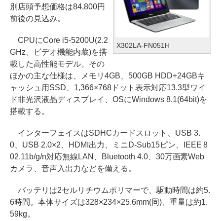
別店頭予想価格は84,800円
前後の見込み。
CPUにCore i5-5200U(2.2
X302LA-FN051H
GHz、ビデオ機能内蔵)を搭
載した高性能モデル。その
ほかの主な仕様は、メモリ4GB、500GB HDD+24GBキ
ャッシュ用SSD、1,366×768ドット表示対応13.3型ワイ
ド非光沢液晶ディスプレイ、OSにWindows 8.1(64bit)を
搭載する。
インターフェイスはSDHCカードスロット、USB 3.
0、USB 2.0×2、HDMI出力、ミニD-Sub15ピン、IEEE 8
02.11b/g/n対応無線LAN、Bluetooth 4.0、30万画素Web
カメラ、音声入出力などを備える。
バッテリは2セルリチウムポリマーで、駆動時間は約5.
6時間。本体サイズは328×234×25.6mm(同)、重量は約1.
59kg。