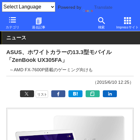
Powered by
Translate
PC Watch
パソコン/タブレット/スマートフォン
モバイルノート
カテゴリ
過去記事
検索
Impressサイト
ニュース
ASUS、ホワイトカラーの13.3型モバイル
「ZenBook UX305FA」
～AMD FX-7600P搭載のゲーミング向けも
（2015/6/10 12:25）
リスト