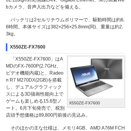
bカメラ、音声入出力などを備える。
バッテリは2セルリチウムポリマーで、駆動時間は約6.
6時間。本体サイズは382×256×25.8mm(同)、重量は約2.
3kg。
X550ZE-FX7600
「X550ZE-FX7600」はA
MDのFX-7600P(2.7GHz、
ビデオ機能内蔵)と、Radeo
n R7 M270DX(2GB)を搭載
し、デュアルグラフィック
スによる3D描画性能向上で
ゲームも楽しめる15.6型ノ
X550ZE-FX7600
ート。6月下旬発売で、税別
店頭予想価格は89,800円前後の見込み。
そのほかの主な仕様は、メモリ4GB、AMD A76M FCH