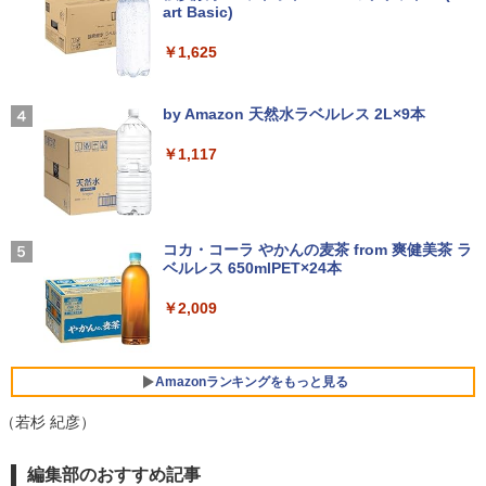
￥792
art Basic)
￥-
26 ディスプレイ 1080P 23.8インチ 144
【エントリーでポイント100％還元のチ
Hzリフレッシュレート sRGB99% 1670
3
￥1,625
ノートパソコン Surface Pro 5 高性能第
ャンス】GMKtec ミニpc G3S【Intel N9
万色 300nits ΔE＜1 低ブルーライト 大
3
7世代Core i5-7300U WEBカメラ内蔵 Wi
5 DDR4 8GB 256GB/512GB SSD】 4コ
画面 TÜV認証 目にやさしい 調整可能な
★8月中旬発送予定★ 宇宙兄弟 全巻セ
4
ndows 11 Pro MS 0ffice 2024選択可 1
ア 4スレッド mini pc Windows11 Pro
スタンド VESA
【2026年アップグレード版】AOKIMI ワイヤ
On My Road (Stadium ver.)
ット（全46巻）
2.3型 2K液晶(2560x1440) Wi-Fi Mini-D
最大3.4GHz WIFI5 BT5.0 小型 M.2 2242
レスイヤホン bluetooth イヤホン V12 小型
by Amazon 天然水ラベルレス 2L×9本
P Bluetooth SurfaceConnect USB3.0
ミニパソコン 2画面 超静音 超軽量 高性
軽量 ブルートゥースHi-Fi 最大36時間再生 ぶ
￥12,580
￥250
￥41,225
能 みにpc nucbox 省エネ 小型 コンパク
るーとゅーす コードレス ENCノイズキャン
￥1,117
ト
セリング 自動ペアリング Type-C充電 マイク
￥24,890
付き 防水 タッチ式音量調整 スポーツ/通勤/通
学/WEB会議(ホワイト)
￥51,505
MAXZEN ゲーミングモニター 23.8イン
4
チ 180Hz FHD (1920×1080) HDMI2.1 D
BUGS LIFE
乙女ゲー世界はモブに厳しい世界です
5
￥1,964
MS Office 2024 H&B 搭載｜中古ノート
P1.4 sRGB128％ IPS Adaptive-Sync ブ
コカ・コーラ やかんの麦茶 from 爽健美茶 ラ
4
【共和国編】 02 【電子書籍】[ 三
パソコン Windows11 Office付｜Dynab
ルーライトカット 非光沢 フリッカーフリ
ベルレス 650mlPET×24本
￥250
嶋 与夢 ]
ook B55M Core i5 第8世代 8265U メモ
【中古】HP Pro Mini 400 G9 Core i5-12
ー ホワイト MGM24CH01-F180 マクス
4
リ 8GB SSD 256GB 15.6型 WEBカメラ
500T メモリ16GB SSD256GB Windows
ゼン
Xiaomi シャオミ REDMI Buds 8 Lite ワイヤ
￥2,009
￥924
テンキー HDMI 無線 Wi-Fi 整備済み 新品
11Pro 省スペース 小型 デスクトップPC
レスイヤホン Bluetooth 5.4 ノイズキャンセ
無線マウス セキュリティソフト 無料プレ
リング ANC 36時間再生
￥12,980
ゼント
￥49,500
￥2,980
Amazonランキングをもっと見る
￥29,800
【2K 光沢パネル 超軽量470g】モバイル
（若杉 紀彦）
5
【展示品・代引不可】 富士通 FUJITSU
モニター 14インチ 2K 2160x1440 3:2 ア
5
デスクトップPC FMV Desktop Fシリー
スペクト 100%sRGB 400cd/m? 光沢IPS
薬屋のひとりごと 17巻 (デジタル版ビッグガ
編集部のおすすめ記事
MS Office 2024 H&B 搭載｜14型 WEB
ズ F55-K1 23.8型/ Core i5-1235U/ メモ
パネル 色鮮やか 470g 超軽量 Type-C対
5