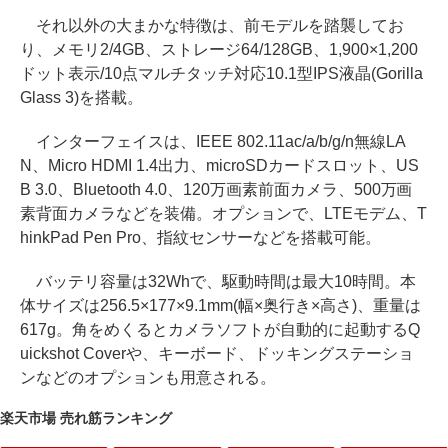
それ以外の大まかな特徴は、前モデルを踏襲してお
り、メモリ2/4GB、ストレージ64/128GB、1,900×1,200
ドット表示/10点マルチタッチ対応10.1型IPS液晶(Gorilla
Glass 3)を搭載。
インターフェイスは、IEEE 802.11ac/a/b/g/n無線LA
N、Micro HDMI 1.4出力、microSDカードスロット、US
B 3.0、Bluetooth 4.0、120万画素前面カメラ、500万画
素背面カメラなどを装備。オプションで、LTEモデム、T
hinkPad Pen Pro、指紋センサーなどを搭載可能。
バッテリ容量は32Whで、駆動時間は最大10時間。本
体サイズは256.5×177×9.1mm(幅×奥行き×高さ)、重量は
617g。角をめくるとカメラソフトが自動的に起動するQ
uickshot Coverや、キーボード、ドッキングステーショ
ンなどのオプションも用意される。
楽天市場 売れ筋ランキング