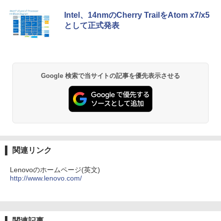
ンガンコミックス)
カメラ 指紋認証 搭載モデル｜中古 ノー
リ 16GB/ SSD 512GB/ Windows 11/ 20
応 miniHDMI モニター サブディスプレイ
トパソコン Windows11 Office 付き｜D
24 Office付き/ 2025年1月モデル
テレワーク EVICIV
Intel、14nmのCherry TrailをAtom x7/x5
￥770
ell Latitude 5400｜Core i5 第8世代 以
として正式発表
降 1.60GHz 4コア 8スレッド メモリ 8G
￥149,800
￥12,999
B SSD 256GB｜中古パソコン 中古ノー
トパソコン 中古PC
異世界居酒屋「のぶ」(22) (角川コミックス・
￥29,800
エース)
Google 検索で当サイトの記事を優先表示させる
￥832
ONE PIECE モノクロ版 115 (ジャンプコミッ
クスDIGITAL)
￥594
関連リンク
Lenovoのホームページ(英文)
http://www.lenovo.com/
HUNTER×HUNTER モノクロ版 39 (ジャンプ
コミックスDIGITAL)
￥572
関連記事