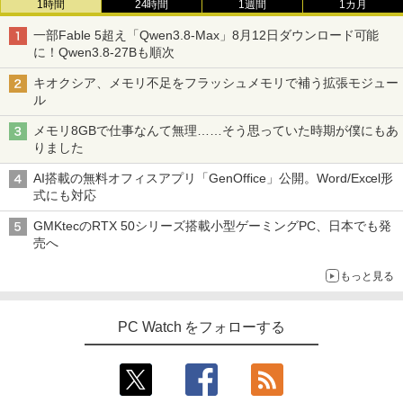
1時間
24時間
1週間
1カ月
一部Fable 5超え「Qwen3.8-Max」8月12日ダウンロード可能
に！Qwen3.8-27Bも順次
キオクシア、メモリ不足をフラッシュメモリで補う拡張モジュー
ル
メモリ8GBで仕事なんて無理……そう思っていた時期が僕にもあ
りました
AI搭載の無料オフィスアプリ「GenOffice」公開。Word/Excel形
式にも対応
GMKtecのRTX 50シリーズ搭載小型ゲーミングPC、日本でも発
売へ
もっと見る
PC Watch をフォローする