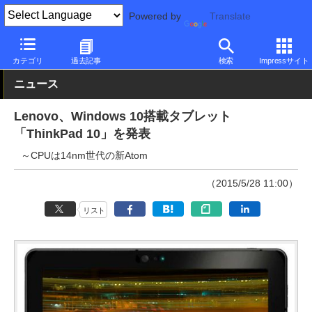
Powered by
Translate
PC Watch
パソコン/タブレット/スマートフォン
タブレット
Wi
カテゴリ
過去記事
検索
Impressサイト
ニュース
Lenovo、Windows 10搭載タブレット
「ThinkPad 10」を発表
～CPUは14nm世代の新Atom
（2015/5/28 11:00）
リスト