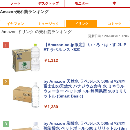
ノート
デスクトップ
モニター
本
Amazon売れ筋ランキング
イヤフォン
ミュージック
ドリンク
コミック
中古ノートパソコン 新生活セット 2026
【訳あり品】中古パソコン | NEC | Mate
【500円クーポン＋ポイント最大31.5%還
【送料無料】感動する地図帖 世界って面
1
1
1
1
Amazon ドリンク の売れ筋ランキング
Windows11搭載 Office付き 15.6型 大手
MKM34B-1 | Windows11 | デスクトップ
元！】モバイルモニター 15.6 インチ FH
白い!となる100テーマ／イアン・ライト
メーカー 第6〜8世代 Core i3/i5 メモリ8
| 一年保証 | 第7世代 | Core i5 7500 3.4
D 1920×1080 1080P Fast IPS パネル 非
／Infographic．ly／片山美佳子
更新日時：2026/08/07 00:06
GB SSD最大1TB 高速SSD搭載 初期設定
(〜最大3.8)GHz | MEM:8GB | SSD:256G
光沢 1000:1 高コントラスト 超軽量 600
Anker Soundcore P40i オフホワイト
BRUCE WAYNE feat. Flo Milli, ATL Jacob
【Amazon.co.jp限定】 い・ろ・は・す 2L P
済み テレワーク応援 在宅勤務 学生向け
B | DVD-ROM | 無線LAN:あり | Win11Pr
g スピーカー内蔵 Type-C/HDMI 接続 PS
￥2,420
[Explicit]
ET ラベルレス ×8本
FU25-repc ノートPC 中古パソコン
o64bit
5/Switch/PC/スマホ対応
￥7,990
￥250
￥1,112
￥13,900
￥10,000
￥8,490
誤謬論入門[本/雑誌] 優れた議論の実践ガ
2
イド / T・エドワード・デイマー/著 小西
卓三/監訳 今村真由子/訳
Anker Soundcore P31i ブラック
BRUCE WAYNE feat. Flo Milli, ATL Jacob
by Amazon 天然水 ラベルレス 500ml ×24本
＼8月限定エントリーでP10倍／【中古】
【マラソンセール期間中ポイント5倍】中
Dell モニター 19インチ P1917S IPSパネ
2
2
2
[Explicit]
富士山の天然水 バナジウム含有 水 ミネラル
ノートパソコン windows11 office付き
古デスクトップパソコン 第8世代 Core i5
ル 1280x1024 スクエア HDMI USBハブ
￥3,520
ウォーター ペットボトル 静岡県産 500ミリリ
￥5,990
Lenovo レノボ ThinkPad L390 20NSS2
Windows11 高速SSD128GB メモリ8GB
高さ調整 中古ディスプレイ
ットル (Smart Basic)
￥250
5A00 Core i5 8世代 メモリー8GB 高速S
Type-C DisplayPort Lenovo ThinkStat
SD256GB 整備済み品 pc win11 os 中古
ion P330 初期設定済 すぐ使える 90日保
￥8,800
￥1,380
パソコン すぐ使える オフィス付きPC 送
証 送料無料
Aランクパーティを離脱した俺は、元教
3
料無料
え子たちと迷宮深部を目指す。（13）
Anker Soundcore Liberty 5 アプリコットピ
On My Road (Stadium ver.)
￥12,980
【電子書籍】[ ユーリ ]
ンク
by Amazon 炭酸水 ラベルレス 500ml ×24本
￥22,770
【楽天1位!1,600円OFFクーポン 8/4 20:
3
強炭酸水 ペットボトル 500ミリリットル (Sm
￥250
00-8/11 01:59】Xiaomi Monitor A24i 20