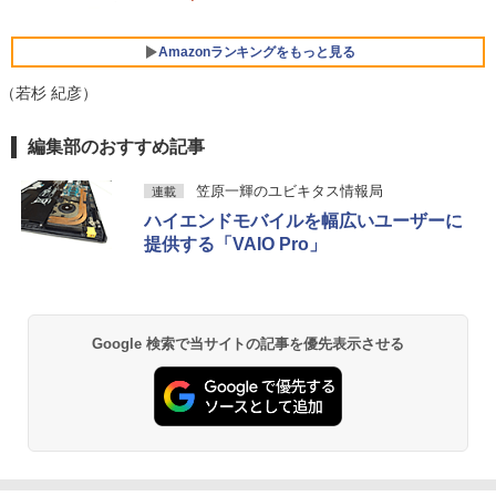
WF1/B1 FMVWB1F1B Windows11 Cele
ー 1920*1080 FHD HDR パソコン モニタ
￥34,980
ron 3865U 1.8GHz メモリ8GB 2TB 23.8
ー 非光沢 IPS VESA Freesync スピーカ
インチ Office付き DVD Webカメラ 無線
ー内蔵 cocopar HG-245HCW [1+1年保
Amazonランキングをもっと見る
LAN Bluetooth 3ヶ月保証 wd2670 中古
証]
（若杉 紀彦）
【6,000円クーポンOFF】 ノートパソコ
￥22,800
￥22,999
5
ン 15.6インチ ノートPC Intel N95 12GB
BRUCE WAYNE feat. Flo Milli, ATL Jacob
by Amazon 天然水 ラベルレス 500ml ×24本
薬屋のひとりごと 17巻 (デジタル版ビッグガ
メモリ 512GB SSD 大容量バッテリー Wi
編集部のおすすめ記事
[Explicit]
富士山の天然水 バナジウム含有 水 ミネラル
ンガンコミックス)
ndows11 USB3.2 Type-C FHD パソコン
ウォーター ペットボトル 静岡県産 500ミリリ
静音 office デスクトップ オフィス pc テ
笠原一輝のユビキタス情報局
連載
ットル (Smart Basic)
ンキー付 軽量 日本語キーボード BMAX
￥250
￥770
ハイエンドモバイルを幅広いユーザーに
X15pro
￥1,380
提供する「VAIO Pro」
￥52,900
BRUCE WAYNE feat. Flo Milli, ATL Jacob
ONE PIECE モノクロ版 115 (ジャンプコミッ
[Explicit]
クスDIGITAL)
【Amazon.co.jp限定】 い・ろ・は・す 2L P
ET ラベルレス ×8本
￥250
￥594
Google 検索で当サイトの記事を優先表示させる
￥1,112
On My Road (Stadium ver.)
異世界居酒屋「のぶ」(22) (角川コミックス・
エース)
by Amazon 天然水ラベルレス 2L×9本
￥250
￥832
￥1,117