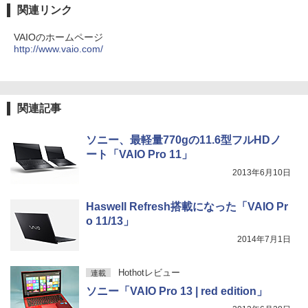
関連リンク
VAIOのホームページ
見知らぬ糸
HUNTER×HUNTER モノクロ版 39 (ジャンプ
http://www.vaio.com/
コミックスDIGITAL)
【Amazon.co.jp限定】 伊藤園 磨かれて、澄
みきった日本の水 2L 8本 ラベルレス [ ケース
￥250
] [ 水 ] [ ペットボトル ] [ 箱買い ] [ ストック
￥572
] [ 水分補給 ]
関連記事
￥998
On My Road (Stadium ver.)
スーパーの裏でヤニ吸うふたり 9巻 (デジタル
版ビッグガンガンコミックス)
ソニー、最軽量770gの11.6型フルHDノ
by Amazon 炭酸水 ラベルレス 500ml ×24本
￥250
ート「VAIO Pro 11」
強炭酸水 ペットボトル 500ミリリットル (Sm
￥810
2013年6月10日
art Basic)
￥1,625
Haswell Refresh搭載になった「VAIO Pr
o 11/13」
2014年7月1日
Hothotレビュー
連載
ソニー「VAIO Pro 13 | red edition」