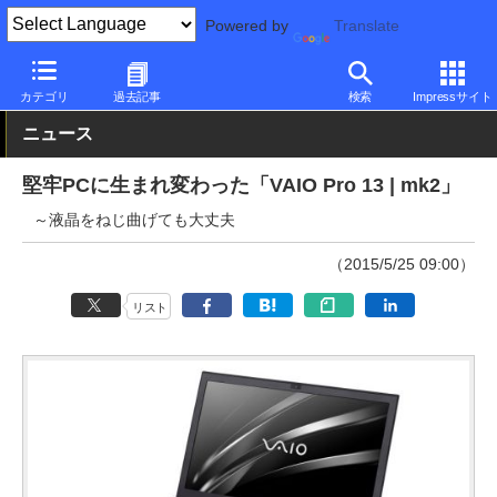
Powered by
Translate
PC Watch
パソコン/タブレット/スマートフォン
モバイルノート
カテゴリ
過去記事
検索
Impressサイト
ニュース
堅牢PCに生まれ変わった「VAIO Pro 13 | mk2」
～液晶をねじ曲げても大丈夫
（2015/5/25 09:00）
リスト