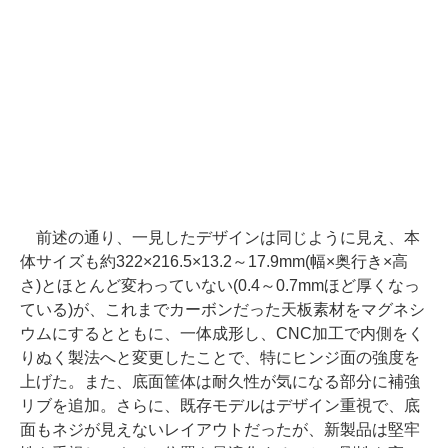
前述の通り、一見したデザインは同じように見え、本
体サイズも約322×216.5×13.2～17.9mm(幅×奥行き×高
さ)とほとんど変わっていない(0.4～0.7mmほど厚くなっ
ている)が、これまでカーボンだった天板素材をマグネシ
ウムにするとともに、一体成形し、CNC加工で内側をく
りぬく製法へと変更したことで、特にヒンジ面の強度を
上げた。また、底面筐体は耐久性が気になる部分に補強
リブを追加。さらに、既存モデルはデザイン重視で、底
面もネジが見えないレイアウトだったが、新製品は堅牢