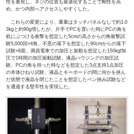
性を重視し、ネジの位置も最適化することで剛性を高
め、かつ内部へアクセスしやすくした。
これらの変更により、重量はタッチパネルなしで約1.0
3kgと約90g増したが、片手でPCを置いた時にPCの角を
机にぶつける衝撃を想定した5cmの高さからの角衝撃試
験5,000回×4角、不意の落下を想定した90cmからの落下
試験×6面、満員電車での加圧と振動を想定した150kgf加
圧で1時間の加圧振動試験、液晶ハウジングの加圧試
験、PCの角を持った時などを想定した3点支持1点加圧
の本体ひねり試験、液晶とキーボードの間に何かを挟ん
だ状態で液晶を閉じたことを想定したペン挟み試験など
を通過する堅牢性を実現した。