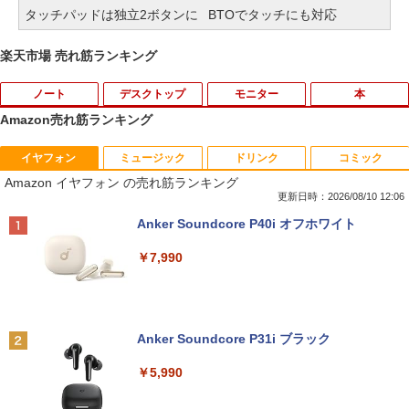
タッチパッドは独立2ボタンに
BTOでタッチにも対応
楽天市場 売れ筋ランキング
ノート
デスクトップ
モニター
本
Amazon売れ筋ランキング
イヤフォン
ミュージック
ドリンク
コミック
超得5,000円OFF&P10倍｜高性能Core i5
中古パソコン 一体型 富士通 ESPRIMO F
【エントリーで最大全額ポイント還元｜
おいしい！イラストレッスン クレパス
1
1
1
1
Amazon イヤフォン の売れ筋ランキング
第10世代｜新生活応援 豪華特典付き｜最
H52/S FMVF52SW Windows10 Celeron
8/11まで】 PHILIPS｜フィリップス USB
で描きました [ momo ]
大180日保証｜中古ノートパソコン Wind
1005M 1.90GHz メモリ4GB 1TB 21.5イ
-C接続 PCモニター ブラック 24E1N130
更新日時：2026/08/10 12:06
ows11 office付き ｜中古ノートパソコン
ンチ Office付き DVD Webカメラ 無線L
0A/11 [23.8型 /フルHD(1920×1080) /ワ
￥1,518
Anker Soundcore P40i オフホワイト
15.6 テンキー付き｜中古ノートパソコン
AN 3ヶ月保証 wd2685 中古
イド /100Hz]
第10世代｜ノートパソコン｜PC｜中古パ
￥7,990
ソコン｜パソコン｜中古PC
￥15,800
￥19,620
￥39,800
80代になるとたいていボケるか死ぬ。70
2
代は神様から与えられた特別な時間 （幻
冬舎新書） [ 林真理子 ]
【★最大100%ポイント】おまかせ 中古
Philips｜フィリップス 液晶ディスプレ
2
2
Anker Soundcore P31i ブラック
パソコン Windows XP Core i5 メモリ 4
イ(23.8型/IPS/FullHD 1920×1080/100H
MS Office 2024 H&B 搭載｜Microsoft S
GB HDD 500GB DVDドライブ搭載 リフ
z/1ms)(ブラック) 24E1N1300A/11
￥1,034
2
￥5,990
urface Book 2 中古｜中古ノートパソコ
レッシュPC デスクトップ キーボード＆
ン Windows11 Office付 13.5型｜Core i
マウスセット 中古 安心保証 初期設定不
￥19,620
5 第8世代 メモリ 8GB SSD 256GB｜WE
要 液晶モニター ディスプレイ