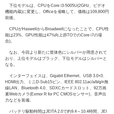
下位モデルは、CPUをCore i3-5005U(2GHz、ビデオ
機能内蔵)に変更し、Officeを省略して、価格は109,800円
前後。
CPUがHaswellからBroadwellになったことで、CPU性
能は23%、GPU性能は47%向上(BTOでのCore i7の場
合)。
なお、今回より新たに筐体色にシルバーが用意されて
おり、上位モデルはブラック、下位モデルはシルバーと
なる。
インターフェイスは、Gigabit Ethernet、USB 3.0×3、
HDMI出力、ミニD-Sub15ピン、IEEE 802.11ac/a/b/g/n無
線LAN、Bluetooth 4.0、SDXCカードスロット、92万画
素Webカメラ(Exmor R for PC CMOSセンサー)、音声出
力などを装備。
バッテリ駆動時間はJEITA 2.0で約9.4～10.4時間、JEI