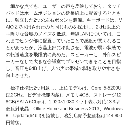
細かな点でも、ユーザーの声を反映しており、タッチ
パッドはホームポジションの延長線上に配置するととも
に、独立した2つの左右ボタンを装備。キーボードは、V
AIO Zで採用されたのと同じものを採用し、2kHz以上の
耳障りな音域のノイズを低減。無線LANについては、こ
れまでヒンジ部に配置していたことで感度が悪くなるこ
とがあったが、液晶上部に移動させ、電波が弱い状態で
の転送速度を飛躍的に高めた。スピーカーも、外部スピ
ーカーなしで大きな会議室でプレゼンできることを目指
し、音圧を6dB上げ、人の声の帯域の聞き取りやすさを
向上させた。
標準仕様は2つ用意し、上位モデルは、Core i5-5200U
(2.2GHz、ビデオ機能内蔵)、メモリ4GB、ストレージ12
8GB(SATA 6Gbps)、1,920×1,080ドット表示対応13.3型
低反射液晶、Office Home and Business 2013、Windows
8.1 Updata(64bit)を搭載し、税別店頭予想価格は144,800
円前後。