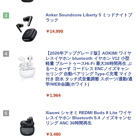
Bカメラ 無線 Wi-Fi 顔認証 USB-C 純正
[9月上旬より発送予定][新品]ちいかわ な
3
キーボード付属 サーフェス サーフェイス
￥16,800
んか小さくてかわいいやつ (1-8巻 最新
ノートパソコン
Anker Soundcore Liberty 5 ミッドナイトブ
刊) 全巻セット [入荷予約]
フィリップス（ディスプレイ） 221S9A/
3
ラック
11 [21.5型液晶ディスプレイ/1920×1080/
￥39,800
HDMI、D-Sub/スピーカー：あり/5年間
￥9,900
￥14,990
【中古】NEC◆デスクトップパソコン L
フル保証]
3
AVIE Desk All-in-one DA370/FAW [ファ
インホワイト]//【パソコン】
￥9,880
【★最大100%ポイント】【新生活応援・
3
地球の歩き方 スター・ウォーズ [ 地球
4
2026】【Office 2024 H&B】【WEBカメ
【2026年アップグレード版】AOKIMI ワイヤ
￥17,160
の歩き方編集室 ]
ラ×テンキー】富士通 LIFEBOOK A5510/
レスイヤホン bluetooth イヤホン V12 小型
Core i5-10210U/メモリ: 8GB/16GB/32G
軽量 ブルートゥースHi-Fi 最大36時間再生 ぶ
【IPSパネル/フレームレス】 液晶モニタ
￥2,750
4
B/SSD:256GB/512GB/1TB/Wi-fi/Blueto
るーとゅーす コードレス ENCノイズキャン
ー 27インチ PS5 対応 フルHD スピーカ
oth/15.6型/HDMI/USB3.2/パソコン 中古
セリング 自動ペアリング Type-C充電 マイク
【Windows11】 【超小型】 DELL Opti
ー 内蔵 VESA 対応 リフレッシュレート 1
4
PC 中古ノートパソコン Windows11
付き 防水 タッチ式音量調整 スポーツ/通勤/通
Plex 3060 Micro マイクロ MFF 第8世代
00Hz HDMI RGB JAPANNEXT JN-IPS27
学/WEB会議(ホワイト)
Core i5 8400T/1.70GHz 8GB SSD256G
1FHD 27型 JNIPS271FHD ジャパンネク
￥36,800
B M.2 NVMe Windows11 64bit WPSOff
スト モニター ディスプレイ 液晶 液晶デ
VI/NYL #030 Kis-My-Ft2 [ VI/NYL編集部
5
￥1,964
ice 無線LAN 中古パソコン デスクトップ
ィスプレイ PS3 PS4 Switch
]
パソコン PC 【中古】
￥19,800
￥2,200
中古ノートパソコン Lenovo ThinkPad
Xiaomi シャオミ REDMI Buds 8 Lite ワイヤ
￥22,500
4
T14 第10世代 Core i5 Windows11 Pro
レスイヤホン Bluetooth 5.4 ノイズキャンセ
Office 2024付き メモリ16GB SSD512G
リング ANC 36時間再生
B/1TB選択可 14型 軽量 モバイル ビジネ
ゲーミングモニター 24.5インチ 200Hz /
5
ス 在宅勤務 学生向け
￥3,480
中古パソコン 一体型 富士通 ESPRIMO
165Hz / 144Hz モニター 1ms pcモニタ
5