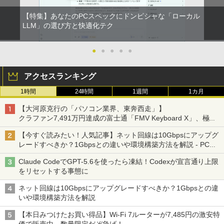
【特集】あなたのPCスペックにドンピシャな「ローカル
LLM」の選び方と快適化テク
●
●
●
●
●
アクセスランキング
1時間
24時間
1週間
1カ月
【大河原克行の「パソコン業界、東奔西走」】
クラファン7,491万円達成の富士通「FMV Keyboard X」、極限
の静音化を追求
【今すぐ読みたい！人気記事】ネット回線は10Gbpsにアップグ
レードすべきか？1Gbpsとの違いや環境構築方法を解説 - PC
Watch
Claude CodeでGPT-5.6を使ったら凍結！Codexが宣言通り上限
をリセットする事態に
ネット回線は10Gbpsにアップグレードすべきか？1Gbpsとの違
いや環境構築方法を解説
【本日みつけたお買い得品】Wi-Fi 7ルーターが7,485円の激安特
価で販売中。数量限定だぞ急げ！