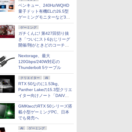
ベンキュー、240Hz/WQHD
量子ドット有機ELの26.5型
ゲーミングモニターなど3機
種
ゲーミング
ガチくんに! 第427回切り抜
き「ついにスト6おじリーグ
開催/翔がときどのコーチ就
任など」
Nextorage、最大
120Gbps/240W対応の
Thunderbolt 5ケーブル
クリエイター
AI
RTX 50なのに1.53kg、
Panther Lakeの15.3型クリエ
イター向けノート「DAIV
Z5」
GMKtecのRTX 50シリーズ搭
載小型ゲーミングPC、日本
でも発売へ
AI
ゲーミング