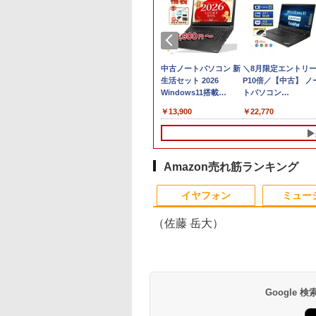
 フルHD 13.3イン
ゲーミングPC 中古美
中古ノートパソコン 新
＼8月限定エントリ
ELL Vostro 5301
品 フルHD 15.6インチ
生活セット 2026
P10倍／【中古】 ノ
13.3W/FHD(1920x1080)
ndows11 卓越性能
OMEN by HP 15-
Windows11搭載
トパソコン
世代Core i5-
dc1000TX /
Office付き 15.6型 大手
windows11 office
,789
￥63,990
￥13,900
￥22,770
5G7 8GB 爆速
Windows11/ 高性能 第
メーカー 第6〜8世代
Lenovo レノボ
e式256GB-SSD
8世代Core i7-8750H/
Core i3/i5 メモリ8GB
ThinkPad L390
ラ 無線 Office付き
16GB/ 爆速NVMe式
SSD最大1TB 高速SSD
20NSS25A00 Core i5
n11【中古ノートパ
256GB-SSD + 2TB-
搭載 初期設定済み テレ
世代 メモリー8GB 
ン 中古パソコン
HDD/ NVIDIA RTX
ワーク応援 在宅勤務 学
速SSD256GB 整備
Amazon売れ筋ランキング
PC】送料無料 あ
2070/ カメラ/ 無線/
生向け FU25-repc ノー
品 pc win11 os 中
10
10
1
1
1
2
2
2
対応 即日発送
Office付き/ Win11【中
トPC 中古パソコン
ソコン すぐ使える 
イヤフォン
ミュー
indows10も対応
古ノートパソコン 中古
ィス付きPC 送料無
 Win10）
パソコン 中古PC】税
（佐藤 岳大）
込送料無料 即日発送
026年最新改良版・
 ウォーハンマー
Acer ゲーミングモニタ
あんずまろんタロット
【訳あり品】中古パソ
【500円クーポン＋ポ
【送料無料】感動する
【マラソンセール期
Dell モニター 19イ
誤謬論入門[本/雑誌]
Google
金属製】【タッチ
,000 コンバットパト
ー 24.5インチ フルHD
世界Ver. [ あんずまろ
コン | NEC | Mate
イント最大31.5%還
地図帖 世界って面白
中ポイント5倍】中
P1917S IPSパネル
れた議論の実践ガイド
】モバイルモニタ
 2026年 8/19号
200Hz 0.5ms(GTG) 広
ん ]
MKM34B-1 |
元！】モバイルモニタ
い!となる100テーマ／
スクトップパソコン 
1280x1024 スクエア
T・エドワード・デ