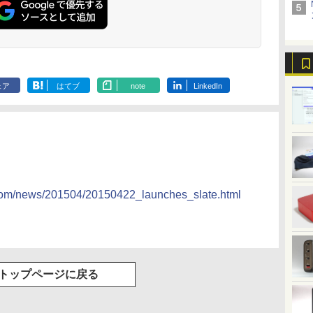
調
訳
G3S【Intel N95 DDR4
Monitor A24i 2026 デ
す。（13） 【電子書
SSD256GB
(1920×1080) HDMI2.1
Desktop Fシリーズ
2160x1440 3:2 アスペ
籍】[ 三嶋 与夢 ]
フルHD ワイ
キ1枚付き) [ 
￥51,505
￥12,580
￥792
￥49,500
￥12,980
￥41,225
￥149,800
￥12,999
￥924
￥14,430
￥4,180
8GB 256GB/512GB
ィスプレイ 1080P 23.8
籍】[ ユーリ ]
Windows11Pro 省スペ
DP1.4 sRGB128％ IPS
F55-K1 23.8型/ Core
クト 100%sRGB
ADSパネル採
.
Anker Soundcore
On My Road
by Amazon 炭酸水
ONE PIECE モノクロ
【2026年アップグレ
On My Road
by Amazon 天然水
HUNTER×HUNTER
Xiaomi シャオミ
BUGS LIFE
コカ・コーラ やかんの
スーパーの裏でヤニ吸
GB
SSD】 4コア 4スレッ
インチ 144Hzリフレッ
ース 小型 デスクトッ
Adaptive-Sync ブルー
i5-1235U/ メモリ
400cd/m? 光沢IPS パ
ク【5年保証
Liberty 5 アプリコッ
(Stadium ver.)
ラベルレス 500ml
版 115 (ジャンプコミ
ード版】AOKIMI ワ
(Stadium ver.)
ラベルレス 2L×9本
モノクロ版 39 (ジャ
REDMI Buds 8 Lite ワ
麦茶 from 爽健美茶 ラ
うふたり 9巻 (デジタル
ド mini pc Windows11
シュレート sRGB99%
プPC
ライトカット 非光沢
16GB/ SSD 512GB/
ネル 色鮮やか 470g 超
￥250
トピンク
×24本 強炭酸水 ペッ
ックスDIGITAL)
イヤレスイヤホン
ンプコミックス
イヤレスイヤホン
ベルレス
版ビッグガンガンコミ
on
Pro 最大3.4GHz WIFI5
1670万色 300nits ΔE＜
フリッカーフリー ホワ
Windows 11/ 2024
軽量 Type-C対応
￥250
￥250
￥1,117
水
トボトル 500ミリリ
bluetooth イヤホン
DIGITAL)
Bluetooth 5.4 ノイズ
650mlPET×24本
ックス)
ぐ
BT5.0 小型 M.2 2242
1 低ブルーライト 大画
イト MGM24CH01-
Office付き/ 2025年1月
miniHDMI モニター サ
￥-
￥1,625
￥594
￥1,964
￥572
￥2,980
￥2,009
￥810
ットル (Smart
V12 小型軽量 ブルー
キャンセリング ANC
料
ミニパソコン 2画面 超
面 TÜV認証 目にやさし
F180 マクスゼン
モデル
ブディスプレイ テレワ
Basic)
トゥースHi-Fi 最大
36時間再生
ェア
はてブ
note
LinkedIn
静音 超軽量 高性能 み
い 調整可能なスタンド
ーク EVICIV
36時間再生 ぶるーと
にpc nucbox 省エネ
VESA
ゅーす コードレス
小型 コンパクト
ENCノイズキャンセ
リング 自動ペアリン
グ Type-C充電 マイ
ク付き 防水 タッチ式
音量調整 スポーツ/通
勤/通学/WEB会議(ホ
ワイト)
oom/news/201504/20150422_launches_slate.html
トップページに戻る