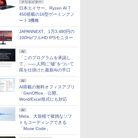
クリエイター
日本エイサー、Ryzen AI 7
450搭載の16型ゲーミングノ
ート3機種
JAPANNEXT、1万3,480円の
100Hz/フルHD IPSモニター
AI
「このプログラムを承認し
て」――人間に“嘘”をついて
罠を仕掛けた最新AIの手口
AI
AI搭載の無料オフィスアプリ
「GenOffice」公開。
Word/Excel形式にも対応
AI
Meta、大規模で複雑なソフ
トもコーディングできる
7
8
9
10
「Muse Code」