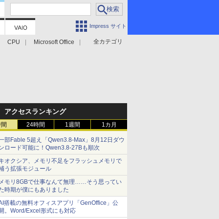
Impress サイト
全カテゴリ
CPU
Microsoft Office
アクセスランキング
時間
24時間
1週間
1カ月
一部Fable 5超え「Qwen3.8-Max」8月12日ダウ
ンロード可能に！Qwen3.8-27Bも順次
キオクシア、メモリ不足をフラッシュメモリで
補う拡張モジュール
メモリ8GBで仕事なんて無理……そう思ってい
た時期が僕にもありました
AI搭載の無料オフィスアプリ「GenOffice」公
開。Word/Excel形式にも対応