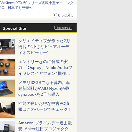
GMKtecのRTX 50シリーズ搭載小型ゲーミング
PC、日本でも発売へ
もっと見る
Special Site
クリエイティブが作った2万
円台の“小さなピュアオーデ
ィオスピーカー”
エントリーなのに脅威の実
力!「Osprey」Noble Audioワ
イヤレスイヤフォン4機種を
一気に聴く
メモリ32GBでも予算内。産
経新聞社がAMD Ryzen搭載
dynabookを2千台導入
性能の良いお得な中古PC情
報はこのページでチェック！
Amazon プライムデー過去最
安! Anker注目プロジェクタ