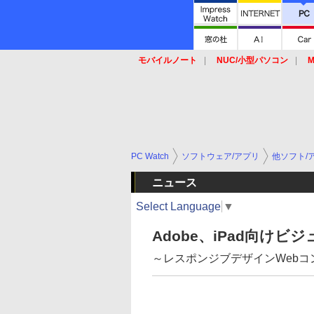
モバイルノート
NUC/小型パソコン
M
SSD
キーボード
マウス
PC Watch
ソフトウェア/アプリ
他ソフト/
ニュース
Select Language
▼
Adobe、iPad向け
～レスポンジブデザインWeb