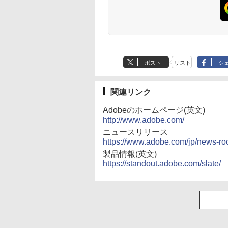
15.6インチ タッチパ
誌]
視野角 VA 非光沢
Windows11 | デスクト
ー 15.6 インチ FHD
イアン・ライト／
8世代 Core i5
HDMI USBハブ 高さ
マー/著 小西卓三/監
,580
748
￥14,680
￥4,620
￥10,000
￥8,490
￥2,420
￥12,980
￥8,800
￥3,520
 ワイヤレス接続
sRGB 99% AMD
ップ | 一年保証 | 第7世
1920×1080 1080P Fast
Infographic．ly／片山
Windows11 高速
整 中古ディスプレイ
今村真由子/訳
Anker Soundcore
BRUCE WAYNE feat.
【Amazon.co.jp限
薬屋のひとりごと 17
Anker Soundcore
BRUCE WAYNE feat
by Amazon 天然水
異世界居酒屋「の
内蔵 自立スタンド
FreeSync Premium
代 | Core i5 7500
IPS パネル 非光沢
美佳子
SSD128GB メモリ8
P40i オフホワイト
Flo Milli, ATL Jacob
定】 い・ろ・は・す
巻 (デジタル版ビッグ
P31i ブラック
Flo Milli, ATL Jacob
ラベルレス 500ml
ぶ」(22) (角川コミッ
イルモニター スタ
HDR10 ブラックブー
3.4(〜最大3.8)GHz |
1000:1 高コントラスト
Type-C DisplayPort
[Explicit]
2L PET ラベルレス
ガンガンコミックス)
[Explicit]
×24本 富士山の天然
クス・エース)
 ゲーミングモニタ
スト VRB対応 ブルー
MEM:8GB |
超軽量 600g スピーカ
Lenovo ThinkStati
￥7,990
￥5,990
×8本
水 バナジウム含有 
1080PフルHD 高画
ライト低減 HDMI 2.0
SSD:256GB | DVD-
ー内蔵 Type-C/HDMI
P330 初期設定済 す
￥250
￥1,112
￥770
￥250
￥1,380
￥832
ミネラルウォーター
デュアルモニター
DisplayPort v1.2 Acer
ROM | 無線LAN:あり |
接続 PS5/Switch/PC/ス
使える 90日保証 送
ペットボトル 静岡県
ポスト
リスト
シ
モニター ポータブ
Display Widget Nitro
Win11Pro64bit
マホ対応
無料
産 500ミリリットル
ニター 選べる9パ
3年保証(パネルは1年)
(Smart Basic)
ン
KG251QX3bmiipx
関連リンク
Adobeのホームページ(英文)
http://www.adobe.com/
ニュースリリース
https://www.adobe.com/jp/news-r
製品情報(英文)
https://standout.adobe.com/slate/