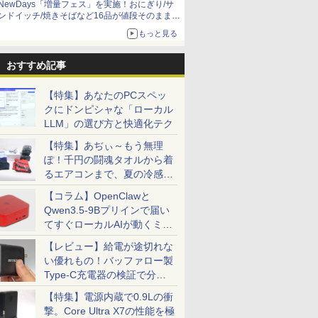
ド液晶
富田恭透 ]
NewDays「増量フェス」を実施！おにぎり/サ
イ パソコン 液晶 シン
anan編集部 ]
[23.8型 /フル
す〜 6巻 【電子書
ー 15.6インチ タッチパ
[雑誌]
視野角 VA
￥13,950
￥880
￥14,430
￥792
￥14,580
￥2,748
￥14,680
￥4,620
ンドイッチ/焼きそばなど16品が値段そのままで
用 ブラッ
プル コンパクト デザイ
HD(1920×1080) /ワイ
籍】[ ワイエム系 ]
ネル ワイヤレス接続
sRGB 99
ボリュームアップ
】
ン ビジネスシーン最適
ド /75Hz]
電池内蔵 自立スタンド
FreeSync
もっと見る
オフィス 店舗 テレワー
モバイルモニター スタ
HDR10 
ク リフレッシュレート
ンド ゲーミングモニタ
スト VRB
おすすめ記事
100Hz 目の疲れ軽減 簡
ー 1080PフルHD 高画
ライト低減 H
単組立 高コントラスト
質 デュアルモニター
DisplayPor
アクセサリースロット
サブモニター ポータブ
Display Wi
【特集】あなたのPCスペッ
ルモニター 選べる9パ
3年保証(パ
クにドンピシャな「ローカル
ータン
KG251QX3
LLM」の選び方と快適化テク
【特集】あぢぃ～もう無理
ぽ！千円の闘魂タオルから着
るエアコンまで、夏の冷感グ
ッズ一挙紹介
【コラム】OpenClawと
Qwen3.5-9Bプリインで届い
てすぐローカルAIが動くミニ
PC「SER9 Pro」
【レビュー】給電が途切れな
い優れもの！バッファロー製
Type-C充電器の検証で分か
ったこと
【特集】電源内蔵で0.9Lの衝
撃。Core Ultra X7の性能を極