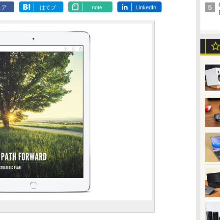
ェア
はてブ
note
LinkedIn