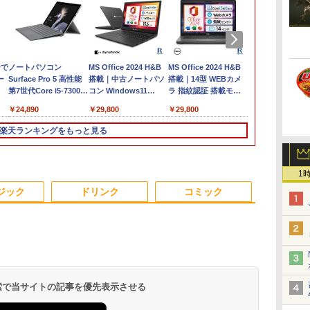
ーで
ノートパソコン
MS Office 2024 H&B
MS Office 2024 H&B
福袋機種店長
ー
Surface Pro 5 高性能
搭載｜中古ノートパソ
搭載｜14型 WEBカメ
【CPU 第12世
第7世代Core i5-7300U
コン Windows11
ラ 指紋認証 搭載モデ
世代 第10世代
付き
WEBカメラ内蔵
Office付｜Dynabook
ル｜中古 ノートパソコ
Core i5 選べ
￥24,890
￥29,800
￥29,800
￥25,990
Windows 11 Pro MS
B55M Core i5 第8世代
ン Windows11 Office
【13.3インチ 
0ffice 2024選択可 12.3
8265U メモリ 8GB
付き｜Dell Latitude
チ 選べる 】
楽天ランキングをもっと見る
 8
型 2K液晶(2560x1440)
SSD 256GB 15.6型
5400｜Core i5 第8世代
ー16GB 8G
高
Wi-Fi Mini-DP
WEBカメラ テンキー
以降 1.60GHz 4コア 8
【SSD 512GB
済み
Bluetooth
HDMI 無線 Wi-Fi 整備
スレッド メモリ 8GB
選べる】
古パ
SurfaceConnect
済み 新品無線マウス
SSD 256GB｜中古パソ
【Windows11
1
3
3
3
4
4
4
5
5
5
6
6
オフ
USB3.0
セキュリティソフト 無
コン 中古ノートパソコ
Win10 選べ
ジック
ドリンク
コミック
料
料プレゼント
ン 中古PC
古パソコン中
Webカメラ付
Wi-Fi付き Of
間
ンチ
 優
【エントリーでポイン
【楽天1位!1,600円OFF
Aランクパーティを離
【中古】HP Pro Mini
MAXZEN ゲーミングモ
★8月中旬発送予定
【展示品・代引不可】
【2K 光沢パネル 超軽
乙女ゲー世界はモブに
アイ・オー・
【楽天ブック
 検索で当サイトの記事を優先表示させる
古デ
 /
ト100％還元のチャン
クーポン 8/4 20:00-
脱した俺は、元教え子
400 G9 Core i5-
ニター 23.8インチ
★ 宇宙兄弟 全巻セ
富士通 FUJITSU デス
量470g】モバイルモニ
厳しい世界です【共和
器 LCD-A241
典】白波瀬海
第
イ
ス】GMKtec ミニpc
8/11 01:59】Xiaomi
たちと迷宮深部を目指
12500T メモリ16GB
180Hz FHD
ット（全46巻）
クトップPC FMV
ター 14インチ 2K
国編】 02 【電子書
用LCDモニター
（仮）(サイ