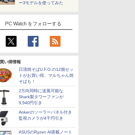
ー3モデルを使ってみた
PC Watch をフォローする
買い得情報
日清焼そばU.F.O.の12個セッ
トがお買い得。マルちゃん焼
そばも！
2方向同時に送風可能な
Shark製タワーファンが
9,940円引き
Ankerのソーラーパネル付き
監視カメラが4千円引き
ASUSのRyzen AI搭載ノート