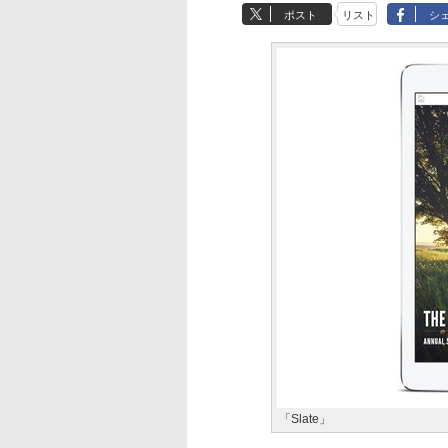
ポスト
リスト
シ
「Slate」