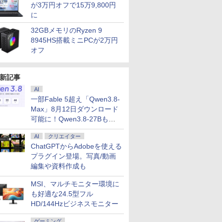
が3万円オフで15万9,800円
に
32GBメモリのRyzen 9
8945HS搭載ミニPCが2万円
オフ
新記事
AI
一部Fable 5超え「Qwen3.8-
Max」8月12日ダウンロード
可能に！Qwen3.8-27Bも順
次
AI
クリエイター
ChatGPTからAdobeを使える
プラグイン登場。写真/動画
編集や資料作成も
MSI、マルチモニター環境に
も好適な24.5型フル
HD/144Hzビジネスモニター
ゲーミング