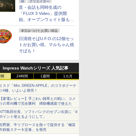
AI
クリエイター
音・会話も同時生成の
「FLUX 3 Video」提供開
始。オープンウェイト版も計
画
お任せ
【在庫処分特価】【メ
DELL Latitude 7320
良品 フルHD 13.3イン
ゲーミング
本日みつけたお買い得品
代 第11
モリ
Core i5 1145G7
チ DELL Vostro 5301
品 フルHD 
日清焼そばU.F.O.の12個セッ
 第8世代
16GB/SSD256GB】
2.6GHz/16GB/256GB(SSD)/13.3W/FHD(1920x1080)
Windows11 卓越性能
OMEN by 
トがお買い得。マルちゃん焼
る】
Dynabook dynabook
タッチパネル/Win11 外
第11世代Core i5-
dc1000TX 
￥33,000
￥34,300
￥41,789
￥63,990
15.6イン
B65/DN 第8世代 Core
そばも！
装べたつきあり【中
1135G7 8GB 爆速
Windows
【メモリ
i5 メモリ16GB SSD
古】【20260120】
NVMe式256GB-SSD
8世代Core 
B 選べる】
256GB 15.6インチ
カメラ 無線 Office付き
16GB/ 爆
 256GB
15.6型 DVDスーパーマ
Win11【中古ノートパ
256GB-SS
Impress Watchシリーズ 人気記事
ルチ Windows11 Wi-
ソコン 中古パソコン
HDD/ NVI
 &
時間
Fi Bluetooth テンキー
24時間
1週間
1カ月
中古PC】送料無料 あ
2070/ カメ
7
7
8
8
9
9
10
10
る】 【中
付き HDMI WPS
す楽対応 即日発送
Office付き
ミスド「Mrs. GREEN APPLE」のコラボドーナ
古PC】
Office付き オフィス
（Windows10も対応
古ノートパ
ツ4種、いよいよ発売！
き 無線
ノートパソコン 中古パ
可能 Win10）
パソコン 
fice付き
ソコン 安心90日保証
込送料無料
【家電レビュー】手ごわい雑草との戦い、コメ
【中古】
リの草刈機で完全勝利 掃除機感覚で使えた
NTT島田社長、ソフトバンクのセブン出資に「d
ポイント使えるようにして」
データ機
ス限定特
MSI エムエスアイ MSI
anan(アンアン) 2026年
I-O DATA｜アイオーデ
魔王城の料理番 〜コワ
【2026年最新改良版・
週刊 ウォーハンマー
Acer ゲ
あんずまろ
吉野家、牛リブロースを熱々で提供する「極旨
DBX PC
来写真集
モニター PRO MP2412
8月19日号 No.2507[愛
ータ PCモニター ブラ
モテ魔族ばかりだけ
高級金属製】【タッチ
40,000 コンバットパト
ー 24.5イ
世界Ver. 
牛鉄板ステーキ定食」を発売
 23.8型
ン入りチェ
23.8インチ ディスプレ
とSEX] 【電子書籍】[
ック LCD-A241DBX
ど、ホワイトな職場で
選択】モバイルモニタ
ロール 2026年 8/19号
200Hz 0.
ん ]