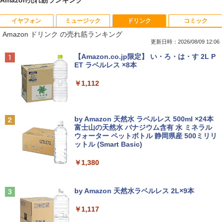
Amazon売れ筋ランキング
イヤフォン
ミュージック
ドリンク
コミック
8月5日限定10倍＆抽選10000P！｜2021
R309-Apple Mac mini A1347 1点 MacO
【中古良品】【安心保証】Princeton 21.
YOGAポーズの教科書 [ 綿本彰 ]
1
1
1
1
Amazon ドリンク の売れ筋ランキング
年モデル！高性能ノートパソコン Windo
S Catalina 10.15.7/CPU Core i5-4260U/
5型ワイドカラー液晶ディスプレイ PTF
ws11 富士通 LIFEBOOK A5511 第11世
メモリ 4GB/SATA 500GB intel HD Grap
WDE-22W / PTFBDE-22W ブラック/ ホ
更新日時：2026/08/09 12:06
￥2,090
代Celeron 6305U最大メモリ32GB 秒速
hics 5000 1536MB グラフィックス搭載
ワイト色 スピーカー搭載 プリンストン
Anker Soundcore P40i オフホワイト
BRUCE WAYNE feat. Flo Milli, ATL Jacob
【Amazon.co.jp限定】 い・ろ・は・す 2L P
起動新品SSD2TB テンキー内蔵 15.6型大
★送料無料【中古動作品】
[Explicit]
ET ラベルレス ×8本
画面 ノートパソコン中古 オフィス付き
￥4,050
￥7,990
Microsoftoffice2024可 送料無料 WIFI
￥6,480
￥250
￥1,112
￥15,120
ザ・ファブル 全巻セット(1-22巻セット)
2
（ヤンマガKCスペシャル） [ 南勝久 ]
アースドリームス 厳選おまかせモニター
2
中古パソコン | NEC | Mate MRL36L-5 |
21.5型〜27型ワイド 【HDMI対応 / FULL
2
Anker Soundcore P31i ブラック
BRUCE WAYNE feat. Flo Milli, ATL Jacob
by Amazon 天然水 ラベルレス 500ml ×24本
Windows11 | デスクトップ | 一年保証 |
HD解像度】 大手メーカー液晶 (Dell/HP/
￥19,118
[Explicit]
富士山の天然水 バナジウム含有 水 ミネラル
新古品ノートパソコン Intel Celeron Wi
第9世代 | Core i3 9100 3.6(〜最大4.2)G
NEC等) テレワーク デュアルモニター S
2
ウォーター ペットボトル 静岡県産 500ミリリ
￥5,990
ndows11 Pro Office 2024付き メモリ16
Hz | MEM:8GB | SSD:256GB(新品) | DV
witch PS4 PS5対応 【整備済み中古品】
ットル (Smart Basic)
￥250
GB SSD512GB 12型/14型選択可 Blueto
Dマルチ | Win11Pro64bit
oth 無線LAN USB3.0 軽量 モバイル ビ
￥6,470
￥1,380
ジネス 在宅勤務 学生向け
￥15,000
現代ギリシア語辞典第3版 [ 川原拓雄 ]
3
Anker Soundcore Liberty 5 ミッドナイトブ
見知らぬ糸
￥21,980
￥19,800
ラック
by Amazon 天然水ラベルレス 2L×9本
【選べる2色 コスパ抜群】モバイルモニ
3
￥250
【エントリーでポイント100％還元のチ
ター 15.6インチ フルHD 100%sRGB 非
3
￥14,990
￥1,117
ャンス】GMKtec G5S ミニpc 【Intel N
光沢IPS パネル Type-C対応 miniHDMI V
【1500円OFFクーポン】【DVDドライブ
5095 DDR5 8GB 128GB SSD】mini pc
ESA対応 650g/889g 2色から選択可能 モ
3