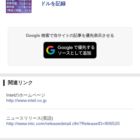
モリ 12GB SSD 128GB 256GB 512GB 1
GB/SSD:256GB)【デスクトップパソコ
￥12,980
ドルを記録
TB Webカメラ WiFi Bluetooth 選べる
ン】【送料無料】
カラー 14型 薄型 軽量
￥139,500
￥29,800
異世界居酒屋「のぶ」(22) (角川コミックス・
エース)
Google 検索で当サイトの記事を優先表示させる
￥832
ONE PIECE モノクロ版 115 (ジャンプコミッ
クスDIGITAL)
￥594
関連リンク
Intelのホームページ
http://www.intel.co.jp
HUNTER×HUNTER モノクロ版 39 (ジャンプ
コミックスDIGITAL)
￥572
ニュースリリース(英語)
http://www.intc.com/releasedetail.cfm?ReleaseID=906520