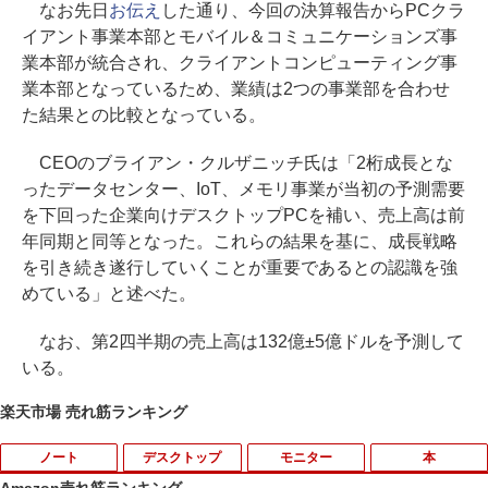
なお先日
お伝え
した通り、今回の決算報告からPCクラ
イアント事業本部とモバイル＆コミュニケーションズ事
業本部が統合され、クライアントコンピューティング事
業本部となっているため、業績は2つの事業部を合わせ
た結果との比較となっている。
CEOのブライアン・クルザニッチ氏は「2桁成長とな
ったデータセンター、IoT、メモリ事業が当初の予測需要
を下回った企業向けデスクトップPCを補い、売上高は前
年同期と同等となった。これらの結果を基に、成長戦略
を引き続き遂行していくことが重要であるとの認識を強
めている」と述べた。
なお、第2四半期の売上高は132億±5億ドルを予測して
いる。
楽天市場 売れ筋ランキング
ノート
デスクトップ
モニター
本