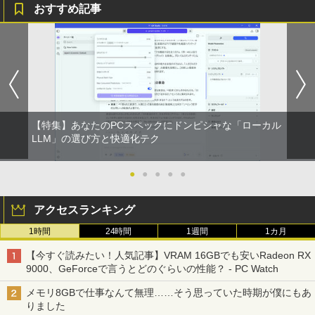
おすすめ記事
【特集】あなたのPCスペックにドンピシャな「ローカル
LLM」の選び方と快適化テク
●
●
●
●
●
アクセスランキング
1時間
24時間
1週間
1カ月
【今すぐ読みたい！人気記事】VRAM 16GBでも安いRadeon RX
9000、GeForceで言うとどのぐらいの性能？ - PC Watch
メモリ8GBで仕事なんて無理……そう思っていた時期が僕にもあ
りました