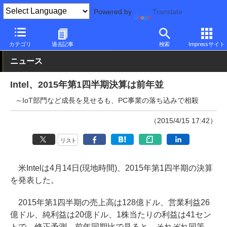
Powered by
Translate
PC Watch
市場
動向
Intel
カテゴリ
過去記事
検索
Impressサイト
ニュース
Intel、2015年第1四半期決算は前年並
～IoT部門など成長を見せるも、PC事業の落ち込みで相殺
（2015/4/15 17:42）
リスト
米Intelは4月14日(現地時間)、2015年第1四半期の決算
を発表した。
2015年第1四半期の売上高は128億ドル、営業利益26
億ドル、純利益は20億ドル、1株当たりの利益は41セン
トで、修正予測、前年同期比で見ると、それぞれ同等、