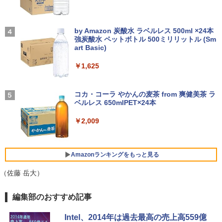
&テンキー】ノートパソコン 中古パソコ
Windows11 Pro 超軽量 4コア/4スレッド
ニター サブディスプレイ テレワーク 在
ン 15.6インチ SSD256GB メモリ8GB C
2.9GHz ミニパソコン M.2 2242 SATA WI
宅勤務 UPERFECT
実写映画『ブルーロック』公式PHOTO
4
ore i3-8130U 第8世代 Microsoft Office
FI6 Bluetooth5.2 4K 2画面出力 デスク
【2026年アップグレード版】AOKIMI ワイヤ
On My Road (Stadium ver.)
BOOK （講談社 MOOK） [ 講談社 ]
付き Windows11 東芝 dynabook B65
トップPC NucBox みにpc 省エネ オフィ
レスイヤホン bluetooth イヤホン V12 小型
by Amazon 炭酸水 ラベルレス 500ml ×24本
￥8,999
ノートパソコン 中古 PC パソコン 中古ノ
ス
軽量 ブルートゥースHi-Fi 最大36時間再生 ぶ
強炭酸水 ペットボトル 500ミリリットル (Sm
￥250
￥2,200
ートPC 最大SSD1TB 最大メモリ16GB
るーとゅーす コードレス ENCノイズキャン
art Basic)
セリング 自動ペアリング Type-C充電 マイク
￥46,248
付き 防水 タッチ式音量調整 スポーツ/通勤/通
￥21,800
￥1,625
Yoothi 互換品 液晶 14.0インチ NEC LAV
4
学/WEB会議(ホワイト)
IE N14 Slim N1455/HA N1455/HAL PC-
細胞の分子生物学 [ 中村 桂子 ]
N1455HAL 対応 FullHD 1920x1080 IPS
On My Road (Stadium ver.)
5
￥1,964
Office2024付き デスクトップPC デスク
LED LCD 液晶ディスプレイ 修理交換用
コカ・コーラ やかんの麦茶 from 爽健美茶 ラ
4
【★最大100%ポイント】【新生活応援・
トップ パソコン ビジネス 第14世代 core
液晶パネル
￥22,000
ベルレス 650mlPET×24本
4
￥250
2026】【Office 2019 H&B】【カメラ×F
i7 第12世代 corei3 corei5 Windows11
HD】富士通 LIFEBOOK U939/第8世代 C
SSD 128GB～2TB メモリ8GB～32GB 2
Xiaomi シャオミ REDMI Buds 8 Lite ワイヤ
￥9,800
￥2,009
ore i5/メモリ:8GB/M.2 SSD:256GB/512
年保証 安い 激安 オフィス業務 事務作業
レスイヤホン Bluetooth 5.4 ノイズキャンセ
GB/1TB/Wi-fi/Bluetooth/13.3型/HDMI/U
デスクワーク 動画視聴 おしゃれ 本体の
リング ANC 36時間再生
SB-C/USB3.1/パソコン 中古PC 中古ノー
み
トパソコン Windows11
￥3,480
【期間限定10%OFFクーポン 8/12 10時
Amazonランキングをもっと見る
5
￥45,700
まで】 ゲーミングモニター 24.5インチ F
￥25,800
HD 240Hz 1ms Fast IPSパネル HDMI2.0
（佐藤 岳大）
×1 DP1.4×1 Adaptive Sync対応 フリッ
カーフリー ブルーライトカット モニター
薬屋のひとりごと 17巻 (デジタル版ビッグガ
編集部のおすすめ記事
★レノボ / Lenovo ThinkCentre M70q
ディスプレイ MAXZEN MGM25IC04-F2
5
ンガンコミックス)
ノートパソコン 新品 14インチ Office搭
Tiny Gen 5 12TES7DK00 (Windows 11
40
5
載 Windows11 Pro 日本語キーボード メ
Pro/インテル Core i5 14500T/メモリ:16
Intel、2014年は過去最高の売上高559億
￥770