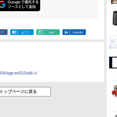
ェア
はてブ
note
LinkedIn
504/sgp-ex010ubk-c/
トップページに戻る