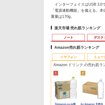
インターフェイスはUSB 3.
「電源連動機能」を備える。本体サイズ
重量は170g。
楽天市場 売れ筋ランキング
ノート
デスク
Amazon売れ筋ランキング
3
10
10
10
1
1
1
1
2
2
2
2
イヤフォン
ミュー
Amazon ドリンク の売れ筋
C
久保証・当日発
ール期間中 P20
E (ダイム) 2026年
【新品】快適性能 デスクトップパソコ
【大特価】中古 DELL
《5000円OFFクーポン
町人Aは悪役令嬢をど
【期間限定破格金
【★新品20％OFFクーポン】
【期間限定10%OFFク
[8月下旬より発送予定]
【マラソンP5倍/10
【期間限定10%OFF
【楽天ブックス限定
＼1
全国送料無料】
WINTEN モバイル
月号 [雑誌] 【特集:
ン パソコン 新品SSD Windows11
Latitude 5330 P138G
★17日9:59迄》モバイ
うしても救いたい〜ど
額！】新生活 新古品
MINISFORUM M1 liteミニPC、インテ
ーポン 8/12 10時まで】
[新品]ちいかわ なんか
フクーポン】中古ノ
ーポン 8/12 10時ま
典】原かれん 1st 写
福袋 
cial ノートPC用 メ
ター 15.6インチ テ
大捜査線】
Office付き インテル 第14世代 第13世
Core i5 1235U 第12世
ルモニター 15.6インチ
ぶと空と氷の姫君〜
Win11搭載 パソコンノ
ル Core Ultra 5 125U、16GB+512GB/
モニター 21.5型 液晶デ
小さくてかわいいやつ
トパソコン
ゲーミングモニター
集 どストライク(生
570
PC4-
ーク/デュアルモニ
代 Core i5-6400 I5-12400F i7 I5 3470
代CPU メモリ8GB
スタンドカバー付 薄型
10【電子書店共通特典
ートパソコンoffice付
ベアボーンキットPC、DDR5
ィスプレイ ベゼル ディ
(8) なんか人魚の島のひ
Windows11 Pro Off
24.5インチ FHD 240
真1枚) [ 原 かれん ]
Win
,659
,800
300
￥33,800
￥29,800
￥24,800
￥726
￥9,980
￥132,999
￥9,480
￥4,400
￥11,800
￥12,980
￥4,400
￥149
 高
00(DDR4-3200)
/サブモニターに最
SSD 256GB~1TB メモリ 選択可 8GB
SSD256GB 13インチ
モバイルディスプレイ
イラスト付】 【電子書
き 初心者向けノート
SODIMM×2メモリ、PCIe4.0 SSD 、
スプレイ 液晶モニター
みつのふせん&ノート
付き Panasonic Let'
1ms Fast IPSパネル
Offi
Anker Soundcore
BRUCE WAYNE feat.
【Amazon.co.jp限
Anker Soundcore
BRUCE WAYNE feat
by Amazon 天然水