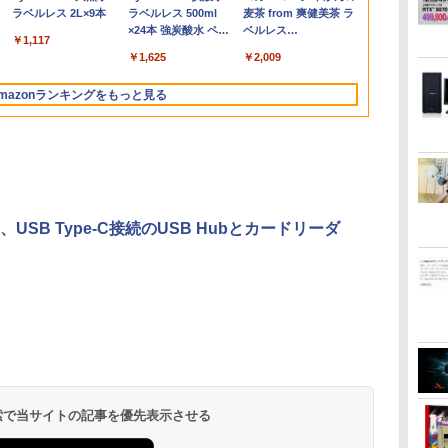
代
配信 動画編集 VTuber対応 eスポ
Bluetooth Wifi カメラ
液晶ディスプレイ
可 SSD128GB/1TB選
ンチ 1920*1080 FHD
16GB 32GB デスクトップPC 安い 本
訳あり 第6世代Core i3
ゲーミングモニター
4GB/8GB/16G
2.5G/Wi-Fi 6
Liberty 5 ミッドナイ
(Stadium ver.)
ラベルレス 2L×9本
ード版】AOKIMI ワ
(Stadium ver.)
ラベルレス 500ml
REDMI Buds 8 Lite ワ
麦茶 from 爽健美茶 ラ
高
 フ
 初心者 ゲーミングパソコン デス
Windows11 WPS-
VP229HFZ 22型
択可 15.6型 テンキー
パソコン モニター デ
体のみ 高スペック 薄型 激安 省スペー
SSD128GB
1ms応答 pcモニター
型/USB 3.0/
2.1/DP 1.
￥250
トブラック
イヤレスイヤホン
×24本 強炭酸水 ペッ
イヤレスイヤホン
ベルレス
イン
ー
ップパソコン【当日出荷】
Office 訳アリ品
1920×1080 応答速度
ビジネス 在宅勤務 学
ィスプレイ 非光沢 VA
ス 大容量 高性能
Windows11＋
パソコン モニター 非
ードスロット/W
パソコン
￥250
￥1,117
￥250
水
bluetooth イヤホン
トボトル 500ミリリ
Bluetooth 5.4 ノイズ
650mlPET×24本
カメ
ー
1ms リフレッシュレー
生向け 初期設定不要
4000:1 角度調整 VESA
Office2019 180日保証
光沢 スピーカー内蔵
Fi/Office/
￥14,990
￥1,964
￥1,625
￥3,480
￥2,009
V12 小型軽量 ブルー
ットル (Smart
キャンセリング ANC
設
EN
ト100Hz IPSパネル 液
店長おまかせ中古厳選
Freesync
送料無料 Office付き
HDR/Freesync/VESA
古 パソコン/中
トゥースHi-Fi 最大
Basic)
36時間再生
日
晶モニター 5年保証付
ノートPC ノート パソ
ps4/ps5/xbox スピー
cocopar HG-238
ートパソコ
mazonランキングをもっと見る
36時間再生 ぶるーと
き 動画閲覧 仕事 在宅
コン 中古PC 在宅ワー
カー内蔵 kksmart
ン/Windows1
ゅーす コードレス
楽天ランキング4冠
ク オフィス 中古
ENCノイズキャンセ
リング 自動ペアリン
グ Type-C充電 マイ
ク付き 防水 タッチ式
音量調整 スポーツ/通
勤/通学/WEB会議(ホ
USB Type-C接続のUSB Hubとカードリーダ
ワイト)
ONE PIECE モノクロ
HUNTER×HUNTER
スーパーの裏でヤニ吸
版 115 (ジャンプコミ
モノクロ版 39 (ジャ
うふたり 9巻 (デジタル
ックスDIGITAL)
ンプコミックス
版ビッグガンガンコミ
DIGITAL)
ックス)
￥594
￥572
￥810
 検索で当サイトの記事を優先表示させる