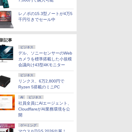
7,000円で購入可能
レノボの15.3型ノートが4万5
千円引きでセール中
新記事
ビジネス
デル、ソニーセンサーのWeb
カメラを標準搭載した小規模
会議向け43型4Kモニター
7
7
7
2
8
8
8
9
9
9
3
10
10
10
ビジネス
リンクス、6万2,800円で
Ryzen 5搭載のミニPC
AI
ビジネス
社員全員にAIエージェント、
%ポイン
OFFクーポン】
データ機
ス限定特
【縦画面対応/スピーカ
魔女と傭兵（9） 【電
MS限定クーポンあり!
CloudflareがAI業務環境を公
＼11日まで限定価格／ゲーミングPC
MSI 液晶ディスプレ
【3周年記念BOXセッ
7インチ タブレット 中
【永久保証・当日発
【セール期間中 P20
DIME (ダイム) 2026年
【新品】快適性能 デスク
【大特価】中
《5000円
町人Aは悪
応援・
M M1 liteミニPC、インテ
晶ディスプ
2nd写真
ー内蔵】 Dell Pro 24
子書籍】[ 宮木真人 ]
高性能 第10世代
福袋 セット 新品 RTX5060 Ryzen7
イ ［23.8型 / フル
ト】1年をおいしくすこ
古美品 Panasonic
送 全国送料無料】
倍】WINTEN モバイル
11月号 [雑誌] 【特集:
ン パソコン 新品SSD Wind
Latitude 
★17日9:
うしても救
開
e 2019
a 5 125U、16GB+512GB/
CD-
RO（ココ
液晶モニター
Celeron CPUにアップ
5700X メモリ16GB SSD500GB
HD(1920×1080) / ワイ
やかに過ごす養生手帳
TOUGHPAD FZ-M1 タ
Crucial ノートPC用 メ
モニター 15.6インチ テ
踊る大捜査線】
Office付き インテル 第14
Core i5 1
ルモニター 
ぶと空と
￥792
rsaPro/
トPC、DDR5
ストカード
E2425HSM 23.8型 フル
グレード中! 中古ノー
Windows11 デスクトップPC WPS
ド / 144Hz］ PRO
2027 （インプレス手帳
フパッド FZM1シリー
モリ PC4-
レワーク/デュアルモニ
代 Core i5-6400 I5-12400F 
代CPU メ
スタンドカ
10【電子
ゲーミング
￥16,398
￥19,800
￥149,800
￥16,648
￥6,380
￥22,990
￥24,659
￥18,800
￥1,300
￥33,800
￥29,800
￥24,800
￥726
i5/メモリ:
モリ、PCIe4.0 SSD 、
 ]
HD IPS リフレッシュレ
トパソコン
Office付き 1年保証 NVMe M.2 SSD 高
MP243W E14
2027） [ 久保奈穂実 ]
ズ Windows11 [ Core
25600(DDR4-3200)
ター/サブモニターに最
SSD 256GB~1TB メモリ
SSD256G
モバイルデ
イラスト付
マウスがTGS 2026出展！