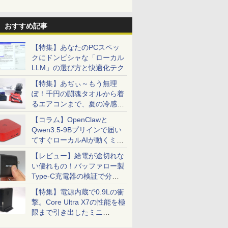
おすすめ記事
【特集】あなたのPCスペッ
クにドンピシャな「ローカル
LLM」の選び方と快適化テク
【特集】あぢぃ～もう無理
ぽ！千円の闘魂タオルから着
るエアコンまで、夏の冷感グ
ッズ一挙紹介
【コラム】OpenClawと
Qwen3.5-9Bプリインで届い
てすぐローカルAIが動くミニ
PC「SER9 Pro」
【レビュー】給電が途切れな
い優れもの！バッファロー製
Type-C充電器の検証で分か
ったこと
【特集】電源内蔵で0.9Lの衝
撃。Core Ultra X7の性能を極
限まで引き出したミニ
PC「GPD BOX」