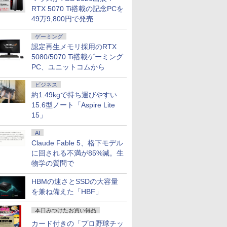
B/SSD:128GB/256GB/512GB/1TB/15.6
/Bluetooth 5.2、HDMI
ート 100Hz VESA 対応
Windows11 SSD換装
性能 配信 動画編集 VTuber対応 eスポ
i5-7Y57 / CoreM-6Y57
16GB(8GBx2枚)
適！ゲーミング 1080P
16GB 32GB デスクトップ
フルHD
フルハイビ
籍】[ 目黒
RTX 5070 Ti搭載の記念PCを
DVD/SDカ
4/USB4、3画面出力対応 ミニ
スピーカー HDMI
対応 中古パソコン ノ
ーツ 初心者 ゲーミングパソコン デス
選択可] [8GB / 4GB]
SODIMM
FHD IPSパネル 軽量 薄
体のみ 高スペック 薄型 激
Windows1
グレア液晶
49万9,800円で発売
i-
DisplayPort VGA モニ
ート Windows11 おま
クトップパソコン【当日出荷】
[爆速256GB-SSD /
型 非光沢 カバー付 ミ
ス 大容量 高性能
証 レビュ
単接続 ス
無線マウス/中
ター 液晶 液晶モニター
かせパソコン 無線LAN
128GB-SSD] カメラ
ニPC Switch iPhone
Office 
液晶モニタ
ゲーミング
古PC ノ
液晶ディスプレイ デル
DVDドライブ Office付
無線 リカバリ Office
Type-C/HDMI接続 [1年
ン ノート
ルモニター 
23.8インチ パソコンモ
き ノートパソコン 中
認定再生メモリ採用のRTX
付きWin11【中古ノー
保証] WT-156H2-BS
ル 中古パ
リスオーヤマ
1
ニター ピボット 新品
古 パソコン ノートPC
トパソコン 中古パソコ
5523
ノートパソコ
EF164S-B 
5080/5070 Ti搭載ゲーミング
ン 中古PC】税込送料
ートPC
PC、ユニットコムから
無料
ビジネス
約1.49kgで持ち運びやすい
15.6型ノート「Aspire Lite
15」
AI
Claude Fable 5、格下モデル
に回される不満が85%減。生
物学の質問で
HBMの速さとSSDの大容量
を兼ね備えた「HBF」
本日みつけたお買い得品
カード付きの「プロ野球チッ