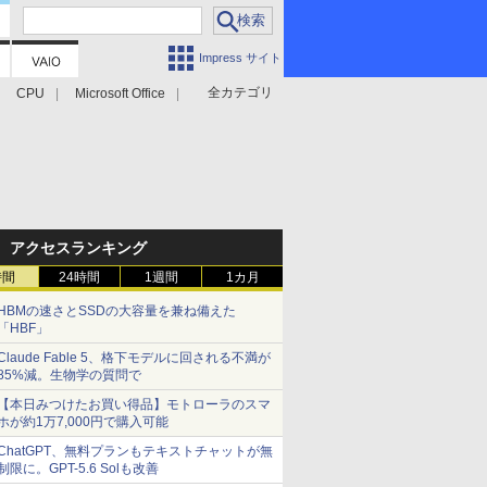
Impress サイト
全カテゴリ
CPU
Microsoft Office
アクセスランキング
時間
24時間
1週間
1カ月
HBMの速さとSSDの大容量を兼ね備えた
「HBF」
Claude Fable 5、格下モデルに回される不満が
85%減。生物学の質問で
【本日みつけたお買い得品】モトローラのスマ
ホが約1万7,000円で購入可能
ChatGPT、無料プランもテキストチャットが無
制限に。GPT-5.6 Solも改善