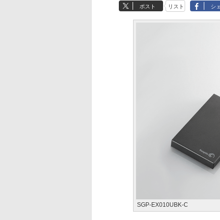
ポスト
リスト
シ
SGP-EX010UBK-C