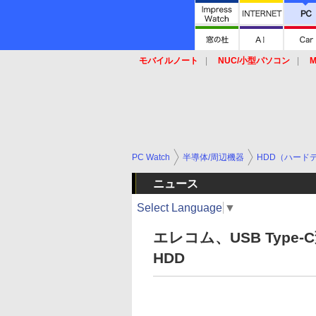
モバイルノート
NUC/小型パソコン
M
SSD
キーボード
マウス
PC Watch
半導体/周辺機器
HDD（ハード
ニュース
Select Language
▼
エレコム、USB Typ
HDD