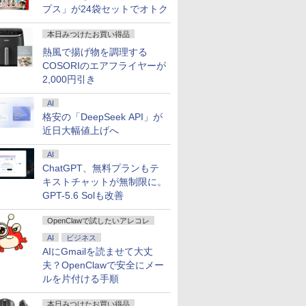
プス」が24袋セットでオトク
本日みつけたお買い得品
熱風で揚げ物を調理する
COSORIのエアフライヤーが
2,000円引き
AI
格安の「DeepSeek API」が
近日大幅値上げへ
AI
ChatGPT、無料プランもテ
キストチャットが無制限に。
GPT-5.6 Solも改善
OpenClawで試したいアレコレ
AI
ビジネス
AIにGmailを読ませて大丈
夫？OpenClawで安全にメー
ルを片付ける手順
本日みつけたお買い得品