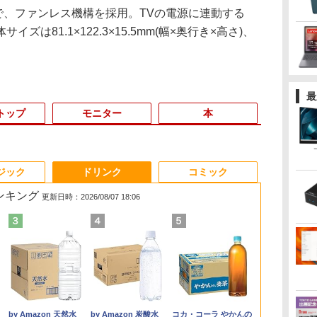
0で、ファンレス機構を採用。TVの電源に連動する
は81.1×122.3×15.5mm(幅×奥行き×高さ)、
最
トップ
モニター
本
3
3
3
4
4
4
3
5
5
5
6
1
6
6
ジック
ドリンク
コミック
ランキング
更新日時：2026/08/07 18:06
%オ
ク
特
1日まで限定価格／ゲーミングPC
中古ノートパソコン フ
＼メーカー5年保証／
大人のおしゃれ手帖9月
中古ノートパソコン イ
【初心者向けコスパ最
アンダーニンジャ
【新品】快適性能 デスクトップパソコ
【中古・軽量SSD搭
【楽天1位常連・超800
高校野球神奈川グラフ
【★最大100
【★新品20％
アイ・オー・
【楽天ブック
ー
で】
真
セット 新品 RTX5060 Ryzen7
ルHD モバイル 超軽量
【最短即日発送】【新
号増刊 2026年 9月号
ンテル Celeron Core
強】黒/白 モニター
（18） 【電子書籍】[
ン パソコン 新品SSD Windows11
載】新生活応援 新春
冠獲得】黒/白 モニタ
（2026） 第108回全国
ト】【新生活
MINISFORU
器 ワイド液
典】梅山恋和 
写
0X メモリ16GB SSD500GB
11.6 型 SONY VAIO
品】モニター 21.5イン
[雑誌]
i5 Windows11 Pro
21.5 / 23.8 / 27型 pcモ
花沢健吾 ]
Office付き インテル 第14世代 第13世
ノートパソコン 中古
ー 21.5 / 23.8 / 24.5 /
高校野球選手権神奈川
2026】【Offic
ル Core Ultr
レイ 23.8型/L
集『COCOI
ice
Hz
dows11 デスクトップPC WPS
VJP111 Core i5-4210U
チモニター ディスプレ
Office 2024付き メモ
ニター 100Hz ゲーミン
代 Core i5-6400 I5-12400F i7 I5 3470
パソコン NEC
27型 240Hz/200Hz
大会 [ 神奈川新聞社 ]
H&B】NEC Ve
ベアボーンキッ
A241DB
イロ）』(ポ
,800
￥12,800
￥12,800
￥1,740
￥11,980
￥11,999
￥792
￥33,800
￥13,800
￥11,999
￥2,200
￥9,999
￥132,999
￥12,370
￥3,599
s
ce付き 1年保証 NVMe M.2 SSD 高
SSD128GB メモリ4GB
イ PCモニター ASUS
リ4GB/8GB/16GB選択
グモニター HDMI 24イ
SSD 256GB~1TB メモリ 選択可 8GB
VersaPro VB-1 12.5型
/180Hz/165Hz/100Hz
第4世代 Core 
SODIMM×2メ
1枚) [ 梅山恋和
.
Anker Soundcore
On My Road
by Amazon 天然水
【2026年アップグレ
On My Road
by Amazon 炭酸水
Xiaomi シャオミ
BUGS LIFE
コカ・コーラ やかんの