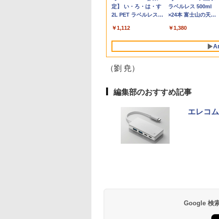
スポ
B(8GBx2枚)
ゲーミング 1080P
16GB 32GB デスクトップPC 安い 本
フルHD
フルハイビジョン ノン
籍】[ 目黒三吉 ]
PC 初期設定済 15.6型
2.5G/Wi-Fi 6/Bluetooth 5.2、HDMI
PCモニター 壁掛け フ
BOX付き特装版[入荷予
note CF-SX3 第4世
HDMI2.0×1 DP1.4×1
性能 
P40i ブラック
Flo Milli, ATL Jacob
定】 い・ろ・は・す
P31i ブラック
Flo Milli, ATL Jacob
ラベルレス 500ml
ス
DIMM
D IPSパネル 軽量 薄
体のみ 高スペック 薄型 激安 省スペー
Windows11Pro 1年保
グレア液晶 非光沢 簡
インテル高速CPU ラン
2.1/DP 1.4/USB4、3画面出力対応 ミニ
リッカーレス
約]
Core i5 メモリ8GB 
Adaptive Sync対応
ーツ
[Explicit]
2L PET ラベルレス
[Explicit]
×24本 富士山の天然
非光沢 カバー付 ミ
ス 大容量 高性能
証 レビュー特典：WPS
単接続 スリムベゼル
ダムで発送 メモリ4GB
パソコン
FreeSync 21.5インチ
速SSD256GB 12.1
リッカーフリー ブル
クト
￥7,990
￥5,990
×8本
水 バナジウム含有 
 Switch iPhone
Office Bランク パソコ
液晶モニター ポータブ
～ 高速SSD1TB 最大
角度調節 FullHD ブル
チ DVD Bluetoot 
ライトカット モニタ
￥250
￥1,112
￥250
￥1,380
ミネラルウォーター
e-C/HDMI接続 [1年
ン ノートパソコン デ
ルモニター FHD アイ
フルHD Webカメラ
ーライトカット VAパネ
ラ Wi-Fi HDMI 初期
ディスプレイ MAXZ
ペットボトル 静岡県
 WT-156H2-BS
ル 中古パソコン 中古
リスオーヤマ DP-
zoom 軽量薄型 無線 型
ル VESAフル FHDノン
定済み 送料無料 90
MGM25IC04-F240
A
産 500ミリリットル
3
ノートパソコン PC ノ
EF164S-B *
番更新で在庫処分
グレア MAXZEN
保証
(Smart Basic)
ートPC
JM22CH02
（劉 尭）
編集部のおすすめ記事
エレコム、
薬屋のひとりごと 17
異世界居酒屋「の
巻 (デジタル版ビッグ
ぶ」(22) (角川コミッ
ガンガンコミックス)
クス・エース)
￥770
￥832
Google