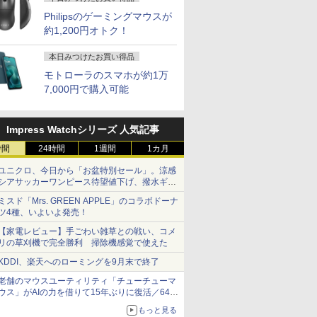
Philipsのゲーミングマウスが
約1,200円オトク！
本日みつけたお買い得品
モトローラのスマホが約1万
7,000円で購入可能
Impress Watchシリーズ 人気記事
時間
24時間
1週間
1カ月
ユニクロ、今日から「お盆特別セール」。涼感
シアサッカーワンピース待望値下げ、撥水ギア
ショーツは1990円に
ミスド「Mrs. GREEN APPLE」のコラボドーナ
ツ4種、いよいよ発売！
【家電レビュー】手ごわい雑草との戦い、コメ
リの草刈機で完全勝利 掃除機感覚で使えた
KDDI、楽天へのローミングを9月末で終了
老舗のマウスユーティリティ「チューチューマ
ウス」がAIの力を借りて15年ぶりに復活／64bit
化、Windows 10/11、「Chrome」も走り回
もっと見る
る。復活記念で2026年末まで500円