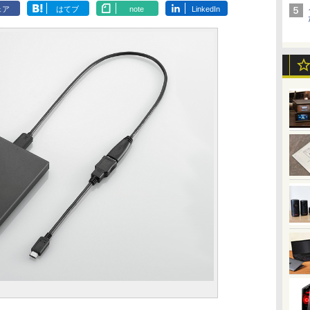
ェア
はてブ
note
LinkedIn