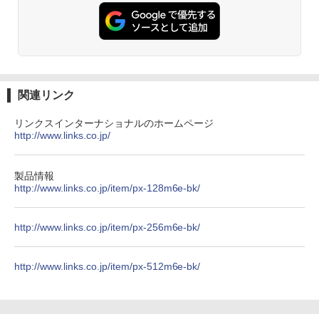
2GB USB無線LANアダプター付属 HDMI
￥1,380
DisplayPort WPS Office付き デスクト
￥11,999
ップパソコン ミニPC 中古パソコン 小型
楽譜 【取寄品】UN275 輸入 フラッシン
3
コンパクト デスクトップPC
Anker Soundcore Liberty 5 ミッドナイトブ
見知らぬ糸
ONE PIECE モノクロ版 115 (ジャンプコミッ
グ・ウィンズ【メール便不可商品】【沖
ラック
クスDIGITAL)
by Amazon 天然水ラベルレス 2L×9本
縄・離島以外送料無料】
￥35,000
￥250
【期間限定5%OFFクーポン 8/12 10時ま
3
￥14,990
￥594
￥1,117
で】 モニター 27インチ 100Hz FHD VA
￥30,030
関連リンク
パネル スピーカー搭載 ブルーライト軽減
ノングレアタイプ 壁掛け対応 省スペース
リンクスインターナショナルのホームページ
超得2,500円OFF&P2倍｜Windows11正
角度調整 高視野角 178° Adaptive-Sync
3
http://www.links.co.jp/
式対応｜楽天1位｜最大180日保証｜CPU
対応 MAXZEN MJM27CH02-F100
【2026年アップグレード版】AOKIMI ワイヤ
On My Road (Stadium ver.)
HUNTER×HUNTER モノクロ版 39 (ジャンプ
オレンジページ 2026 10/17号増刊＜グレ
4
第8世代｜HP 中古デスクトップパソコン
レスイヤホン bluetooth イヤホン V12 小型
コミックスDIGITAL)
by Amazon 炭酸水 ラベルレス 500ml ×24本
ー＞ [雑誌]
Windows11 office付き｜メモリ8GB SS
軽量 ブルートゥースHi-Fi 最大36時間再生 ぶ
強炭酸水 ペットボトル 500ミリリットル (Sm
￥13,980
￥250
D256GB HDD500GB｜ デスクトップ Mi
るーとゅーす コードレス ENCノイズキャン
art Basic)
￥572
製品情報
￥1,689
crosoft office 第8世代以降｜セット購入
セリング 自動ペアリング Type-C充電 マイク
http://www.links.co.jp/item/px-128m6e-bk/
可能｜デスクトップ 中古｜中古PC
付き 防水 タッチ式音量調整 スポーツ/通勤/通
￥1,625
学/WEB会議(ホワイト)
モニター 21.5インチ/23.8インチ/27イン
4
￥34,800
チ フルhd 高画質 100Hz VA ノングレア
On My Road (Stadium ver.)
スーパーの裏でヤニ吸うふたり 9巻 (デジタル
http://www.links.co.jp/item/px-256m6e-bk/
￥1,964
非光沢 スピーカー内蔵 3年保証 ディスプ
版ビッグガンガンコミックス)
コカ・コーラ やかんの麦茶 from 爽健美茶 ラ
【 限定生産・特典つき 】YUZURU2027
5
レイ パソコンモニター PCモニター フル
ベルレス 650mlPET×24本
￥250
羽生結弦カレンダー卓上版 [ 能登 直 ]
ハイビジョン 21インチ 液晶モニター ア
￥810
http://www.links.co.jp/item/px-512m6e-bk/
デスクトップパソコン Windows11 Offic
イリスオーヤマ DT-JF *
Xiaomi シャオミ REDMI Buds 8 Lite ワイヤ
4
￥2,009
￥2,750
e付き パソコン 新品｜インテル 第14世代
レスイヤホン Bluetooth 5.4 ノイズキャンセ
Core i5-6500 i5 i7-14700F｜ SSD 256G
リング ANC 36時間再生
￥11,980
B～2TB｜メモリ 8～64GB DDR4/5｜ デ