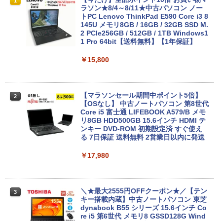
1
ラソン★8/4～8/11★中古パソコン ノー
トPC Lenovo ThinkPad E590 Core i3 8
145U メモリ8GB / 16GB / 32GB SSD M.
2 PCIe256GB / 512GB / 1TB Windows1
1 Pro 64bit【送料無料】【1年保証】
￥15,800
【マラソンセール期間中ポイント5倍】
2
【OSなし】 中古ノートパソコン 第8世代
Core i5 富士通 LIFEBOOK A579/B メモ
リ8GB HDD500GB 15.6インチ HDMI テ
ンキー DVD-ROM 初期設定済 すぐ使え
る 7日保証 送料無料 2営業日以内に発送
￥17,980
＼★最大2555円OFFクーポン★／【テン
3
キー搭載内蔵】中古ノートパソコン 東芝
dynabook B55 シリーズ 15.6インチ Co
re i5 第6世代 メモリ8 GSSD128G Wind