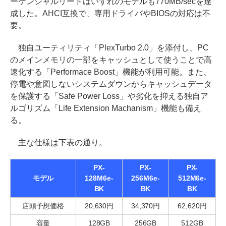
ーケンシャルリードはいずれのモデルも770MB/secを達
成した。AHCI互換で、専用ドライバやBIOSの対応は不
要。
独自ユーティリティ「PlexTurbo 2.0」を添付し、PC
のメインメモリの一部をキャッシュとして使うことで高
速化する「Performace Boost」機能が利用可能。また、
停電や意図しないシステムダウンからキャッシュデータ
を保護する「Safe Power Loss」や劣化を抑える独自ア
ルゴリズム「Life Extension Machanism」機能も備え
る。
主な仕様は下表の通り。
PX-
PX-
PX-
モデル
128M6e-
256M6e-
512M6e-
BK
BK
BK
店頭予想価格
20,630円
34,370円
62,620円
容量
128GB
256GB
512GB