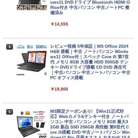
ows11 DVDドライブ Bluetooth HDMI O
ffice付き 中古パソコン 中古ノートPC 整
備済み
￥14,555
レビュー投稿 5年保証｜MS Office 2024
4
H&B 搭載｜中古 ノートパソコン Windo
ws11 Office付｜スペック Core i5 第7世
代 メモリ 8GB 大容量 HDD 500GB テン
キー DVDドライブ搭載 CD DVD 再生可
｜中古パソコン 中古ノートパソコン 中古
PC オフィス搭載
￥19,800
MS限定クーポンあり! 【Win11正式対
5
応】Webカメラ&テンキー付き ノートパ
ソコン 中古 パソコン メモリ 8GB 最大3
2GB 新品 SSD 256GB 高性能 第8世代 C
ore i5搭載 DVD 中古ノートパソコン Win
dows11 Pro 店長オススメ おまかせ 15.6