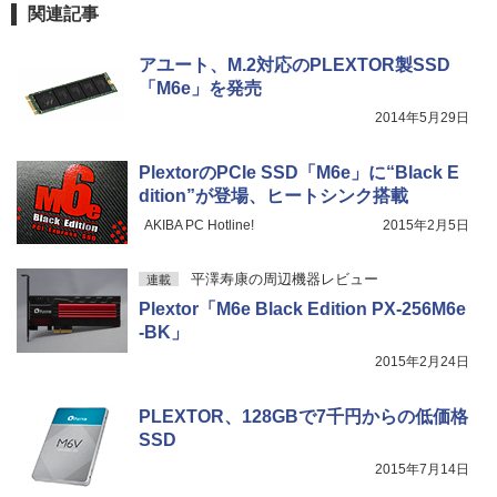
スクトップPC 2年保証 激安 高性能 ゲー
￥3,480
関連記事
ム 本体のみ PC 高スペッ 初期設定済み
【2026年最新改良版・高級金属製】【タ
5
アユート、M.2対応のPLEXTOR製SSD
￥45,700
ッチ選択】モバイルモニター 15.6インチ
「M6e」を発売
タッチパネル ワイヤレス接続 電池内蔵
自立スタンド モバイルモニター スタンド
2014年5月29日
ゲーミングモニター 1080PフルHD 高画
【中古】初心者も安心！おまかせゲーミ
質 デュアルモニター サブモニター ポー
5
ングセット SILVER 中古デスクトップPC
タブルモニター 選べる9パータン
PlextorのPCIe SSD「M6e」に“Black E
eスポーツ入門 Geforce GT1030搭載！
dition”が登場、ヒートシンク搭載
Win11 Office 24型液晶 ゲーミングキー
￥14,580
ボード・マウス[8世代 Corei5 8GB SSD2
AKIBA PC Hotline!
2015年2月5日
56GB]：良品
平澤寿康の周辺機器レビュー
￥65,980
連載
Plextor「M6e Black Edition PX-256M6e
-BK」
2015年2月24日
PLEXTOR、128GBで7千円からの低価格
SSD
2015年7月14日