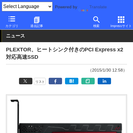
Powered by
Translate
PC Watch
半導体/周辺機器
SSD
Plextor
カテゴリ
過去記事
検索
Impressサイト
ニュース
PLEXTOR、ヒートシンク付きのPCI Express x2
対応高速SSD
（2015/1/30 12:58）
リスト