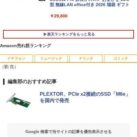
型 無線LAN office付き 2026 福袋 ギフト
￥29,800
楽天ランキングをもっと見る
Amazon売れ筋ランキング
イヤフォン
ミュージック
ドリンク
コミック
「3500U/4300Uより速い」 NiPoGi ミニ
【中古良品】【安心保証】Princeton 21.
ちいかわ なんか小さくてかわいいやつ
1
1
1
（劉 尭）
pc Ryzen Embedded R2544初登場 8G
5型ワイドカラー液晶ディスプレイ PTF
（7）なんか飛び出ていろいろ貼れるフォ
B+256GB 4TB拡張可 mini pc Windows
WDE-22W / PTFBDE-22W ブラック/ ホ
トアルバム付き特装版 （講談社キャラク
11 Pro 動作より高速 4K×3画面出力 ミニ
ワイト色 スピーカー搭載 プリンストン
ターズA） [ ナガノ ]
Anker Soundcore P40i オフホワイト
BRUCE WAYNE feat. Flo Milli, ATL Jacob
【Amazon.co.jp限定】 い・ろ・は・す 2L P
薬屋のひとりごと 17巻 (デジタル版ビッグガ
編集部のおすすめ記事
パソコン HDMI2.0+DP1.4 静音性 小型pc
[Explicit]
ET ラベルレス ×8本
ンガンコミックス)
豊富な端子Type-C USB3.2 有線LAN WI
￥4,050
￥3,630
￥7,990
FI5/BT4.2 省電力 オフィス/学習向け P2
PLEXTOR、PCIe x2接続のSSD「M6e」
￥250
￥1,112
￥770
を国内で発売
￥33,800
【タッチ式選べる 携帯式】モバイルモニ
100日後に英語がものになる1日10分 ネ
2
2
ター 14インチ フルHD IPSパネル 非光沢
イティブ英語書き写し [ ブレット・リン
Anker Soundcore P31i ブラック
BRUCE WAYNE feat. Flo Milli, ATL Jacob
by Amazon 天然水 ラベルレス 500ml ×24本
異世界居酒屋「のぶ」(22) (角川コミックス・
タッチ式/非タッチ式選択可能 Type-C対
ゼイ ]
[Explicit]
富士山の天然水 バナジウム含有 水 ミネラル
エース)
【全商品10%OFF+P5倍】Dell OptiPlex
応 HDMI VESA対応 モニター 持ち運び
2
ウォーター ペットボトル 静岡県産 500ミリリ
￥5,990
3070 Micro 第9世代 Core i5 Windows1
サブディスプレイ デュアルモニター テレ
Google 検索で当サイトの記事を優先表示させる
￥1,980
ットル (Smart Basic)
￥250
￥832
1 Pro メモリ 8GB/16GB SSD 256GB/51
ワーク ミニPC対応 EVICIV