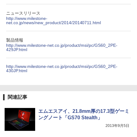
版ビッグガンガンコミックス)
by Amazon 炭酸水 ラベルレス 500ml ×24本
強炭酸水 ペットボトル 500ミリリットル (Sm
￥250
art Basic)
￥810
ニュースリリース
http://www.milestone-
net.co.jp/news/new_product/2014/20140711.html
￥1,625
On My Road (Stadium ver.)
HUNTER×HUNTER モノクロ版 39 (ジャンプ
製品情報
コミックスDIGITAL)
【Amazon.co.jp限定】 伊藤園 磨かれて、澄
http://www.milestone-net.co.jp/product/msi/pc/GS60_2PE-
みきった日本の水 2L 8本 ラベルレス [ ケース
￥250
429JP.html
] [ 水 ] [ ペットボトル ] [ 箱買い ] [ ストック
￥572
] [ 水分補給 ]
http://www.milestone-net.co.jp/product/msi/pc/GS60_2PE-
￥998
430JP.html
関連記事
エムエスアイ、21.8mm厚の17.3型ゲーミ
ングノート「GS70 Stealth」
2013年9月5日