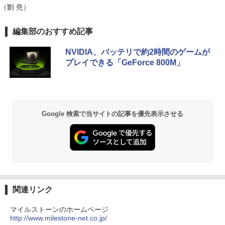
E LAN ミニパソコン
「P15倍還元」ノートパソコン 第13世代
ト】もご用意しています！ I・O DATA ア
（劉 尭）
5
Intel 高速CPU搭載 Office2024付き｜Wi
イ・オー・データ ADSパネル採用 フルH
ndows11Pro 初期設定済｜14.1型液晶｜
D対応23.8型ワイド液晶ディスプレイ 3辺
￥565,999
BRUCE WAYNE feat. Flo Milli, ATL Jacob
by Amazon 天然水 ラベルレス 500ml ×24本
薬屋のひとりごと 17巻 (デジタル版ビッグガ
メモリ8GB＋SSD512GB｜日本語キーボ
フレームレス DI-A241DB 単品購入のみ
編集部のおすすめ記事
[Explicit]
富士山の天然水 バナジウム含有 水 ミネラル
ンガンコミックス)
ード｜在宅勤務・学生・・テレワーク・
可（同一商品であれば複数購入可） クレ
ウォーター ペットボトル 静岡県産 500ミリリ
ビジネス・初心者最適｜Webカメラ・大
ジットカード決済 代金引換決済のみ
NVIDIA、バッテリで約2時間のゲームが
ットル (Smart Basic)
容量バッテリー｜初期設定済みですぐ使
￥250
￥770
プレイできる「GeForce 800M」
える！
￥12,780
￥1,380
￥29,980
BRUCE WAYNE feat. Flo Milli, ATL Jacob
ONE PIECE モノクロ版 115 (ジャンプコミッ
[Explicit]
クスDIGITAL)
【Amazon.co.jp限定】 い・ろ・は・す 2L P
ET ラベルレス ×8本
Google 検索で当サイトの記事を優先表示させる
￥250
￥594
￥1,112
On My Road (Stadium ver.)
異世界居酒屋「のぶ」(22) (角川コミックス・
エース)
by Amazon 天然水ラベルレス 2L×9本
￥250
￥832
￥1,117
関連リンク
マイルストーンのホームページ
http://www.milestone-net.co.jp/
見知らぬ糸
スーパーの裏でヤニ吸うふたり 9巻 (デジタル