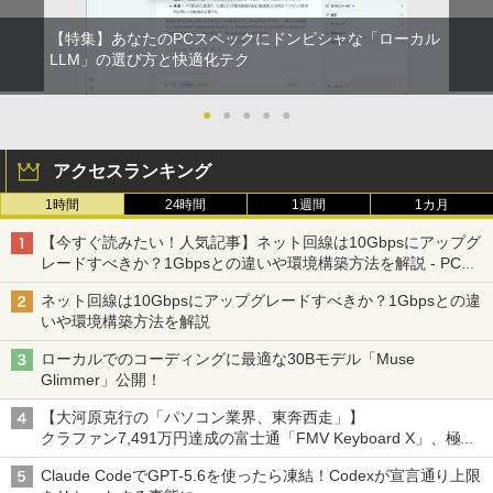
【特集】あなたのPCスペックにドンピシャな「ローカル
LLM」の選び方と快適化テク
●
●
●
●
●
アクセスランキング
1時間
24時間
1週間
1カ月
【今すぐ読みたい！人気記事】ネット回線は10Gbpsにアップグ
レードすべきか？1Gbpsとの違いや環境構築方法を解説 - PC
Watch
ネット回線は10Gbpsにアップグレードすべきか？1Gbpsとの違
いや環境構築方法を解説
ローカルでのコーディングに最適な30Bモデル「Muse
Glimmer」公開！
【大河原克行の「パソコン業界、東奔西走」】
クラファン7,491万円達成の富士通「FMV Keyboard X」、極限
の静音化を追求
Claude CodeでGPT-5.6を使ったら凍結！Codexが宣言通り上限