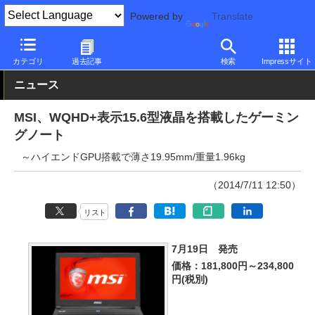
Powered by
Translate
PC Watch
パソコン/タブレット/スマートフォン
ゲーミングノー
カテゴリ
過去記事
検索
Impressサイト
ニュース
MSI、WQHD+表示15.6型液晶を搭載したゲーミン
グノート
～ハイエンドGPU搭載で薄さ19.95mm/重量1.96kg
（2014/7/11 12:50）
リスト
7月19日 発売
価格：181,800円～234,800
円(税別)