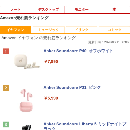
ノート
デスクトップ
モニター
本
Amazon売れ筋ランキング
イヤフォン
ミュージック
ドリンク
コミック
中古ノートパソコン・ windows11 offic
地デジ BS TV 視聴 Youtube 動画 23.8 i
PHILIPS 241V8 LED液晶モニター 23.8
【漫画全巻セット】【中古】ドラゴンボ
1
1
1
1
Amazon イヤフォン の売れ筋ランキング
e付・整備済み品・富士通 ARROWS Tab
n NEC ラビ LAVIE Direct DA570M 整備
インチワイド ブラック 1920×1080 （フ
ール ＜1〜42巻完結＞ 鳥山明
Q508 文教モデル 10.1型 WUXGA タブレ
済 第8世代 Corei5 デスクトップパソコン
ルHD）16:9 IPSパネル 非光沢 ノングレ
更新日時：2026/08/11 00:06
ットPC (Atom / 4GB / 128GB / Window
SSD512GB ＋ HDD1TB 中古 一体型 WI
ア 液晶ディスプレイ HDMI VGA VESA準
￥14,080
Anker Soundcore P40i オフホワイト
s 11 & Office 2019 搭載) 本体＋専用キ
NDOWS11 メモリ8GB DVDマルチ キー
拠 PS4 switch 対応 スイッチ 【中古】
ーボード付 ・初期設定不要
ボード マウス付 初期設定済 WEBカメラ
￥7,990
office付き TVチューナー PC 本体 送料込
￥6,300
￥9,800
【送料無料】神様はじめました 1-25巻セ
2
￥63,800
ット
モバイルモニター 15.6インチ InnoView
￥14,729
2
Anker Soundcore P31i ピンク
【★最大100%ポイント】【新生活応援・
モバイルディスプレイ 自立型 1920*1080
2
2026】【Office 2019 H&B】富士通 MU
【★20％クーポン】MINISFORUM NAB
FHD ポータブルモニター IPS液晶パネル
2
￥5,990
937/Celeron 3865U/メモリ:4GB/8GB/S
6 Lite ミニPC Intel® Core i5-12600H 1
薄型 軽量 持ち運び 壁掛けに対応 Switc
SD:128GB/256GB/512GB/1TB/13.3型/
6/32GB 512GB/1TB ミニパソコン Wi-Fi
h/PS3/PS4/PS5/Xbox One/PC/スマホ/U
フルHD/wifi/HDMI/USB3.0/中古 ノート
6 BT5.2 2x2500Mbps LAN有線無線接続
SBType-C/標準HDMI対応【選べる種
Eye-Ai 2026年9月号【表紙:寺西拓人(tim
3
パソコン/モバイルPC/Windows11
両対応 HDMI×2 /USB-C×2 4K@60Hz 4
類】タッチ/ケース付き/4Kタイプ
elesz)】 [ Eye-Ai編集部 ]
画面出力 小型パソコン
Anker Soundcore Liberty 5 ミッドナイトブ
￥9,999
￥8,980
￥1,320
ラック
￥109,799