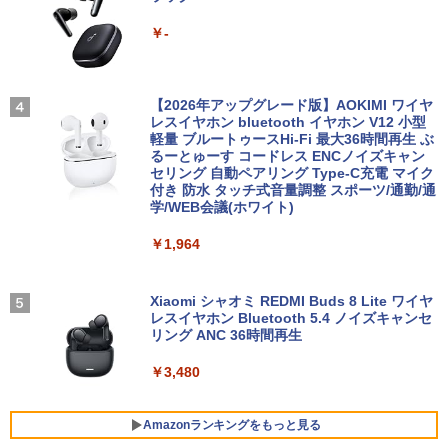
￥-
＼ ★最大2555円OFFクーポン★／中古
【楽天1位!1,600円OFFクーポン 8/4 20:
3
3
ノートパソコン 中古ノートPC おまかせ
-新品- mouse G TUNE DGI5G60JD65D
00-8/11 01:59】Xiaomi Monitor A24i 20
【特典】GIANNA HOMMES ISSUE05 co
3
4
パソコン 15.6インチ SSD256GB メモリ
WHB3 ゲーミングデスクトップ
26 ディスプレイ 1080P 23.8インチ 144
ver 山中柔太朗(B4サイズ両面ピンナッ
8GB Windows11 中古パソコン 富士通
Hzリフレッシュレート sRGB99% 1670
【2026年アップグレード版】AOKIMI ワイヤ
プ)
東芝 NEC HP DELL等 ノートpc Office
万色 300nits ΔE＜1 低ブルーライト 大
レスイヤホン bluetooth イヤホン V12 小型
￥189,800
付き WIFI Bluetooth 激安PC 安いパソコ
画面 TÜV認証 目にやさしい 調整可能な
軽量 ブルートゥースHi-Fi 最大36時間再生 ぶ
￥2,200
ン
スタンド VESA
るーとゅーす コードレス ENCノイズキャン
セリング 自動ペアリング Type-C充電 マイク
付き 防水 タッチ式音量調整 スポーツ/通勤/通
￥9,999
￥12,580
学/WEB会議(ホワイト)
【展示品・代引不可】 富士通 FUJITSU
4
【幼児ドリル部門ランキング第1位】 学
5
デスクトップPC FMV Desktop Fシリー
習参考書 問題集 ちえ・もじ・かずを学ぶ
￥1,964
ズ F77 27型 / Core i7-1260P / メモリ 16
決定版「七田式プリントC」
GB / SSD 1TB / Windows 11 / 2024 Offi
HP Elite Dragonfly Windows11 64bit
【BenQ公式店】BenQ ベンキュー GW2
4
4
ce付き
タッチパネル液晶 WEBカメラ HDMI Cor
491 23.8インチ アイケアモニター Full H
￥15,800
e i5 8265U メモリー8GB 高速SSD128G
D/IPS/HDMI/DP/ブルーライト軽減プラ
Xiaomi シャオミ REDMI Buds 8 Lite ワイヤ
B 無線LAN B5サイズ モバイル フルHD
ス/フリッカーフリー/ティルト機能/24型/
￥229,800
レスイヤホン Bluetooth 5.4 ノイズキャンセ
液晶 ノートパソコン【中古】【30日保
24インチ相当 PCモニター
リング ANC 36時間再生
証】1803966
￥13,896
￥3,480
￥26,800
【★20%OFF】MINISFORUM MS-S1 M
5
ax ミニPC AMD Ryzen Al Max+ 395 /Ra
deon 8060S /128GB+2TB SSD/ 1 х HD
Amazonランキングをもっと見る
MI ・2 х USB4・2 х USB4 V2 /2 х 10Gb
大好評！【お買い得な2台同時購入セッ
5