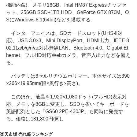
機能内蔵)、メモリ16GB、Intel HM87 Expressチップセ
ット、256GB SSD+1TB HDD、GeForce GTX 870M、O
SにWindows 8.1(64bit)などを搭載する。
インターフェイスは、SDカードスロット(UHS-II対
応)、USB 3.0×3、Mini DisplayPort、HDMI出力、IEEE 8
02.11a/b/g/n/ac対応無線LAN、Bluetooth 4.0、Gigabit Et
hernet、フルHD対応Webカメラ、音声入出力などを備え
る。
バッテリは6セルリチウムポリマー。本体サイズは390
×266×19.95mm(幅×奥行き×高さ)。
このほか、液晶を1,920×1,080ドット(フルHD)表示対
応、メモリを8GBに変更し、SSDを省いてキーボードを
英語配列とした「GS60 2PE-430JP」も同時に発売す
る。価格は181,800円(同)。
楽天市場 売れ筋ランキング