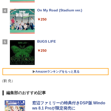
56GB 12.5型フルHD Windows11 MS Of
【中古】
fice付き 軽量 持ち運び便利 WiFi Blueto
転生したら第七王子だったので、気まま
4
oth Type-C USB3.0 安心保証
【2026年アップグレード版】AOKIMI ワイヤ
On My Road (Stadium ver.)
￥17,600
に魔術を極めます（24） 【電子書籍】[
レスイヤホン bluetooth イヤホン V12 小型
石沢庸介 ]
【当日発送】I-O DATA アイ・オー・デー
4
軽量 ブルートゥースHi-Fi 最大36時間再生 ぶ
￥20,800
￥250
タ 5年保証 3辺フレームレス&広視野角A
るーとゅーす コードレス ENCノイズキャン
DSパネル 23.8型ワイド液晶 ブラック 24
￥825
セリング 自動ペアリング Type-C充電 マイク
【中古】Dospara◆デスクトップPC/Cor
インチ相当 PCモニター LCD-A241DB L
4
付き 防水 タッチ式音量調整 スポーツ/通勤/通
e i5/16GB/2019年/HB//【パソコン】
CDA241DB 【NE直】
学/WEB会議(ホワイト)
【★最大100%ポイント】富士通 LIFEBO
4
OK U938/第7世代 Core i5/メモリ:4GB/8
BUGS LIFE
￥22,660
￥12,720
【3千円以上送料無料】新装版 沈黙の艦
5
￥1,964
GB/12GB/SSD:128GB/256GB/512GB/1
隊 全16巻セット
TB/Wi-fi/Bluetooth/13.3型 フルHD/カメ
￥250
ラ/Office/HDMI/USB-C/USB3.0/パソコン
￥22,660
中古PC 中古ノートパソコン Windows11
Xiaomi シャオミ REDMI Buds 8 Lite ワイヤ
モニター 21.5インチ 黒 白 100Hz ゲーミ
5
レスイヤホン Bluetooth 5.4 ノイズキャンセ
hp Z420 Workstation Xeon E5-1660 3.
ングモニター【1ms応答 2mmベゼルレ
5
リング ANC 36時間再生
￥16,800
3GHz 16GB 128GB(SSD)+500GB(HDD)
ス】pcモニター 1920*1080 FHD パソコ
Amazonランキングをもっと見る
Quadro K600 DVD+-RW Windows7 Pro
ン モニター VA非光沢 4000:1 HDMI 角度
64bit 難有 【中古】【20260325】
￥3,480
調整 VESA Freesync スピーカー内蔵 kk
（劉 尭）
smart 最強配送 HG-215
【全商品10%OFF+P5倍】HP 250 G7 第
￥24,000
5
8世代 Core i5 Windows11 Pro メモリ 8
￥12,399
by Amazon 天然水 ラベルレス 500ml ×24本
薬屋のひとりごと 17巻 (デジタル版ビッグガ
編集部のおすすめ記事
GB 16GB SSD 256GB 512GB 15型 テン
富士山の天然水 バナジウム含有 水 ミネラル
ンガンコミックス)
キー WEBカメラ DVDマルチ HDMI USB
ウォーター ペットボトル 静岡県産 500ミリリ
3.1WPS Office 2 中古ノートPC 中古パ
窓辺ファミリーの特典付きDSP版 Windo
ットル (Smart Basic)
￥770
ソコン ノートPC 中古ノートパソコン
ws 8.1 Proが限定発売に