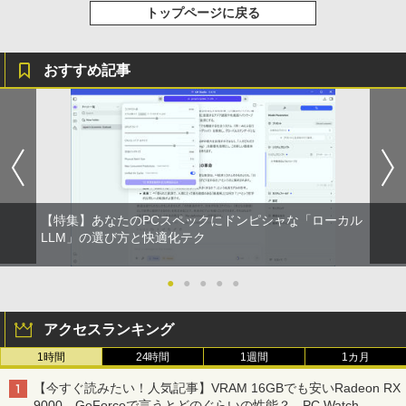
トップページに戻る
ベルレス 650mlPET×24本
￥810
￥2,009
おすすめ記事
【特集】あなたのPCスペックにドンピシャな「ローカル
LLM」の選び方と快適化テク
●
●
●
●
●
アクセスランキング
1時間
24時間
1週間
1カ月
【今すぐ読みたい！人気記事】VRAM 16GBでも安いRadeon RX
9000、GeForceで言うとどのぐらいの性能？ - PC Watch