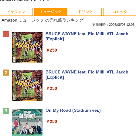
イヤフォン
ミュージック
ドリンク
コミック
中古パソコン | Dell | Latitude 3590 | Wi
【★最大100%ポイント】おまかせ 中古
【おまかせ】モニター 23インチ 1920x1
オレンジページ 2026 10/17号増刊＜グレ
1
1
1
1
Amazon ミュージック の売れ筋ランキング
ndows11 | ノートPC | 一年保証 | 第8世
パソコン Windows XP Celeron or Core
080 フルHD HDMI PCモニター 中古ディ
ー＞ [雑誌]
代 | Core i5 8250U 1.6(〜最大3.4)GHz |
2 メモリ 4GB HDD 250GB DVDドライブ
スプレイ
更新日時：2026/08/08 12:06
MEM:8GB | SSD:256GB(新品) | 光学ド
搭載 リフレッシュPC デスクトップ 中古
￥1,689
Anker Soundcore P40i オフホワイト
BRUCE WAYNE feat. Flo Milli, ATL Jacob
ライブ:非搭載 | 無線LAN:あり | Webカ
安心保証 初期設定不要
￥6,600
[Explicit]
メラ内蔵 | テンキー | Win11Pro64Bit | A
￥7,990
Cアダプター付属
￥9,980
￥250
￥18,000
送料無料【中古】剣客商売 1〜54巻 まで
【500円クーポン＋ポイント最大31.5%還
2
2
の全巻セット SPコミックス 大島やすい
元！】モバイルモニター 15.6 インチ FH
ち リイド社（青年コミック）
【中古】純正ATI Apple Radeon HD 577
D 1920×1080 1080P Fast IPS パネル 非
2
Anker Soundcore P31i ブラック
BRUCE WAYNE feat. Flo Milli, ATL Jacob
0 1GB ビデオカード Mac Pro デスクト
光沢 1000:1 高コントラスト 超軽量 600
[Explicit]
【中古】 マウスコンピューター m-Book
ップ 102C0160200
g スピーカー内蔵 Type-C/HDMI 接続 PS
￥22,000
2
￥5,990
SSD搭載 Core i5 7200U Windows11 Ho
5/Switch/PC/スマホ対応
￥250
me Wi-Fi 長期保証 [95023]
￥15,007
￥8,490
￥18,600
【特典】GIANNA HOMMES ISSUE05 co
3
ver 山中柔太朗(B4サイズ両面ピンナッ
Anker Soundcore Liberty 5 ミッドナイトブ
On My Road (Stadium ver.)
プ)
Windows11 中古パソコン EPSON エプ
3
ラック
ソン Endeavor ST20E Celeron N3160
アイ・オー・データ機器 ワイド液晶ディ
3
￥250
【超軽量2in1 タッチパネル】中古 ノー
メモリ8GB HDD500GB 18.5インチ ディ
スプレイ 23.8型/LCD-A241DB
￥2,200
3
￥14,990
トパソコン TOSHIBA 型落ち dynabook
スプレイ マウス キーボード WPS Office
VC72 第7世代 Core i5 メモリ8GB SSD2
付き オフィス デスクトップ 90日保証
￥12,370