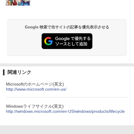
￥1,380
￥26,400
異世界居酒屋「のぶ」(22) (角川コミックス・
エース)
【Amazon.co.jp限定】 い・ろ・は・す 2L P
ET ラベルレス ×8本
Google 検索で当サイトの記事を優先表示させる
￥832
￥1,112
ONE PIECE モノクロ版 115 (ジャンプコミッ
クスDIGITAL)
by Amazon 天然水ラベルレス 2L×9本
￥594
￥1,117
関連リンク
Microsoftのホームページ(英文)
http://www.microsoft.com/en-us/
HUNTER×HUNTER モノクロ版 39 (ジャンプ
コミックスDIGITAL)
by Amazon 炭酸水 ラベルレス 500ml ×24本
強炭酸水 ペットボトル 500ミリリットル (Sm
art Basic)
￥572
Windowsライフサイクル(英文)
http://windows.microsoft.com/en-US/windows/products/lifecycle
￥1,625
スーパーの裏でヤニ吸うふたり 9巻 (デジタル
版ビッグガンガンコミックス)
コカ・コーラ やかんの麦茶 from 爽健美茶 ラ