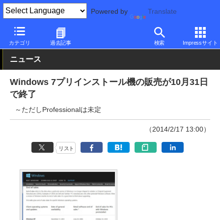
Powered by
Translate
PC Watch
ソフトウェア/アプリ
Windows
その他
カテゴリ
過去記事
検索
Impressサイト
ニュース
Windows 7プリインストール機の販売が10月31日
で終了
～ただしProfessionalは未定
（2014/2/17 13:00）
リスト