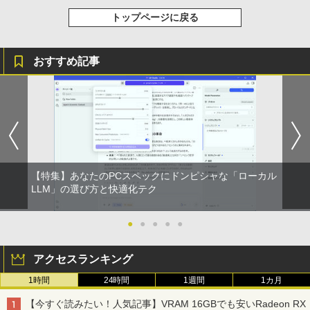
トップページに戻る
おすすめ記事
【特集】あなたのPCスペックにドンピシャな「ローカル
LLM」の選び方と快適化テク
●
●
●
●
●
アクセスランキング
1時間
24時間
1週間
1カ月
【今すぐ読みたい！人気記事】VRAM 16GBでも安いRadeon RX