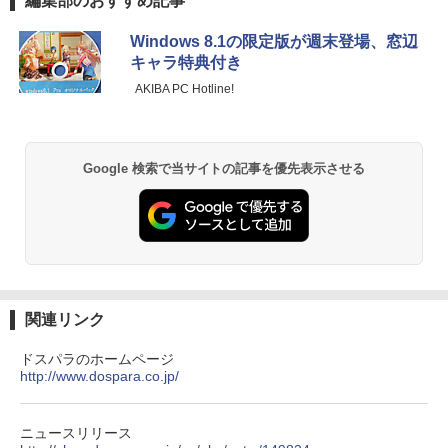
編集部のおすすめ記事
全ワイヤレスイヤホン/ウルトラノイズキャン
[Explicit]
富士山の天然水 バナジウム含有 水 ミネラル
ンガンコミックス)
￥5,500
セリング 3.5 / マルチポイント接続 / 最大40時
ウォーター ペットボトル 静岡県産 500ミリリ
Windows 8.1の限定版が週末登場、窓辺
間再生 / コンパクト形状/持ち運びに便利 / IP5
ットル (Smart Basic)
￥250
￥770
キャラ特典付き
5 防塵防水位規格/PSE技術基準適合】パープ
ル
￥1,380
AKIBA PC Hotline!
11～12世紀のフランドル伯の尚書部 [ 青
2
山由美子 ]
￥9,990
BRUCE WAYNE feat. Flo Milli, ATL Jacob
異世界居酒屋「のぶ」(22) (角川コミックス・
[Explicit]
エース)
【Amazon.co.jp限定】 い・ろ・は・す 2L P
￥5,500
ET ラベルレス ×8本
Google 検索で当サイトの記事を優先表示させる
Anker Soundcore P31i ピンク
￥250
￥832
￥1,112
￥5,990
【送料無料】これってむし歯になります
3
見知らぬ糸
ONE PIECE モノクロ版 115 (ジャンプコミッ
か？に根拠をもって答える本 代用甘味
クスDIGITAL)
by Amazon 天然水ラベルレス 2L×9本
料を迷わず説明するために／久保庭雅恵
￥250
／監修 中村恵理子／著
Anker Soundcore Liberty 5 ディープブルー
￥594
￥1,117
関連リンク
￥5,940
￥14,990
ドスパラのホームページ
On My Road (Stadium ver.)
HUNTER×HUNTER モノクロ版 39 (ジャンプ
http://www.dospara.co.jp/
コミックスDIGITAL)
by Amazon 炭酸水 ラベルレス 500ml ×24本
スリランカ料理 ライス＆カリー、朝ごは
4
強炭酸水 ペットボトル 500ミリリットル (Sm
￥250
ん、軽食、スイーツからランプライスま
art Basic)
【2026年アップグレード版】AOKIMI ワイヤ
￥572
で、スリランカの食を深く知るための12
ニュースリリース
レスイヤホン bluetooth イヤホン V12 小型
5品 [ 濱田 祐介 ]