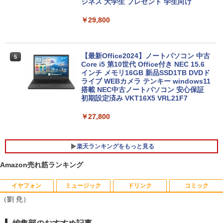
ジネス 大学生 プレゼント 学生向け
￥29,800
【最新Office2024】ノートパソコン 中古
5
Core i5 第10世代 Office付き NEC 15.6
インチ メモリ16GB 新品SSD1TB DVDド
ライブ WEBカメラ テンキー windows11
搭載 NEC中古ノートパソコン 安心保証
初期設定済み VKT16X5 VRL21F7
￥27,800
楽天ランキングをもっと見る
Amazon売れ筋ランキング
イヤフォン
ミュージック
ドリンク
コミック
りゅうおうのおしごと！21 〜白雪姫と
1
（劉 尭）
竜王の結婚〜【完結記念メモリアルブッ
ク付き特装版】 【電子書籍】[ 白鳥 士郎
]
Anker Soundcore P42i (Bluetooth 6.1)【完
BRUCE WAYNE feat. Flo Milli, ATL Jacob
by Amazon 天然水 ラベルレス 500ml ×24本
薬屋のひとりごと 17巻 (デジタル版ビッグガ