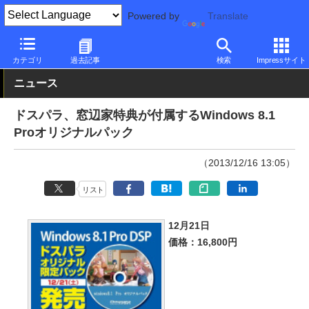
Powered by
Translate
PC Watch
ソフトウェア/アプリ
Windows
その他
カテゴリ
過去記事
検索
Impressサイト
ニュース
ドスパラ、窓辺家特典が付属するWindows 8.1
Proオリジナルパック
（2013/12/16 13:05）
リスト
12月21日
価格：16,800円