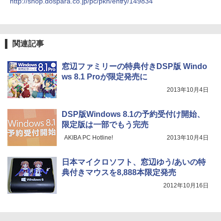
http://shop.dospara.co.jp/pc/pkn/entry/149834
軽量 ブルートゥースHi-Fi 最大36時間再生 ぶ
￥1,625
るーとゅーす コードレス ENCノイズキャン
￥5,940
セリング 自動ペアリング Type-C充電 マイク
On My Road (Stadium ver.)
スーパーの裏でヤニ吸うふたり 9巻 (デジタル
付き 防水 タッチ式音量調整 スポーツ/通勤/通
版ビッグガンガンコミックス)
【Amazon.co.jp限定】 伊藤園 磨かれて、澄
学/WEB会議(ホワイト)
関連記事
みきった日本の水 2L 8本 ラベルレス [ ケース
￥250
] [ 水 ] [ ペットボトル ] [ 箱買い ] [ ストック
￥810
【中古】 三舟及び南洲の書 / 寺山葛常 /
5
￥1,964
] [ 水分補給 ]
巌南堂書店 [単行本]【宅配便出荷】
窓辺ファミリーの特典付きDSP版 Windo
ws 8.1 Proが限定発売に
￥998
￥6,570
Xiaomi シャオミ REDMI Buds 8 Lite ワイヤ
2013年10月4日
レスイヤホン Bluetooth 5.4 ノイズキャンセ
リング ANC 36時間再生
DSP版Windows 8.1の予約受付け開始、
￥3,480
限定版は一部でもう完売
AKIBA PC Hotline!
2013年10月4日
日本マイクロソフト、窓辺ゆう/あいの特
典付きマウスを8,888本限定発売
2012年10月16日