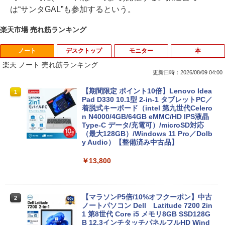
は“サンタGAL”も参加するという。
楽天市場 売れ筋ランキング
ノート
デスクトップ
モニター
本
楽天 ノート 売れ筋ランキング
更新日時：2026/08/09 04:00
【期間限定 ポイント10倍】Lenovo Idea
1
Pad D330 10.1型 2-in-1 タブレットPC／
着脱式キーボード（intel 第九世代Celero
n N4000/4GB/64GB eMMC/HD IPS液晶
Type-C データ/充電可）/microSD対応
（最大128GB）/Windows 11 Pro／Dolb
y Audio）【整備済み中古品】
￥13,800
【マラソンP5倍/10%オフクーポン】中古
2
ノートパソコン Dell Latitude 7200 2in
1 第8世代 Core i5 メモリ8GB SSD128G
B 12.3インチタッチパネルフルHD Wind