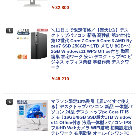
メモリ8GB Windows11 オフィス付 WIF
I Bluetooth 無線 HDMI 中古pc 中古ノー
￥32,800
トパソコン
￥35,990
＼11日まで限定価格／【楽天1位】デス
3
クトップパソコン 新品 高性能 第14世代
第12世代 Corei7 Corei5 Corei3 AMD Ry
【★最大100%ポイント】【WEBカメラ
zen7 SSD 256GB〜1TB メモリ 8GB〜3
3
＆マウス】【内蔵テンキー】 第4世代 Co
2GB Windows11 WPS Office付き 動画
re i7/メモリ:16GB/SSD:512GB/15.6イン
編集 在宅ワーク 安い デスクトップPC ビ
チ/無線LAN/Wi-Fi/DVD/Office/中古パソ
ジネス オフィス業務 事務作業 デスクワ
コン 中古 パソコン 中古PC 中古ノートパ
ーク
ソコン Windows 11 Windows10 中古動
作良好品
￥49,210
￥38,999
マラソン限定10%割引【届いてすぐ使え
4
る】デスクトップパソコン 新品 一体型パ
【訳あり】【2023年発売モデル】 中古ノ
ソコン 24型 デスクトップpc Core i7 i5
4
ート 人気商品 東芝 TOSHIBA dynabook
メモリ16GB/8GB SSD最大1TB Window
G83シリーズ メモリ16GB NVMe SSD25
s11 Office付き 液晶一体型 パソコン IPS
6GB Windows11 Office2021 ダイナブ
フルHD Webカメラ WIFI搭載 初期設定済
ック オフィス付きノートパソコン 東芝パ
テレワーク 在宅勤務 オールインワンPC
ソコン 中古 第12世代Core i5 WiFi Bluet