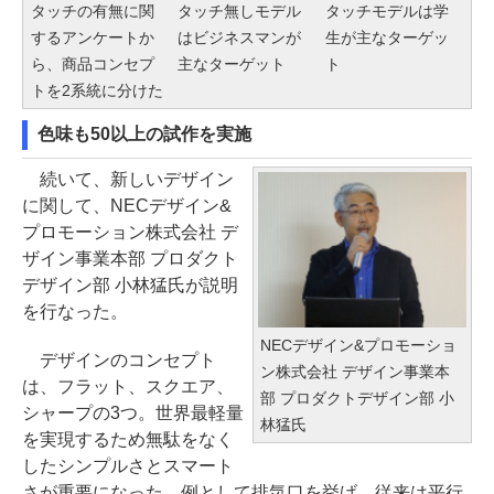
タッチの有無に関
タッチ無しモデル
タッチモデルは学
するアンケートか
はビジネスマンが
生が主なターゲッ
ら、商品コンセプ
主なターゲット
ト
トを2系統に分けた
色味も50以上の試作を実施
続いて、新しいデザイン
に関して、NECデザイン&
プロモーション株式会社 デ
ザイン事業本部 プロダクト
デザイン部 小林猛氏が説明
を行なった。
NECデザイン&プロモーショ
デザインのコンセプト
ン株式会社 デザイン事業本
は、フラット、スクエア、
部 プロダクトデザイン部 小
シャープの3つ。世界最軽量
林猛氏
を実現するため無駄をなく
したシンプルさとスマート
さが重要になった。例として排気口を挙げ、従来は平行