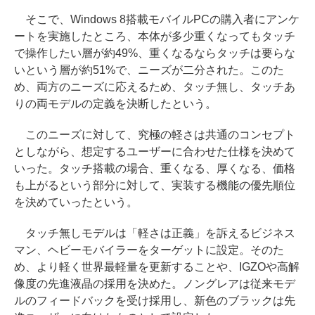
そこで、Windows 8搭載モバイルPCの購入者にアンケ
ートを実施したところ、本体が多少重くなってもタッチ
で操作したい層が約49%、重くなるならタッチは要らな
いという層が約51%で、ニーズが二分された。このた
め、両方のニーズに応えるため、タッチ無し、タッチあ
りの両モデルの定義を決断したという。
このニーズに対して、究極の軽さは共通のコンセプト
としながら、想定するユーザーに合わせた仕様を決めて
いった。タッチ搭載の場合、重くなる、厚くなる、価格
も上がるという部分に対して、実装する機能の優先順位
を決めていったという。
タッチ無しモデルは「軽さは正義」を訴えるビジネス
マン、ヘビーモバイラーをターゲットに設定。そのた
め、より軽く世界最軽量を更新することや、IGZOや高解
像度の先進液晶の採用を決めた。ノングレアは従来モデ
ルのフィードバックを受け採用し、新色のブラックは先