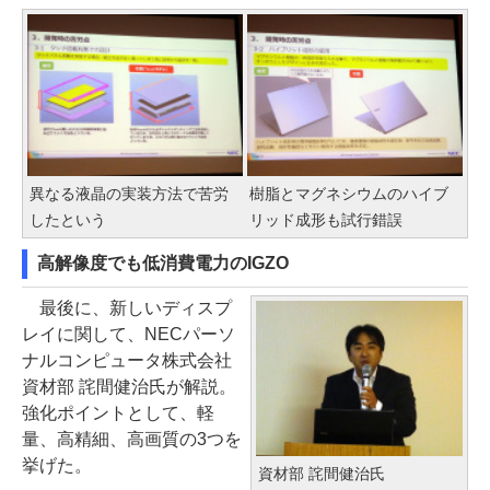
異なる液晶の実装方法で苦労
樹脂とマグネシウムのハイブ
したという
リッド成形も試行錯誤
高解像度でも低消費電力のIGZO
最後に、新しいディスプ
レイに関して、NECパーソ
ナルコンピュータ株式会社
資材部 詫間健治氏が解説。
強化ポイントとして、軽
量、高精細、高画質の3つを
挙げた。
資材部 詫間健治氏