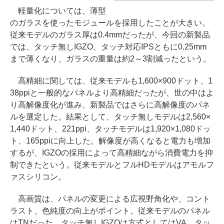
軽量化については、薄型
のガラスを使ったモジュールを採用したことが大きい。
従来モデルのガラス厚は0.4mmだったが、今回の新製品
では、タッチ無しIGZO、タッチ対応IPSともに0.25mm
まで薄くなり、ガラスの重量は約2～3割減ったという。
高精細に関しては、従来モデルも1,600×900ドット、1
38ppiと一般的なパネルより高精細だったが、世の中はよ
り高解像度化が進み、新製品ではさらに高解像度のパネ
ルを選定した。結果として、タッチ無しモデルは2,560×
1,440ドット、221ppi、タッチモデルは1,920×1,080ドッ
ト、165ppiに向上した。解像度が高くなると電力も増加
するが、IGZOの採用によって高精細ながら消費電力を抑
制できたという。従来モデルとフルHDモデルはアモルフ
ァスシリコン。
高画質は、パネルの変更による広視野角化や、コント
ラスト、色純度の向上がポイント。従来モデルのパネル
はTNだった。タッチ無しIGZOは方式としてはVA、タッ