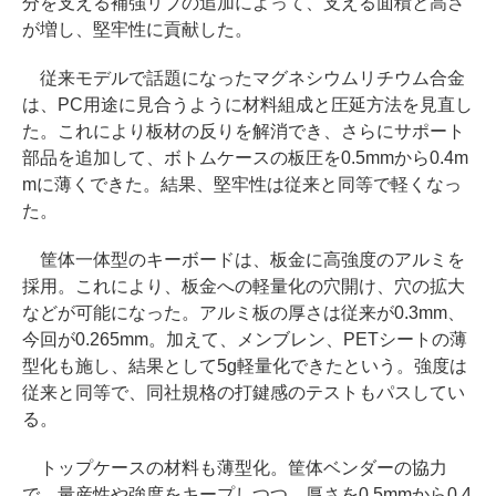
分を支える補強リブの追加によって、支える面積と高さ
が増し、堅牢性に貢献した。
従来モデルで話題になったマグネシウムリチウム合金
は、PC用途に見合うように材料組成と圧延方法を見直し
た。これにより板材の反りを解消でき、さらにサポート
部品を追加して、ボトムケースの板圧を0.5mmから0.4m
mに薄くできた。結果、堅牢性は従来と同等で軽くなっ
た。
筐体一体型のキーボードは、板金に高強度のアルミを
採用。これにより、板金への軽量化の穴開け、穴の拡大
などが可能になった。アルミ板の厚さは従来が0.3mm、
今回が0.265mm。加えて、メンブレン、PETシートの薄
型化も施し、結果として5g軽量化できたという。強度は
従来と同等で、同社規格の打鍵感のテストもパスしてい
る。
トップケースの材料も薄型化。筐体ベンダーの協力
で、量産性や強度をキープしつつ、厚さを0.5mmから0.4