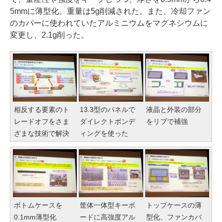
5mmに薄型化。重量は5g削減された。また、冷却ファン
のカバーに使われていたアルミニウムをマグネシウムに
変更し、2.1g削った。
相反する要素のト
13.3型のパネルで
液晶と外装の部分
レードオフをさま
ダイレクトボンデ
をリブで補強
ざまな技術で解決
ィングを使った
ボトムケースを
筐体一体型キーボ
トップケースの薄
0.1mm薄型化
ードに高強度アル
型化、ファンカバ