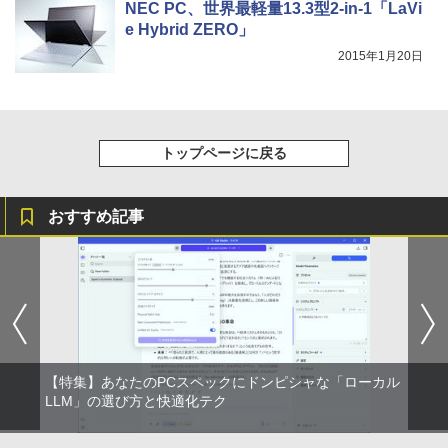
NEC PC、世界最軽量13.3型2-in-1「LaVi
￥13,999
e Hybrid ZERO」
2015年1月20日
トップページに戻る
おすすめ記事
【特集】あなたのPCスペックにドンピシャな「ローカル
LLM」の選び方と快適化テク