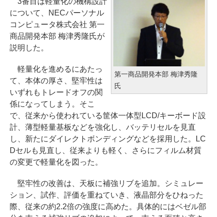
3番目は軽量化の機構設計
について、NECパーソナル
コンピュータ株式会社 第一
商品開発本部 梅津秀隆氏が
説明した。
軽量化を進めるにあたっ
第一商品開発本部 梅津秀隆
て、本体の厚さ、堅牢性は
氏
いずれもトレードオフの関
係になってしまう。そこ
で、従来から使われている筐体一体型LCD/キーボード設
計、薄型軽量基板などを強化し、バッテリセルを見直
し、新たにダイレクトボンディングなどを採用した。LC
Dセルも見直し、従来よりも軽く、さらにフィルム材質
の変更で軽量化を図った。
堅牢性の改善は、天板に補強リブを追加。シミュレー
ション、試作、評価を重ねていき、液晶部分をひねった
際、従来の約2.2倍の強度に高めた。具体的にはベゼル部