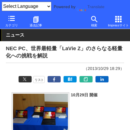
Powered by
Translate
PC Watch
パソコン/タブレット/スマートフォン
2in1
NEC
カテゴリ
過去記事
検索
Impressサイト
ニュース
NEC PC、世界最軽量「LaVie Z」のさらなる軽量
化への挑戦を解説
（2013/10/29 18:29）
リスト
10月29日 開催