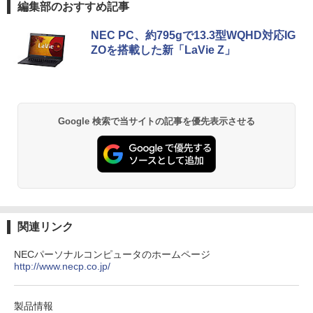
Anker Soundcore P40i オフホワイト
BRUCE WAYNE feat. Flo Milli, ATL Jacob
by Amazon 天然水 ラベルレス 500ml ×24本
薬屋のひとりごと 17巻 (デジタル版ビッグガ
編集部のおすすめ記事
VI-D・HDMI) | VGAケーブル・電源ケー
[Explicit]
富士山の天然水 バナジウム含有 水 ミネラル
ンガンコミックス)
ブル付属【30日保証】
ウォーター ペットボトル 静岡県産 500ミリリ
￥7,990
NEC PC、約795gで13.3型WQHD対応IG
ットル (Smart Basic)
￥250
￥770
￥5,980
あなたが誰かを殺した （講談社文庫） [
ZOを搭載した新「LaVie Z」
2
東野 圭吾 ]
￥1,380
￥1,023
Anker Soundcore P31i ブラック
BRUCE WAYNE feat. Flo Milli, ATL Jacob
ONE PIECE モノクロ版 115 (ジャンプコミッ
【500円クーポン＋ポイント最大31.5%還
2
[Explicit]
クスDIGITAL)
【Amazon.co.jp限定】 い・ろ・は・す 2L P
元！】モバイルモニター 15.6 インチ FH
ET ラベルレス ×8本
￥5,990
D 1920×1080 1080P Fast IPS パネル 非
Google 検索で当サイトの記事を優先表示させる
￥250
￥594
光沢 1000:1 高コントラスト 超軽量 600
￥1,112
g スピーカー内蔵 Type-C/HDMI 接続 PS
デルモンテ 食塩無添加 トマトジュース 8
3
5/Switch/PC/スマホ対応
00ml ×15本
Anker Soundcore Liberty 5 ミッドナイトブ
On My Road (Stadium ver.)
異世界居酒屋「のぶ」(22) (角川コミックス・
￥8,490
￥3,680
ラック
エース)
by Amazon 天然水ラベルレス 2L×9本
￥250
￥14,990
￥832
￥1,117
関連リンク
【1,000円クーポン＋ポイント最大31.5%
3
還元！】PCモニター 液晶ディスプレイ 2
異世界居酒屋「のぶ」(22) 【電子書籍】[
4
NECパーソナルコンピュータのホームページ
4インチ VA FHD 1080P フルHD 非光沢
蝉川 夏哉 ]
http://www.necp.co.jp/
ディスプレイ（100Hz/VGA/HDMI1.4 ブ
【2026年アップグレード版】AOKIMI ワイヤ
見知らぬ糸
HUNTER×HUNTER モノクロ版 39 (ジャンプ
ルーライト軽減 フリッカーレス VESA対
レスイヤホン bluetooth イヤホン V12 小型
コミックスDIGITAL)
by Amazon 炭酸水 ラベルレス 500ml ×24本
￥924
応 Adaptive Sync対応 4000:1コントラ
軽量 ブルートゥースHi-Fi 最大36時間再生 ぶ
強炭酸水 ペットボトル 500ミリリットル (Sm
￥250
スト チルト調節可 PCモニター KTC H24
るーとゅーす コードレス ENCノイズキャン
art Basic)
￥572
製品情報