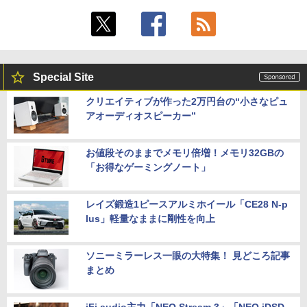
Special Site
クリエイティブが作った2万円台の“小さなピュ
アオーディオスピーカー”
お値段そのままでメモリ倍増！メモリ32GBの
「お得なゲーミングノート」
レイズ鍛造1ピースアルミホイール「CE28 N-p
lus」軽量なままに剛性を向上
ソニーミラーレス一眼の大特集！ 見どころ記事
まとめ
iFi audio主力「NEO Stream 3」「NEO iDSD