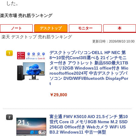
した。
楽天市場 売れ筋ランキング
ノート
デスクトップ
モニター
本
楽天 デスクトップ 売れ筋ランキング
更新日時：2026/08/10 10:00
良品 フルHD 15.6インチ TOSHIBA dyna
デスクトップパソコンDELL HP NEC 第
1
1
book B65HU Windows11 卓越性能 第1
8〜10世代CoreI3I5選べる 21インチモニ
1世代Core i5-1135G7 16GB 爆速NVMe
ター付き アウトレット 新品SSD最大1TB
式512GB-SSD カメラ 無線Wi-Fi6 Office
メモリ32GB Windows11 office付き Mic
付き Win11【中古ノートパソコン 中古パ
rosoftoffice2024可 中古デスクトップパ
ソコン 中古PC】送料無料 あす楽対応 即
ソコン DVD/WIFI/Bluetooth DisplayPor
日発送（Windows10も対応可能 Win1
t
0）
￥29,800
￥37,389
富士通 FMV K5010 AIO 21.5インチ 第10
2
【13.3型 軽量化 薄型 】 ノートパソコン
世代 Core i3 メモリ8GB Nvme M.2 SSD
2
中古 パソコン ノートPC 13.3型 第十世代
256GB Office付き Webカメラ WiFi US
Core i5 NEC VersaPro VB-9 SSD256GB
B3.2 Windows11 中古一体型