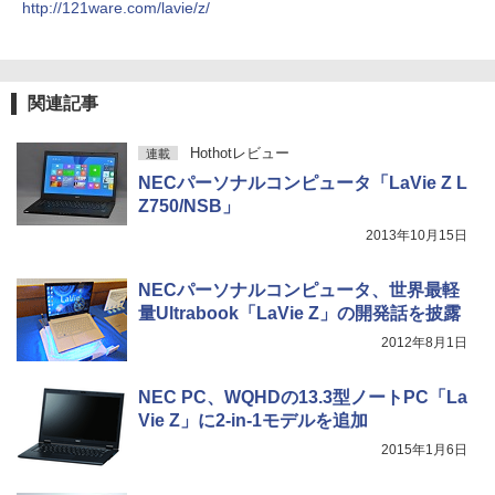
V27
セリング 自動ペアリング Type-C充電 マイク
http://121ware.com/lavie/z/
付き 防水 タッチ式音量調整 スポーツ/通勤/通
￥1,625
学/WEB会議(ホワイト)
￥10,143
ONE PIECE モノクロ版 115 【電子書
5
On My Road (Stadium ver.)
スーパーの裏でヤニ吸うふたり 9巻 (デジタル
籍】[ 尾田栄一郎 ]
￥1,964
版ビッグガンガンコミックス)
【Amazon.co.jp限定】 伊藤園 磨かれて、澄
関連記事
みきった日本の水 2L 8本 ラベルレス [ ケース
￥250
￥594
【中古】モバイルモニター ARZOPA 144
] [ 水 ] [ ペットボトル ] [ 箱買い ] [ ストック
4
￥810
Hz モバイルディスプレイ 16.1インチ ゲ
Xiaomi シャオミ REDMI Buds 8 Lite ワイヤ
] [ 水分補給 ]
Hothotレビュー
連載
ームモニター 薄い 軽量 非光沢IPS液晶パ
レスイヤホン Bluetooth 5.4 ノイズキャンセ
ネル スイッチ用 ポータブルモニター 192
NECパーソナルコンピュータ「LaVie Z L
リング ANC 36時間再生
-
0x1080FHD HDRモード USB Type-C/mi
Z750/NSB」
ni HDMI/ミラーリング スピーカー内蔵
￥3,480
カバー付テレワーク リモートワーク Z1F
2013年10月15日
C
NECパーソナルコンピュータ、世界最軽
￥11,800
量Ultrabook「LaVie Z」の開発話を披露
2012年8月1日
【楽天1位常連・超800冠獲得】黒/白 モ
5
ニター 21.5 / 23.8 / 24.5 / 27型 240Hz/2
NEC PC、WQHDの13.3型ノートPC「La
00Hz /180Hz/165Hz/100Hz ゲーミングモ
Vie Z」に2-in-1モデルを追加
ニター 1ms応答 pcモニター パソコン モ
ニター 非光沢 スピーカー内蔵 HDR/Free
2015年1月6日
sync/VESA cocopar HG-238