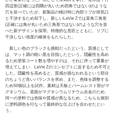
四辺形(正確には四隅が丸いため四角ではない)のような
穴を並べていたが、新製品の検討時に内部リブが排気口
と干渉するため却下し、新しいLaVie Zでは直角三角形
(正確には角が丸いため三角形ではない)のような穴を並
べた新デザインを採用。特徴的な意匠とともに、リブに
干渉しない強度の確保をもたらした。
新しい色のブラックも挑戦だったという。質感として
は、マット調の軽い黒を目指したという。隠蔽性を高め
るため塗装コート数を増やすのは、それに伴って重量が
増えてしまい、LaVie Zのコンセプトに反するため不可と
した。隠蔽性を高めると、質感が損なわれるという部分
のちょうど良いバランスを求め、また、色味を調整する
ため50個以上を試作。素材は天板とパームレスト部がマ
グネシウム、底面がマグネシウムリチウム合金のため、
同一の塗料では色味や質感が異なるため、こちらも個別
に塗料調色を行なって最終的な仕上げを合わせたとい
う。