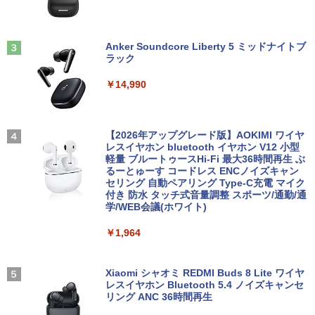
ラフィック搭載｜ゲーム 動画編集 画像編
Dマルチ | Win11Pro64bit
集 仕事用
公式TOEIC Listening & Reading 問題
3
￥15,000
集 12 [ ETS ]
Anker Soundcore Liberty 5 ミッドナイトブ
￥44,999
タイムレコーダー 勤怠管理機 指紋認証・
3
ラック
￥3,630
パスワード認証 出勤レコーダー 勤怠レコ
ーダー 電子タイムレコーダー USBデー
￥14,990
送料無料 MouseComputer SL4-B450 単
タ管理 自動集計機能 1000ユーザー対応
3
超得5,000円OFF&P10倍｜CPU第11世代
体 AMD Ryzen 3 3200G Windows11 64
100,000レコード保存 簡単設定 2.8イン
3
｜NEC VM-9｜最大180日保証｜中古ノー
bit HDMI メモリー8GB 高速SSD256GB
チLCDスクリーン PSE認証済
トパソコン Windows11 office付き｜Co
M.2-SATA +HDD1TB DVDマルチ 中古デ
WORLD SEIKYO vol.8 [ 聖教新聞社 ]
4
re i5 第11世代｜メモリ最大16GB SSD25
スクトップパソコン 中古 パソコン【30
【2026年アップグレード版】AOKIMI ワイヤ
￥14,880
6GB｜Microsoft office2019搭載｜13.3
日保証】1235602
レスイヤホン bluetooth イヤホン V12 小型
￥300
インチ｜Webカメラ搭載｜ノートパソコ
軽量 ブルートゥースHi-Fi 最大36時間再生 ぶ
ン｜中古パソコン｜パソコン｜中古ノー
るーとゅーす コードレス ENCノイズキャン
￥19,800
トPC
セリング 自動ペアリング Type-C充電 マイク
レノボジャパン Lenovo L24-4C モニ
4
付き 防水 タッチ式音量調整 スポーツ/通勤/通
ター ［23.8型 / フルHD(1920×1080) / ワ
学/WEB会議(ホワイト)
￥45,800
イド / 144Hz］ クラウドグレー 67DDK
方舟 （講談社文庫） [ 夕木 春央 ]
中古パソコン | Lenovo | ThinkCentre M
AC6JP
5
4
￥1,964
720s Small | Windows11 | デスクトップ
| 一年保証 | 第8世代 | Core i5 8400 2.8
￥913
￥15,180
【期間限定！エントリーで最大10倍】【
(〜最大4.0)GHz | MEM:8GB | SSD:512G
4
2025年 年間出荷数 No.2 ノートPC 2026
B(新品) | DVDマルチ | Win11Pro64bit
Xiaomi シャオミ REDMI Buds 8 Lite ワイヤ
年 爆進中！】整備済み ノートパソコン 1
レスイヤホン Bluetooth 5.4 ノイズキャンセ
3.3型 Windows11 Core i5 大容量 SSD 5
リング ANC 36時間再生
￥22,980
Yoothi 互換品 14.0インチ Lenovo Yoga
5
12GB 16GB メモリ Wi-Fi 無線LAN Web
7-14ITL5 82BH 対応 FullHD 1920x1080