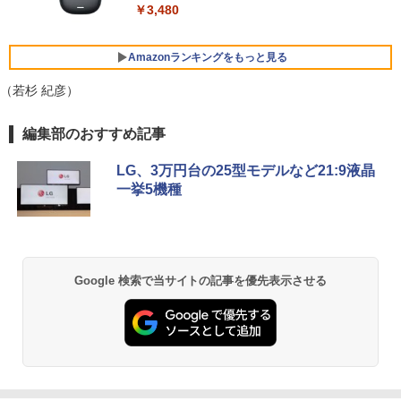
カメラ HP 最高峰 EliteBook 830 G5 中
￥3,480
IPS LED LCD ディスプレイ タッチスク
古パソコン 安心サポート 初期設定済み
リーン タッチ機能付き液晶パネル 修理交
ミニPC Dell HP Lenovo 高速CPU 第8世
換用液晶タッチパネル ベゼル付き
5
￥51,800
代 Corei3/i5-8500T メモリ最大16GB SS
Amazonランキングをもっと見る
D1TB 二画面デュアル アウトレット オフ
￥15,500
ィス付き 最新MSOffice2024可 Win11Pr
（若杉 紀彦）
o 中古パソコンデスクトップパソコン ミ
フルHD 14.0型 DELL Latitude 7410 Cor
ニPC デル 中古パソコンデスクトップPC
5
BRUCE WAYNE feat. Flo Milli, ATL Jacob
by Amazon 天然水 ラベルレス 500ml ×24本
薬屋のひとりごと 17巻 (デジタル版ビッグガ
e i7 10610U メモリ16G M.2SSD256G W
編集部のおすすめ記事
[Explicit]
富士山の天然水 バナジウム含有 水 ミネラル
ンガンコミックス)
i-Fi6 Webカメラ USBType-C Windows
￥18,888
ウォーター ペットボトル 静岡県産 500ミリリ
11【中古】
LG、3万円台の25型モデルなど21:9液晶
ットル (Smart Basic)
￥250
￥770
一挙5機種
￥49,800
￥1,380
BRUCE WAYNE feat. Flo Milli, ATL Jacob
ONE PIECE モノクロ版 115 (ジャンプコミッ
[Explicit]
クスDIGITAL)
【Amazon.co.jp限定】 い・ろ・は・す 2L P
ET ラベルレス ×8本
Google 検索で当サイトの記事を優先表示させる
￥250
￥594
￥1,112
On My Road (Stadium ver.)
異世界居酒屋「のぶ」(22) (角川コミックス・
エース)
by Amazon 天然水ラベルレス 2L×9本
￥250