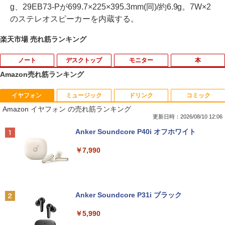
g、29EB73-Pが699.7×225×395.3mm(同)/約6.9g。7W×2
のステレオスピーカーを内蔵する。
楽天市場 売れ筋ランキング
ノート
デスクトップ
モニター
本
Amazon売れ筋ランキング
イヤフォン
ミュージック
ドリンク
コミック
【新品】Windows11 ノートパソコン off
【訳あり品】中古パソコン | NEC | Mate
【BenQ公式店】BenQ ベンキュー GW2
永瀬廉 プレミアムBOX【初回限定版】
1
1
1
1
Amazon イヤフォン の売れ筋ランキング
ice付き 15.6インチワイド液晶 フルHD I
MKM30B-4 | Windows11 | デスクトップ
491 23.8インチ アイケアモニター Full H
（仮） [ 永瀬廉 ]
ntel Pentium GOLD 6500Y メモリ12GB
| 一年保証 | 第8世代 | Core i5 8500 3.0
D/IPS/HDMI/DP/ブルーライト軽減プラ
更新日時：2026/08/10 12:06
新品SSD256GB USB3.0 HDMI 日本語配
(〜最大4.1)GHz | MEM:8GB | SSD:256G
ス/フリッカーフリー/ティルト機能/24型/
￥8,800
Anker Soundcore P40i オフホワイト
列キーボード【NC15】
B(NVMe) | DVD-ROM | 無線LAN:あり |
24インチ相当 PCモニター
Win11Pro64bit
￥7,990
￥39,800
￥13,896
￥15,000
[新品]葬送のフリーレン (1-15巻 最新刊)
2
全巻セット
中古｜DELL Alienware Aurora R5｜Cor
Philips｜フィリップス 液晶ディスプレ
2
2
Anker Soundcore P31i ブラック
e i7｜メモリ8GB｜SSD256GB＋HDD1T
中古パソコン | NEC | Mate MRL36L-5 |
イ(27型/IPS/FullHD 1920×1080/120Hz/
￥8,965
2
B｜最新 Windows 11 Pro｜Office｜Ge
Windows11 | デスクトップ | 一年保証 |
MPRT 1ms) 27E2N2100/11
￥5,990
Force GTX 1070搭載｜ゲーミングPC 中
第9世代 | Core i3 9100 3.6(〜最大4.2)G
古｜デスクトップPC 中古PC｜高性能 グ
Hz | MEM:8GB | SSD:256GB(新品) | DV
￥13,800