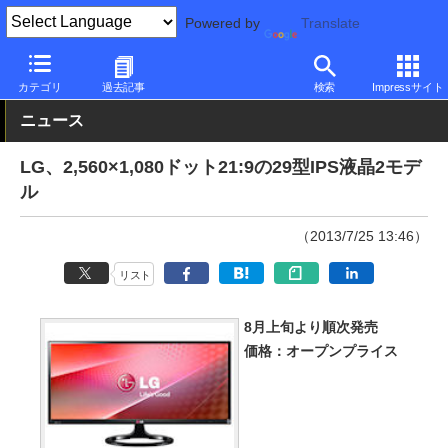
Powered by
Translate
PC Watch
半導体/周辺機器
モニター
LG
カテゴリ
過去記事
検索
Impressサイト
ニュース
LG、2,560×1,080ドット21:9の29型IPS液晶2モデ
ル
（2013/7/25 13:46）
リスト
8月上旬より順次発売
価格：オープンプライス