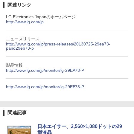
￥832
￥1,117
関連リンク
LG Electronics Japanのホームページ
http://www.lg.com/jp
見知らぬ糸
HUNTER×HUNTER モノクロ版 39 (ジャンプ
コミックスDIGITAL)
【Amazon.co.jp限定】 伊藤園 磨かれて、澄
みきった日本の水 2L 8本 ラベルレス [ ケース
￥250
] [ 水 ] [ ペットボトル ] [ 箱買い ] [ ストック
￥572
ニュースリリース
] [ 水分補給 ]
http://www.lg.com/jp/press-releases/20130725-29ea73-
pand29eb73-p
￥998
On My Road (Stadium ver.)
スーパーの裏でヤニ吸うふたり 9巻 (デジタル
製品情報
版ビッグガンガンコミックス)
http://www.lg.com/jp/monitor/lg-29EA73-P
by Amazon 炭酸水 ラベルレス 500ml ×24本
￥250
強炭酸水 ペットボトル 500ミリリットル (Sm
￥810
art Basic)
http://www.lg.com/jp/monitor/lg-29EB73-P
￥1,625
関連記事
日本エイサー、2,560×1,080ドットの29
型液晶