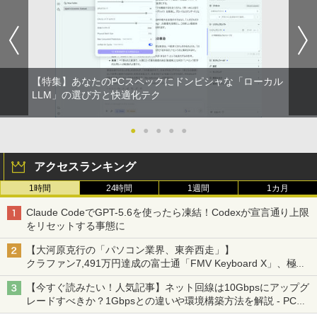
【特集】あなたのPCスペックにドンピシャな「ローカル
LLM」の選び方と快適化テク
●
●
●
●
●
アクセスランキング
1時間
24時間
1週間
1カ月
Claude CodeでGPT-5.6を使ったら凍結！Codexが宣言通り上限
をリセットする事態に
【大河原克行の「パソコン業界、東奔西走」】
クラファン7,491万円達成の富士通「FMV Keyboard X」、極限
の静音化を追求
【今すぐ読みたい！人気記事】ネット回線は10Gbpsにアップグ
レードすべきか？1Gbpsとの違いや環境構築方法を解説 - PC
Watch