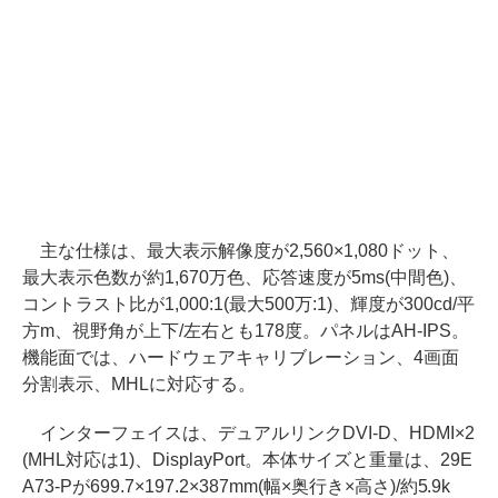
主な仕様は、最大表示解像度が2,560×1,080ドット、
最大表示色数が約1,670万色、応答速度が5ms(中間色)、
コントラスト比が1,000:1(最大500万:1)、輝度が300cd/平
方m、視野角が上下/左右とも178度。パネルはAH-IPS。
機能面では、ハードウェアキャリブレーション、4画面
分割表示、MHLに対応する。
インターフェイスは、デュアルリンクDVI-D、HDMI×2
(MHL対応は1)、DisplayPort。本体サイズと重量は、29E
A73-Pが699.7×197.2×387mm(幅×奥行き×高さ)/約5.9k