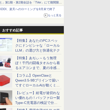
と」第1期・第2期全話を「TVer」にて期間限定
で順次無料配信開始
KDDI、楽天へのローミングを9月末で終了
もっと見る
おすすめ記事
【特集】あなたのPCスペッ
クにドンピシャな「ローカル
LLM」の選び方と快適化テク
【特集】あぢぃ～もう無理
ぽ！千円の闘魂タオルから着
るエアコンまで、夏の冷感グ
ッズ一挙紹介
【コラム】OpenClawと
Qwen3.5-9Bプリインで届い
てすぐローカルAIが動くミニ
PC「SER9 Pro」
【レビュー】給電が途切れな
い優れもの！バッファロー製
Type-C充電器の検証で分か
ったこと