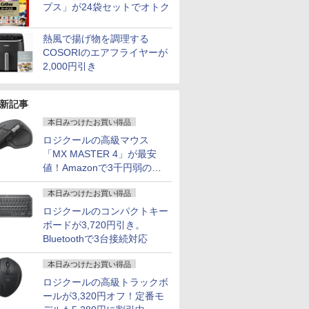
￥29,800
￥13,980
￥3,680
￥153,560
￥29,800
￥15,400
￥29,981
￥13,800
￥1,130
￥759,998
￥39,800
￥19,560
8GB メ
パネル採用
パソコン Windows11
スピーカー搭載 ブルー
4.0 M.2 2280 SSD Windows11 Pro
Office付｜テンキー
ディスプレイ
タブレット
ト パステル ピンク ブ
128GB LPDDR5X 8000MH
8GB 16GB
子/ブルー
プス」が24袋セットでオトク
 i5 第8世
1.5型ワイ
office付｜メモリ8GB
ライト軽減 ノングレア
Radeon 780M Bluetooth5.2 2.5Gbps
DVD 搭載｜Core i5 第7
6GB/128GB/WiFi
ルー 水色 かわいい ゲ
2280 SSD USB4 業務用 Wi
15インチ W
Office付
レイ 3
SSD256GB｜
タイプ 壁掛け対応 省ス
LAN ミニパソコン 4画面 8K k8plus ゲ
世代 メモリ 8GB SSD
VHU5864JP
ーム部屋 ディスプレイ
Bluetooth5.4 8K 4画面
WPS Offi
熱風で揚げ物を調理する
1 NEC
DI-
Panasonic Let's note
ペース 角度調整 高視野
ーミングPC Minipc 小型pc
256GB｜店長厳選
ゲーム モニター カー
ングPC Windows11 Pro 
ートパソコ
COSORIのエアフライヤーが
M-7 ノート
品購入のみ
｜中古ノートパソコン
角 178° Adaptive-Sync
Lenovo ThinkPad
ブ 曲面 ピクシオ ps5
ース
中古ノート
PC パソ
であれば
軽量 薄型｜モバイル
対応 MAXZEN
15.6型 Bluetooth Wi-
fps pc【最大5年保
ートパソコ
2,000円引き
トPC
 クレジッ
PC｜ノートパソコン
MJM27CH02-F100
Fi 無線｜中古 パソコン
証】
コン 中古P
リ16GB
 代金引換
B5サイズ｜パソコン｜
中古PC Word Excel
win11 
中古パソコン｜中古PC
ノートパソ
新記事
本日みつけたお買い得品
ロジクールの高級マウス
「MX MASTER 4」が最安
値！Amazonで3千円弱の割
引
本日みつけたお買い得品
ロジクールのコンパクトキー
ボードが3,720円引き。
Bluetoothで3台接続対応
本日みつけたお買い得品
ロジクールの高級トラックボ
ールが3,320円オフ！定番モ