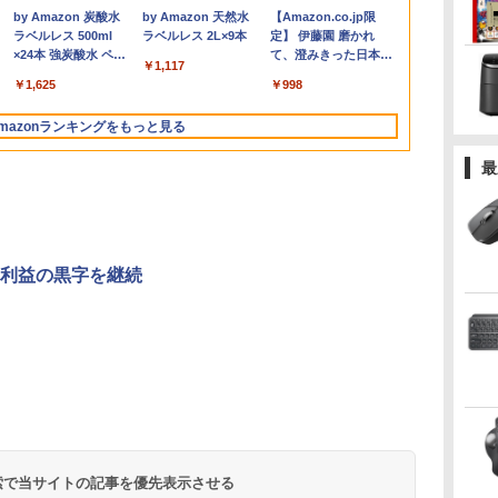
￥49,800
￥19,800
￥8,980
￥1,689
￥37,800
￥17,800
￥8,999
￥59,800
￥21,800
￥12,580
￥23,760
￥23,800
￥69,800
￥12,280
￥5,764
n
|
mini pc Windows11
i3 第8世代｜中古ノー
4ms 250nit リフレッシ
モ
VersaPro VX-4 PC-
FHD 1920×1080 1080P
SSD256GB+HDD500GB
メモリ8GB Core i3 第
ィスプレイ 1080P 23.8
インチ SSD12
データ ADS
.
Anker Soundcore
見知らぬ糸
by Amazon 炭酸水
【2026年アップグレ
On My Road
by Amazon 天然水
Xiaomi シャオミ
On My Road
【Amazon.co.jp限
i5
ス
Pro 超軽量 4コア/4ス
トパソコン
ュレート 100Hz HDMI
リ:8GB/16GB/32GB/SSD:256GB/512GB/1TB/USB
VKT16XZG4 Core i5
Fast IPS パネル PU保
DVDマルチ デスクトッ
8世代 Microsoft
インチ 144Hzリフレッ
モリ8GB Core
フルHD対応2
Liberty 5 ミッドナイ
ラベルレス 500ml
ード版】AOKIMI ワ
(Stadium ver.)
ラベルレス 2L×9本
REDMI Buds 8 Lite ワ
(Stadium ver.)
定】 伊藤園 磨かれ
統入
レッド 2.9GHz ミニ
Windows11 office付き
VGA D-Sub チルト
3.1/DP/HDMI/Wi-fi/2画
8250U メモリ8GB /
護カバー付き 非光沢
プパソコン【中古】
Office付き
シュレート sRGB99%
代 Microsoft 
ド液晶ディスプ
￥250
トブラック
×24本 強炭酸水 ペッ
イヤレスイヤホン
イヤレスイヤホン
て、澄みきった日本の
eb
パソコン 静音 M.2
｜中古ノートパソコン
VESA規格
面出
16GB 中古SSD 2.5イ
1200:1 高コントラスト
【30日保証】20007027
Windows11 Lenovo
1670万色 300nits ΔE
き Windows1
辺フレームレス 
￥250
￥1,117
￥250
水
トボトル 500ミリリ
bluetooth イヤホン
Bluetooth 5.4 ノイズ
水 2L 8本 ラベルレス [
N
2242 SATA WIFI6
15.6 テンキー付き｜ノ
67D5KAC6JP レノボ
力/Windows11/Windows10/Office/
ンチ128GB / 256GB /
超軽量 640g スピーカ
Thinkpad L580 中古ノ
＜1 低ブルーライト 大
Versapro V
A221DB 単
￥14,990
￥1,625
￥1,964
￥3,480
￥998
ットル (Smart
V12 小型軽量 ブルー
キャンセリング ANC
ケース ] [ 水 ] [ ペット
期
属
Bluetooth5.2 4K
ートパソコン
ディスプレイ 液晶モニ
中古 デスクトップ デス
512GB Windows11
ー内蔵 Type-C/HDMI
ートパソコン PC パソ
画面 TÜV認証 目にや
パソコン 中古 
可（同一商品
Basic)
トゥースHi-Fi 最大
36時間再生
ボトル ] [ 箱買い ] [ ス
HDMI 2画面出力 デス
Microsoft Office付き
ター 【展示品特価】
クトップPC
Pro 64bit【送料無料】
接続 PS5/Switch/PC/
コン 中古ノートPC 中
さしい 調整可能なスタ
コン 中古ノー
複数購入可）
mazonランキングをもっと見る
36時間再生 ぶるーと
トック ] [ 水分補給 ]
クトップPC みにpc
｜ノートパソコン
【1年保証】
スマホ対応
古PC SSD1TB メモリ
ンド VESA
SSD1TB メモ
トカード決済
ゅーす コードレス
省エネ オフィス高速
Windows11 第8世代
MFP156T1F
16GB 中古パソコン レ
決済のみ
最
ENCノイズキャンセ
起動 省電力 静音設計
ノボ
リング 自動ペアリン
グ Type-C充電 マイ
ク付き 防水 タッチ式
音量調整 スポーツ/通
勤/通学/WEB会議(ホ
営業利益の黒字を継続
ワイト)
ONE PIECE モノクロ
HUNTER×HUNTER
スーパーの裏でヤニ吸
版 115 (ジャンプコミ
モノクロ版 39 (ジャ
うふたり 9巻 (デジタル
ックスDIGITAL)
ンプコミックス
版ビッグガンガンコミ
DIGITAL)
ックス)
￥594
￥572
￥810
 検索で当サイトの記事を優先表示させる