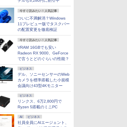
デルも5,280円に割引中
今すぐ読みたい！人気記事
ついに不満解消？Windows
11プレビュー版でタスクバー
の配置変更を徹底検証
今すぐ読みたい！人気記事
VRAM 16GBでも安い
Radeon RX 9000、GeForce
で言うとどのぐらいの性能？
ビジネス
デル、ソニーセンサーのWeb
カメラを標準搭載した小規模
会議向け43型4Kモニター
ビジネス
リンクス、6万2,800円で
Ryzen 5搭載のミニPC
AI
ビジネス
社員全員にAIエージェント、