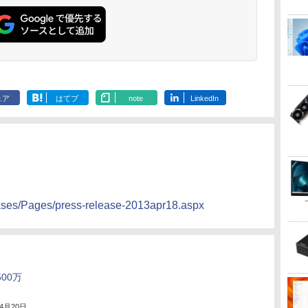
ェア
はてブ
note
LinkedIn
ases/Pages/press-release-2013apr18.aspx
00万
年4月20日