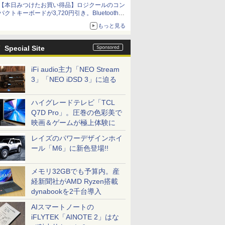
【本日みつけたお買い得品】ロジクールのコン
パクトキーボードが3,720円引き。Bluetoothで3
台接続対応
もっと見る
Special Site
iFi audio主力「NEO Stream
3」「NEO iDSD 3」に迫る
ハイグレードテレビ「TCL
Q7D Pro」。圧巻の色彩美で
映画＆ゲームが極上体験に
レイズのパワーデザインホイ
ール「M6」に新色登場!!
メモリ32GBでも予算内。産
経新聞社がAMD Ryzen搭載
dynabookを2千台導入
AIスマートノートの
iFLYTEK「AINOTE 2」はな