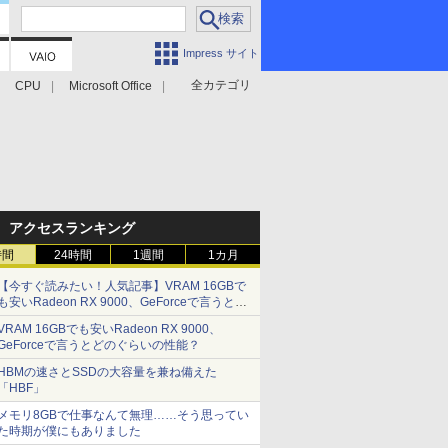
Impress サイト
全カテゴリ
CPU
Microsoft Office
アクセスランキング
時間
24時間
1週間
1カ月
【今すぐ読みたい！人気記事】VRAM 16GBで
も安いRadeon RX 9000、GeForceで言うとど
のぐらいの性能？ - PC Watch
VRAM 16GBでも安いRadeon RX 9000、
GeForceで言うとどのぐらいの性能？
HBMの速さとSSDの大容量を兼ね備えた
「HBF」
メモリ8GBで仕事なんて無理……そう思ってい
た時期が僕にもありました