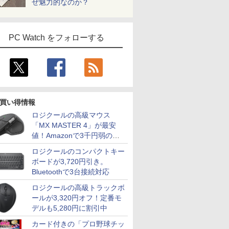
ぜ魅力的なのか？
PC Watch をフォローする
買い得情報
ロジクールの高級マウス
「MX MASTER 4」が最安
7
7
7
7
8
8
8
9
9
9
8
10
10
10
値！Amazonで3千円弱の割
引
ロジクールのコンパクトキー
ボードが3,720円引き。
Bluetoothで3台接続対応
ロジクールの高級トラックボ
ールが3,320円オフ！定番モ
Fクーポ
Dell OptiPlex
買い得な2
反対な君と
超得2,500円OFF&P2倍
【期間限定5%OFFクー
デルモンテ 食塩無添加
【エントリーでポイント100％還元の
レビュー投稿 5年保証
Dell モニター 27インチ
卓上 羽生結弦（2027年
Xiaomi シャオミ
Pixio PXC248 Wave ゲ
宇宙兄弟（46） （モー
【エントリーでポイント10
【マラソン
【中古】 B
【送料無料
カメラ搭載
3世代 i5 13500 メモリ
ット】も
ト （ジャ
｜レッツノート｜
ポン 8/12 10時まで】
トマトジュース 800ml
チャンス】GMKtec ミニpc AMD
｜MS Office 2024 H&B
P2719H IPSパネル フ
1月始まりカレンダー）
REDMI Pad 2
ーミングモニター 23.6
ニング KC） [ 小山
チャンス】GMKtec デス
30%OFF
ー ディス
35巻セッ
デルも5,280円に割引中
ノートパソ
56GB DVDROM Win11
す！ I・
） [ 阿
Microsoft office 2019
モニター 27インチ
×15本
Ryzen7 8845HS MAX5.1GHz 8コア 16
搭載｜中古ノートパソ
ルHD HDMI DP VGA
6+128GB ラベンダー
インチ FHD 200Hz
宙哉 ]
EVO-X3 AMD Ryzen AI Ma
まかせパソコ
GC2870H
￥3,410
￥26,950
カード付きの「プロ野球チッ
コン 14
イ・オー・
H&B付き｜中古ノート
100Hz FHD VAパネル
スレッド Oculink DDR5 32G 1T PCIe
コン Windows11
画面回転 高さ調整 中古
パープル 11型Android
Fast VA 湾曲 白 ホワイ
コア/32スレッド 5.1GHz 
i5 第11世
ルHD/VA/