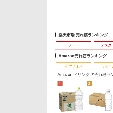
楽天市場 売れ筋ランキング
ノート
デスク
Amazon売れ筋ランキング
8
10
10
10
1
1
1
1
2
2
2
2
イヤフォン
ミュー
Amazon ドリンク の売れ筋
の
aomi シャオミ
io PXC248 Wave ゲ
兄弟（46） （モー
【エントリーでポイント100％還元の
【マラソン限定
【中古】 BenQ モニタ
【送料無料】黒執事 1-
【ノートPC用】【あん
中古パソコン | NEC |
NEC AS223WM 液晶モ
宇宙兄弟（46） 【電子
HP ProDesk 400 G6
【期間限定★新品無
中古モニター | 液晶
DVD付 学研まん
MI Pad 2
ングモニター 23.6
グ KC） [ 小山
チャンス】GMKtec デスクトップPC
30%OFF】中古 店長お
ー ディスプレイ
35巻セット
しん3ヶ月に延長保証】
Mate MKM28L-3 |
ニター 21.5インチワイ
書籍】[ 小山宙哉 ]
DM 【Core i5 10500T/
マウス付】中古ノー
ィスプレイ | PHILIPS
NEW日本の歴史 4
 16
128GB ラベンダー
 FHD 200Hz
]
EVO-X3 AMD Ryzen AI Max+ 395 16
まかせパソコン Core
GC2870H 28インチ/フ
通常付属している30日
Windows11 | デスク
ド 白 ホワイト
メモリ
パソコン Windows1
243V5QHABA/11 | 2
特典付き全14巻セッ
￥26,950
￥1,131
Ie
プル 11型Android
t VA 湾曲 白 ホワイ
コア/32スレッド 5.1GHz ミニPC
i5 第11世代 メモリ
ルHD/VA/HDMI,VGA端
の保証期間が3ヶ月に延
トップ | 一年保証 | 第
1920×1080 （フル
16GB(DDR4)/SSD256
Office2019搭載 15.
インチワイド
[ 大石 学 ]