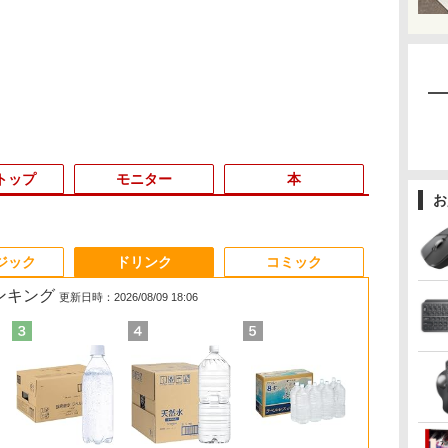
トップ
モニター
本
お
3
3
3
3
4
4
4
4
5
5
5
5
6
6
6
6
ジック
ドリンク
コミック
ランキング
更新日時：2026/08/09 18:06
線
デ
が
【正規永久版Office付
超得1,000円OFF｜新生
【ポイント最大28倍】
オレンジページ 2026
【★最大100%ポイン
【今だけ】全品ポイン
【お買い物マラソ開催
ハヤブサ消防団 森へつ
NEC Mate ML-D 単体
【1500円OFFクーポ
【楽天1位!1,600円OFF
角川まんが学習シリー
【1500円OF
【中古】Aランク 
大好評！【お
【全巻】 正
ト
 |
大
き】ミニpc 【Intel
活応援 豪華特典付き｜
lenovo モニター L22-
10/17号増刊＜グレー＞
ト】【Win11正式対応】
ト10倍 お買い物マラソ
中！P最大31.5%還元】
づく道 [ 池井戸 潤 ]
Windows11 64bit HDMI
ン】【テンキー&Wi-
クーポン 8/4 20:00-
ズ 日本の歴史 全16
ン】【WEB
7010SFF 第1
台同時購入セ
僕 1-8巻セッ
1
3.6
ト
N5095 LPDDR4X
最新OS対応 第8世代｜
4e 21.5インチ ワイド
[雑誌]
Dell OptiPlex 3070
ン★8/4～8/11★中古パ
五年保証 白 モバイル
Core i5 12400 メモリー
Fi】ノートパソコン
8/11 01:59】Xiaomi
巻+別巻5冊定番セット
&フルHD】
16GB NVMe2
ご用意していま
ンプコミックス
￥2,200
GB(M.2
6型
16GB 256GB SSD】
最大180日保証｜Core
フルHD 1920×1080 IPS
SFF/第9世代 Core i5/メ
ソコン ノートPC NEC
モニター 15.6 インチ
16GB 高速
15.6インチ SSD128GB
Monitor A24i 2026 デ
[ 山本 博文 ]
コン 中古パソ
O DATA ア
賀沢 紅茶 ]