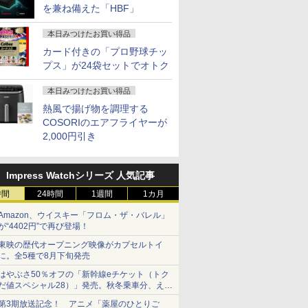
を兼ね備えた「HBF」
本日みつけたお買い得品
カード付きの「プロ野球チッ
プス」が24袋セットでオトク
本日みつけたお買い得品
熱風で揚げ物を調理する
COSORIのエアフライヤーが
2,000円引き
Impress Watchシリーズ 人気記事
時間
24時間
1週間
1カ月
Amazon、ウイスキー「フロム・ザ・バレル」
が“4402円”で再び登場！
東映の歴代オープニング映像がカプセルトイ
に。全5種で8月下旬発売
はやぶさ50％オフの「新幹線eチケット（トク
だ値スペシャル28）」発売。秋冬乗車分、えき
ねっと限定
第3期放送記念！ アニメ「薬屋のひとりご