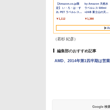
,981
,800
130
￥759,998
￥39,800
￥19,560
￥1,000
￥12,000
￥5,200
￥32,980
￥9,999
￥5,980
￥21,560
レット
パステル ピンク ブ
128GB LPDDR5X 8000MHz 2TB M.2
8GB 16GB SSD240GB
子/ブルーライト軽減
長されます。【単品購
8世代 | Core i5 8400
HD）TN 白色LEDバッ
NVMe)/Win11Pro-
テンキー付き Celero
1920×1080(フルHD) 
Anker Soundcore
BRUCE WAYNE feat.
【Amazon.co.jp限
Anker Soundcore
BRUCE WAYNE feat
by Amazon 天然水
ps
/128GB/WiFi
 水色 かわいい ゲ
2280 SSD USB4 業務用 WiFi7
15インチ Windows11
入・併用不可※レビュ
2.8(〜最大4.0)GHz |
クライト ミニ D-sub
64bit】【中古/送料無
第8世代Core i3 Core 
LEDバックライト | 
P40i オフホワイト
Flo Milli, ATL Jacob
定】 い・ろ・は・す
P31i ブラック
Flo Milli, ATL Jacob
ラベルレス 500ml
 ゲ
5864JP
部屋 ディスプレイ
Bluetooth5.4 8K 4画面 高性能 ゲーミ
WPS Office 1年保証 ノ
ーキャンペーンは除く /
MEM:8GB |
VGA HDMI ディスプレ
料】※沖縄・離島を除
メモリ4GB/16GB
ピーカー内蔵 | 3系
[Explicit]
2L PET ラベルレス
[Explicit]
×24本 富士山の天然
ム モニター カー
ングPC Windows11 Pro AI PC 省スペ
ートパソコン【CA】
ノートパソコン専用】
SSD:256GB | DVDマ
イ PS4 switch 対応 ス
く
SSD128GB～1TB W
力(VGA・DVI-D・
￥7,990
￥5,990
×8本
水 バナジウム含有 
曲面 ピクシオ ps5
ース
中古ノートPC 中古ノ
ルチ | 無線LAN:なし |
イッチ 【中古】
カメラ DVD 無線LA
HDMI) | VGAケーブ
￥250
￥1,112
￥250
￥1,380
ミネラルウォーター
s pc【最大5年保
ートパソコン 中古パソ
Win11Pro64bit
店長おまかせPC 初
ル・電源ケーブル付
ペットボトル 静岡県
コン 中古PC 中古品
設定済 送料無料【中
【30日保証】
A
産 500ミリリットル
win11 パソコン コスパ
古】
(Smart Basic)
ノートパソコン
（若杉 紀彦）
編集部のおすすめ記事
AMD、2014年第1四半期は
薬屋のひとりごと 17
異世界居酒屋「の
巻 (デジタル版ビッグ
ぶ」(22) (角川コミッ
ガンガンコミックス)
クス・エース)
￥770
￥832
Google