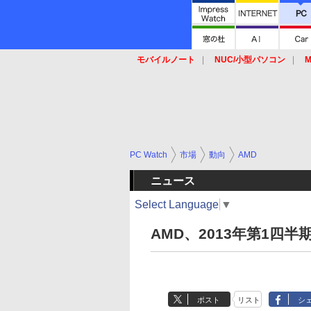
モバイルノート
NUC/小型パソコン
M
SSD
キーボード
マウス
PC Watch
市場
動向
AMD
ニュース
Select Language
▼
AMD、2013年第1四半
ポスト
リスト
シ