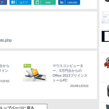
ェア
はてブ
note
LinkedIn
bto.php
台から
マウスコンピュータ
プリイン
ー、5万円台からの
Office 2013プリインス
トールPC
3年2月4日
2013年1月31日
トップページに戻る