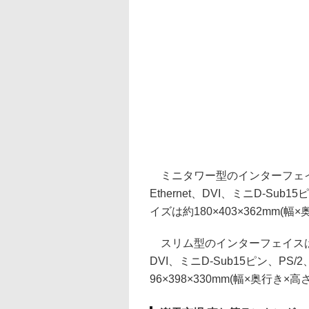
ミニタワー型のインターフェイスは、US
Ethernet、DVI、ミニD-S
イズは約180×403×362mm(幅
スリム型のインターフェイスは、USB 3
DVI、ミニD-Sub15ピン、P
96×398×330mm(幅×奥行き×高