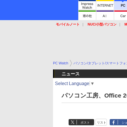
モバイルノート
NUC/小型パソコン
M
SSD
キーボード
マウス
PC Watch
パソコン/タブレット/スマートフォ
ニュース
Select Language
▼
パソコン工房、Office 
ポスト
リスト
シ