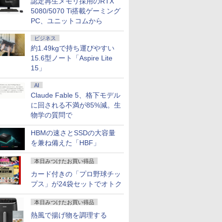
認定再生メモリ採用のRTX
 第8世代｜
古ノートpc 中古pc
｜中古ノートPC｜中古
ン
マウント 
5080/5070 Ti搭載ゲーミング
win11
パソコン
PC、ユニットコムから
ビジネス
約1.49kgで持ち運びやすい
15.6型ノート「Aspire Lite
15」
AI
Claude Fable 5、格下モデル
に回される不満が85%減。生
物学の質問で
HBMの速さとSSDの大容量
を兼ね備えた「HBF」
本日みつけたお買い得品
カード付きの「プロ野球チッ
プス」が24袋セットでオトク
本日みつけたお買い得品
熱風で揚げ物を調理する