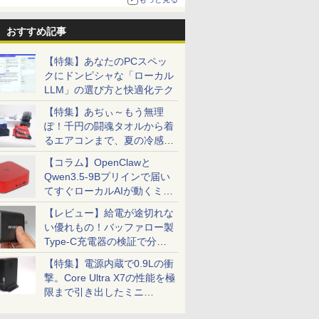
おすすめ記事
【特集】あなたのPCスペッ
クにドンピシャな「ローカル
LLM」の選び方と快適化テク
【特集】あぢぃ～もう無理
ぽ！千円の闘魂タオルから着
るエアコンまで、夏の冷感グ
ッズ一挙紹介
【コラム】OpenClawと
Qwen3.5-9Bプリインで届い
てすぐローカルAIが動くミニ
PC「SER9 Pro」
【レビュー】給電が途切れな
い優れもの！バッファロー製
Type-C充電器の検証で分か
ったこと
【特集】電源内蔵で0.9Lの衝
撃。Core Ultra X7の性能を極
限まで引き出したミニ
PC「GPD BOX」