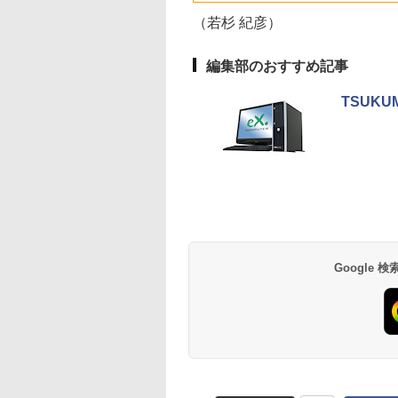
(Smart Basic)
古ノートPC｜中古
ン
マウント 会議
（若杉 紀彦）
コン
編集部のおすすめ記事
TSUKU
Google