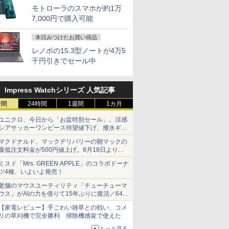
モトローラのスマホが約1万
7,000円で購入可能
本日みつけたお買い得品
レノボの15.3型ノートが4万5
千円引きでセール中
Impress Watchシリーズ 人気記事
時間
24時間
1週間
1カ月
ユニクロ、今日から「お盆特別セール」。涼感
シアサッカーワンピース待望値下げ、撥水ギア
ショーツは1990円に
マクドナルド、マックデリバリーの朝マックの
最低注文料金が500円値上げ。8月18日より
1,500円から受付
ミスド「Mrs. GREEN APPLE」のコラボドーナ
ツ4種、いよいよ発売！
老舗のマウスユーティリティ「チューチューマ
ウス」がAIの力を借りて15年ぶりに復活／64bit
化、Windows 10/11、「Chrome」も走り回
【家電レビュー】手ごわい雑草との戦い、コメ
る。復活記念で2026年末まで500円
リの草刈機で完全勝利 掃除機感覚で使えた
もっと見る