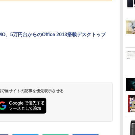
ゅーす コードレス
き/4Kタイプ
軽量 薄型 ダイナブック
ター Minifire
Windows11
ENCノイズキャンセ
MF24X3C
パソコン
リング 自動ペアリン
グ Type-C充電 マイ
ク付き 防水 タッチ式
音量調整 スポーツ/通
勤/通学/WEB会議(ホ
MO、5万円台からのOffice 2013搭載デスクトップ
ワイト)
 検索で当サイトの記事を優先表示させる