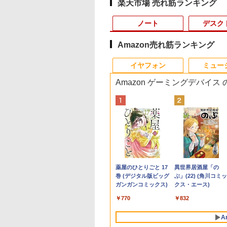
楽天市場 売れ筋ランキング
ノート
デスク
Amazon売れ筋ランキング
4
10
10
10
1
1
1
1
2
2
2
2
イヤフォン
ミュー
Amazon ゲーミングデバイス
ントリーで最
10％OFF｜超軽量
ノボジャパン
巻】 ちいかわ な
【エントリーでポイント
【週末限定999円
【840円OFF 8/11 1:59
DIME (ダイム) 2026年
Amazon(アマゾン) タ
【在庫処分特価】Apple
PHILIPS/フィリップス
なぜ、あの人のがんは
【良い】送料無料
【新古品】2026年福
トランスフォーマー
【エントリーで
C 希少な
画質｜NEC
ovo L24-4C モニ
小さくてかわいい
100％還元のチャンス】
OFF！】 中古パソコン
まで】液晶モニター 27
11月号 [雑誌] 【特集:
ブレットPC New Fire
iMac A1418 Quad-Core
241V8/11 / 23.8型ワイ
消えたのか？
TF: PHILIPS / フィリ
ノートパソコン
FANBOOK 2026
100％還元チャ
ofessional
saPro VG-7｜フル
［23.8型 / フル
 1-8巻セット （ワ
GMKtec EVO-X1 Pro AI PC
中古 ノートパソコン
インチ PCディスプレ
踊る大捜査線】
Max 11(2023年発売) グ
Core i5 メモリ8GB 1TB
ド 液晶ディスプレイ
ップス 23.8型 ワイド
Windows11 ノートP
G10 ミニPC【A
￥3,828
￥2,500
デル■ 高速
 薄型 軽量｜中古ノ
1920×1080) / ワイ
KC） [ ナガノ ]
AMD Ryzen AI 9 HX 470 ミ
Office付き バッテリー
イ HDMI フルHD ゲー
レー B0B2SD8BVX
21.5型 Wi-Fi macOS
FullHD/HDMIケーブル
HDMI 24インチ 液晶
14インチノートパソ
3500U DDR4 
,800
,180
900
￥314,998
￥37,000
￥15,960
￥1,300
￥19,980
￥12,100
￥5,500
￥6,480
￥21,800
￥61,999
 500GB ■
パソコン
 144Hz］ クラウド
ニPC MAX5.2GHz 12コア/24
良好 コスパ最強 大容
ミングモニター PC パ
［11型 /Wi-Fiモデル /
Catalina Bluetooth Wi-Fi
標準添付【中古/送料無
ニター 243V7Q フル
ン 4GB 64GB パソ
512GB/256GB
Anker Soundcore
BRUCE WAYNE feat.
【Amazon.co.jp限
薬屋のひとりごと 17
Anker Soundcore
BRUCE WAYNE feat
by Amazon 天然水
異世界居酒屋「の
ブ ■ HP
dows11 office付｜
ー 67DDKAC6JP
スレッド 64GB LPDDR5 M.2
量 国内メーカー Win11
ソコン ノングレア 非
ストレージ：64GB］
Webカメラ 中古パソコン デ
料】※沖縄、離島を除
HD(1920x1080) 
Office搭載 薄型ノー
4C/8T 3.7GHz
P40i ブラック
Flo Milli, ATL Jacob
定】 い・ろ・は・す
巻 (デジタル版ビッグ
P31i ブラック
Flo Milli, ATL Jacob
ラベルレス 500ml
ぶ」(22) (角川コミッ
8300 CMT ミ
e i5 第10世代｜メ
2280 SSD 1TB/2TB 最大
正式対応 初期設定済み
光沢 IPS ブルーライト
B0B2SD8BVX [振込不
スクトップ 一体型 90日保証
く
ーカー搭載 動作良
PC インテルCeleron
Windows11 Pr
[Explicit]
2L PET ラベルレス
ガンガンコミックス)
[Explicit]
×24本 富士山の天然
クス・エース)
古パソコン】
8GB SSD256GB
16TB拡張 Windows11 Pro 3
訳あり Windows11
カット 144Hz
可]
【中古】
中古【3ケ月保証】
第11世代 日本語キ
出力 LAN *2 Wi
￥7,990
￥5,990
×8本
水 バナジウム含有 
サポート
crosoft
画面 8K出力 WiFi 7
Pro NEC VersaPro
1920×1080 Full HD DP
ードデュアル USB3.
Bluetooth5.0
￥250
￥1,112
￥770
￥250
￥1,380
￥832
ミネラルウォーター
ice2019｜13.3型｜
Bluetooth5.4 USB4 Oculink
VKM16X-6 Core i5
USB Type-c スピーカ
WIFI Bluetooth テ
pc Ryzen 5
ペットボトル 静岡県
bカメラ搭載｜ノー
静音 Mini PC ゲーミングPC
8GB 15.6インチ 中古
ー内蔵 ヘッドホン端子
ーク応援 初心者向け
N95/N97/N100
A
産 500ミリリットル
ソコン｜ノートPC
パソコン ノートパソコ
薄型 アーム 対応 VESA
り高性能