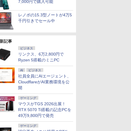
7,000円で購入可能
レノボの15.3型ノートが4万5
千円引きでセール中
7
7
7
2
8
8
8
3
9
9
9
4
10
10
10
新記事
ビジネス
リンクス、6万2,800円で
Ryzen 5搭載のミニPC
AI
ビジネス
FF&P2倍
】Apple
カー直
「のぶ」
【マラソン限定価格】
モバイルモニター
[新品]キングダム (1-79
【エントリーでポイント
【マラソンP5倍/10%オ
AOC(エーオーシー)
【送料無料】100日後
【期間限定！エントリーで最
超得10％OFF｜超軽量
レノボジャパン
【全巻】 ちいかわ な
【エントリーで
【週末限定
【840円OFF
DIME (ダイ
社員全員にAIエージェント、
HD｜
Quad-Core
】モニタ
籍】[ 蝉
中古 Panasonic Let's
HAILESI S123E 12.3イ
巻 最新刊) 全巻セット
100％還元チャンス】GMKtec
フクーポン】中古ノー
24G11ZE/11 ゲーミン
に英語がものになる1日
大10倍】 中古PC 希少な
＆高画質｜NEC
Lenovo L24-4C モニ
んか小さくてかわいい
100％還元のチ
OFF！】
まで】液晶
11月号 [雑
CloudflareがAI業務環境を公
ffice搭載
リ8GB 1TB
D HP
note CF-SV1 Core i5
ンチ タッチパネル モバ
G10 ミニPC【AMD Ryzen 5
トパソコン 東芝
グモニター ブラック ＆
10分ネイティブ英語書
Windows XP Professional
VersaPro VG-7｜フル
ター ［23.8型 / フル
やつ 1-8巻セット （ワ
GMKtec EVO-X1 
中古 ノー
インチ P
踊る大捜査
￥56,870
開
保証｜
 macOS
324pv
1145G7 第11世代CPU
イルディスプレイ
3500U DDR4 16GB
dynabookP55 第10世
レッド ［23.8型 /フル
き写し／ブレット・リ
32bit SP3 モデル■ 高速
HD 薄型 軽量｜中古ノ
HD(1920×1080) / ワイ
イドKC） [ ナガノ ]
AMD Ryzen AI 9
Office
イ HDMI 
￥29,800
￥13,915
￥61,999
￥29,850
￥14,200
￥1,980
￥54,800
￥39,800
￥15,180
￥9,900
￥314,998
￥37,000
￥15,960
￥1,300
8世代｜メモ
tooth Wi-Fi
D VA モ
メモリ16GB
1920x1280 フルHD 3:2
512GB/256GB/1T SSD】
代 Core i7 メモリ16GB
HD(1920×1080) /ワイ
ンゼイ／井上麻衣
Core i5 ■ 4GB 500GB ■
ートパソコン
ド / 144Hz］ クラウド
ニPC MAX5.2GH
良好 コス
ミングモニタ
ゲーミング
56GB｜中
中古パソコン デ
.8型 角度
SSD256GB 12インチ
比率 100%sRGB広色
4C/8T 3.7GHz 64GB 16T拡張
SSD256GB Bluetooth
ド /240Hz］
DVDマルチドライブ ■ HP
Windows11 office付｜
グレー 67DDKAC6JP
スレッド 64GB L
量 国内メー
ソコン ノ
マウスがTGS 2026出展！
コン
体型 90日保証
00Hz 液晶
WUXGA Windows11
域 高輝度300nit HDR
Windows11 Pro 8K/4K 3画面
HDMI カメラ Wi-Fi
24G11ZE11
Compaq Elite 8300 CMT ミ
Core i5 第10世代｜メ
2280 SSD 1TB/
正式対応 
光沢 IPS
office付き
S5
Pro CF-SV1RDLKS 1
対応 OTG対応 ポータ
RTX 5070 Ti搭載の記念PCを
出力 LAN *2 WiFi5
15.6インチフルHD
ニタワー型【中古パソコン】
モリ8GB SSD256GB
16TB拡張 Window
訳あり Win
カット 144
パソコン
itch 3年
年保証 Bランク ノート
ブルモニター 超薄型 軽
Bluetooth5.0 Nucbox みに
Windows11 Pro 送料
整備済み 安心サポート
｜Microsoft
画面 8K出力 WiFi
Pro NEC V
1920×1080
49万9,800円で発売
コン
(型番:
パソコン【CA】 レッ
量 自立型
pc Ryzen 5
無料 保証付き
office2019｜13.3型｜
Bluetooth5.4 U
VKM16X-6 
USB Typ
ffice付き
ツノート 中古ノートパ
N95/N97/N100/4300U/N150よ
Webカメラ搭載｜ノー
静音 Mini PC
8GB 15.
ー内蔵 ヘ
ゲーミング
コン
ソコン 中古パソコン 中
り高性能
トパソコン｜ノートPC
パソコン 
薄型 アーム