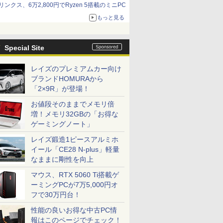
リンクス、6万2,800円でRyzen 5搭載のミニPC
もっと見る
Special Site
レイズのプレミアムカー向け
ブランドHOMURAから
「2×9R」が登場！
お値段そのままでメモリ倍
増！メモリ32GBの「お得な
ゲーミングノート」
レイズ鍛造1ピースアルミホ
イール「CE28 N-plus」軽量
なままに剛性を向上
マウス、RTX 5060 Ti搭載ゲ
ーミングPCが7万5,000円オ
フで30万円台！
性能の良いお得な中古PC情
報はこのページでチェック！