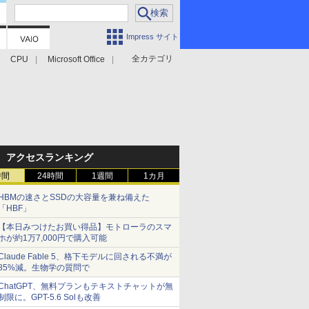
Impress サイト
全カテゴリ
CPU
Microsoft Office
アクセスランキング
時間
24時間
1週間
1カ月
HBMの速さとSSDの大容量を兼ね備えた
「HBF」
【本日みつけたお買い得品】モトローラのスマ
ホが約1万7,000円で購入可能
Claude Fable 5、格下モデルに回される不満が
85%減。生物学の質問で
ChatGPT、無料プランもテキストチャットが無
制限に。GPT-5.6 Solも改善