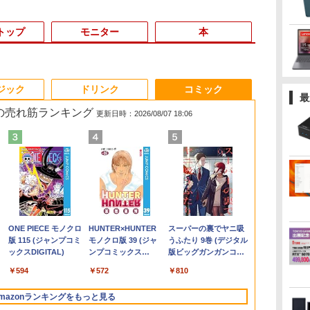
トップ
モニター
本
3
3
3
3
4
4
4
4
5
5
5
6
1
6
6
ジック
ドリンク
コミック
最
 の売れ筋ランキング
更新日時：2026/08/07 18:06
袋
ポイント
モバイルモニター 15.6
【1500円OFFクーポ
機動警察パトレイバー
【期間限定！エントリーで最
ノートパソコン 14イン
11.6インモバイルモニ
高校野球神奈川グラフ
【エントリーでポイント
超軽量 フルHD｜富士
【お買い物マラソ開催
魔女と傭兵（9） 【電
超得2,000円O
【在庫処分特価
【公式・メー
異世界居酒屋
ンス】GMKtec
インチ InnoView モバ
ン】【訳アリ】【WEB
シバシゲオ×ぴあ （ぴ
大10倍】 中古PC 希少な
チ 新品 Windows11
ターIPS小型ディスプ
（2026） 第108回全国
100％還元のチャンス】
通 U939｜中古ノート
中！P最大31.5%還元】
子書籍】[ 宮木真人 ]
｜高画質フル
iMac A1418 
販・送料無料
(22) 【電子書
C
MD Ryzen 5
イルディスプレイ 自立
カメラ＋フルHD】ノー
あMOOK）
Windows XP Professional
Pro Office搭載 日本語
レイ 1366x768 防眩光
高校野球選手権神奈川
GMKtec EVO-X1 Pro AI PC
パソコン Windows11
5年保証/Type-C/100Hz
Microsoft O
Core i5 メモ
ー 新品 フルH
川 夏哉 ]
￥792
モ
コ
16GB
型 1920*1080 FHD ポー
トパソコン 中古パソコ
32bit SP3 モデル■ 高速
キーボード メモリ
薄型 軽量USB Type-C
大会 [ 神奈川新聞社 ]
AMD Ryzen AI 9 HX 470 ミ
office付き｜Core i5 第
24インチ モニター
｜最大180日
21.5型 Wi-Fi
Series 3 Pro 
￥8,980
￥29,800
￥1,925
￥54,800
￥29,800
￥9,280
￥2,200
￥314,998
￥29,800
￥11,999
￥29,800
￥12,100
￥12,900
￥924
コン
/1T SSD】
タブルモニター IPS液晶
ン 13.3インチ
Core i5 ■ 4GB 500GB ■
8GB SSD 128GB
HDMIサブモニター ス
ニPC MAX5.2GHz 12コア/24
8世代｜メモリ 8GB
USB-C IPSパネル スピ
Core i5 第
Catalina Blue
23.8 インチFH
.
Anker Soundcore
On My Road
by Amazon 天然水
ONE PIECE モノクロ
【2026年アップグレ
On My Road
by Amazon 炭酸水
HUNTER×HUNTER
Xiaomi シャオミ
BUGS LIFE
コカ・コーラ やかんの
スーパーの裏でヤニ吸
スピ
ト
 64GB 16T拡張
パネル 薄型 軽量 持ち運
SSD256GB メモリ8GB
DVDマルチドライブ ■ HP
256GB 512GB 1TB
ピーカー内蔵Rasp PI5
スレッド 64GB LPDDR5 M.2
SSD 256GB｜フルHD
ーカー内蔵 HDR10
リ8GB SSD2
Webカメラ 
ニター VA 23
Liberty 5 ミッドナイ
(Stadium ver.)
ラベルレス 2L×9本
版 115 (ジャンプコミ
ード版】AOKIMI ワ
(Stadium ver.)
ラベルレス 500ml
モノクロ版 39 (ジャ
REDMI Buds 8 Lite ワ
麦茶 from 爽健美茶 ラ
うふたり 9巻 (デジタル
品
o 8K/4K 3画面
び 壁掛けに対応
Core i5-1135G7 第11世
Compaq Elite 8300 CMT ミ
Webカメラ WiFi
/PC/Macなど対応ポー
2280 SSD 1TB/2TB 最大
｜中古ノートパソコン
Adaptive Sync VESA
古ノートパソ
スクトップ 一
調整 VESA 1
￥250
トブラック
ックスDIGITAL)
イヤレスイヤホン
×24本 強炭酸水 ペッ
ンプコミックス
イヤレスイヤホン
ベルレス
版ビッグガンガンコミ
ーボ
Fi5
Switch/PS3/PS4/PS5/Xbox
代 Microsoft Office付
ニタワー型【中古パソコン】
Bluetooth 選べるカラ
タブルディスプレイ
16TB拡張 Windows11 Pro 3
軽量｜モバイルPC｜
対応 チルト調整可 オ
Windows11 
【中古】
HDMI VGA P
￥250
￥1,117
￥250
水
bluetooth イヤホン
トボトル 500ミリリ
DIGITAL)
Bluetooth 5.4 ノイズ
650mlPET×24本
ックス)
0
 Nucbox みに
One/PC/スマ
き Windows11 東芝
整備済み 安心サポート
ー 14型 薄型 軽量 初心
(ブラック, 11.6)
画面 8K出力 WiFi 7
Fujitsu｜ノートパソコ
フィス用PCモニター
｜中古ノート
Nintendo Sw
￥14,990
￥594
￥1,964
￥1,625
￥572
￥3,480
￥2,009
￥810
V12 小型軽量 ブルー
ットル (Smart
キャンセリング ANC
レワ
ホ/USBType-C/標準
dynabook G83 中古
者 学習向け PC ピンク
Bluetooth5.4 USB4 Oculink
ン｜ノートPC｜中古パ
フレームレス Type-
｜ノートパソ
保証 転送不可 
トゥースHi-Fi 最大
Basic)
36時間再生
/4300U/N150よ
HDMI対応【選べる種
PC パソコン ノートPC
シルバー 最短当日出荷
静音 Mini PC ゲーミングPC
ソコン｜パソコン｜中
C/HDMIポート 高画質
Microsoft O
9U5C1AA)
mazonランキングをもっと見る
36時間再生 ぶるーと
類】タッチ/ケース付
SSD1TB メモリ16GB
古PC
FHD フルHD 液晶モニ
｜ノートパソ