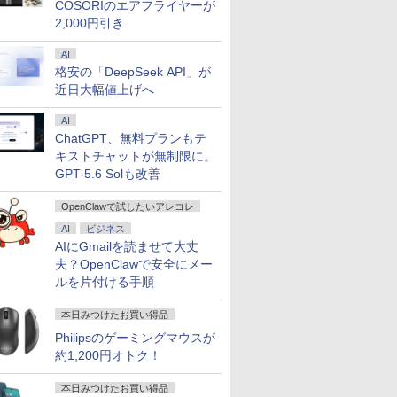
COSORIのエアフライヤーが
2,000円引き
AI
格安の「DeepSeek API」が
近日大幅値上げへ
AI
ChatGPT、無料プランもテ
キストチャットが無制限に。
GPT-5.6 Solも改善
OpenClawで試したいアレコレ
AI
ビジネス
AIにGmailを読ませて大丈
夫？OpenClawで安全にメー
ルを片付ける手順
本日みつけたお買い得品
Philipsのゲーミングマウスが
約1,200円オトク！
本日みつけたお買い得品