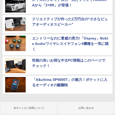
チ IPSパネル搭載 10点マルチタッチ対応
Aから「2×9R」が登場！
13.3インチ 良品 Lenovo ThinkPad X13
フルHD(1920×1080)解像度 モバイルモニ
5
Gen2 Type-20XJ フルHD / Windows11/
ター JN-MD-iE133F-T miniHDMI USB-C
高性能 AMD Ryzen 5-5650u/ 16GB/ 爆
sRGB:99% HDR 自立式キックスタンド
速NVMe式256GB-SSD/ カメラ/ 無線Wi-
搭載 フェルトケース同梱 【2年保証】 P
クリエイティブが作った2万円台の“小さなピュ
Fi6/ Office付き/ Win11【中古ノートパソ
Cモニター 液晶モニター ジャパンネクス
アオーディオスピーカー”
コン 中古パソコン 中古PC】税込送料無
ト
料 あす楽対応 当日発送
￥23,070
エントリーなのに脅威の実力!「Osprey」Nobl
￥34,990
e Audioワイヤレスイヤフォン4機種を一気に聴
く
性能の良いお得な中古PC情報はこのページで
チェック！
「A&ultima SP4000T」の魅力！ポケットに入
るオーディオの醍醐味
本サイトのご利用について
お問い合わせ