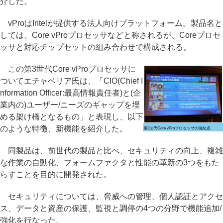
介した。
vProはIntelが提供する法人向けプラットフォーム。製品名と
しては、Core vProプロセッサなどと称されるが、Coreプロセ
ッサと対応チップセットの組み合わせで構成される。
この第3世代Core vProプロセッサに
ついてエチャベリア氏は、「CIO(Chief I
nformation Officer:最高情報責任者)と(企
業内の)ユーザー/ニーズのギャップを埋
める架け橋となるもの」と表現し、以下
のような特徴、新機能を紹介した。
第3世代Core vProプロセッサの強化点
同製品は、前世代の製品と比べ、セキュリティの向上、複雑
な作業の自動化、フォームファクタと性能の革新の3つをもた
らすことを目的に開発された。
セキュリティについては、脅威への管理、個人認証とアクセ
ス、データと資産の保護、監視と調停の4つの分野で機能追加/
強化を行なった。