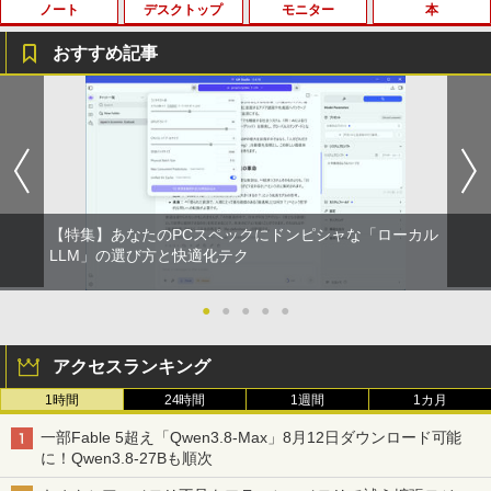
ノート
デスクトップ
モニター
本
薬屋のひとりごと 17巻 (デジタル版ビッグガ
ンガンコミックス)
おすすめ記事
￥770
【期間限定★新品無線マウス付】中古ノ
ポイント10倍 中古パソコン デスクトッ
HP Z24n G2 フレームレス 24インチワイ
九条の大罪（17） 【電子書籍】[ 真鍋昌
1
1
1
1
ートパソコン Windows11 Office2019搭
プパソコン Windows 11【Office付】
ドLED液晶モニタ IPSパネル 1920x1200
平 ]
載 15.6型 テンキー付き Celeron 第8世代
【Windows 11 Pro 64Bit搭載】DELL O
16:10 画面回転 高さ調整 入力端子:HDM
異世界居酒屋「のぶ」(22) (角川コミックス・
Core i3 Core i5 メモリ4GB/16GB SSD1
ptiplexシリーズ Core i5搭載/4G/新品SS
I、DVI、DP USBハブ(Type-C、Type-A)
￥759
エース)
28GB～1TB Webカメラ DVD 無線LAN
D 120GB/DVD-ROM/送料無料【オプショ
Mac対応PS· Switch対応 中古 送料無料
店長おまかせPC 初期設定済 送料無料
ン色々有】
3か月保証付き
【中古】
￥832
￥24,800
￥12,800
【特集】あなたのPCスペックにドンピシャな「ローカル
￥9,999
不老不死少女の苗床旅行記 5 【電子書
LLM」の選び方と快適化テク
2
籍】[ ふじはん ]
ONE PIECE モノクロ版 115 (ジャンプコミッ
クスDIGITAL)
【エントリーでポイント100％還元のチ
【楽天1位 累計販売100万台突破】モバイ
●
●
●
●
●
￥924
2
2
往復送料込！パソコンレンタルハイスペ
ャンス】GMKtec ミニpc G3 Pro Intel C
ルモニター 15.6インチ フルHD 4K タッ
2
ックモデルCore i7/16G/SSD/カメラ付き
ore i3 10110U 16GB DDR4 64GBまで増
チパネル バッテリー内蔵 選べる13モデ
￥594
アクセスランキング
（4週間延長）【Office2024セット】イ
設 512GB SSD M.2 2242 最大8TB Wind
ル 非光沢IPS パネル Type-C対応 HDMI
ンストール済※この商品はレンタルで
ows11 Pro mini pc 4.1GHz WIFI6 BT5.
モニター 持ち運び ディスプレイ サブデ
1時間
24時間
1週間
1カ月
す。販売品ではありません。ご了承下さ
2 小型PC VESA対応 ミニパソコン 2画面
ィスプレイ デュアルモニター ミニPC対
異世界居酒屋「のぶ」(22) 【電子書籍】[
3
い。
高性能 みにpc nucbox 省エネ デスクト
応 EVICIV
蝉川 夏哉 ]
HUNTER×HUNTER モノクロ版 39 (ジャンプ
一部Fable 5超え「Qwen3.8-Max」8月12日ダウンロード可能
ップPC
コミックスDIGITAL)
に！Qwen3.8-27Bも順次
￥14,300
￥12,999
￥924
￥66,248
￥572