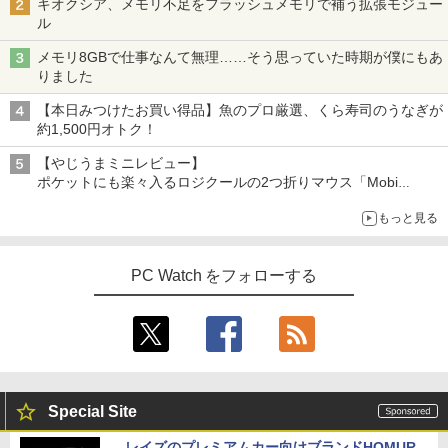
キオクシア、メモリ不足をフラッシュメモリで補う拡張モジュー
ル
ノートパソコン14インチ 極軽量約965g
モニター 27インチ 100Hz FHD VAパネル
3
3
メモリ8GBで仕事なんて無理……そう思っていた時期が僕にもあ
富士通 LIFEBOOK U748 高性能第7世代
[VETESA正規販売店]デスクトップパソ
スピーカー搭載 ブルーライト軽減 ノング
marnaのある暮らし （TJMOOK）
3
4
スーパーの裏でヤニ吸うふたり 9巻 (デジタル
りました
Core i5-7300U カメラ内蔵 メモリ最大16
コン PC 一体型 新品 Windows11 27型 C
レアタイプ 壁掛け対応 省スペース 角度
版ビッグガンガンコミックス)
GB SSD1TB 薄い軽い FHD液晶 type-C
ore i7 第4世代 Office付き メモリ16GB
調整 高視野角 178° Adaptive-Sync対応
￥2,799
【本日みつけたお買い得品】魚のプロ厳選、くら寿司のうなぎが
WIFI Bluetooth 中古ノートパソコン Off
SSD512GB 初期設定済 ホワイト ブラッ
MAXZEN MJM27CH02-F100
￥810
約1,500円オトク！
ice付き 5GWIFI Bluetooth最新Microso
ク
ftOffice2024可 Windows11
￥13,980
【やじうまミニレビュー】
￥69,800
ポケットにも楽々入るロジクールの2つ折りマウス「Mobi
￥16,500
Fold」。その気になるギミックとは？
美東澪/前人未踏 写真集
5
もっと見る
【楽天1位】 ワイヤレス モバイルモニタ
4
GMKtec GMK-K8 PLUS-32/1T-W11Pro
ー 15.6インチ 18.5インチ 21.4インチ 23.
￥3,300
4
【マラソンセール期間中ポイント5倍】中
(8845HS)
8インチ 1920*1080 8000mAh 10000mA
4
古ノートパソコン 第11世代 Core i5 メモ
hバッテリー 自立スタンド ポータブルモ
PC Watch をフォローする
リ16GB M.2 SSD256GB 13.3インチ フ
ニター IPS液晶パネル 非光沢画面 薄型
￥124,800
ルHD ノングレア Webカメラ 無線LAN
軽量 Type-C ミニHDMI Windows/スマ
Wi-Fi Bluetooth Windows11 東芝 dyna
ホなど対応
book G83/HS 初期設定済 すぐ使える 90
日保証 送料無料
￥19,999
デスクトップPC Ryzen7 5700G メモリ1
5
￥29,980
6GB SSD1TB B550 グラボなし
Special Site
【ECサイト限定】JAPANNEXT 13.3イン
￥148,700
5
レイズのプレミアムカー向けブランドHOMUR