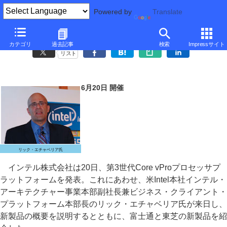
Powered by
Translate
インテル、富士通/東芝のvPro対応Ultrabookを披露
カテゴリ
過去記事
検索
Impressサイト
リスト
6月20日 開催
リック・エチャベリア氏
インテル株式会社は20日、第3世代Core vProプロセッサプ
ラットフォームを発表。これにあわせ、米Intel本社インテル・
アーキテクチャー事業本部副社長兼ビジネス・クライアント・
プラットフォーム本部長のリック・エチャベリア氏が来日し、
新製品の概要を説明するとともに、富士通と東芝の新製品を紹