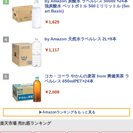
ンク
by Amazon 炭酸水 ラベルレス 500ml ×24本
強炭酸水 ペットボトル 500ミリリットル (Sm
￥250
art Basic)
￥-
￥1,625
【2026年アップグレード版】AOKIMI ワイヤ
On My Road (Stadium ver.)
レスイヤホン bluetooth イヤホン V12 小型
by Amazon 天然水ラベルレス 2L×9本
軽量 ブルートゥースHi-Fi 最大36時間再生 ぶ
￥250
るーとゅーす コードレス ENCノイズキャン
￥1,117
セリング 自動ペアリング Type-C充電 マイク
付き 防水 タッチ式音量調整 スポーツ/通勤/通
学/WEB会議(ホワイト)
BUGS LIFE
￥1,964
コカ・コーラ やかんの麦茶 from 爽健美茶 ラ
ベルレス 650mlPET×24本
￥250
Xiaomi シャオミ REDMI Buds 8 Lite ワイヤ
￥2,009
レスイヤホン Bluetooth 5.4 ノイズキャンセ
リング ANC 36時間再生
￥2,980
Amazonランキングをもっと見る
楽天市場 売れ筋ランキング