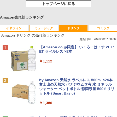
トップページに戻る
Amazon売れ筋ランキング
イヤフォン
ミュージック
ドリンク
コミック
Amazon ドリンク の売れ筋ランキング
更新日時：2026/08/07 00:06
Anker Soundcore P40i オフホワイト
BRUCE WAYNE feat. Flo Milli, ATL Jacob
【Amazon.co.jp限定】 い・ろ・は・す 2L P
[Explicit]
ET ラベルレス ×8本
￥7,990
￥250
￥1,112
Anker Soundcore P31i ブラック
BRUCE WAYNE feat. Flo Milli, ATL Jacob
by Amazon 天然水 ラベルレス 500ml ×24本
[Explicit]
富士山の天然水 バナジウム含有 水 ミネラル
ウォーター ペットボトル 静岡県産 500ミリリ
￥5,990
ットル (Smart Basic)
￥250
￥1,380
Anker Soundcore Liberty 5 アプリコットピ
On My Road (Stadium ver.)