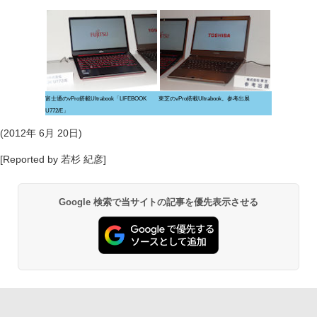
富士通のvPro搭載Ultrabook「LIFEBOOK
東芝のvPro搭載Ultrabook。参考出展
U772/E」
(2012年 6月 20日)
[Reported by 若杉 紀彦]
Google 検索で当サイトの記事を優先表示させる