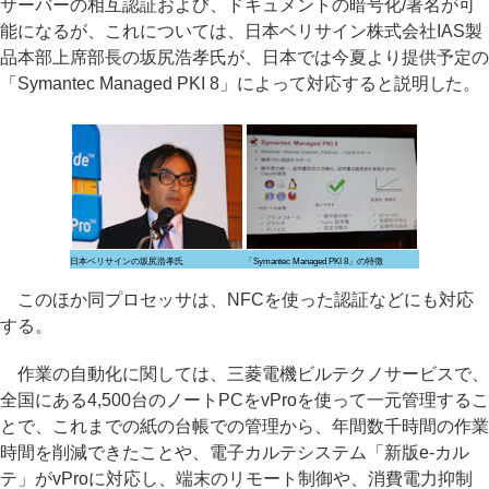
サーバーの相互認証および、ドキュメントの暗号化/署名が可
能になるが、これについては、日本ベリサイン株式会社IAS製
品本部上席部長の坂尻浩孝氏が、日本では今夏より提供予定の
「Symantec Managed PKI 8」によって対応すると説明した。
日本ベリサインの坂尻浩孝氏
「Symantec Managed PKI 8」の特徴
このほか同プロセッサは、NFCを使った認証などにも対応
する。
作業の自動化に関しては、三菱電機ビルテクノサービスで、
全国にある4,500台のノートPCをvProを使って一元管理するこ
とで、これまでの紙の台帳での管理から、年間数千時間の作業
時間を削減できたことや、電子カルテシステム「新版e-カル
テ」がvProに対応し、端末のリモート制御や、消費電力抑制