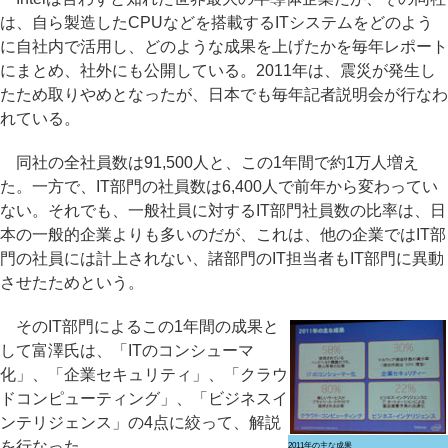
は、自ら製造したCPUなどを搭載するITシステムをどのよう
に自社内で活用し、どのような成果を上げたかを毎年レポート
にまとめ、社外にも公開している。2011年は、震災が発生し
たため取りやめとなったが、日本でも毎年記者説明会が行なわ
れている。
同社の全社員数は91,500人と、この1年間で約1万人増え
た。一方で、IT部門の社員数は6,400人で前年から変わってい
ない。それでも、一般社員に対するIT部門社員数の比率は、日
本の一般的企業よりも多いのだが、これは、他の企業ではIT部
門の社員には計上されない、諸部門のIT担当者もIT部門に異動
させたためという。
そのIT部門によるこの1年間の成果と
して富澤氏は、「ITのコンシューマ
化」、「企業セキュリティ」、「クラウ
ドコンピューティング」、「ビジネスイ
ンテリジェンス」の4点に絞って、解説
を行なった。
2011年の主な成果