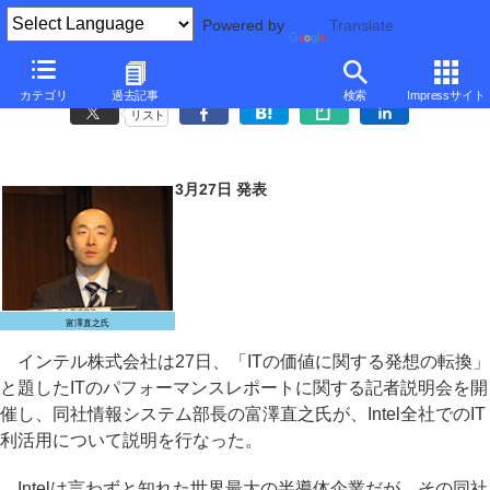
Powered by
Translate
Intel、社内での個人所有のスマートフォン活用で生産性を向上
カテゴリ
過去記事
検索
Impressサイト
リスト
3月27日 発表
富澤直之氏
インテル株式会社は27日、「ITの価値に関する発想の転換」
と題したITのパフォーマンスレポートに関する記者説明会を開
催し、同社情報システム部長の富澤直之氏が、Intel全社でのIT
利活用について説明を行なった。
Intelは言わずと知れた世界最大の半導体企業だが、その同社