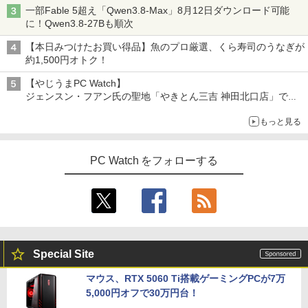
一部Fable 5超え「Qwen3.8-Max」8月12日ダウンロード可能
[VETESA正規販売店]デスクトップパソ
3
BUGS LIFE
スーパーの裏でヤニ吸うふたり 9巻 (デジタル
に！Qwen3.8-27Bも順次
コン PC 一体型 新品 Windows11 27型 C
版ビッグガンガンコミックス)
コカ・コーラ やかんの麦茶 from 爽健美茶 ラ
ore i7 第4世代 Office付き メモリ16GB
永遠の記憶 [ 東野 圭吾 ]
ベルレス 650mlPET×24本
￥250
4
【本日みつけたお買い得品】魚のプロ厳選、くら寿司のうなぎが
SSD512GB 初期設定済 ホワイト ブラッ
￥810
約1,500円オトク！
ク
￥2,310
￥2,009
【やじうまPC Watch】
￥69,800
ジェンスン・フアン氏の聖地「やきとん三吉 神田北口店」で
「ご来店記念コース」を娘と堪能
もっと見る
～コース名を変更したのはNVIDIAに怒られたからではない
GMKtec GMK-K8 PLUS-32/1T-W11Pro
片田舎のおっさん、剣聖になる 11 〜
4
5
(8845HS)
ただの田舎の剣術師範だったのに、大成
PC Watch をフォローする
した弟子たちが俺を放ってくれない件〜
￥124,800
【電子書籍】[ 佐賀崎しげる ]
￥1,430
デスクトップPC Ryzen7 5700G メモリ1
5
6GB SSD1TB B550 グラボなし
Special Site
￥148,700
マウス、RTX 5060 Ti搭載ゲーミングPCが7万
5,000円オフで30万円台！