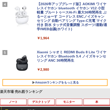
【2026年アップグレード版】AOKIMI ワイヤ
レスイヤホン bluetooth イヤホン V12 小型
軽量 ブルートゥースHi-Fi 最大36時間再生 ぶ
るーとゅーす コードレス ENCノイズキャン
セリング 自動ペアリング Type-C充電 マイク
付き 防水 タッチ式音量調整 スポーツ/通勤/通
学/WEB会議(ホワイト)
￥1,964
Xiaomi シャオミ REDMI Buds 8 Lite ワイヤ
レスイヤホン Bluetooth 5.4 ノイズキャンセ
リング ANC 36時間再生
￥2,980
Amazonランキングをもっと見る
楽天市場 売れ筋ランキング
ノート
デスクトップ
モニター
本
BRUCE WAYNE feat. Flo Milli, ATL Jacob
【Amazon.co.jp限定】 い・ろ・は・す 2L P
薬屋のひとりごと 17巻 (デジタル版ビッグガ
[Explicit]
ET ラベルレス ×8本
ンガンコミックス)