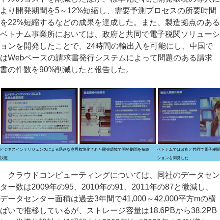
より開発期間を5～12%短縮し、需要予測プロセスの所要時間
を22%短縮するなどの成果を達成した。また、製造拠点のある
ベトナム事業所においては、政府と共同で電子税関ソリューシ
ョンを開発したことで、24時間の輸出入を可能にし、中国で
はWebベースの請求書発行システムによって問題のある請求
書の件数を90%削減したと報告した。
ビジネスインテリジェンスによる迅速な意思
標準化された開発環境で開発期間を短縮
ベトナムでは政府と共同で電子税関
決定
ションを開発した
クラウドコンピューティングについては、同社のデータセン
ター数は2009年の95、2010年の91、2011年の87と微減し、
データセンター面積は過去3年間で41,000～42,000平方mの横
ばいで推移しているが、ストレージ容量は18.6PBから38.2PB