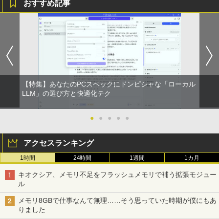
おすすめ記事
￥250
￥1,112
￥770
ポイント10倍 中古パソコン デスクトッ
【予約商品】2027年度カレンダー ミニミ
1
1
プパソコン Windows 11【Office付】
ニ日めくり 米津祐介 C-1776-YZ グリー
【Windows 11 Pro 64Bit搭載】DELL O
ティングライフ 大人 かわいい インテリ
BRUCE WAYNE feat. Flo Milli, ATL Jacob
by Amazon 天然水 ラベルレス 500ml ×24本
異世界居酒屋「のぶ」(22) (角川コミックス・
ptiplexシリーズ Core i5搭載/4G/新品SS
ア イラスト 令和9年 おしゃれ イラスト
[Explicit]
富士山の天然水 バナジウム含有 水 ミネラル
エース)
D 120GB/DVD-ROM/送料無料【オプショ
ミニサイズ 手のひらサイズ
ウォーター ペットボトル 静岡県産 500ミリリ
ン色々有】
ットル (Smart Basic)
￥250
￥832
￥2,200
￥24,800
【特集】あなたのPCスペックにドンピシャな「ローカル
￥1,380
LLM」の選び方と快適化テク
On My Road (Stadium ver.)
ONE PIECE モノクロ版 115 (ジャンプコミッ
ハヤブサ消防団 森へつづく道 【電子書
2
クスDIGITAL)
by Amazon 炭酸水 ラベルレス 500ml ×24本
【エントリーでポイント100％還元のチ
籍】[ 池井戸潤 ]
●
●
●
●
●
2
強炭酸水 ペットボトル 500ミリリットル (Sm
ャンス】GMKtec ミニpc G3 Pro Intel C
￥250
art Basic)
ore i3 10110U 16GB DDR4 64GBまで増
￥594
￥2,200
アクセスランキング
設 512GB SSD M.2 2242 最大8TB Wind
ows11 Pro mini pc 4.1GHz WIFI6 BT5.
￥1,625
1時間
24時間
1週間
1カ月
2 小型PC VESA対応 ミニパソコン 2画面
高性能 みにpc nucbox 省エネ デスクト
On My Road (Stadium ver.)
HUNTER×HUNTER モノクロ版 39 (ジャンプ
キオクシア、メモリ不足をフラッシュメモリで補う拡張モジュー
ップPC
コミックスDIGITAL)
送料無料【中古】ガラスの仮面 1〜49巻
3
by Amazon 天然水ラベルレス 2L×9本
ル
までの全巻セット 花とゆめコミックス 美
￥250
￥66,248
内すずえ 白泉社（少女コミック）
￥572
￥1,117
メモリ8GBで仕事なんて無理……そう思っていた時期が僕にもあ
りました
￥7,838