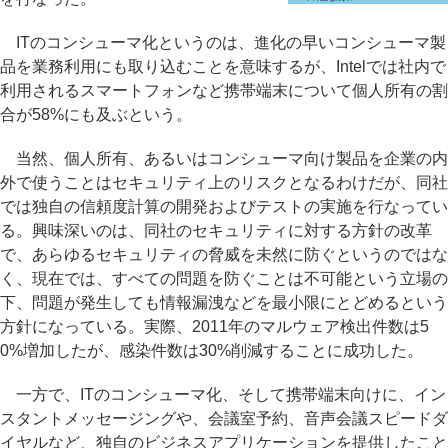
ITのコンシューマ化というのは、進化の早いコンシューマ製
品を業務利用にも取り込むことを意味するが、Intelでは社内で
利用されるスマートフォンなど携帯端末について個人所有の割
合が58%にも及ぶという。
当然、個人所有、あるいはコンシューマ向け製品を企業の内
外で使うことはセキュリティ上のリスクとなるわけだが、同社
では独自の信頼度計算の開発およびテストの実施を行なってい
る。興味深いのは、同社のセキュリティに対する方針の改革
で、あらゆるセキュリティの脅威を未然に防ぐというのではな
く、現在では、すべての問題を防ぐことは不可能という立場の
下、問題が発生しても情報漏洩などを最小限にとどめるという
方針になっている。実際、2011年のマルウェア検出件数は5
0%増加したが、感染件数は30%削減することに成功した。
一方で、ITのコンシューマ化、そして携帯端末向けに、イン
スタントメッセージングや、会議室予約、音声会議スピードダ
イヤルなど、独自のビジネスアプリケーションを提供したこと