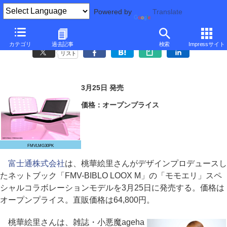
Powered by
Translate
富士通、桃華絵里デザインのピンク色ネットブック
カテゴリ
過去記事
検索
Impressサイト
リスト
3月25日 発売
価格：オープンプライス
FMVLMG30PK
富士通株式会社
は、桃華絵里さんがデザインプロデュースし
たネットブック「FMV-BIBLO LOOX M」の「モモエリ」スペ
シャルコラボレーションモデルを3月25日に発売する。価格は
オープンプライス。直販価格は64,800円。
桃華絵里さんは、雑誌・小悪魔ageha