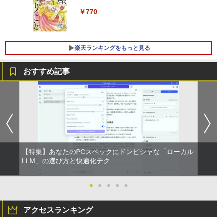
す。販売品ではありません。ご了承下さ
い。
￥11,979
￥770
￥14,300
【公式店】 モニター 23.8インチ 144Hz
5
楽天ランキングをもっと見る
FHD pcモニター フリッカーレス FullHD
Panasonic Let's note CF-SZ6/12.1型F
ブルーライトカット ノングレア ディスプ
5
HD / 第7世代 Core i3-7100U /中古ノート
レイ HDMI 144hz pcモニター Adaptive-
おすすめ記事
パソコン win11 office付・整備済み品・
Sync ブラック MAXZEN MJM24IC01 M
メモリ8GB / 高速SSD搭載 / Webカメラ /
JM24IC02-F144 マクスゼン マクスゼン
HDMI・VGA / WiFi / 超軽量モバイルノー
レビューCP1000
ト ・初期設定不要
￥13,280
￥14,800
【特集】あなたのPCスペックにドンピシャな「ローカル
LLM」の選び方と快適化テク
●
●
●
●
●
アクセスランキング