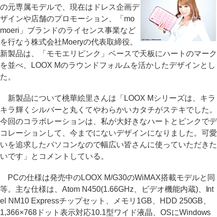
の元専属モデルで、現在はドレス企画デ
ザインや店舗のプロモーション、「mo
moeri」ブランドのライセンス事業など
を行なう株式会社Moeryの代表取締役。
新製品は、「モモエリピンク」ベースで天板にハートのマーク
を並べ、LOOX Mのラウンドフォルムを活かしたデザインとし
た。
新製品について桃華絵里さんは「LOOX Mシリーズは、キラ
キラ輝くシルバーと丸くてやわらかいカタチがステキでした。
今回のコラボレーションは、私が大好きなハートとピンクでデ
コレーションして、今までにないデザインになりました。可愛
いを追求したパソコンなので幅広い皆さんに使っていただきた
いです」とコメントしている。
PCの仕様は発売中のLOOX M/G30のWiMAX搭載モデルと同
等。主な仕様は、Atom N450(1.66GHz、ビデオ機能内蔵)、Int
el NM10 Expressチップセット、メモリ1GB、HDD 250GB、
1,366×768ドット表示対応10.1型ワイド液晶、OSにWindows