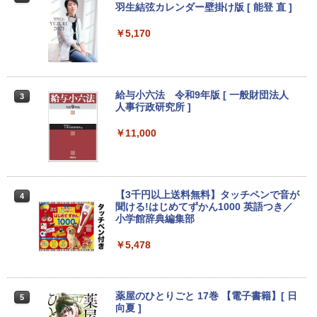
in11搭載 パソコンノートパソコンoffice
ー シークレット 22-23型ワイド フルHD
羽生結弦カレンダー壁掛け版 [ 能登 直 ]
Anker Soundcore Liberty 5 ミッドナイトブ
On My Road (Stadium ver.)
ONE PIECE モノクロ版 115 (ジャンプコミッ
付き 初心者向けノートPC 初期設定済 1
（1920x1080） HDMI指定可 ノングレア
ラック
クスDIGITAL)
by Amazon 天然水ラベルレス 2L×9本
5.6型 インテル高速CPU ランダムで発送
EIZO IIYAMA 三菱 富士通 NEC IO-DATA
￥5,170
メモリ4GB～ 高速SSD1TB 最大 フルHD
Dell HP PHILIPS等 液晶ディスプレイ
￥250
Webカメラ zoom 軽量薄型 無線 型番更
【中古】
￥14,990
￥594
￥1,117
新で在庫処分
￥4,480
￥9,980
給与小六法 令和9年版 [ 一般財団法人
3
【2026年アップグレード版】AOKIMI ワイヤ
On My Road (Stadium ver.)
HUNTER×HUNTER モノクロ版 39 (ジャンプ
人事行政研究所 ]
レスイヤホン bluetooth イヤホン V12 小型
コミックスDIGITAL)
by Amazon 炭酸水 ラベルレス 500ml ×24本
軽量 ブルートゥースHi-Fi 最大36時間再生 ぶ
強炭酸水 ペットボトル 500ミリリットル (Sm
ASUS エイスース 液晶ディスプレイ Ey
￥250
￥11,000
3
るーとゅーす コードレス ENCノイズキャン
art Basic)
【マラソンP5倍/10%オフクーポン】中古
e Care [ 21.45型 / フルHD(1920×1080) /
￥572
3
セリング 自動ペアリング Type-C充電 マイク
ノートパソコン Dell Latitude 7380 第6
ワイド ] ブラック VP227HF
付き 防水 タッチ式音量調整 スポーツ/通勤/通
世代 Core i5 メモリ8GB SSD128GB 12.
￥1,625
学/WEB会議(ホワイト)
5インチフルHD Windows11 Pro カメラ
￥10,980
Bluetooth Wi-Fi 送料無料 保証付き
【3千円以上送料無料】タッチペンで音が
BUGS LIFE
スーパーの裏でヤニ吸うふたり 9巻 (デジタル
4
￥1,964
聞ける!はじめてずかん1000 英語つき／
版ビッグガンガンコミックス)
コカ・コーラ やかんの麦茶 from 爽健美茶 ラ
￥13,800
小学館辞典編集部
ベルレス 650mlPET×24本
￥250
【1,000円クーポン＋ポイント最大31.5%
￥810
4
￥5,478
Xiaomi シャオミ REDMI Buds 8 Lite ワイヤ
還元！】ゲーミングモニター 23.8インチ
￥2,009
レスイヤホン Bluetooth 5.4 ノイズキャンセ
フルHD(1920×1080) IPS 144Hz 103%sR
リング ANC 36時間再生
往復送料込！パソコンレンタルハイスペ
GB 1500:1コントラスト比 300cd 高色精
4
ックモデルCore i7/16G/SSD/カメラ付き
度 低ブルーライト フリッカーフリー Ad
（4週間延長）【Office2024セット】イ
ative Sync対応HDMI1.4×2 DP1.2×1 3年
￥3,480
薬屋のひとりごと 17巻 【電子書籍】[ 日
5
ンストール済※この商品はレンタルで
保証 KTC H24B9S
向夏 ]