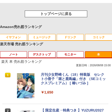
トップページに戻る
Amazon売れ筋ランキング
イヤフォン
ミュージック
ドリンク
コミック
楽天市場 売れ筋ランキング
ノート
デスクトップ
モニター
本
Anker Soundcore P40i オフホワイト
BRUCE WAYNE feat. Flo Milli, ATL Jacob
by Amazon 天然水 ラベルレス 500ml ×24本
薬屋のひとりごと 17巻 (デジタル版ビッグガ
[Explicit]
富士山の天然水 バナジウム含有 水 ミネラル
ンガンコミックス)
楽天 本 売れ筋ランキング
ウォーター ペットボトル 静岡県産 500ミリリ
￥7,990
更新日時：2026/08/08 15:00
ットル (Smart Basic)
￥250
￥770
■新品■Panasonic Let's note CF-SZ5 C
【中古良品】【安心保証】PHILIPS 223V
月刊少女野崎くん（18）特装版 セレク
1
1
1
￥1,380
F-SZ6 CF-SV1 CF-SV2 CF-SV7 CF-SV8
5L 21.5 インチフル HD 液晶モニター HD
ト小冊子「堀と鹿島編」付き （SEコミッ
CF-SV9 日本語キーボード
MI VGA 入力 角度調整可能
クスプレミアム） [ 椿いづみ ]
Anker Soundcore P31i ブラック
BRUCE WAYNE feat. Flo Milli, ATL Jacob
異世界居酒屋「のぶ」(22) (角川コミックス・
[Explicit]
エース)
【Amazon.co.jp限定】 い・ろ・は・す 2L P
￥4,620
￥4,200
￥1,650
ET ラベルレス ×8本
￥5,990
￥250
￥832
￥1,112
【期間限定破格金額！】新生活 新古品 W
【超特価】厳選大手メーカー 液晶モニタ
【 限定生産・特典つき 】YUZURU2027
2
2
2