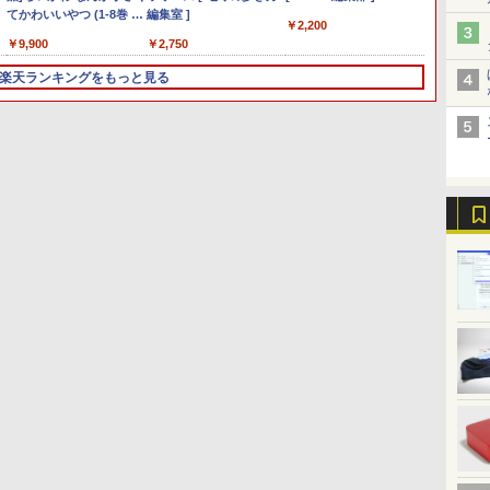
ト
【Office 2024 H&B】
Desk All-in-one
液晶ディスプレ
てかわいいやつ (1-8巻 最
ードレス ENCノイズキ
第10世代 Core i5
3060 Micro マイクロ
ンチ PS5 対応 フルHD ス
編集室 ]
チ ノートPC Intel N95
FMVWB1F1B
144Hz モニター 1ms pc
Gen2
リ 256
PX249
BOO
￥2,200
真
【WEBカメラ×テンキ
DA370/FAW [ファインホ
イ/1920×1080/HDMI、D-
新刊) 全巻セット [入荷予
ャンセリング 自動ペア
Windows11 Pro Office
MFF 第8世代 Core i5
ピーカー 内蔵 VESA 対応
12GBメモリ 512GB SSD
Windows11 Celeron
モニター 1920*1080 FHD
大容量 第
Windo
白 240
MOOK）
￥36,800
￥17,160
￥9,880
￥9,900
￥34,980
￥22,500
￥19,800
￥2,750
￥52,900
￥22,800
￥22,999
￥33,80
￥34,90
￥18,50
￥2,200
5
レ
ー】富士通 LIFEBOOK
ワイト]//【パソコン】
Sub/スピーカー：あり/5
約]
リング Type-C充電 マ
2024付き メモリ16GB
8400T/1.70GHz 8GB
リフレッシュレート
大容量バッテリー
3865U 1.8GHz メモリ
HDR パソコン モニター
1135
静音 of
120Hz 
D
A5510/Core i5-10210U/メ
年間フル保証]
イク付き 防水 タッチ式
SSD512GB/1TB選択可
SSD256GB M.2 NVMe
100Hz HDMI RGB
Windows11 USB3.2
8GB 2TB 23.8インチ
非光沢 IPS VESA
13.3型
デスク
モニター
楽天ランキングをもっと見る
モリ:
音量調整 スポーツ/通
14型 軽量 モバイル ビジ
Windows11 64bit
JAPANNEXT JN-
Type-C FHD パソコン 静
Office付き DVD Webカ
Freesync スピーカー内
メモリ 
mini 
ベージュ
8GB/16GB/32GB/SSD:256GB/512GB/1TB/Wi-
勤/通学/WEB会議(ホワ
ネス 在宅勤務 学生向け
WPSOffice 無線LAN 中
IPS271FHD 27型
音 office デスクトップ オ
メラ 無線LAN Bluetooth
蔵 cocopar HG-245HCW
超軽量 
ニpc 2
HDR 
ー
ィ
fi/Bluetooth/15.6
イト)
古パソコン デスクトップ
JNIPS271FHD ジャパン
フィス pc テンキー付 軽
3ヶ月保証 wd2670 中古
[1+1年保証]
ラ/HDMI
軽量 BM
カー内蔵 
ー
型/HDMI/USB3.2/パソコ
パソコン PC 【中古】
ネクスト モニター ディス
量 日本語キーボード
Offi
pc 在
チ 液晶
ン 中古PC 中古ノートパ
プレイ 液晶 液晶ディスプ
BMAX X15pro
ン 中古W
クシオ 
ソコン Windows11
レイ PS3 PS4 Switch
無料
証】