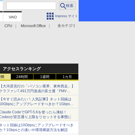
Impress サイト
全カテゴリ
CPU
Microsoft Office
アクセスランキング
時間
24時間
1週間
1カ月
【大河原克行の「パソコン業界、東奔西走」】
クラファン7,491万円達成の富士通「FMV
Keyboard X」、極限の静音化を追求
【今すぐ読みたい！人気記事】ネット回線は
10Gbpsにアップグレードすべきか？1Gbpsと
の違いや環境構築方法を解説 - PC Watch
Claude CodeでGPT-5.6を使ったら凍結！
Codexが宣言通り上限をリセットする事態に
ネット回線は10Gbpsにアップグレードすべき
か？1Gbpsとの違いや環境構築方法を解説