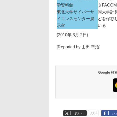
学資料館
タFACO
東北大学サイバーサ
同大学計
イエンスセンター展
どを保存
示室
いる
(2010年 3月 2日)
[Reported by 山田 幸治]
Google
ポスト
リスト
シ