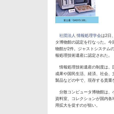
富士通「OASYS 100」
社団法人 情報処理学会
は2日
タ博物館の認定を行なった。今
物館が2件。ジャストシステム
報処理技術遺産に認定された。
情報処理技術遺産の制度は、国
成果や国民生活、経済、社会、
製品などの中で、現存する貴重
分散コンピュータ博物館は、小
資料室、コレクションが国内各
用拡大を促すのが狙い。