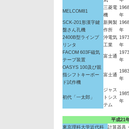
三菱電
196
MELCOM81
機
年
SCK-201形漢字鍵
新興製
196
盤さん孔機
作所
年
2400B型ラインプ
沖電気
197
リンタ
工業
年
FACOM 603F磁気
197
富士通
テープ装置
年
OASYS 100及び親
198
指シフトキーボー
富士通
年
ド試作機
ジャス
198
初代「一太郎」
トシス
年
テム
平成21
東京理科大学近代科
計算器具