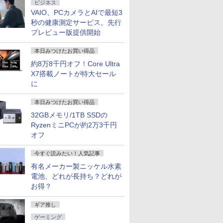
ビジネス
VAIO、PCカメラとAIで最短3
秒の健康測定サービス。先行
プレビュー版提供開始
本日みつけたお買い得品
約8万8千円オフ！Core Ultra
X7搭載ノートが特大セール
に
本日みつけたお買い得品
32GBメモリ/1TB SSDの
RyzenミニPCが約2万3千円
オフ
今すぐ読みたい！人気記事
有名メーカー製ニッケル水素
電池、どれが長持ち？どれが
お得？
ギア推し
ゲーミング