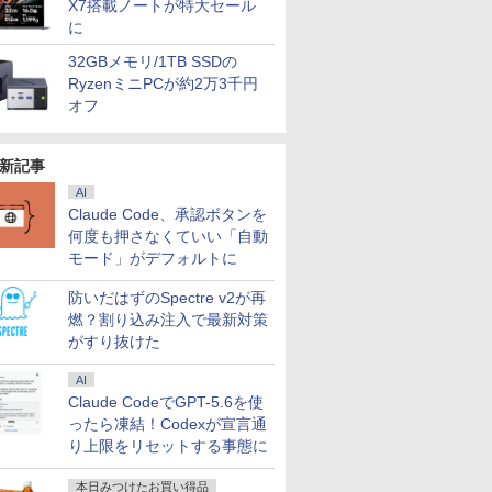
X7搭載ノートが特大セール
に
32GBメモリ/1TB SSDの
RyzenミニPCが約2万3千円
オフ
新記事
AI
Claude Code、承認ボタンを
何度も押さなくていい「自動
モード」がデフォルトに
防いだはずのSpectre v2が再
燃？割り込み注入で最新対策
がすり抜けた
AI
Claude CodeでGPT-5.6を使
ったら凍結！Codexが宣言通
り上限をリセットする事態に
本日みつけたお買い得品