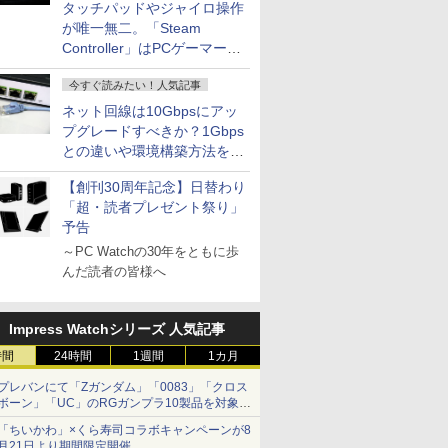
タッチパッドやジャイロ操作
が唯一無二。「Steam
Controller」はPCゲーマーの
最適解だ
今すぐ読みたい！人気記事
ネット回線は10Gbpsにアッ
プグレードすべきか？1Gbps
との違いや環境構築方法を解
説
【創刊30周年記念】日替わり
「超・読者プレゼント祭り」
予告
～PC Watchの30年をともに歩
んだ読者の皆様へ
7
7
7
7
8
8
8
8
9
9
9
9
Impress Watchシリーズ 人気記事
時間
24時間
1週間
1カ月
プレバンにて「Zガンダム」「0083」「クロス
ボーン」「UC」のRGガンプラ10製品を対象に
した抽選販売が8月10日11時より実施！
荷」ノートパソコ
00円クーポンOFF】
o ゲーミングモニター
画『ブルーロッ
【本日10倍＋3倍】ノート
【期間限定P15倍+最大
ASUS エイスース 液晶
公式TOEIC Listening &
【期間限定P15倍+最大
【期間限定P15倍+最大
LG 32MR50C-B 31.5イン
異世界居酒屋「のぶ」
富士通 ノートパソコ
新品 VETESA 一体
iiyama G-MASTER
BLEACH Artbook J
「ちいかわ」×くら寿司コラボキャンペーンが8
kPad L13
minipc 8GBメモ
チ ホワイト
式PHOTO
パソコン パナソニック レ
10%OFFクーポン】 【3
ディスプレイ Eye Care [
Reading 問題集 12 [ ETS
10%OFFクーポン】 【3
10%OFFクーポン】 【3
チ フルHD(1920×1080) リ
(22) 【電子書籍】[ 蝉
15.6 型(インチ) FMV
クトップパソコン 2
GB2771HSU-W1 2
2026 2 [ 久保 帯人 ]
月21日より期間限定開催