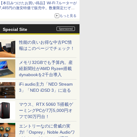
【本日みつけたお買い得品】Wi-Fi 7ルーターが
7,485円の激安特価で販売中。数量限定だぞ急
げ！
もっと見る
Special Site
性能の良いお得な中古PC情
報はこのページでチェック！
メモリ32GBでも予算内。産
経新聞社がAMD Ryzen搭載
dynabookを2千台導入
iFi audio主力「NEO Stream
3」「NEO iDSD 3」に迫る
マウス、RTX 5060 Ti搭載ゲ
ーミングPCが7万5,000円オ
フで30万円台！
エントリーなのに脅威の実
力!「Osprey」Noble Audioワ