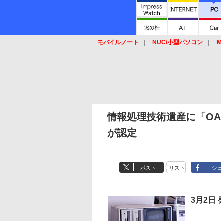
モバイルノート
NUC/小型パソコン
M
SSD
キーボード
マウス
情報処理技術遺産に「OA
が認定
ポスト
リスト
シ
3月2日