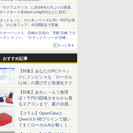
オリジナルの湯呑みや寿司皿が景品に登場！
/Gen3超軽量高性能
GB SSD
WAVE PX248WAVE
K （講談社
ッツ CF-SV1 第11世代
年保証】LENOVO レノボ
21.45型 / フル
]
年保証】MICROSOFT マ
年保証】HP ELITEDESK
フレッシュレート100Hz
川 夏哉 ]
LIFEBOOK AH45/H
晶 Windows11 Offi
チ Fast IPSパネル
￥3,740
「サクラエディタ」に約3年8カ月ぶりの更新、
11世代Corei5
ws11Pro パソコン
hz pcモニター
 [ 講談社 ]
Core i5 Office付き
THINKCENTRE M70Q
HD(1920×1080) / ワイド ]
イクロソフト SURFACE
800 G6 DM SSD256GB
曲面型 液晶モニター
FMVA45H2W [プレ
き 第2世代 Core i5
240Hz/0.4ms対応 
ダークモード/EditorConfig/IVSなどに対応／複
0
0
0
￥49,800
￥38,500
￥10,980
￥3,630
￥56,100
￥39,600
￥22,203
￥924
￥86,800
￥42,980
￥22,408
G7日本語キーボード
fice ミニパソコン
144Hz 165Hz 対応
Windows11 12.1型 メモ
TINY SSD256GB メモリ
ブラック VP227HF
LAPTOP 4 SSD256GB メ
メモリ16GB Core i3
ムホワイト] 第11世代
リ8GB SSD256GB W
HD(1920×1080)解
数の脆弱性に対処したセキュリティアップデー
FHD高解像度16GB
トップ オフィス
 ピンク ブルー
リ16GB SSD512GB/1TB
8GB Core i5 Windows
モリ8GB Core i5
Windows 11 Pro 中古 ア
ンテル Core i5
USB3.0 初期設定済
ーミングモニタ ホワ
ほっともっと、のり弁シリーズが30～90円お得
ト
新品SSD256GB
pc デスクトップミ
 フルHD IPS
12インチ液晶 WUXGA
11 Pro 中古 返品 送料無
Windows 11 Pro 中古 ア
ウトレット 返品 送料無料
1155G7(Tiger Lake)
ーボード・マウス付
な「のり弁フェア」4日間限定で実施
カメ
画面 HDMI 省エネ
ノングレア スピー
1920x1200 ノート Wi-Fi
料 中古デスクトップパソ
ウトレット 返品 送料無料
中古デスクトップパソコ
2.5GHz/4コア メモ
スターバックス、巨峰が主役の「芳醇 巨峰 フロ
/5GWIFI/Bluetooth
AX B3Pro みに
VESA 23.8イン
HDMI ノートPC 大手国産
コン 中古パソコン デスク
中古ノートパソコン 中古
ン 中古パソコン デスクト
8GB SSD：256GB
ーズン ティー」「チラックス ソーダ 巨峰」発
ce搭載 ノートパソコ
宅勤務
 ディスプレイ ピ
メーカー 小型 軽量 パソ
トップパソコン デスクト
パソコン ノートパソコン
ップパソコン デスクトッ
Windows 11 Home
売
indows11 送料
公式 【最大5年保
コン 中古パソコン オフィ
ップ PC ミニPC OFFICE
ノート ノートPC タブレ
プ PC ミニPC OFFICE付
Office付き 展示品
もっと見る
ス office 中古
付き
ット OFFICE付き
き
おすすめ記事
【特集】あなたのPCスペッ
クにドンピシャな「ローカル
LLM」の選び方と快適化テク
【特集】あぢぃ～もう無理
ぽ！千円の闘魂タオルから着
るエアコンまで、夏の冷感グ
ッズ一挙紹介
【コラム】OpenClawと
Qwen3.5-9Bプリインで届い
てすぐローカルAIが動くミニ
PC「SER9 Pro」