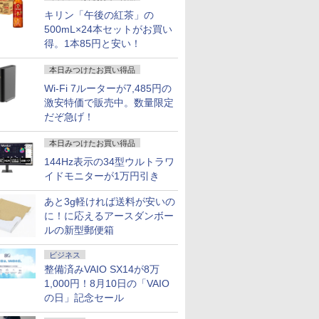
キリン「午後の紅茶」の
500mL×24本セットがお買い
得。1本85円と安い！
本日みつけたお買い得品
Wi-Fi 7ルーターが7,485円の
激安特価で販売中。数量限定
だぞ急げ！
本日みつけたお買い得品
144Hz表示の34型ウルトラワ
イドモニターが1万円引き
あと3g軽ければ送料が安いの
に！に応えるアースダンボー
ルの新型郵便箱
ビジネス
整備済みVAIO SX14が8万
1,000円！8月10日の「VAIO
の日」記念セール