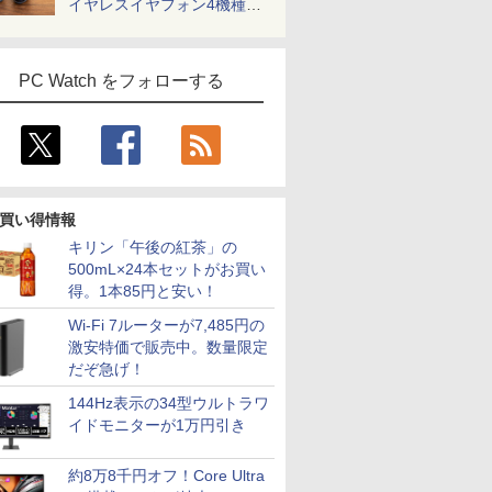
イヤレスイヤフォン4機種を
一気に聴く
PC Watch をフォローする
買い得情報
キリン「午後の紅茶」の
500mL×24本セットがお買い
得。1本85円と安い！
Wi-Fi 7ルーターが7,485円の
激安特価で販売中。数量限定
だぞ急げ！
144Hz表示の34型ウルトラワ
イドモニターが1万円引き
約8万8千円オフ！Core Ultra