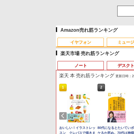
Amazon売れ筋ランキング
イヤフォン
ミュー
楽天市場 売れ筋ランキング
ノート
デスク
楽天 本 売れ筋ランキング
更新日時：2026
10
10
10
10
1
1
1
1
2
2
2
2
Anker Soundcore P40i
BRUCE WAYNE feat.
by Amazon 天然水 ラ
薬屋のひとりごと 17巻
Anker Soundcore P31i
BRUCE WAYNE feat.
【Amazon.co.jp限定】
ONE PIECE モノクロ版
オフホワイト
Flo Milli, ATL Jacob
ベルレス 500ml ×24本
(デジタル版ビッグガン
ブラック
Flo Milli, ATL Jacob
い・ろ・は・す 2L PET
115 (ジャンプコミック
[Explicit]
富士山の天然水 バナジ
ガンコミックス)
[Explicit]
ラベルレス ×8本
スDIGITAL)
￥7,990
￥5,990
ウム含有 水 ミネラルウ
￥250
￥1,380
￥770
￥250
￥1,112
￥594
ォーター ペットボトル
パソコン
 一体型デス
STER
ook JET
【新品】 NEC ノートパ
【Dell Core-i7+27インチ
[アウトレット] Pixio ピ
2026年8月発売 予約 mini
静岡県産 500ミリリッ
超得5,000円OFF&P10倍
中古パソコン 一体型 富士
【エントリーで最大全額
おいしい！イラストレッ
MS Office 2024 H&B 搭
【★最大100%ポイント
Philips｜フィリップス 
80代になるとたいていボ
 FMV
ン 22型液
W1 27イン
帯人 ]
ソコン LAVIE N15
液晶PCセット】DELL
クシオ PX24Q Pro ゲー
ミニ 2026年9月号 ミルク
トル (Smart Basic)
｜高性能Core i5第10世代
通 ESPRIMO FH52/S
ポイント還元｜8/11ま
スン クレパスで描きま
載｜Microsoft Surface
おまかせ 中古パソコン
晶ディスプレイ(23.8
ケるか死ぬ。70代は神様