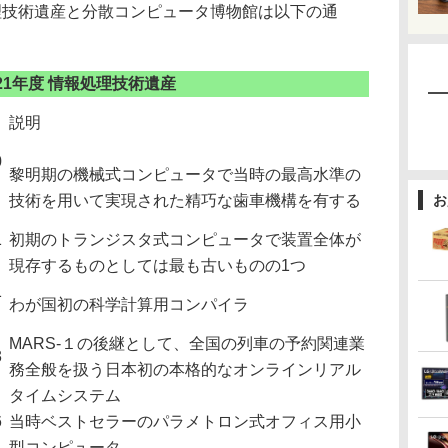
技術遺産と分散コンピュータ博物館は以下の通
21年度 情報処理技術遺産
説明
0
黎明期の機械式コンピュータで当時の最高水準の
技術を用いて実現された精巧な歯車機構を有する
お
1
初期のトランジスタ式コンピュータで装置全体が
現存するものとしては最も古いものの1つ
1
わが国初の科学計算用コンパイラ
MARS-１の後継として、全国の列車の予約関連業
3
務全般を扱う日本初の本格的なオンラインリアル
タイムシステム
6
当時ベストセラーのパラメトロン式オフィス用小
型コンピュータ