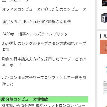
8
オフィスコンピュータと称した初のコンピュータ
8
漢字入力に用いられた漢字鍵盤さん孔機
3
2400ボー活字ベルト式ラインプリンタ
最
3
わが国初のシングルキャプスタン方式磁気テープ
装置
3
独自の日本語入力方式を採用したワープロとその
キーボード
5
パソコン用日本語ワープロソフトとして一世を風
靡した
年度 分散コンピュータ博物館
・機器類から微分解析機やパラメトロンコンピュー