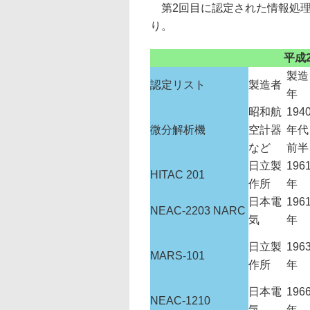
第2回目に認定された情報処理
り。
平成
製造
認定リスト
製造者
年
昭和航
194
微分解析機
空計器
年代
など
前半
日立製
196
HITAC 201
作所
年
日本電
196
NEAC-2203 NARC
気
年
日立製
196
MARS-101
作所
年
日本電
196
NEAC-1210
気
年