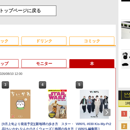
トップページに戻る
ジック
ドリンク
コミック
トップ
モニター
本
/08/10 12:00
3
3
3
3
4
4
4
4
5
5
5
5
6
6
6
6
Anker Soundcore
On My Road (Stadium
by Amazon 天然水ラベ
異世界居酒屋「のぶ」
【2026年アップグレー
見知らぬ糸
【Amazon.co.jp限定】
HUNTER×HUNTER モ
Xiaomi シャオミ REDMI
On My Road (Stadium
by Amazon 炭酸水 ラベ
スーパーの裏でヤニ吸う
1
Liberty 5 ミッドナイト
ver.)
ルレス 2L×9本
(22) (角川コミックス・
ド版】AOKIMI ワイヤ
伊藤園 磨かれて、澄み
ノクロ版 39 (ジャンプ
Buds 8 Lite ワイヤレス
ver.)
ルレス 500ml ×24本 強炭
ふたり 9巻 (デジタル版ビ
￥250
ブラック
エース)
レスイヤホン
きった日本の水 2L 8本
コミックスDIGITAL)
イヤホン Bluetooth 5.4
酸水 ペットボトル 500ミ
ッグガンガンコミックス)
￥250
￥1,117
￥250
bluetooth イヤホン
ラベルレス [ ケース ] [
ノイズキャンセリング
リリットル (Smart
￥14,990
￥832
￥1,964
￥998
￥572
￥3,480
￥1,625
￥810
V12 小型軽量 ブルート
水 ] [ ペットボトル ] [
ANC 36時間再生
Basic)
】
液
【★最大100%ポイント】
【中古】NEC◆デスクト
フィリップス（ディスプ
[9月上旬より発送予定][新
ゥースHi-Fi 最大36時間
箱買い ] [ ストック ] [
中古ノートパソコン
【Windows11】 【超小
【IPSパネル/フレームレ
地球の歩き方 スター・
【6,000円クーポンOFF】
中古パソコン 一体型 富士
ゲーミングモニター 24.5
VI/NYL #030 Kis-My-Ft2
「新入
【4,0
Pixi
実写映
【新生活応援・2026】
ップパソコン LAVIE
レイ） 221S9A/11 [21.5型
品]ちいかわ なんか小さく
再生 ぶるーとゅーす コ
水分補給 ]
Lenovo ThinkPad T14
型】 DELL OptiPlex
ス】 液晶モニター 27イ
ウォーズ [ 地球の歩き方
ノートパソコン 15.6イン
通 ESPRIMO WF1/B1
インチ 200Hz / 165Hz /
[ VI/NYL編集部 ]
ン Thin
ミニPC 
24イン
ク』公