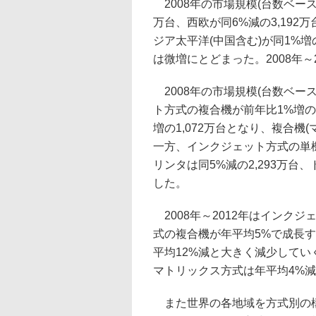
2008年の市場規模(台数ベース
万台、西欧が同6%減の3,192
ジア太平洋(中国含む)が同1%増の
は微増にとどまった。2008年
2008年の市場規模(台数ベー
ト方式の複合機が前年比1%増の6
増の1,072万台となり、複合
一方、インクジェット方式の単機
リンタは同5%減の2,293万台
した。
2008年～2012年はインク
式の複合機が年平均5%で成長
平均12%減と大きく減少して
マトリックス方式は年平均4%
また世界の各地域を方式別の構