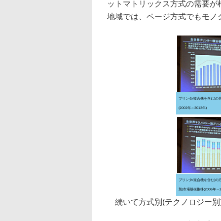
ットマトリックス方式の需要が
地域では、ページ方式でもモノ
プリンタ(複合機を含む)の
(2002年～2012年)
プリンタ(複合機を含む)の
別)市場規模推移(2006年～2
続いて方式別(テクノロジー別)