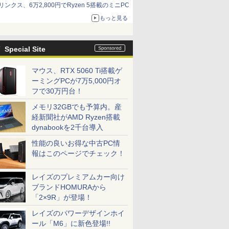
リンクス、6万2,800円でRyzen 5搭載のミニPC
もっと見る
Special Site
マウス、RTX 5060 Ti搭載ゲ
ーミングPCが7万5,000円オ
フで30万円台！
メモリ32GBでも予算内。産
経新聞社がAMD Ryzen搭載
dynabookを2千台導入
性能の良いお得な中古PC情
報はこのページでチェック！
レイズのプレミアムカー向け
ブランドHOMURAから
「2×9R」が登場！
レイズのパワーデザインホイ
ール「M6」に新色登場!!