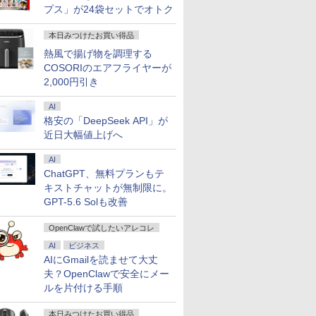
プス」が24袋セットでオトク
本日みつけたお買い得品
熱風で揚げ物を調理する
COSORIのエアフライヤーが
2,000円引き
AI
格安の「DeepSeek API」が
近日大幅値上げへ
AI
ChatGPT、無料プランもテ
キストチャットが無制限に。
GPT-5.6 Solも改善
OpenClawで試したいアレコレ
AI
ビジネス
AIにGmailを読ませて大丈
夫？OpenClawで安全にメー
ルを片付ける手順
本日みつけたお買い得品