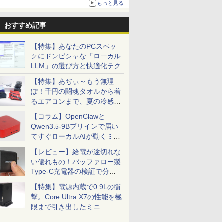
もっと見る
おすすめ記事
【特集】あなたのPCスペッ
クにドンピシャな「ローカル
LLM」の選び方と快適化テク
【特集】あぢぃ～もう無理
ぽ！千円の闘魂タオルから着
るエアコンまで、夏の冷感グ
ッズ一挙紹介
【コラム】OpenClawと
Qwen3.5-9Bプリインで届い
てすぐローカルAIが動くミニ
PC「SER9 Pro」
【レビュー】給電が途切れな
い優れもの！バッファロー製
Type-C充電器の検証で分か
ったこと
【特集】電源内蔵で0.9Lの衝
撃。Core Ultra X7の性能を極
限まで引き出したミニ
PC「GPD BOX」