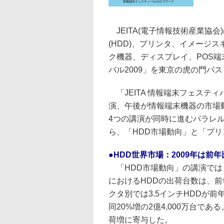
情報端末フェスティバルのロゴマーク
JEITA(電子情報技術産業協会
(HDD)、プリンタ、イメージ
ク機器、ディスプレイ、POS端末
バル2009」を東京の虎の門パ
「JEITA 情報端末フェステ
演、午後が情報端末機器の市場
4つの講演が同時に進むパラレ
ら、「HDD市場動向」と「プ
●HDD世界市場：2009年は前年比
「HDD市場動向」の講演ではま
におけるHDDの出荷台数は、前年
クタ別では3.5インチHDDが前年
同20%増の2億4,000万台で
荷増に寄与した。