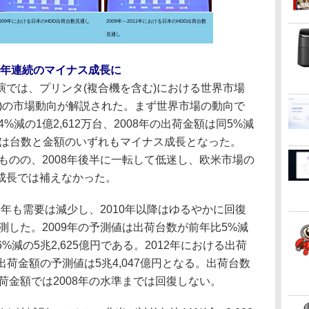
2009年における日本のHDD出荷台数見通し
2009年～2011年における日本のHDD出荷台数
見通し
は2年連続のマイナス成長に
では、プリンタ(複合機を含む)における世界市場
別)の市場動向が解説された。まず世界市場の動向で
%減の1億2,612万台、2008年の出荷金額は同5%減
08年は台数と金額のいずれもマイナス成長となった。
たものの、2008年後半に一転して低迷し、欧米市場の
成長では補えなかった。
9年も需要は減少し、2010年以降はゆるやかに回復
測した。2009年の予測値は出荷台数が前年比5%減
6%減の5兆2,625億円である。2012年における出荷
、出荷金額の予測値は5兆4,047億円となる。出荷台数
出荷金額では2008年の水準までは回復しない。