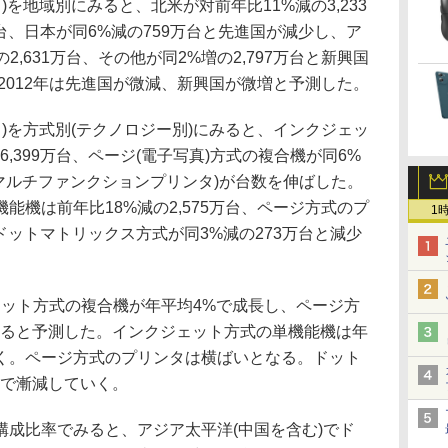
)を地域別にみると、北米が対前年比11%減の3,233
万台、日本が同6%減の759万台と先進国が減少し、ア
2,631万台、その他が同2%増の2,797万台と新興国
～2012年は先進国が微減、新興国が微増と予測した。
ス)を方式別(テクノロジー別)にみると、インクジェッ
,399万台、ページ(電子写真)方式の複合機が同6%
機(マルチファンクションプリンタ)が台数を伸ばした。
能機は前年比18%減の2,575万台、ページ方式のプ
1
、ドットマトリックス方式が同3%減の273万台と減少
ジェット方式の複合機が年平均4%で成長し、ページ方
すると予測した。インクジェット方式の単機能機は年
いく。ページ方式のプリンタは横ばいとなる。ドット
減で漸減していく。
成比率でみると、アジア太平洋(中国を含む)でド