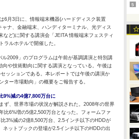
)は6月3日に、情報端末機器(ハードディスク装置
スキャナ、金融端末、ハンディターミナル、光ディス
など)に関する講演会「JEITA 情報端末フェスティ
ストラルホテルで開催した。
ィバル2009」のプログラムは午前が基調講演と特別講
動向や技術動向に関する講演となっている。午後は
ルセッションである。本レポートでは午後の講演か
リンター市場動向」の概要をご報告する。
9%減の4億7,800万台に
ず、世界市場の状況が解説された。2008年の世界
比6%増の5億2,500万台となった。フォームファ
比3%減の2億8,500万台、2.5インチ以下のHDDが
ある。ネットブックの登場が2.5インチ以下のHDDの出