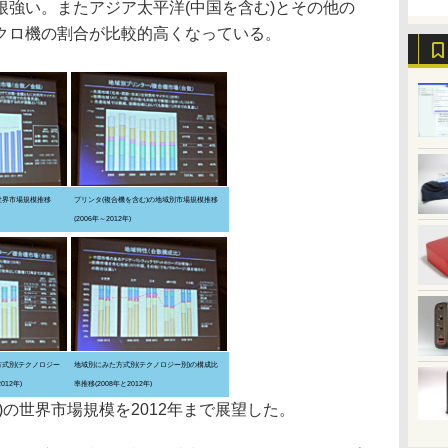
根強い。またアジア太平洋(中国を含む)とその他の
クロ機の割合が比較的高くなっている。
世界市場規模推移
プリンタ(複合機を含む)の地域別市場規模推移
(2006年～2012年)
方式別(テクノロジー
地域別にみた方式別(テクノロジー別)の構成比
012年)
率推移(2008年と2012年)
の世界市場規模を2012年まで展望した。