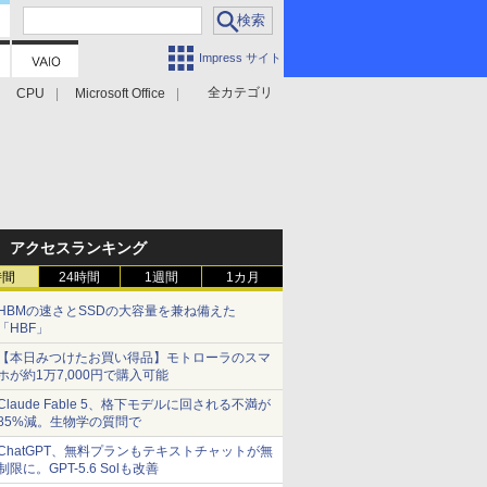
Impress サイト
全カテゴリ
CPU
Microsoft Office
アクセスランキング
時間
24時間
1週間
1カ月
HBMの速さとSSDの大容量を兼ね備えた
「HBF」
【本日みつけたお買い得品】モトローラのスマ
ホが約1万7,000円で購入可能
Claude Fable 5、格下モデルに回される不満が
85%減。生物学の質問で
ChatGPT、無料プランもテキストチャットが無
制限に。GPT-5.6 Solも改善