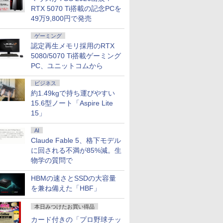
RTX 5070 Ti搭載の記念PCを
49万9,800円で発売
ゲーミング
認定再生メモリ採用のRTX
5080/5070 Ti搭載ゲーミング
PC、ユニットコムから
ビジネス
約1.49kgで持ち運びやすい
15.6型ノート「Aspire Lite
15」
AI
Claude Fable 5、格下モデル
に回される不満が85%減。生
物学の質問で
HBMの速さとSSDの大容量
を兼ね備えた「HBF」
本日みつけたお買い得品
カード付きの「プロ野球チッ