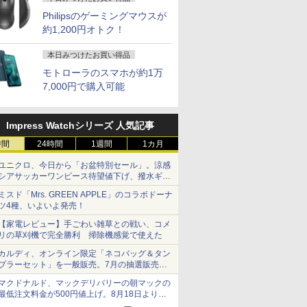
Philipsのゲーミングマウスが
約1,200円オトク！
本日みつけたお買い得品
モトローラのスマホが約1万
7,000円で購入可能
Impress Watchシリーズ 人気記事
時間
24時間
1週間
1カ月
ユニクロ、今日から「お盆特別セール」。涼感
シアサッカーワンピース待望値下げ、撥水ギア
ショーツは1990円に
ミスド「Mrs. GREEN APPLE」のコラボドーナ
ツ4種、いよいよ発売！
【家電レビュー】手ごわい雑草との戦い、コメ
リの草刈機で完全勝利 掃除機感覚で使えた
カルディ、オンライン限定「ネコバッグ＆タン
ブラーセット」を一般販売。7月の抽選販売の
当選無効分
マクドナルド、マックデリバリーの朝マックの
最低注文料金が500円値上げ。8月18日より
1,500円から受付