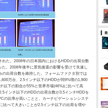
2008年における世界のHDD出荷台数実績
最
DD出荷台数見通し
2009年～2011年における世界のHDD出荷台数
見通し
た。2008年の日本国内におけるHDDの出荷台数
なった。2008年後半に景気後退の影響を受けて失速し
みの出荷台数を維持した。フォームファクタ別では
,600万台、2.5インチ以下のHDDが同9%増の1,900
チ以下の割合が55%と世界市場(46%)に比べて高
2.5インチ以下のHDDの出荷台数が3.5インチHDDを
PCの比率が高いことと、カーナビゲーションシステ
に比べて大きいことが2.5インチ以下の出荷を増や