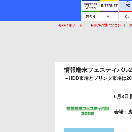
モバイルノート
NUC/小型パソコン
M
SSD
キーボード
マウス
情報端末フェスティバル2
～HDD市場とプリンタ市場は2
6月3日
会場：虎