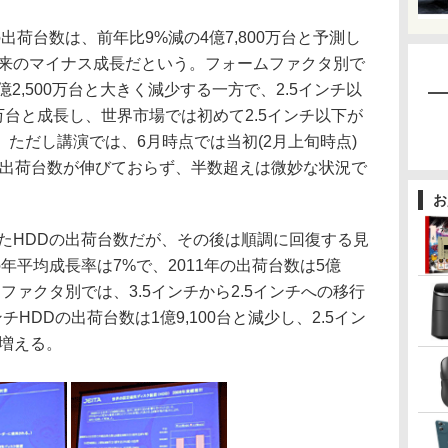
出荷台数は、前年比9%減の4億7,800万台と予測し
以来のマイナス成長だという。フォームファクタ別で
2億2,500万台と大きく減少する一方で、2.5インチ以
00万台と成長し、世界市場では初めて2.5インチ以下が
ただし講演では、6月時点では当初(2月上旬時点)
の出荷台数が伸びておらず、半数超えは微妙な状況で
お
たHDDの出荷台数だが、その後は順調に回復する見
年の年平均成長率は7%で、2011年の出荷台数は5億
ムファクタ別では、3.5インチから2.5インチへの移行
ンチHDDの出荷台数は1億9,100台と減少し、2.5イン
に増える。