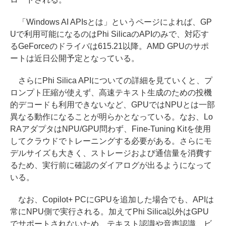
「Windows AI APIsとは」というページによれば、GP
Uで利用可能になるのはPhi SilicaのAPIのみで、対応す
るGeForceのドライバは615.21以降。AMD GPUのサポ
ートは近日公開予定となっている。
さらにPhi Silica APIについての詳細を見ていくと、プ
ロンプト圧縮が使えず、高速テキスト生成のための投機
的デコードも利用できないなど、GPUではNPUとは一部
異なる動作になることが明らかとなっている。なお、Lo
RAアダプタはNPU/GPU問わず、Fine-Tuning Kitを使用
してクラウドでトレーニングする必要がある。さらにモ
デルサイズも大きく、ストレージおよび通信量を消費す
るため、実行前に確認のダイアログが出るようになって
いる。
なお、Copilot+ PCにGPUを追加した場合でも、APIは
常にNPU側で実行される。加えてPhi Silica以外はGPU
でサポートされないため、テキスト認識や音声認識、ビ