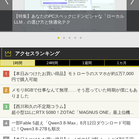
【特集】あなたのPCスペックにドンピシャな「ローカル
LLM」の選び方と快適化テク
●
●
●
●
●
アクセスランキング
1時間
24時間
1週間
1カ月
【本日みつけたお買い得品】モトローラのスマホが約1万7,000
円で購入可能
メモリ8GBで仕事なんて無理……そう思っていた時期が僕にもあ
りました
【西川和久の不定期コラム】
超小型11LにRTX 5080！ZOTAC「MAGNUS ONE」最上位機の
実力を探る
一部Fable 5超え「Qwen3.8-Max」8月12日ダウンロード可能
に！Qwen3.8-27Bも順次