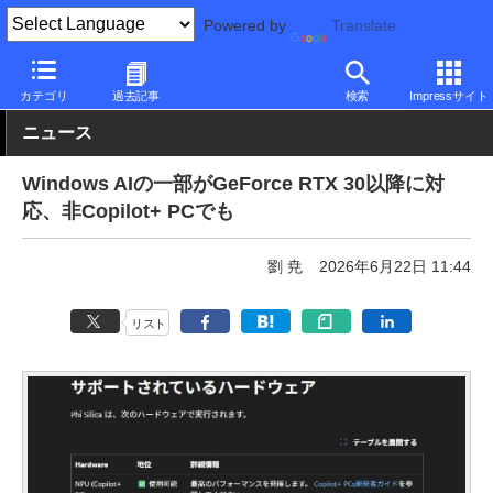
Powered by
Translate
PC Watch
ソフトウェア/アプリ
Windows
新機能
カテゴリ
過去記事
検索
Impressサイト
ニュース
Windows AIの一部がGeForce RTX 30以降に対
応、非Copilot+ PCでも
劉 尭
2026年6月22日 11:44
リスト