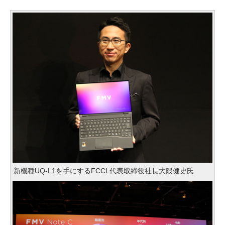
新機種UQ-L1を手にするFCCL代表取締役社長大隈健史氏