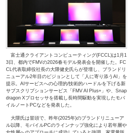
富士通クライアントコンピューティング(FCCL)は1月1
3日、都内でFMVの2026春モデル発表会を開催した。FC
CL代表取締役社長の大隈健史氏らが登壇し、ブランドリ
ニューアル2年目のビジョンとして「人に寄り添うAI」を
提示。AIサービスへの心理的/技術的ハードルを下げる新
サブスクリプションサービス「FMV AI Plus+」や、Snap
dragon Xプロセッサを搭載し長時間駆動を実現したモバ
イルノートPCなどを発表した。
大隈氏は冒頭で、昨年(2025年)のブランドリニューア
ル以降、モバイルPCのラインナップ強化により若年層や
女性層へのアプローチに成功していると強調。家電量販