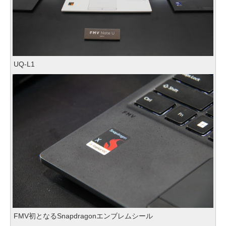
UQ-L1
FMV初となるSnapdragonエンブレムシール