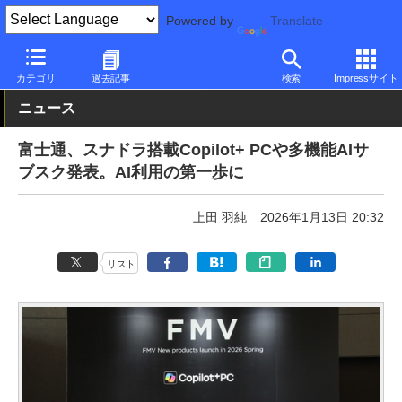
Powered by
Translate
PC Watch
市場
AI
その他
カテゴリ
過去記事
検索
Impressサイト
ニュース
富士通、スナドラ搭載Copilot+ PCや多機能AIサ
ブスク発表。AI利用の第一歩に
上田 羽純
2026年1月13日 20:32
リスト