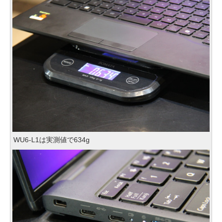
WU6-L1は実測値で634g