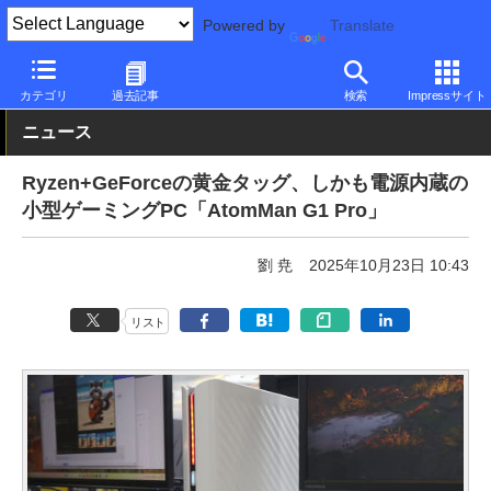
Powered by
Translate
PC Watch
パソコン/タブレット/スマートフォン
NUC/小型パソコ
カテゴリ
過去記事
検索
Impressサイト
ニュース
Ryzen+GeForceの黄金タッグ、しかも電源内蔵の
小型ゲーミングPC「AtomMan G1 Pro」
劉 尭
2025年10月23日 10:43
リスト