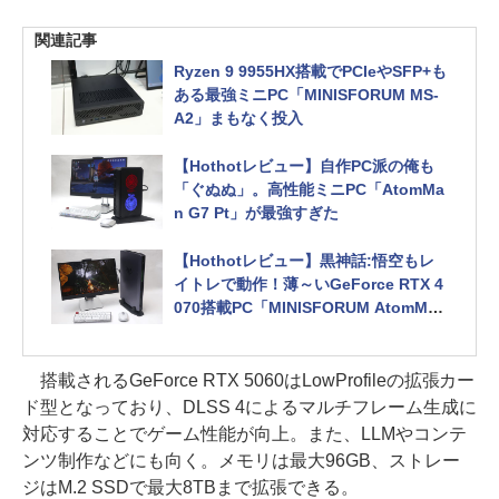
関連記事
Ryzen 9 9955HX搭載でPCIeやSFP+も
ある最強ミニPC「MINISFORUM MS-
A2」まもなく投入
【Hothotレビュー】自作PC派の俺も
「ぐぬぬ」。高性能ミニPC「AtomMa
n G7 Pt」が最強すぎた
【Hothotレビュー】黒神話:悟空もレ
イトレで動作！薄～いGeForce RTX 4
070搭載PC「MINISFORUM AtomMan
G7 Ti」
搭載されるGeForce RTX 5060はLowProfileの拡張カー
ド型となっており、DLSS 4によるマルチフレーム生成に
対応することでゲーム性能が向上。また、LLMやコンテ
ンツ制作などにも向く。メモリは最大96GB、ストレー
ジはM.2 SSDで最大8TBまで拡張できる。