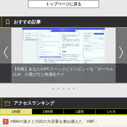
トップページに戻る
おすすめ記事
【特集】あなたのPCスペックにドンピシャな「ローカル
LLM」の選び方と快適化テク
●
●
●
●
●
アクセスランキング
1時間
24時間
1週間
1カ月
HBMの速さとSSDの大容量を兼ね備えた「HBF」