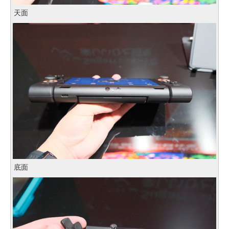
天面
底面