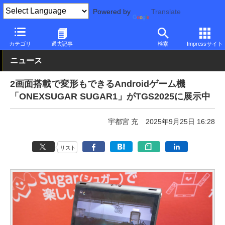
Powered by
Translate
PC Watch
パソコン/タブレット/スマートフォン
NUC/小型パソコ
カテゴリ
過去記事
検索
Impressサイト
ニュース
2画面搭載で変形もできるAndroidゲーム機
「ONEXSUGAR SUGAR1」がTGS2025に展示中
宇都宮 充
2025年9月25日 16:28
リスト