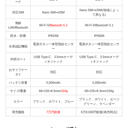
ーク
Nano SIM+eSIM(地域によっ
対応SIM
Nano SIM+eSIM
て異なる)
無線
Wi-Fi 5/
Bluetooth 5.2
Wi-Fi 5/Bluetooth 5.1
LAN/Bluetooth
防水・防塵
IP65/68
IP65/68
電源ボタン一体型指紋センサ
電源ボタン一体型指紋センサ
生体認証機能
ー
ー
USB Type-C、3.5mmオーデ
USB Type-C、3.5mmオーデ
外部ポート
ィオジャック
ィオジャック
おサイフケー
対応
対応
タイ
バッテリ容量
5,000mAh
5,000mAh
サイズ/重量
68×155×8.3mm/
164g
68×155×8.3mm/159g
ブラック、ホワイト、セージ
カラー
ブラック、ホワイト、ブルー
グリーン、ラベンダー
実売価格
7万円前後
6万8,000円前後(発売時点)