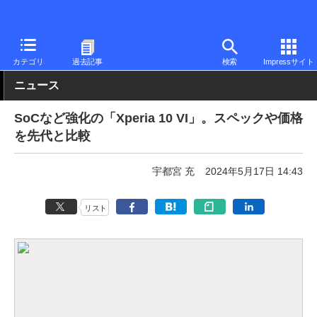
PC Watch
パソコン/タブレット/スマートフォン
スマートフォン
カテゴリ
過去記事
検索
Impressサイト
ニュース
SoCなど強化の「Xperia 10 VI」。スペックや価格
を先代と比較
宇都宮 充
2024年5月17日 14:43
リスト