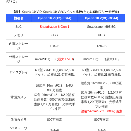
みだ。
【表】Xperia 10 VIとXperia 10 Vのスペック比較(ともにSIMフリーモデル)
機種名
Xperia 10 VI(XQ-ES44)
Xperia 10 V(XQ-DC44)
SoC
Snapdragon 6 Gen 1
Snapdragon 695 5G
メモリ
6GB
6GB
内蔵ストレー
128GB
128GB
ジ
外部ストレー
microSDカード(
最大1.5TB
)
microSDカード(最大1TB)
ジ
6.1型フルHD+(1,080×2,520
6.1型フルHD+(1,080×2,520
ディスプレイ
ドット、縦横比21:9)有機EL
ドット、縦横比21:9)有機EL
超広角:16mm/F2.2、800万画
超広角:16mm/F2.2、1/4型
素
800万画素
広角:26mm/F1.8、1/2.0型 有
広角:26mm/F1.8、1/2.0型 有
背面カメラ
効画素数4,800万画素(記録画
効画素数4,800万画素(記録画
素数1,200万画素)、光学式手
素数1,200万画素)、光学式手
ブレ補正
ブレ補正
望遠:54mm/F2.2、800万画素
前面カメラ
800万画素
800万画素
5Gネットワ
Sub-6
Sub-6