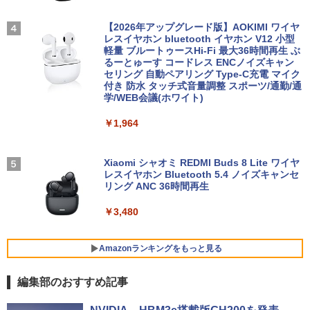
モリ6GB SSD256GB 14型 FHD Webカ
ノングレアタイプ 壁掛け対応 省スペース
メラ 軽量 モバイル ビジネス 在宅勤務 学
【全品最大2500円OFFクーポン】【第8
角度調整 高視野角 178° Adaptive-Sync
SWAN-白鳥ー完結記念プレミアムセット
3
4
生向け
世代 i7 高性能ビジネス PC】 Core i7 第
対応 MAXZEN MJM27CH02-F100
【2026年アップグレード版】AOKIMI ワイヤ
[ 有吉 京子 ]
8世代 Dell OptiPlex 3060 SFF Office付
レスイヤホン bluetooth イヤホン V12 小型
き Win11 メモリ16GB/32GB SSD256G
軽量 ブルートゥースHi-Fi 最大36時間再生 ぶ
￥19,800
￥13,980
￥21,534
B/512GB/1TB USB3.0 WIFI子機付 DVD
るーとゅーす コードレス ENCノイズキャン
HDMI DisplayPort 2画面出力 中古パソ
セリング 自動ペアリング Type-C充電 マイク
コン pc デスクトップPC 本体
付き 防水 タッチ式音量調整 スポーツ/通勤/通
学/WEB会議(ホワイト)
送料無料 2017年モデル lenovo ideaPad
モニター 21.5インチ/23.8インチ/27イン
Livly Island 公式ガイドブック4 心が重
4
4
5
￥41,999
C340-14IML Windows11 64bit タッチパ
チ フルhd 高画質 100Hz VA ノングレア
なるリヴリーの世界 [ ココネ株式会社 ]
￥1,964
ネル液晶 WEBカメラ HDMI 第8世代 Cor
非光沢 スピーカー内蔵 3年保証 ディスプ
e i5 メモリー8GB 高速SSD256GB 無線L
レイ パソコンモニター PCモニター フル
￥3,080
AN A4サイズ 14インチ フルHD液晶 中古
ハイビジョン 21インチ 液晶モニター ア
ノートパソコン 中古 パソコン【30日保
【マラソン値引中！国内組立の 新品】新
イリスオーヤマ DT-JF *
Xiaomi シャオミ REDMI Buds 8 Lite ワイヤ
4
証】
品 デスクトップPC デスクトップパソコ
レスイヤホン Bluetooth 5.4 ノイズキャンセ
ン ビジネス Ryzen5 5600GT Windows1
リング ANC 36時間再生
￥11,980
0 11 SSD256GB メモリ 16GB 1年保証
￥26,800
激安 ゲーム ゲーミングパソコン ゲーミ
￥3,480
ングPC マインクラフト ヴァロラント 原
神 eスポーツ おしゃれ 入門用 本体のみ
【2026年最新改良版・高級金属製】【タ
5
超得2,500円OFF&P2倍｜生活応援 パソ
ッチ選択】モバイルモニター 15.6インチ
Amazonランキングをもっと見る
5
￥62,795
コンバック付き｜Windows11正式対応｜
タッチパネル ワイヤレス接続 電池内蔵
中古 ノートパソコン Windows11 office
自立スタンド モバイルモニター スタンド
編集部のおすすめ記事
付 13.3型｜Corei5 第8世代｜中古ノート
ゲーミングモニター 1080PフルHD 高画
パソコン 軽量｜中古ノートパソコン 13
質 デュアルモニター サブモニター ポー
BRUCE WAYNE feat. Flo Milli, ATL Jacob
【Amazon.co.jp限定】 い・ろ・は・す 2L P
薬屋のひとりごと 17巻 (デジタル版ビッグガ
インチ｜中古PC B5サイズ｜ノートパソ
【公式・直販】デスクトップパソコン P
タブルモニター 選べる9パータン
5