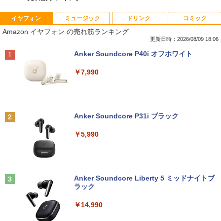
イヤフォン
ミュージック
ドリンク
コミック
Amazon(アマゾン) タブレットPC New F
【★最大100%ポイント】【Win11正式対
【中古良品】【安心保証】Princeton 21.
おしりたんていファイル（既刊15巻）
1
1
1
1
Amazon イヤフォン の売れ筋ランキング
ire Max 11(2023年発売) グレー B0B2SD
応】富士通 ESPRIMO D588/第8世代 Cor
5型ワイドカラー液晶ディスプレイ PTF
（0）
8BVX ［11型 /Wi-Fiモデル /ストレージ：
ei5/メモリ:8GB/16GB/32GB/SSD:256G
WDE-22W / PTFBDE-22W ブラック/ ホ
更新日時：2026/08/09 18:06
64GB］ B0B2SD8BVX [振込不可]
B/512GB/1TB/USB 3.1/DP/DisplayPort/
ワイト色 スピーカー搭載 プリンストン
￥19,800
Anker Soundcore P40i オフホワイト
DVI/Wi-fi/2画面出力/Windows11/Windo
ws10/Office/中古 デスクトップ デスクト
￥19,980
￥4,050
￥7,990
ップPC
￥29,800
[新品]ドラゴンボール[新書版/新装版](1-4
2
2巻 全巻) 全巻セット
【台数限定価格】＼ ★最大2000円OFF
【タッチ式選べる 携帯式】モバイルモニ
2
2
クーポン★／【楽天週間1位】中古 ノー
ター 14インチ フルHD IPSパネル 非光沢
Anker Soundcore P31i ブラック
トパソコン/中古ノートpc/第8世代 office
タッチ式/非タッチ式選択可能 Type-C対
￥20,328
付き/SSD 512GB メモリ16GB/Core i5
「3500U/4300Uより速い」 NiPoGi ミニ
応 HDMI VESA対応 モニター 持ち運び
2
￥5,990
第8世代/ノートパソコン Windows11/お
pc Ryzen Embedded R2544初登場 8G
サブディスプレイ デュアルモニター テレ
まかせ パソコン/WIFI/激安パソコン/15.6
B+256GB 4TB拡張可 mini pc Windows
ワーク ミニPC対応 EVICIV
インチ 安い ノートPC
11 Pro 動作より高速 4K×3画面出力 ミニ
パソコン HDMI2.0+DP1.4 静音性 小型pc
￥11,999
ちいかわ なんか小さくてかわいいやつ
3
豊富な端子Type-C USB3.2 有線LAN WI
￥13,500
（7） （ワイドKC） [ ナガノ ]
FI5/BT4.2 省電力 オフィス/学習向け P2
Anker Soundcore Liberty 5 ミッドナイトブ
ラック
￥1,375
￥33,800
【期間限定5%OFFクーポン 8/12 10時ま
3
￥14,990
新古品ノートパソコン Intel Celeron Wi
で】 モニター 27インチ 100Hz FHD VA
3
ndows11 Pro WPS Office 2024付き メ
パネル スピーカー搭載 ブルーライト軽減