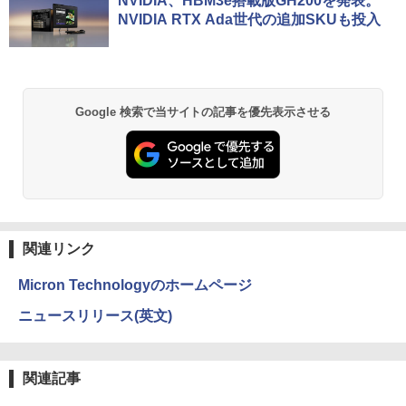
NVIDIA、HBM3e搭載版GH200を発表。
[Explicit]
ET ラベルレス ×8本
ンガンコミックス)
コン 整備済み｜ノートパソコン
C 新品 Lenovo ThinkCentre neo 50q T
NVIDIA RTX Ada世代の追加SKUも投入
iny Gen 5 Core i5 メモリ 16GB SSD 25
￥14,580
6GB 512GB 選択可 Windows11 Home
￥250
￥1,112
￥770
￥27,800
Pro 選択可 Microsoft Office 2024搭載
可能 送料無料 1年 3年 保証 選択可【Nor
tonP】
BRUCE WAYNE feat. Flo Milli, ATL Jacob
by Amazon 天然水 ラベルレス 500ml ×24本
異世界居酒屋「のぶ」(22) (角川コミックス・
Google 検索で当サイトの記事を優先表示させる
￥134,800
[Explicit]
富士山の天然水 バナジウム含有 水 ミネラル
エース)
ウォーター ペットボトル 静岡県産 500ミリリ
ットル (Smart Basic)
￥250
￥832
￥1,380
見知らぬ糸
ONE PIECE モノクロ版 115 (ジャンプコミッ
クスDIGITAL)
by Amazon 炭酸水 ラベルレス 500ml ×24本
関連リンク
強炭酸水 ペットボトル 500ミリリットル (Sm
￥250
art Basic)
￥594
Micron Technologyのホームページ
￥1,625
ニュースリリース(英文)
On My Road (Stadium ver.)
HUNTER×HUNTER モノクロ版 39 (ジャンプ
コミックスDIGITAL)
by Amazon 天然水ラベルレス 2L×9本
￥250
関連記事
￥572
￥1,117