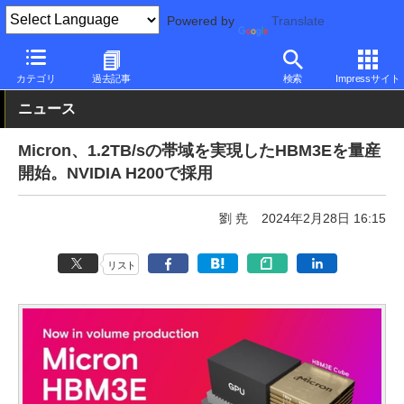
Powered by
Translate
PC Watch
半導体/周辺機器
GPU
NVIDIA
カテゴリ
過去記事
検索
Impressサイト
ニュース
Micron、1.2TB/sの帯域を実現したHBM3Eを量産
開始。NVIDIA H200で採用
劉 尭
2024年2月28日 16:15
リスト