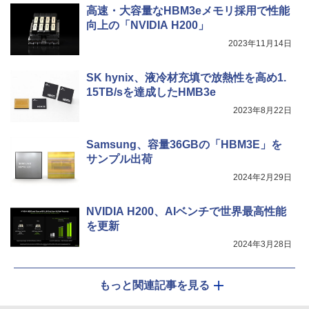
高速・大容量なHBM3eメモリ採用で性能
向上の「NVIDIA H200」
On My Road (Stadium ver.)
スーパーの裏でヤニ吸うふたり 9巻 (デジタル
2023年11月14日
版ビッグガンガンコミックス)
【Amazon.co.jp限定】 伊藤園 磨かれて、澄
みきった日本の水 2L 8本 ラベルレス [ ケース
￥250
] [ 水 ] [ ペットボトル ] [ 箱買い ] [ ストック
￥810
SK hynix、液冷材充填で放熱性を高め1.
] [ 水分補給 ]
15TB/sを達成したHMB3e
￥998
2023年8月22日
Samsung、容量36GBの「HBM3E」を
サンプル出荷
2024年2月29日
NVIDIA H200、AIベンチで世界最高性能
を更新
2024年3月28日
もっと関連記事を見る