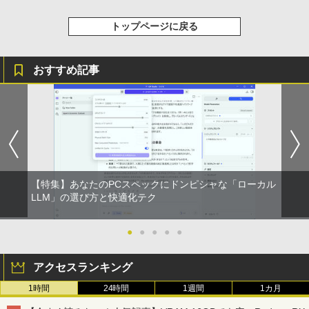
トップページに戻る
おすすめ記事
【特集】あなたのPCスペックにドンピシャな「ローカル
LLM」の選び方と快適化テク
●
●
●
●
●
アクセスランキング
1時間
24時間
1週間
1カ月