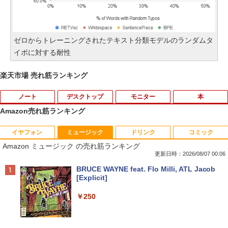
ゼロからトレーニングされたテキスト分類モデルのランダムタ
イポに対する耐性
楽天市場 売れ筋ランキング
ノート
デスクトップ
モニター
本
Amazon売れ筋ランキング
イヤフォン
ミュージック
ドリンク
コミック
【期間限定★新品無線マウス付】中古ノ
ポイント10倍 中古パソコン デスクトッ
アンダーニンジャ（18） 【電子書籍】[
1
1
1
Amazon ミュージック の売れ筋ランキング
ートパソコン Windows11 Office2019搭
プパソコン Windows 11【Office付】
花沢健吾 ]
載 15.6型 テンキー付き Celeron 第8世代
【Windows 11 Pro 64Bit搭載】DELL O
更新日時：2026/08/07 00:06
Core i3 Core i5 メモリ4GB/16GB SSD1
ptiplexシリーズ Core i5搭載/4G/新品SS
￥792
Anker Soundcore P40i オフホワイト
BRUCE WAYNE feat. Flo Milli, ATL Jacob
28GB～1TB Webカメラ DVD 無線LAN
D 120GB/DVD-ROM/送料無料【オプショ
[Explicit]
店長おまかせPC 初期設定済 送料無料
ン色々有】
￥7,990
【中古】
￥250
￥24,800
￥9,999
熱帯魚・水草大図鑑 定番種から新種まで
2