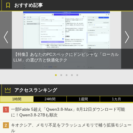
art Basic)
￥594
おすすめ記事
￥1,625
HUNTER×HUNTER モノクロ版 39 (ジャンプ
コミックスDIGITAL)
by Amazon 天然水ラベルレス 2L×9本
￥572
￥1,117
【特集】あなたのPCスペックにドンピシャな「ローカル
スーパーの裏でヤニ吸うふたり 9巻 (デジタル
LLM」の選び方と快適化テク
版ビッグガンガンコミックス)
コカ・コーラ やかんの麦茶 from 爽健美茶 ラ
ベルレス 650mlPET×24本
●
●
●
●
●
￥810
￥2,009
アクセスランキング
1時間
24時間
1週間
1カ月
一部Fable 5超え「Qwen3.8-Max」8月12日ダウンロード可能
に！Qwen3.8-27Bも順次
キオクシア、メモリ不足をフラッシュメモリで補う拡張モジュー
ル