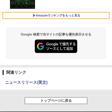
古ノートパソコン 第11世代 Core i5 メモ
Xiaomi シャオミ REDMI Buds 8 Lite ワイヤ
リ16GB M.2 SSD256GB 13.3インチ フ
レスイヤホン Bluetooth 5.4 ノイズキャンセ
￥124,800
ルHD ノングレア Webカメラ 無線LAN
リング ANC 36時間再生
Wi-Fi Bluetooth Windows11 東芝 dyna
Amazonランキングをもっと見る
book G83/HS 初期設定済 すぐ使える 90
￥2,980
日保証 送料無料
デスクトップPC Ryzen7 5700G メモリ1
5
￥29,980
6GB SSD1TB B550 グラボなし
Google 検索で当サイトの記事を優先表示させる
【Amazon.co.jp限定】 い・ろ・は・す 2L P
薬屋のひとりごと 17巻 (デジタル版ビッグガ
ET ラベルレス ×8本
ンガンコミックス)
￥148,700
￥1,112
￥770
13.3インチ 良品 Lenovo ThinkPad X13
5
Gen2 Type-20XJ フルHD / Windows11/
高性能 AMD Ryzen 5-5650u/ 16GB/ 爆
速NVMe式256GB-SSD/ カメラ/ 無線Wi-
Fi6/ Office付き/ Win11【中古ノートパソ
by Amazon 天然水 ラベルレス 500ml ×24本
異世界居酒屋「のぶ」(22) (角川コミックス・
コン 中古パソコン 中古PC】税込送料無
富士山の天然水 バナジウム含有 水 ミネラル
エース)
関連リンク
料 あす楽対応 当日発送
ウォーター ペットボトル 静岡県産 500ミリリ
ットル (Smart Basic)
￥832
ニュースリリース(英文)
￥34,990
￥1,380
ONE PIECE モノクロ版 115 (ジャンプコミッ
トップページに戻る
クスDIGITAL)
by Amazon 炭酸水 ラベルレス 500ml ×24本
強炭酸水 ペットボトル 500ミリリットル (Sm