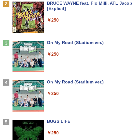
￥6,600
Anker Soundcore P31i ブラック
BRUCE WAYNE feat. Flo Milli, ATL Jacob
【エントリーでポイント100％還元のチ
2
[Explicit]
往復送料込！パソコンレンタルハイスペ
ャンス】GMKtec ミニpc G3 Pro Intel C
2
￥5,990
ックモデルCore i7/16G/SSD/カメラ付き
ore i3 10110U 16GB DDR4 64GBまで増
￥250
（4週間延長）【Office2024セット】イ
設 512GB SSD M.2 2242 最大8TB Wind
ンストール済※この商品はレンタルで
ows11 Pro mini pc 4.1GHz WIFI6 BT5.
す。販売品ではありません。ご了承下さ
2 小型PC VESA対応 ミニパソコン 2画面
看護師・看護学生のためのレビューブッ
3
い。
高性能 みにpc nucbox 省エネ デスクト
ク 2027 [ 岡庭 豊 ]
ップPC
Anker Soundcore Liberty 5 アプリコットピ
On My Road (Stadium ver.)
ンク
￥14,300
￥6,930
￥66,248
￥250
￥-
ノートパソコン14インチ 極軽量約965g
3
富士通 LIFEBOOK U748 高性能第7世代
[VETESA正規販売店]デスクトップパソ
これから俺は、後輩に抱かれます 6【電
3
4
Core i5-7300U カメラ内蔵 メモリ最大16
コン PC 一体型 新品 Windows11 27型 C
【2026年アップグレード版】AOKIMI ワイヤ
On My Road (Stadium ver.)
子限定かきおろし付】 【電子書籍】[ 佳
GB SSD1TB 薄い軽い FHD液晶 type-C
ore i7 第4世代 Office付き メモリ16GB
レスイヤホン bluetooth イヤホン V12 小型
門サエコ ]
WIFI Bluetooth 中古ノートパソコン Off
SSD512GB 初期設定済 ホワイト ブラッ
軽量 ブルートゥースHi-Fi 最大36時間再生 ぶ
￥250
ice付き 5GWIFI Bluetooth最新Microso
ク
るーとゅーす コードレス ENCノイズキャン
￥878
ftOffice2024可 Windows11
セリング 自動ペアリング Type-C充電 マイク
付き 防水 タッチ式音量調整 スポーツ/通勤/通
￥69,800
学/WEB会議(ホワイト)
￥16,500
BUGS LIFE
あかね噺 23 【電子書籍】[ 末永裕樹 ]
5
￥1,964
GMKtec GMK-K8 PLUS-32/1T-W11Pro
4
￥250
￥572
【マラソンセール期間中ポイント5倍】中
(8845HS)
4