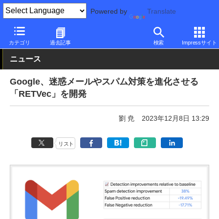
Powered by
Translate
PC Watch
市場
技術
その他
カテゴリ
過去記事
検索
Impressサイト
ニュース
Google、迷惑メールやスパム対策を進化させる
「RETVec」を開発
劉 尭
2023年12月8日 13:29
リスト