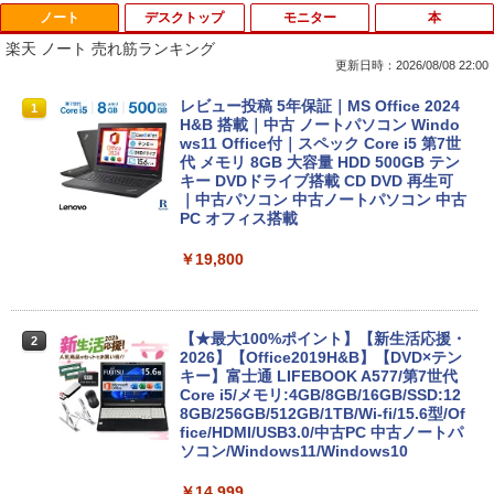
ノート
デスクトップ
モニター
本
楽天 ノート 売れ筋ランキング
更新日時：2026/08/08 22:00
レビュー投稿 5年保証｜MS Office 2024
1
H&B 搭載｜中古 ノートパソコン Windo
ws11 Office付｜スペック Core i5 第7世
代 メモリ 8GB 大容量 HDD 500GB テン
キー DVDドライブ搭載 CD DVD 再生可
｜中古パソコン 中古ノートパソコン 中古
PC オフィス搭載
￥19,800
【★最大100%ポイント】【新生活応援・
2
2026】【Office2019H&B】【DVD×テン
キー】富士通 LIFEBOOK A577/第7世代
Core i5/メモリ:4GB/8GB/16GB/SSD:12
8GB/256GB/512GB/1TB/Wi-fi/15.6型/Of
fice/HDMI/USB3.0/中古PC 中古ノートパ
ソコン/Windows11/Windows10
￥14,999