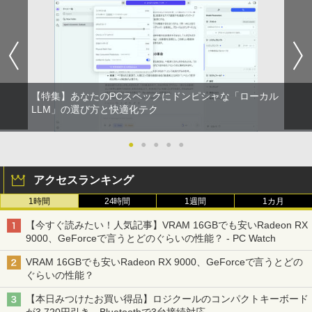
軽減 フリッカーフリー VESA対応 フレー
版ビッグガンガンコミックス)
ver 山中柔太朗(B4サイズ両面ピンナッ
【Amazon.co.jp限定】 伊藤園 磨かれて、澄
ムレス HDMI1.4／DP／VGAコントラス
プ)
みきった日本の水 2L 8本 ラベルレス [ ケース
￥250
ト1000:1 チルト調節可 ビジネス用 【送
] [ 水 ] [ ペットボトル ] [ 箱買い ] [ ストック
￥810
料無料】pcモニター (ケーブル付）
Xiaomi シャオミ REDMI Buds 8 Lite ワイヤ
] [ 水分補給 ]
￥2,200
レスイヤホン Bluetooth 5.4 ノイズキャンセ
リング ANC 36時間再生
￥10,980
￥998
￥3,480
【特集】あなたのPCスペックにドンピシャな「ローカル
LLM」の選び方と快適化テク
IOデータ 3辺フレームレス＆広視野角A
5
DSパネル液晶ディスプレイ ［21.5型 /フ
ルHD(1920×1080) /ワイド］ ブラック
●
●
●
●
●
KH-A221DB
￥13,980
アクセスランキング
1時間
24時間
1週間
1カ月
【今すぐ読みたい！人気記事】VRAM 16GBでも安いRadeon RX
9000、GeForceで言うとどのぐらいの性能？ - PC Watch
VRAM 16GBでも安いRadeon RX 9000、GeForceで言うとどの
ぐらいの性能？
【本日みつけたお買い得品】ロジクールのコンパクトキーボード
が3,720円引き。Bluetoothで3台接続対応