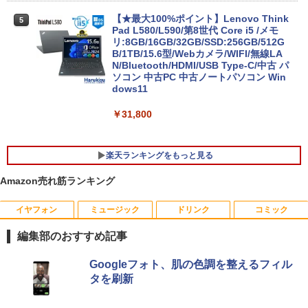
【★最大100%ポイント】Lenovo Think
5
Pad L580/L590/第8世代 Core i5 /メモ
リ:8GB/16GB/32GB/SSD:256GB/512G
B/1TB/15.6型/Webカメラ/WIFI/無線LA
N/Bluetooth/HDMI/USB Type-C/中古 パ
ソコン 中古PC 中古ノートパソコン Win
dows11
￥31,800
楽天ランキングをもっと見る
Amazon売れ筋ランキング
イヤフォン
ミュージック
ドリンク
コミック
モバイルモニター ミラーリング 高画質 1
2026年8月発売 予約 mini ミニ 2026年9
1
1
0.1インチ IPS液晶 小型 LEDバックライ
月号 ミルク M!LK MILK
編集部のおすすめ記事
ト モバイルディスプレイ ゲーミングモニ
ター デュアルディスプレイ スマホ Andr
￥5,180
Anker Soundcore P40i オフホワイト
BRUCE WAYNE feat. Flo Milli, ATL Jacob
by Amazon 天然水 ラベルレス 500ml ×24本
薬屋のひとりごと 17巻 (デジタル版ビッグガ
oid iPhone iPad 1年保証 日本語説明書
Googleフォト、肌の色調を整えるフィル
[Explicit]
富士山の天然水 バナジウム含有 水 ミネラル
ンガンコミックス)
送料無料
タを刷新
ウォーター ペットボトル 静岡県産 500ミリリ
￥7,990
ットル (Smart Basic)
￥250
￥770
￥8,990