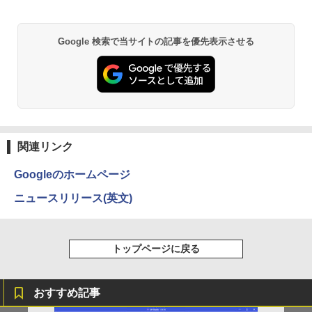
まほうのにこにこおやつ [ まいのおやつ ]
2
￥1,380
￥1,650
Anker Soundcore P31i ブラック
BRUCE WAYNE feat. Flo Milli, ATL Jacob
異世界居酒屋「のぶ」(22) (角川コミックス・
Google 検索で当サイトの記事を優先表示させる
【楽天1位常連・超800冠獲得】黒/白 モ
2
[Explicit]
エース)
【Amazon.co.jp限定】 い・ろ・は・す 2L P
ニター 21.5 / 23.8 / 24.5 / 27型 240Hz/2
ET ラベルレス ×8本
￥5,990
00Hz /180Hz/165Hz/100Hz ゲーミングモ
￥250
￥832
ニター 1ms応答 pcモニター パソコン モ
￥1,112
ニター 非光沢 スピーカー内蔵 HDR/Free
sync/VESA cocopar HG-238
ちいかわ なんか小さくてかわいいやつ
3
（8） 【電子書籍】[ ナガノ ]
Anker Soundcore Liberty 5 ミッドナイトブ
On My Road (Stadium ver.)
ONE PIECE モノクロ版 115 (ジャンプコミッ
￥11,999
ラック
クスDIGITAL)
by Amazon 天然水ラベルレス 2L×9本
￥1,375
関連リンク
￥250
￥14,990
￥594
￥1,117
Googleのホームページ
液晶ディスプレイ アイ・オー・データ DI
3
-A221DB [ワイド液晶ディスプレイ 21.5
ニュースリリース(英文)
型/1920×1080/3辺フレームレス]
【3千円以上送料無料】タッチペンで音が
4
【2026年アップグレード版】AOKIMI ワイヤ
On My Road (Stadium ver.)
HUNTER×HUNTER モノクロ版 39 (ジャンプ
聞ける!はじめてずかん1000 英語つき／
レスイヤホン bluetooth イヤホン V12 小型
コミックスDIGITAL)
小学館辞典編集部
by Amazon 炭酸水 ラベルレス 500ml ×24本
￥12,280
軽量 ブルートゥースHi-Fi 最大36時間再生 ぶ
強炭酸水 ペットボトル 500ミリリットル (Sm
￥250
トップページに戻る
るーとゅーす コードレス ENCノイズキャン
art Basic)
￥572
￥5,478
セリング 自動ペアリング Type-C充電 マイク
付き 防水 タッチ式音量調整 スポーツ/通勤/通
￥1,625
【P最大31.5%還元！】Minifire モニター
4
学/WEB会議(ホワイト)
24インチ IPS 内蔵スピーカーディスプレ
おすすめ記事
イ100Hz FHD 1080P VGA ブルーライト
BUGS LIFE
スーパーの裏でヤニ吸うふたり 9巻 (デジタル
【特典】GIANNA HOMMES ISSUE05 co
5
￥1,964