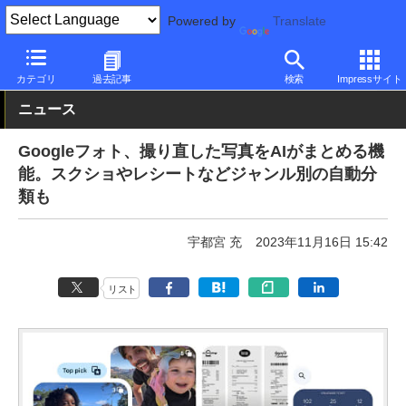
Powered by
Translate
PC Watch
ソフトウェア/アプリ
他ソフト/アプリ
新機能
カテゴリ
過去記事
検索
Impressサイト
ニュース
Googleフォト、撮り直した写真をAIがまとめる機
能。スクショやレシートなどジャンル別の自動分
類も
宇都宮 充
2023年11月16日 15:42
リスト