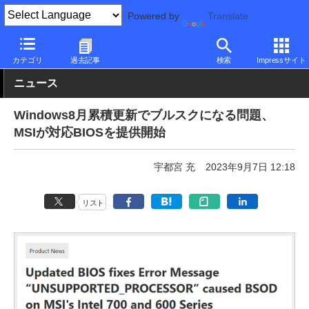
Powered by
Translate
PC Watch
ソフトウェア/アプリ
Windows
不具合
カテゴリ
過去記事
検索
Impressサイト
ニュース
Windows8月累積更新でブルスクになる問題、
MSIが対応BIOSを提供開始
宇都宮 充
2023年9月7日 12:18
リスト