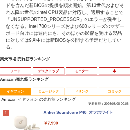
ドを含んだ新BIOSの提供を順次開始。第13世代およびそ
れ以降の世代のIntel CPU製品に対応し、適用することで
「UNSUPPORTED_PROCESSOR」のエラーが発生し
なくなる。Intel 700シリーズおよび600シリーズのマザー
ボード向けには週内にも、そのほかの影響を受ける製品
に対しては9月中には新BIOSを公開する予定だとしてい
る。
楽天市場 売れ筋ランキング
ノート
デスクトップ
モニター
本
Amazon売れ筋ランキング
イヤフォン
ミュージック
ドリンク
コミック
[訳アリ★格安] ノートパソコン Window
PHILIPS 241V8 LED液晶モニター 23.8
【楽天ブックス限定特典】原かれん 1st
1
1
1
Amazon イヤフォン の売れ筋ランキング
s11 15.6型 HP 250 G7 第七世代 Core-i3
インチワイド ブラック 1920×1080 （フ
写真集 どストライク(生写真1枚) [ 原 か
メモリ8GB SSD128GB 15.6インチ 無線
ルHD）16:9 IPSパネル 非光沢 ノングレ
れん ]
更新日時：2026/08/08 00:06
LAN テンキー HDMI Webカメラ DVDマ
ア 液晶ディスプレイ HDMI VGA VESA準
Anker Soundcore P40i オフホワイト
ルチ Bluetooth USB3.0 SDカード ノー
拠 PS4 switch 対応 スイッチ 【中古】
￥4,400
トPC ノート 中古パソコン 中古PC Win1
￥7,990
1 Office 格安 中古
￥6,500