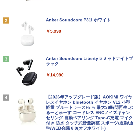
￥12,800
角川まんが学習シリーズ 日本の歴史
2
全16巻定番セット [ 山本 博文 ]
【楽天1位!1,600円OFFクーポン 8/4 20:
2
Anker Soundcore P31i ホワイト
00-8/11 01:59】Xiaomi Monitor A24i 20
￥17,600
【マラソン限定30%OFF】中古 Dell Ins
26 ディスプレイ 1080P 23.8インチ 144
2
￥5,990
piron 3593 Core i3 1005G1 第10世代CP
Hzリフレッシュレート sRGB99% 1670
U メモリ8GB SSD256GB 15インチ フル
万色 300nits ΔE＜1 低ブルーライト 大
HD Windows11 Home WEBカメラ 無線
画面 TÜV認証 目にやさしい 調整可能な
【9月上旬発送予定】 ハンターハンター
3
LAN テンキー DVDマルチ P75F 1年保証
スタンド VESA
全巻 HUNTER×HUNTER 1巻-39巻 セッ
レビュー特典:WPS Office Bランク パソ
ト 最新 冨樫 義博 集英社 ジャンプコミッ
コン ノートパソコン デル 中古ノートPC
Anker Soundcore Liberty 5 ミッドナイトブ
￥12,580
クス 漫画 マンガ まんが 全巻セット 【送
ラック
料無料】【新品】
￥30,800
￥14,990
￥19,096
ASUS エイスース 液晶ディスプレイ Ey
3
e Care ［23.8型 / フルHD(1920×1080) /
【★最大100%ポイント】【第8世代 4コ
ワイド］ VA249HG
3
ア・8スレッド】富士通 LIFEBOOK A57
【2026年アップグレード版】AOKIMI ワイヤ
[9月上旬より発送予定][新品]HUNTER×H
4
9/第8世代 Core i5/メモリ: 8GB/16GB/新
レスイヤホン bluetooth イヤホン V12 小型
￥13,800
UNTER ハンター×ハンター (1-39巻 最新
品 SSD:256GB/512GB/1TB/DVD/Wi-fi/1
軽量 ブルートゥースHi-Fi 最大36時間再生 ぶ
刊) 全巻セット [入荷予約]
5.6型/Office/HDMI/USB3.1/中古PC 中古
るーとゅーす コードレス ENCノイズキャン
ノートパソコン Windows11 Win11正式
セリング 自動ペアリング Type-C充電 マイク
￥19,096
対応
付き 防水 タッチ式音量調整 スポーツ/通勤/通
アイオーデータ｜I-O DATA 液晶ディスプ
4
学/WEB会議 6.0(オフホワイト)
レイ(23.8型/ADS/FullHD 1920×1080/10
￥27,800
0Hz/5ms/HDMI/DP/USB Type-C/VESA/5