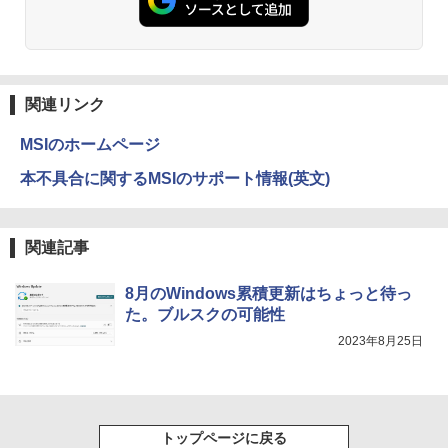
￥250
￥832
￥1,380
On My Road (Stadium ver.)
ONE PIECE モノクロ版 115 (ジャンプコミッ
クスDIGITAL)
by Amazon 天然水ラベルレス 2L×9本
関連リンク
￥250
￥594
￥1,117
MSIのホームページ
本不具合に関するMSIのサポート情報(英文)
On My Road (Stadium ver.)
HUNTER×HUNTER モノクロ版 39 (ジャンプ
コミックスDIGITAL)
by Amazon 炭酸水 ラベルレス 500ml ×24本
強炭酸水 ペットボトル 500ミリリットル (Sm
￥250
関連記事
art Basic)
￥572
￥1,625
8月のWindows累積更新はちょっと待っ
た。ブルスクの可能性
BUGS LIFE
スーパーの裏でヤニ吸うふたり 9巻 (デジタル
2023年8月25日
版ビッグガンガンコミックス)
コカ・コーラ やかんの麦茶 from 爽健美茶 ラ
ベルレス 650mlPET×24本
￥250
￥810
￥2,009
トップページに戻る