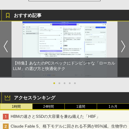
おすすめ記事
【特集】あなたのPCスペックにドンピシャな「ローカル
LLM」の選び方と快適化テク
●
●
●
●
●
アクセスランキング
1時間
24時間
1週間
1カ月
HBMの速さとSSDの大容量を兼ね備えた「HBF」
Claude Fable 5、格下モデルに回される不満が85%減。生物学の