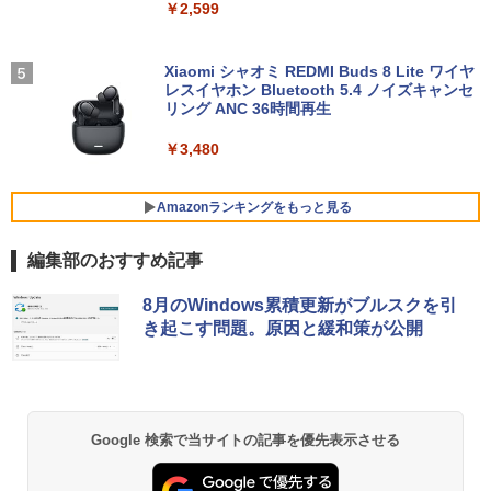
￥2,599
年保証・無輝点保証)(ホワイト) LCD-C2
ふかふかダンジョン攻略記〜俺の異世界
5
42SDW
転生冒険譚〜/ 20 【電子書籍】[ KAKER
U ]
【1500円OFFクーポン】【WEBカメラ
Xiaomi シャオミ REDMI Buds 8 Lite ワイヤ
￥25,977
4
＆テンキー付き】ノートパソコン 15.6イ
レスイヤホン Bluetooth 5.4 ノイズキャンセ
￥792
ンチ SSD512GB メモリ16GB Corei5 第
リング ANC 36時間再生
8世代 Microsoft Office付き Windows11
DELL Latitude 3500 中古ノートパソコ
￥3,480
Philips｜フィリップス 液晶ディスプレ
5
ン PC パソコン 中古ノートPC 中古PC 最
イ(23.8型/IPS/WQHD 2560×1440/75Hz/1
大SSD1TB メモリ32GB 中古パソコン フ
ms)(ブラック) 24E1N5600E/11
ルHD
Amazonランキングをもっと見る
￥29,800
￥24,800
編集部のおすすめ記事
BRUCE WAYNE feat. Flo Milli, ATL Jacob
【Amazon.co.jp限定】 い・ろ・は・す 2L P
薬屋のひとりごと 17巻 (デジタル版ビッグガ
8月のWindows累積更新がブルスクを引
[Explicit]
ET ラベルレス ×8本
ンガンコミックス)
エントリーで最大10倍！充実機能ノート
5
き起こす問題。原因と緩和策が公開
パソコン テンキー/DVD/WEBカメラ内蔵
第8世代Core i3/i5 Core i7 最大メモリ16
￥250
￥1,112
￥770
GB 新品SSD256GB 東芝 NEC有名メー
カー15.6型 DVD内蔵 15.6インチ HDMI P
olaris Office搭載 最新MicrosoftOffice2
024可 Windows11 長期保証 中古PC
BRUCE WAYNE feat. Flo Milli, ATL Jacob
by Amazon 天然水 ラベルレス 500ml ×24本
異世界居酒屋「のぶ」(22) (角川コミックス・
Google 検索で当サイトの記事を優先表示させる
[Explicit]
富士山の天然水 バナジウム含有 水 ミネラル
エース)
￥18,000
ウォーター ペットボトル 静岡県産 500ミリリ
ットル (Smart Basic)