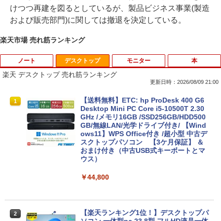
けつつ再建を図るとしているが、製品ビジネス事業(製造
および販売部門)に関しては撤退を決定している。
楽天市場 売れ筋ランキング
ノート
デスクトップ
モニター
本
楽天 デスクトップ 売れ筋ランキング
更新日時：2026/08/09 21:00
【期間限定 ポイントUP＆クーポン配
【送料無料】ETC: hp ProDesk 400 G6
1
1
布】 Lenovo Chromebook Duet EDU G
Desktop Mini PC Core i5-10500T 2.30
2 2in1 ノートパソコン 83HKS00M00 Ch
GHz /メモリ16GB /SSD256GB/HDD500
romeOS MediaTek Kompanio 838 メモ
GB/無線LAN/光学ドライブ付き/ 【Wind
リ4GB eMMC64GB 10.95インチ タッチ
ows11】WPS Office付き /超小型 中古デ
対応 再生品Sランク
スクトップパソコン 【3ケ月保証】 ＆
おまけ付き（中古USB式キーボートとマ
ウス）
￥29,800
￥44,800
レビュー投稿 5年保証｜MS Office 2024
2
H&B 搭載｜中古ノートパソコン Windo
ws11 Office付｜テンキー DVD 搭載｜C
【楽天ランキング1位！】デスクトップパ
2
ore i5 第7世代 メモリ 8GB SSD 256GB
ソコン 一体型pc 23.8型 フルHD液晶一体