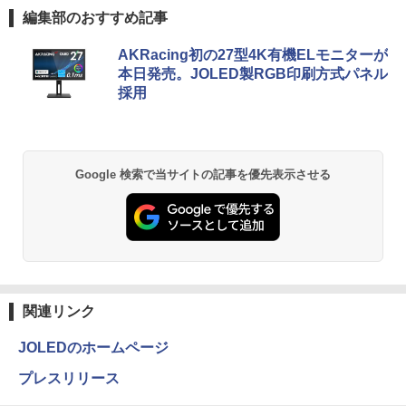
まで】 モニター 21.5インチ 100Hz FHD
編集部のおすすめ記事
VAパネル スピーカー搭載 ブルーライト
￥2,860
軽減 ノングレアタイプ 壁掛け対応 省ス
Anker Soundcore P40i オフホワイト
BRUCE WAYNE feat. Flo Milli, ATL Jacob
【Amazon.co.jp限定】 い・ろ・は・す 2L P
薬屋のひとりごと 17巻 (デジタル版ビッグガ
ペース 角度調整 高視野角 178° Adaptiv
AKRacing初の27型4K有機ELモニターが
[Explicit]
ET ラベルレス ×8本
ンガンコミックス)
e-Sync対応 MAXZEN MJM22CH03-F10
本日発売。JOLED製RGB印刷方式パネル
￥7,990
0
採用
￥250
￥1,112
￥770
￥9,980
プレステップ神道学（9） [ 國學院大學神
2
道文化学部 ]
Anker Soundcore P31i ブラック
BRUCE WAYNE feat. Flo Milli, ATL Jacob
by Amazon 天然水 ラベルレス 500ml ×24本
異世界居酒屋「のぶ」(22) (角川コミックス・
￥1,980
Google 検索で当サイトの記事を優先表示させる
[Explicit]
富士山の天然水 バナジウム含有 水 ミネラル
エース)
【お買い物マラソ！P最大31.5%還元】
2
ウォーター ペットボトル 静岡県産 500ミリリ
￥5,990
モニター 21.5インチ 120Hz モニター 2
ットル (Smart Basic)
￥250
￥832
2インチ pcモニター フルhd 非光沢 液晶
ディスプレイ Adaptive Sync VESA対応
￥1,380
フレームレス HDMI*2 ブルーライト軽減
1OC Vol.7 （TJMOOK）
3
チルト調節可 ビジネス用 五年保証 pcモ
ニター目に優しい HDMIケーブル付
Anker Soundcore Liberty 5 ミッドナイトブ
見知らぬ糸
ONE PIECE モノクロ版 115 (ジャンプコミッ
￥1,650
ラック
クスDIGITAL)
by Amazon 炭酸水 ラベルレス 500ml ×24本
強炭酸水 ペットボトル 500ミリリットル (Sm
￥9,980
￥250
関連リンク
art Basic)
￥14,990
￥594
JOLEDのホームページ
￥1,625
液晶モニター PCディスプレイ 23.8 24イ
日本集中治療医学会 専門医テキスト
3
プレスリリース
4
ンチ 144Hz 1ms IPS フルHD ノングレア
【2026年アップグレード版】AOKIMI ワイヤ
On My Road (Stadium ver.)
HUNTER×HUNTER モノクロ版 39 (ジャンプ
第4版 [ 一般社団法人日本集中治療医学会
非光沢 ブルーライトカット HDMI VGA
レスイヤホン bluetooth イヤホン V12 小型
コミックスDIGITAL)
教育委員会 ]