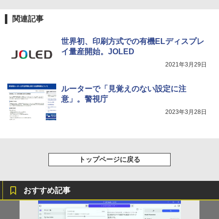
by Amazon 天然水ラベルレス 2L×9本
スピーカー内蔵 ヘッドホン端子 VESA対
軽量 ブルートゥースHi-Fi 最大36時間再生 ぶ
￥250
応 テレワーク 在宅勤務 法人向け オフィ
るーとゅーす コードレス ENCノイズキャン
￥572
￥22,000
関連記事
￥1,117
ス TERRA 2441W
セリング 自動ペアリング Type-C充電 マイク
付き 防水 タッチ式音量調整 スポーツ/通勤/通
世界初、印刷方式での有機ELディスプレ
学/WEB会議(ホワイト)
￥9,999
イ量産開始。JOLED
On My Road (Stadium ver.)
スーパーの裏でヤニ吸うふたり 9巻 (デジタル
タッチペンで音が聞ける！ はじめてずか
5
￥1,964
版ビッグガンガンコミックス)
ん1000 英語つき はじめて図鑑1000 はじ
【Amazon.co.jp限定】 伊藤園 磨かれて、澄
2021年3月29日
めてのずかん こども 子ども 0歳 1歳 2歳
みきった日本の水 2L 8本 ラベルレス [ ケース
￥250
ゲーミングモニター 23.8インチ PCモニ
3歳 4歳 小学館 タッチペン 図鑑 ずかん
] [ 水 ] [ ペットボトル ] [ 箱買い ] [ ストック
4
￥810
ター 100Hz 1920×1080 FHD 1080p 5ms
はじめて 英語 プレゼント クリスマス お
Xiaomi シャオミ REDMI Buds 8 Lite ワイヤ
] [ 水分補給 ]
ルーターで「見覚えのない設定に注
応答 薄型 液晶ディスプレイ ノングレア
祝い 知育玩具 英語教育
レスイヤホン Bluetooth 5.4 ノイズキャンセ
意」。警視庁
非光沢 VA simplus シンプラス SP-NMT
リング ANC 36時間再生
￥998
23【送料無料】【レビューでモニターク
2023年3月28日
￥5,478
リーナープレゼント】【メーカー1年保
￥3,480
証】
￥10,899
トップページに戻る
【楽天1位!1,600円OFFクーポン 8/4 20:
5
00-8/11 01:59】Xiaomi Monitor A24i 20
おすすめ記事
26 ディスプレイ 1080P 23.8インチ 144
Hzリフレッシュレート sRGB99% 1670
万色 300nits ΔE＜1 低ブルーライト 大