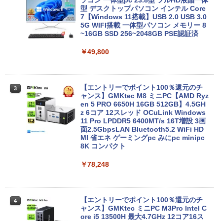
｜店長厳選 Lenovo ThinkPad 15.6型 Bl
型 デスクトップパソコン インテル Core
uetooth Wi-Fi 無線｜中古 パソコン 中古
7【Windows 11搭載】USB 2.0 USB 3.0
PC Word Excel
5G WIFI搭載 一体型パソコン メモリー 8
~16GB SSD 256~2048GB PSE認証済
￥29,800
￥49,800
Xiaomi シャオミ REDMI Pad 2 6+128G
3
B ラベンダーパープル 11型Androidタブ
【エントリーでポイント100％還元のチ
3
レット 6GB/128GB/WiFi VHU5864JP
ャンス】GMKtec M8 ミニPC【AMD Ryz
en 5 PRO 6650H 16GB 512GB】4.5GH
z 6コア 12スレッド OCuLink Windows
￥29,981
11 Pro LPDDR5 6400MT/s 16T増設 3画
面2.5GbpsLAN Bluetooth5.2 WiFi HD
MI 省エネ ゲーミングpc みにpc minipc
8K コンパクト
【P最大15倍還元】2025年新生活応援！
4
激安！ノートパソコン Office搭載 初期設
￥78,248
定済 Win11搭載 インテル第13世代CPU
メモリ8GB 高速SSD256GB/512GB 14.1
型FHD液晶 Webカメラ 日本語配列キー
ボード付き テレワーク・在宅勤務・オン
ライン授業対応 軽量ノートPC 14Q8F
【エントリーでポイント100％還元のチ
4
ャンス】GMKtec ミニPC M3Pro Intel C
ore i5 13500H 最大4.7GHz 12コア16ス
￥31,980