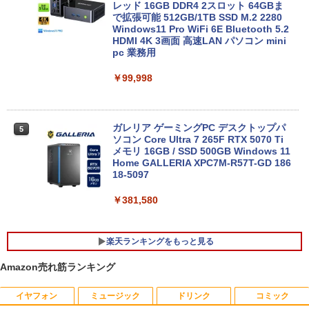
レッド 16GB DDR4 2スロット 64GBま
で拡張可能 512GB/1TB SSD M.2 2280
Windows11 Pro WiFi 6E Bluetooth 5.2
HDMI 4K 3画面 高速LAN パソコン mini
DELL Inspiron15 5583 Windows11 64
5
pc 業務用
bit WEBカメラ HDMI テンキー Core i7 8
565U メモリー8GB 高速SSD256GB+HD
￥99,998
D1TB 無線LAN DVDマルチ A4サイズ フ
ルHD液晶 ノートパソコン【中古】【30
日保証】1708114
ガレリア ゲーミングPC デスクトップパ
￥34,800
5
ソコン Core Ultra 7 265F RTX 5070 Ti
メモリ 16GB / SSD 500GB Windows 11
Home GALLERIA XPC7M-R57T-GD 186
18-5097
￥381,580
楽天ランキングをもっと見る
Amazon売れ筋ランキング
イヤフォン
ミュージック
ドリンク
コミック
【期間限定10%OFFクーポン 8/12 10時
夏帆 The Tale of KAHO [ 村上 春樹 ]
1
1