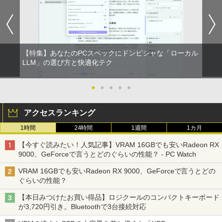
画面 TÜV認証 目にやさしい 調整可能な
スタンド VESA
￥12,580
【特集】あなたのPCスペックにドンピシャな「ローカル
LLM」の選び方と快適化テク
●
●
●
●
●
アクセスランキング
1時間
24時間
1週間
1カ月
【今すぐ読みたい！人気記事】VRAM 16GBでも安いRadeon RX
9000、GeForceで言うとどのぐらいの性能？ - PC Watch
VRAM 16GBでも安いRadeon RX 9000、GeForceで言うとどの
ぐらいの性能？
【本日みつけたお買い得品】ロジクールのコンパクトキーボード
が3,720円引き。Bluetoothで3台接続対応