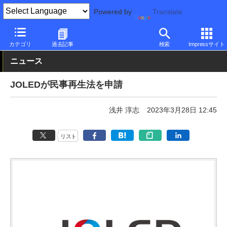
Powered by
Translate
PC Watch
市場
動向
その他
カテゴリ
過去記事
検索
Impressサイト
ニュース
JOLEDが民事再生法を申請
浅井 淳志
2023年3月28日 12:45
リスト