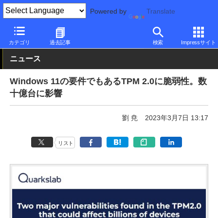
Powered by
Translate
PC Watch
市場
セキュリティ
その他
カテゴリ
過去記事
検索
Impressサイト
ニュース
Windows 11の要件でもあるTPM 2.0に脆弱性。数
十億台に影響
劉 尭
2023年3月7日 13:17
リスト