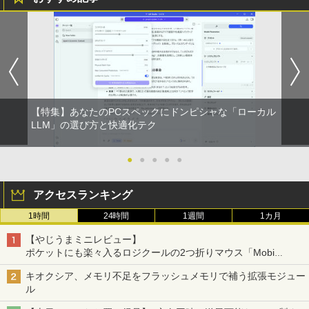
【特集】あなたのPCスペックにドンピシャな「ローカル
LLM」の選び方と快適化テク
●
●
●
●
●
アクセスランキング
1時間
24時間
1週間
1カ月
【やじうまミニレビュー】
ポケットにも楽々入るロジクールの2つ折りマウス「Mobi
Fold」。その気になるギミックとは？
キオクシア、メモリ不足をフラッシュメモリで補う拡張モジュー
ル