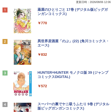
U メモリ4GB SSD128GB 13.3型 フルHD
SSD 256GB DVD 中古パソコン デスクト
ターマウントホルダー VESA穴無しモニ
更新日時：2026/08/06 12:06
タッチパネル Windows11 Office 2019
ップ
ター用 アームなし ブラック ELECOM D
￥770
Anker Soundcore P40i オフホワイト
BRUCE WAYNE feat. Flo Milli, ATL Jacob
by Amazon 天然水 ラベルレス 500ml ×24本
薬屋のひとりごと 17巻 (デジタル版ビッグガ
純正キーボード・ペン付 整備済み品 送料
PA-DPK1327BK
[Explicit]
富士山の天然水 バナジウム含有 水 ミネラル
ンガンコミックス)
無料
￥12,800
ウォーター ペットボトル 静岡県産 500ミリリ
￥5,990
￥1,850
ットル (Smart Basic)
￥250
￥770
￥29,800
「こうして日本人だけが騙される」マス
2
￥1,380
コミが報じない「国際政治
【★最大100%ポイント】省スペース ミ
2
ニパソコン デル DELL OptiPlex 3050 M
サンワサプライ モニタアーム CR-LA301
2
Anker Soundcore P31i ブラック
BRUCE WAYNE feat. Flo Milli, ATL Jacob
異世界居酒屋「のぶ」(22) (角川コミックス・
新品 ノートパソコン office2019 付き Wi
icro 第6世代 Core i3 メモリ:4GB SSD:1
￥2,970
2
[Explicit]
エース)
【Amazon.co.jp限定】 い・ろ・は・す 2L P
ndows11 Pro オフィス搭載 14.1インチ
28GB USB 3.0 DisplayPort HDMI Wi-fi
￥1,960
ET ラベルレス ×8本
￥4,990
WEBカメラ内蔵 【到着後レビューでプレ
無線LAN 2画面同時出力可能 Windows1
￥250
￥832
ゼント！】 (平日15時までに決済確認が
0 Windows11 ミニデスクトップ ミニPC
￥1,001
取れたら即日出荷)
￥15,800
妹は知っている（8） 【電子限定特典つ
3
￥29,800
き】 【電子書籍】[ 雁木万里 ]
Anker Soundcore Liberty 5 ミッドナイトブ
On My Road (Stadium ver.)
HUNTER×HUNTER モノクロ版 39 (ジャンプ
Dell E1715S/17型パソコンPC モニター
3
ラック
コミックスDIGITAL)
by Amazon 天然水ラベルレス 2L×9本
薄型小型LED液晶モニタ /1280x1024(VG
￥792
￥250
A,DP) SXGA HD/VESA準拠/非光沢/入力
中古パソコン HP ProDesk 400 G7 Small
3
￥14,990
￥572
端子D-sub(VGA)/DisplayPort【整備済
￥1,117
【今だけ】全品ポイント10倍 お買い物マ
【Core i3(3.6GHz)/8GB/500GB HDD/Wi
3
み中古品】
ラソン★8/4～8/11★中古パソコン ノー
n11Pro】 HP 当社3ヶ月間保証 イオシス
トPC hp ProBook 450 G7 Core i3 1011
0U メモリ16GB 中古SSD 2.5インチ500
￥6,980
盛土等防災マニュアルの解説 [ 盛土等防
￥18,800
4
GB Windows11 Pro 64bit【送料無料】
【2026年アップグレード版】AOKIMI ワイヤ
BUGS LIFE
スーパーの裏でヤニ吸うふたり 9巻 (デジタル
災研究会 ]
【1年保証】
レスイヤホン bluetooth イヤホン V12 小型
版ビッグガンガンコミックス)
コカ・コーラ やかんの麦茶 from 爽健美茶 ラ