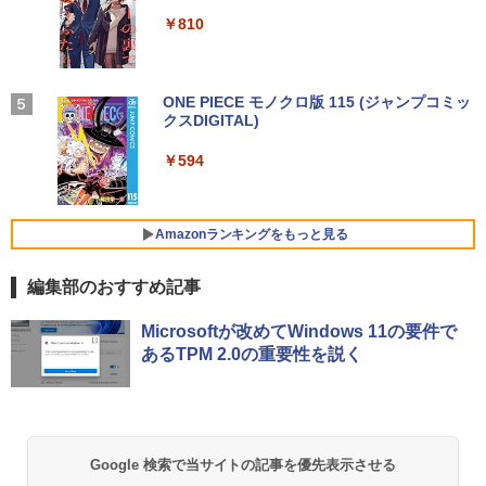
軽量 ブルートゥースHi-Fi 最大36時間再生 ぶ
ベルレス 650mlPET×24本
￥250
￥20,900
るーとゅーす コードレス ENCノイズキャン
￥29,800
￥810
【選べる2色 コスパ抜群】モバイルモニ
中古パソコン | HP | ProOne 600 G5 All-i
4
4
セリング 自動ペアリング Type-C充電 マイク
￥1,653
ター 15.6インチ フルHD 100%sRGB 非
n-One | Windows11 | 一体型 | 一年保証
付き 防水 タッチ式音量調整 スポーツ/通勤/通
光沢IPS パネル Type-C対応 miniHDMI V
| 第9世代 | Core i3 9100T 3.1(～最大3.7)
学/WEB会議(ホワイト)
ESA対応 650g/889g 2色から選択可能 モ
GHz | MEM:8GB | SSD:256GB(NVMe) |
ニター サブディスプレイ テレワーク 在
ちいかわ タロット 22枚のオリジナル
【Windows11】【15.6型大画面】【コス
DVD-ROM | 無線LAN:なし | Webカメラ
On My Road (Stadium ver.)
ONE PIECE モノクロ版 115 (ジャンプコミッ
5
4
￥1,964
宅勤務 UPERFECT
カード付き [ ナガノ ]
パ重視モデル】 TOSHIBA dynabook B5
内蔵 | フルHD | Win11Pro64Bit | ACアダ
クスDIGITAL)
by Amazon 炭酸水 ラベルレス 500ml ×24本
5 第8世代 Core i5 8250U/1.60GHz 16G
プター付属
強炭酸水 ペットボトル 500ミリリットル (Sm
￥250
B SSD256GB M.2 スーパーマルチ Wind
￥8,999
art Basic)
￥1,650
￥594
ows11 64bit WPSOffice 15.6インチ HD
Xiaomi シャオミ REDMI Buds 8 Lite ワイヤ
￥19,980
カメラ テンキー 無線LAN 中古パソコン
レスイヤホン Bluetooth 5.4 ノイズキャンセ
￥1,625
ノートパソコン PC Notebook
リング ANC 36時間再生
Amazonランキングをもっと見る
HumanCentric マウンティングブラケッ
5
￥30,500
ト インテルNUC対応 VESAモニターアー
￥2,980
【エントリーでポイント100％還元チャ
5
ム延長プレート NUCミニPCコンピュー
ンス】GMKtec G10 ミニPC【AMD Ryz
編集部のおすすめ記事
タ対応
en 5 3500U DDR4 16GB 512GB/256GB/
1T SSD】4C/8T 3.7GHz 64GB 16T拡張
良品 フルHD 13.3インチ TOSHIBA dyna
Windows11 Pro 8K/4K 3画面出力 LAN *
Microsoftが改めてWindows 11の要件で
￥4,900
5
book G83HU Windows11 卓越性能 第1
2 WiFi5 Bluetooth5.0 Nucbox みにpc
あるTPM 2.0の重要性を説く
1世代Core i5-1135G7 16GB 爆速NVMe
Ryzen 5 N95/N97/N100/4300U/N150よ
式256GB-SSD カメラ 無線Wi-Fi6 リカバ
り高性能
リ Office付き Win11【中古ノートパソコ
ン 中古パソコン 中古PC】税込送料無料
￥61,999
あす楽対応 即日発送（Windows10も対
応可能）
Google 検索で当サイトの記事を優先表示させる