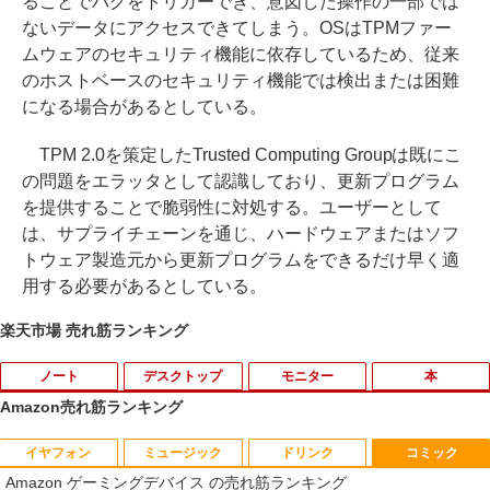
ることでバグをトリガーでき、意図した操作の一部では
ないデータにアクセスできてしまう。OSはTPMファー
ムウェアのセキュリティ機能に依存しているため、従来
のホストベースのセキュリティ機能では検出または困難
になる場合があるとしている。
TPM 2.0を策定したTrusted Computing Groupは既にこ
の問題をエラッタとして認識しており、更新プログラム
を提供することで脆弱性に対処する。ユーザーとして
は、サプライチェーンを通じ、ハードウェアまたはソフ
トウェア製造元から更新プログラムをできるだけ早く適
用する必要があるとしている。
楽天市場 売れ筋ランキング
ノート
デスクトップ
モニター
本
Amazon売れ筋ランキング
イヤフォン
ミュージック
ドリンク
コミック
【中古・Aランク】富士通 ARROWS Tab
Windows10 Pro 64BIT HP EliteDesk 70
【お買い物マラソン 連動ポイントアッ
キングダム 80 （ヤングジャンプコミッ
1
1
1
1
Amazon ゲーミングデバイス の売れ筋ランキング
Q7310 Aランク 第10世代 Core i5-10210
5 G2 SFF AMD PRO A4-8350B R5 4GB
プ】エレコム モニターアーム 専用 モニ
クス） [ 原 泰久 ]