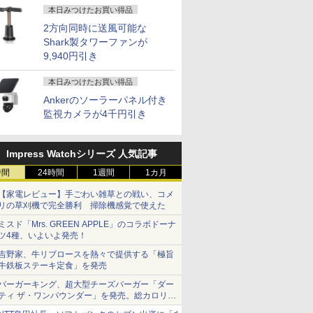
本日みつけたお買い得品
2方向同時に送風可能な
Shark製タワーファンが
9,940円引き
本日みつけたお買い得品
Ankerのソーラーパネル付き
監視カメラが4千円引き
Impress Watchシリーズ 人気記事
時間
24時間
1週間
1カ月
【家電レビュー】手ごわい雑草との戦い、コメ
リの草刈機で完全勝利 掃除機感覚で使えた
ミスド「Mrs. GREEN APPLE」のコラボドーナ
ツ4種、いよいよ発売！
吉野家、牛リブロースを熱々で提供する「極旨
牛鉄板ステーキ定食」を発売
バーガーキング、超大型チーズバーガー「ダー
ティ ザ・ワンパウンダー」を発売。総カロリー
約1656kcal、総重量約527g！