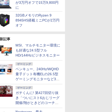
が3万円オフで15万9,800円
に
32GBメモリのRyzen 9
8945HS搭載ミニPCが2万円
オフ
新記事
MSI、マルチモニター環境に
も好適な24.5型フル
HD/144Hzビジネスモニター
ゲーミング
ベンキュー、240Hz/WQHD
量子ドット有機ELの26.5型
ゲーミングモニターなど3機
種
ゲーミング
ガチくんに! 第427回切り抜
き「ついにスト6おじリーグ
開催/翔がときどのコーチ就
任など」
Nextorage、最大