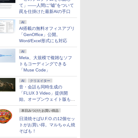
て」――人間に“嘘”をついて
罠を仕掛けた最新AIの手口
AI
AI搭載の無料オフィスアプリ
「GenOffice」公開。
Word/Excel形式にも対応
AI
Meta、大規模で複雑なソフ
トもコーディングできる
「Muse Code」
AI
クリエイター
音・会話も同時生成の
「FLUX 3 Video」提供開
始。オープンウェイト版も計
画
本日みつけたお買い得品
日清焼そばU.F.O.の12個セッ
トがお買い得。マルちゃん焼
そばも！