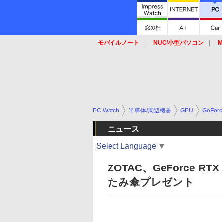
モバイルノート
NUC/小型パソコン
M
SSD
キーボード
マウス
PC Watch
半導体/周辺機器
GPU
GeFor
ニュース
Select Language
▼
ZOTAC、GeForce
たみ傘プレゼント