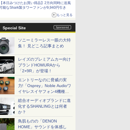
【本日みつけたお買い得品】2方向同時に送風
可能なShark製タワーファンが9,940円引き
もっと見る
Special Site
ソニーミラーレス一眼の大特
集！ 見どころ記事まとめ
レイズのプレミアムカー向け
ブランドHOMURAから
「2×9R」が登場！
エントリーなのに脅威の実
力!「Osprey」Noble Audioワ
イヤレスイヤフォン4機種を
一気に聴く
総合オーディオブランドに進
化するSHANLINGとは何者
か？
鳥肌ものの「DENON
HOME」サウンドを体感し