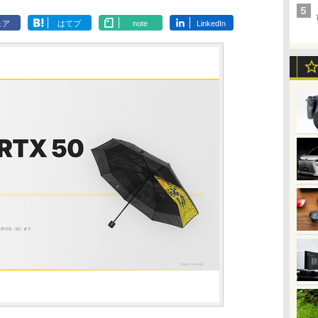
ェア
はてブ
note
LinkedIn