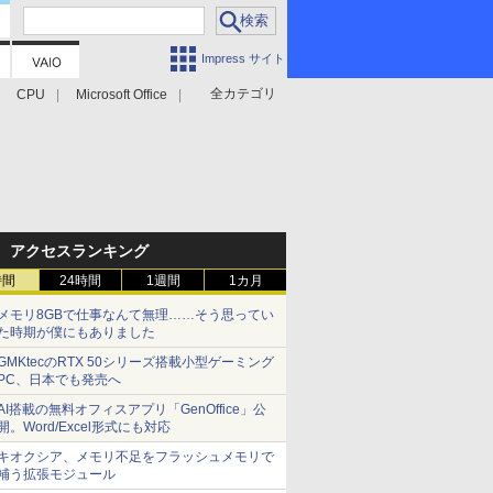
Impress サイト
全カテゴリ
CPU
Microsoft Office
アクセスランキング
時間
24時間
1週間
1カ月
メモリ8GBで仕事なんて無理……そう思ってい
た時期が僕にもありました
GMKtecのRTX 50シリーズ搭載小型ゲーミング
PC、日本でも発売へ
AI搭載の無料オフィスアプリ「GenOffice」公
開。Word/Excel形式にも対応
キオクシア、メモリ不足をフラッシュメモリで
補う拡張モジュール