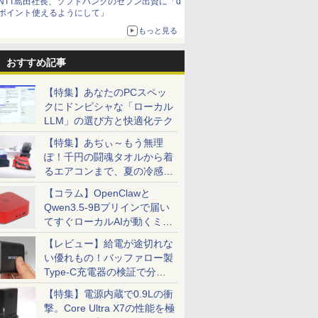
NTT島田社長、ソフトバンクのセブン出資に「d
ポイント使えるようにして」
もっと見る
おすすめ記事
【特集】あなたのPCスペッ
クにドンピシャな「ローカル
LLM」の選び方と快適化テク
【特集】あぢぃ～もう無理
ぽ！千円の闘魂タオルから着
るエアコンまで、夏の冷感グ
ッズ一挙紹介
【コラム】OpenClawと
Qwen3.5-9Bプリインで届い
てすぐローカルAIが動くミニ
PC「SER9 Pro」
【レビュー】給電が途切れな
い優れもの！バッファロー製
Type-C充電器の検証で分か
ったこと
【特集】電源内蔵で0.9Lの衝
撃。Core Ultra X7の性能を極