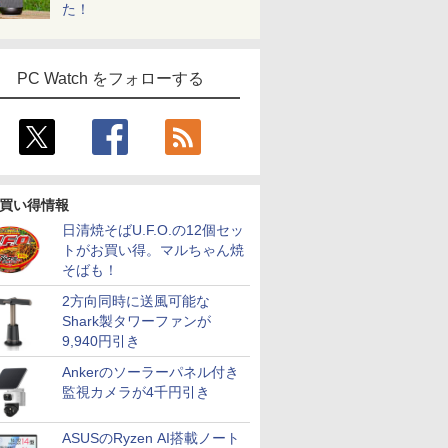
た！
PC Watch をフォローする
買い得情報
日清焼そばU.F.O.の12個セッ
トがお買い得。マルちゃん焼
そばも！
2方向同時に送風可能な
Shark製タワーファンが
9,940円引き
Ankerのソーラーパネル付き
監視カメラが4千円引き
ASUSのRyzen AI搭載ノート