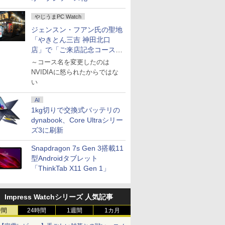
CE
業協会 ]
￥3,630
￥4,180
￥980
やじうまPC Watch
ジェンスン・フアン氏の聖地
「やきとん三吉 神田北口
店」で「ご来店記念コース」
を娘と堪能
～コース名を変更したのは
NVIDIAに怒られたからではな
い
AI
1kg切りで交換式バッテリの
dynabook、Core Ultraシリー
ズ3に刷新
Snapdragon 7s Gen 3搭載11
型Androidタブレット
「ThinkTab X11 Gen 1」
Impress Watchシリーズ 人気記事
時間
24時間
1週間
1カ月