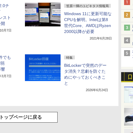
2.0チ
笠原一輝のユビキタス情報局
て
Windows 11に更新可能な
インスト
CPUを解明。Intelは第8
公開
世代Core、AMDはRyzen
年10月7日
2000以降が必要
2021年6月28日
要件でも
特集
脆弱
BitLockerで突然のデー
影響
タ消失？悲劇を防ぐた
3年3月7日
めにやっておくべきこ
と
2026年6月24日
トップページに戻る