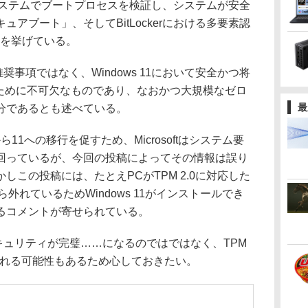
したシステムでブートプロセスを検証し、システムが安全
アブート」、そしてBitLockerにおける多要素認
などを挙げている。
奨事項ではなく、Windows 11において安全かつ将
るために不可欠なものであり、なおかつ大規模なゼロ
最
分であるとも述べている。
ら11への移行を促すため、Microsoftはシステム要
回っているが、今回の投稿によってその情報は誤り
しこの投稿には、たとえPCがTPM 2.0に対応した
外れているためWindows 11がインストールでき
るコメントが寄せられている。
セキュリティが完璧……になるのではではなく、TPM
かれる可能性もあるため心しておきたい。