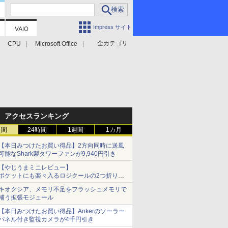
Impress サイト
全カテゴリ
CPU
Microsoft Office
アクセスランキング
時間
24時間
1週間
1カ月
【本日みつけたお買い得品】2方向同時に送風
可能なShark製タワーファンが9,940円引き
【やじうまミニレビュー】
ポケットにも楽々入るロジクールの2つ折りマ
ウス「Mobi Fold」。その気になるギミックと
キオクシア、メモリ不足をフラッシュメモリで
は？
補う拡張モジュール
【本日みつけたお買い得品】Ankerのソーラー
パネル付き監視カメラが4千円引き