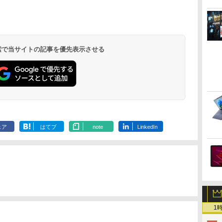
室 ]
DUBU（REDI
￥2,310
￥3,300
￥25,663
STUDIO） ]
.
Anker Soundcore
On My Road
by Amazon 天然水
HUNTER×HUNTER
【2026年アップグレ
BUGS LIFE
コカ・コーラ やかん
スーパーの裏でヤニ
Xiaomi シャオミ
On My Road
by Amazon 炭酸水 ラ
ONE PIECE モノクロ
Liberty 5 ミッドナイ
(Stadium ver.)
ラベルレス 2L×9本
モノクロ版 39 (ジャ
ード版】AOKIMI ワ
の麦茶 from 爽健美
吸うふたり 9巻 (デジ
REDMI Buds 8 Lite ワ
(Stadium ver.)
ベルレス 500ml ×24本
版 115 (ジャンプコミ
￥250
トブラック
ンプコミックス
イヤレスイヤホン
茶 ラベルレス
タル版ビッグガンガ
イヤレスイヤホン
強炭酸水 ペットボトル
ックスDIGITAL)
￥250
￥1,117
￥250
DIGITAL)
bluetooth イヤホン
650mlPET×24本
ンコミックス)
Bluetooth 5.4 ノイズ
500ミリリットル
￥14,990
￥572
￥1,964
￥1,653
￥810
￥2,980
￥1,625
￥594
 検索で当サイトの記事を優先表示させる
V12 小型軽量 ブルー
キャンセリング ANC
(Smart Basic)
トゥースHi-Fi 最大
36時間再生
36時間再生 ぶるーと
ゅーす コードレス
ENCノイズキャンセ
リング 自動ペアリン
グ Type-C充電 マイ
ク付き 防水 タッチ式
音量調整 スポーツ/通
勤/通学/WEB会議(ホ
ェア
はてブ
note
LinkedIn
ワイト)
1