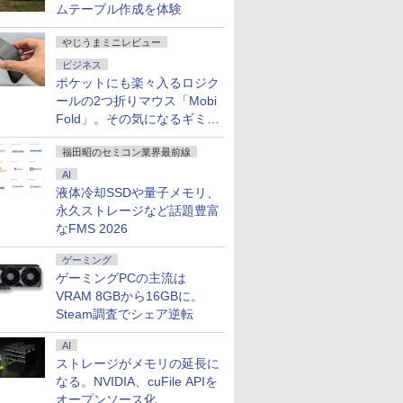
ムテーブル作成を体験
やじうまミニレビュー
ビジネス
ポケットにも楽々入るロジク
1500
24付き デスクトップPC デスクトップ パソコン
8 Wave ゲ
本日10倍！高性能第10
【タッチ機能】モバイ
ノートパソコン
液晶モニター PCディ
【★20％クーポン】MINISFORUM UM880 Pl
2025年最新版 12型 パ
2026夏登場★Switch2
【8/11ま
Pixio 
ールの2つ折りマウス「Mobi
ポン】【フ
 corei7 第12世代 corei3 corei5
 23.6
世代Core i7-10610Uノ
ルモニター 15.6インチ
ThinkPad X13
スプレイ 23.8 24インチ
AMD Ryzen 7 8845HS 16GB/32GB RAM 512
ソコン 小型ノートPC
ドック不要 モバイル
2,000円
ター 24イ
Fold」。その気になるギミッ
カメラ】
 SSD 128GB～2TB メモリ8GB～32GB 2年保
00Hz
ートパソコン 中古
フルHD 100%sRGB
Gen1/Gen2 第11世代
144Hz 1ms IPS フル
Windows 11 Pro ゲーミングpc 2.5Gbps LAN/
新品 office搭載
ゲーミングモニター 16
100％ポ
ト PX249
ン 中古
 オフィス業務 事務作業 デスクワーク 動画視
曲 白 ホワイ
Dynabook G83 超軽量
IPSパネル タッチパネ
Corei5 1135G7日本語キ
HD ノングレア 非光沢
Fi6E/BT5.2/HDMI2.1/USB4/DP1.4/OCuLi
windows11 Celeron
インチ 144Hz /120Hz
ク】【AI
PX248WAV
クとは？
￥27,600
￥18,999
￥34,800
￥7,999
￥131,999
￥34,800
￥11,999
￥38,800
￥18,500
3インチ
本体のみ
ピンク ブ
約779g メモリ最大
ル対応 Type-C対応
ーボード13.3型
ブルーライトカット
トPC
Pentium N3700 最大
/60Hz 2k 15.6インチ タ
【中古】 Wi
pcモニター 
福田昭のセミコン業界最前線
モリ8GB
わいい ゲ
16GB 新品SSD1TB
miniHDMI VESA対応
FHD1920x1080高解像
HDMI VGA スピーカー
2.8GHz 360度画面回転
ッチパネル 撥水加工ケ
Webカメ
144Hz 16
AI
0世代
ィスプレイ
13.3インチ HDMI搭載
サブモニター 3年保証
度 最大16GBメモリ 新
内蔵 ヘッドホン端子
により タッチパネル対
ース スタンド 非光沢
Altair F-
ニター ピ
液体冷却SSDや量子メモリ、
ffice付き
ー カーブ
WEBカメラ5GWIFI
ミニPC対応 テレワー
品SSD1TB 超軽量 カメ
VESA対応 テレワーク
応 8G SSD 512G
薄型 軽量 VESA ポータ
チ 第8世代 C
ベージュ フ
永久ストレージなど話題豊富
 富士通
s5 fps
Bluetooth内蔵 中古パ
ク 在宅勤務 EVICIV
ラ/HDMI/5GWIFI/Bluetooth
在宅勤務 法人向け オフ
Windows11 Webカメ
ブル ps5/Mac/switch/2
8250U メ
HDR ノン
310
保証】
ソコン
Office搭載 最新
ィス TERRA 2441W
ラ 5G WiFi Bluetooth
対応 スピーカー内蔵
SSD256G
ーカー内蔵 V
なFMS 2026
7
8
9
10
 中古ノート
MicrosoftOffice2024
MicrosoftOffice2024選
12インチノートパソコ
kksmart
Bluetooth
インチ 液
 ノート
可 Windows11 送料無
択可ノートパソコン 中
ンOffice搭載
Windows1
レイ ピク
ゲーミング
軽量 薄型
料 持ち運び便利
古Windows11 長期保証
トパソコン 
【最大5年
ゲーミングPCの主流は
TB
VRAM 8GBから16GBに。
Steam調査でシェア逆転
AI
ストレージがメモリの延長に
だけレベル
九条の大罪（17） 【電
公式TOEIC Listening
訪問看護実務相談Q＆
anan (ア
24巻セッ
子書籍】[ 真鍋昌平 ]
& Reading 問題集 12 [
A 令和8年版 [ 一般社
号 2026年 
なる。NVIDIA、cuFile APIを
ETS ]
団法人全国訪問看護事
誌]
オープンソース化
￥759