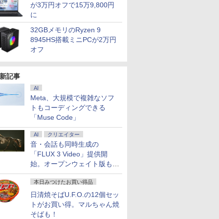
が3万円オフで15万9,800円
に
32GBメモリのRyzen 9
8945HS搭載ミニPCが2万円
オフ
新記事
AI
Meta、大規模で複雑なソフ
トもコーディングできる
「Muse Code」
AI
クリエイター
音・会話も同時生成の
「FLUX 3 Video」提供開
始。オープンウェイト版も計
画
本日みつけたお買い得品
日清焼そばU.F.O.の12個セッ
トがお買い得。マルちゃん焼
そばも！