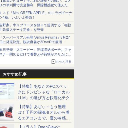
【家電レビュー】手ごわい雑草との戦い、コメ
リの草刈機で完全勝利 掃除機感覚で使えた
ミスド「Mrs. GREEN APPLE」のコラボドーナ
ツ4種、いよいよ発売！
吉野家、牛リブロースを熱々で提供する「極旨
牛鉄板ステーキ定食」を発売
「スーパーリアル麻雀 Venus Returns」8月27
日に発売決定。脱衣麻雀が3D×VRで復活
発売から2週間は20%オフになるセールが実施
本日発売「スヌーピー」圧縮収納ポーチ。ファ
スナー閉めるだけで着替えや荷物がスリムにま
とまる
もっと見る
おすすめ記事
【特集】あなたのPCスペッ
クにドンピシャな「ローカル
LLM」の選び方と快適化テク
【特集】あぢぃ～もう無理
ぽ！千円の闘魂タオルから着
るエアコンまで、夏の冷感グ
ッズ一挙紹介
【コラム】OpenClawと