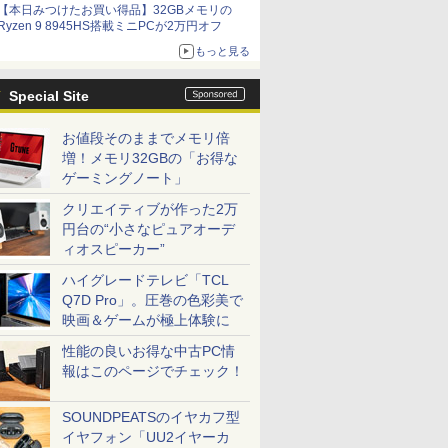
【本日みつけたお買い得品】32GBメモリの
Ryzen 9 8945HS搭載ミニPCが2万円オフ
もっと見る
Special Site
お値段そのままでメモリ倍
増！メモリ32GBの「お得な
ゲーミングノート」
クリエイティブが作った2万
円台の“小さなピュアオーデ
ィオスピーカー”
ハイグレードテレビ「TCL
Q7D Pro」。圧巻の色彩美で
映画＆ゲームが極上体験に
性能の良いお得な中古PC情
報はこのページでチェック！
SOUNDPEATSのイヤカフ型
イヤフォン「UU2イヤーカ