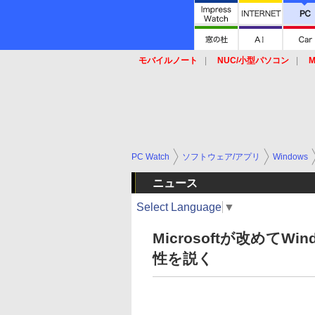
モバイルノート
NUC/小型パソコン
M
SSD
キーボード
マウス
PC Watch
ソフトウェア/アプリ
Windows
ニュース
Select Language
▼
Microsoftが改めてWi
性を説く