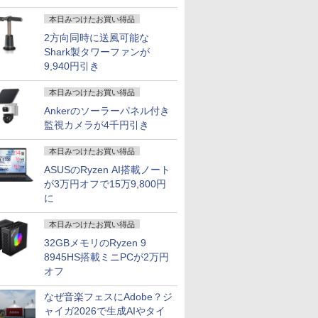
本日みつけたお買い得品
2方向同時に送風可能な
Shark製タワーファンが
9,940円引き
本日みつけたお買い得品
Ankerのソーラーパネル付き
監視カメラが4千円引き
本日みつけたお買い得品
ASUSのRyzen AI搭載ノート
が3万円オフで15万9,800円
に
本日みつけたお買い得品
32GBメモリのRyzen 9
8945HS搭載ミニPCが2万円
オフ
7
7
8
8
7
9
9
10
10
なぜ音楽フェスにAdobe？ジ
ャイガ2026で生成AIやタイ