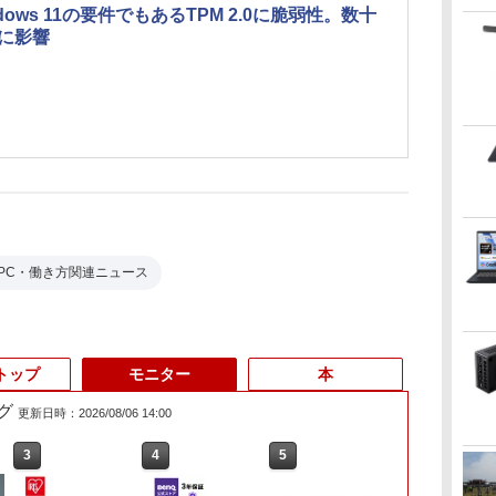
ndows 11の要件でもあるTPM 2.0に脆弱性。数十
に影響
PC・働き方関連ニュース
トップ
モニター
本
グ
更新日時：2026/08/06 14:00
3
3
3
4
4
4
5
5
5
6
6
6