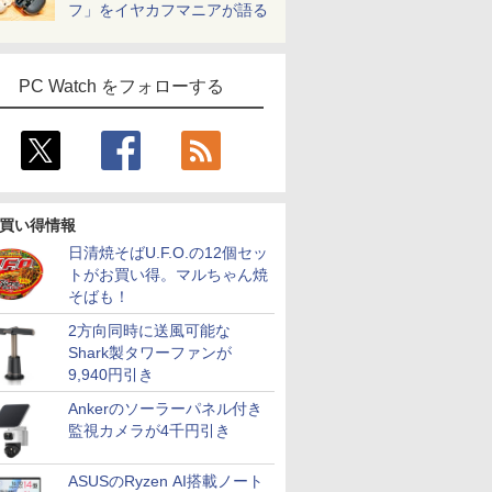
フ」をイヤカフマニアが語る
PC Watch をフォローする
買い得情報
日清焼そばU.F.O.の12個セッ
トがお買い得。マルちゃん焼
そばも！
2方向同時に送風可能な
Shark製タワーファンが
9,940円引き
Ankerのソーラーパネル付き
監視カメラが4千円引き
ASUSのRyzen AI搭載ノート