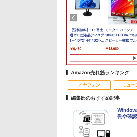
MINISFORUM UM880 PlusミニPC
25年最新版 12型 パ
6夏登場★Switch2
【8/11までクーポン
Pixio ゲーミングモニ
超得1,000円OFF｜新
【中古】 自作機 Z170
【送料無料】TF: 富士
【★最大100%ポイン
【正規永久版Office
モニター 27インチ
845HS 16GB/32GB RAM 512GB/1TB SSD
ン 小型ノートPC
ク不要 モバイル
2,000円OFF】【最大
ター 24インチ ホワイ
生活応援 豪華特典付
PRO GAMING Core i7
通 23.8型液晶ディスプ
ト】【新生活応援・
き】【12GB+256G
100Hz FHD VAパネ
ro ゲーミングpc 2.5Gbps LAN/Wi-
office搭載
ミングモニター 16
100％ポイントバッ
ト PX249WAVE
き｜最新OS対応 第8
6700K タワー型
レイ DY24-9T / B24-
2026】【Office 2019
【楽天1位連続受賞
スピーカー搭載 ブル
DMI2.1/USB4/DP1.4/OCuLink 搭載コンパク
dows11 Celeron
 144Hz /120Hz
ク】【AIかんたんPC】
PX248WAVE 白 240hz
世代｜最大180日保証
USB3.0 HDMI ジャンク
9 TS/ FullHD
H&B】Panasonic Let
NIPOGI mini pc Inte
ライト軽減 ノングレ
,800
,999
￥38,800
￥18,500
￥19,800
￥9,310
￥6,480
￥19,999
￥39,980
￥13,980
tium N3700 最大
Hz 2k 15.6インチ タ
【中古】 Windows11
pcモニター 120Hz
｜Core i3 第8世代｜
PC [96640]
1920x1080/ D-
note CF-SZ6/第7世代
N5030動作より安定
タイプ 壁掛け対応 
8GHz 360度画面回転
パネル 撥水加工ケ
Webカメラ ドスパラ
144Hz 165Hz 対応 モ
中古ノートパソコン
sub,DVI,Displayport
Core i5/メモ
4C/4T 最大3.1GHz
ペース 角度調整 高
り タッチパネル対
 スタンド 非光沢
Altair F-13KR 14イン
ニター ピンク ブルー
Windows11 office付
フルHD(1920×1080) 中
リ:8GB/M.2
Win11 Pro SSD ミ
角 178° Adaptive-S
G SSD 512G
 軽量 VESA ポータ
チ 第8世代 Core i5
ベージュ フルHD IPS
き｜中古ノートパソコ
古ディスプレイ 中古モ
SSD:256GB/512GB/1
ソコン USB3.2×4 3
対応 MAXZEN
dows11 Webカメ
ps5/Mac/switch/2
8250U メモリ8GB
HDR ノングレア スピ
ン 15.6 テンキー付き
ニター /24型 ワイド 液
型/Webカメ
面 4K 高速2.4G/5GW
MJM27CH02-F100
Amazon売れ筋ランキング
G WiFi Bluetooth
 スピーカー内蔵
SSD256GB 無線LAN
ーカー内蔵 VESA 23.8
｜ノートパソコン
晶モニター【3ケ月保
ラ/USB3.0/HDMI/wi-fi
Fi BT4.2 ミニPC ミ
10
1
2
インチノートパソコ
mart
Bluetooth
インチ 液晶 ディスプ
Microsoft Office付き
証】
無線マウス/USBメモリ
パソコン minipc
イヤフォン
ミュー
fice搭載
Windows11 Pro ノー
レイ ピクシオ 公式
｜ノートパソコン
中古パソコン/ノート
トパソコン Office付き
【最大5年保証】
Windows11 第8世代
ソコ
編集部のおすすめ記事
ン/Windows11/Wind
Windo
割や確認
看護実務相談Q＆
anan (アンアン)2508
漫画 いしぶみ 原爆
ちいかわ タロッ
令和8年版 [ 一般社
号 2026年 8/26号 [雑
が落ちてくるとき、ぼ
22枚のオリジナルカ
人全国訪問看護事
誌]
くらは空を見ていた
ド付き [ ナガノ ]