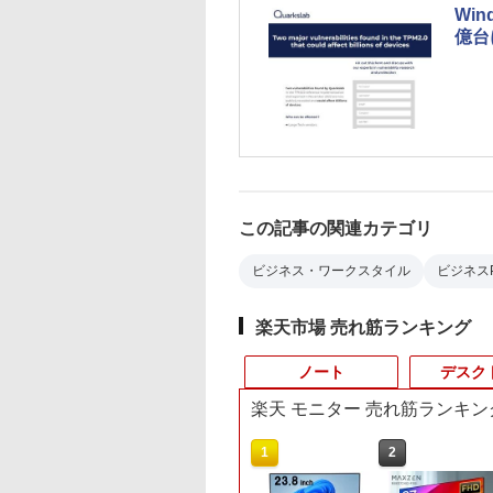
Wi
億台
この記事の関連カテゴリ
ビジネス・ワークスタイル
ビジネス
楽天市場 売れ筋ランキング
ノート
デスク
楽天 モニター 売れ筋ランキン
10
10
1
1
1
2
2
2