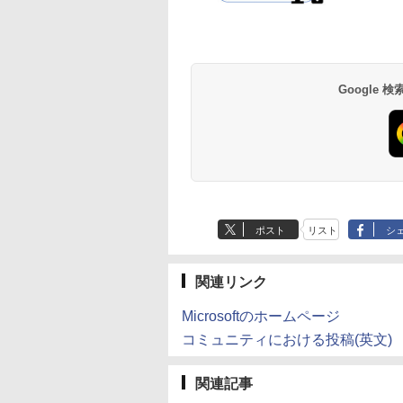
会 ]
（一般書 511） [ 広島
180
￥980
￥1,650
￥1,650
テレビ放送編『いしぶ
Anker Soundcore
BRUCE WAYNE feat.
by Amazon 天然水
薬屋のひとりごと 17
Anker Soundcore
BRUCE WAYNE feat
【Amazon.co.jp限
異世界居酒屋「の
み』 ]
P40i オフホワイト
Flo Milli, ATL Jacob
ラベルレス 500ml
巻 (デジタル版ビッグ
P31i ブラック
Flo Milli, ATL Jacob
定】 い・ろ・は・す
ぶ」(22) (角川コミッ
[Explicit]
×24本 富士山の天然
ガンガンコミックス)
[Explicit]
2L PET ラベルレス
クス・エース)
￥5,990
￥4,990
水 バナジウム含有 水
×8本
￥250
￥1,380
￥770
￥250
￥1,001
￥832
Google
ミネラルウォーター
ペットボトル 静岡県
産 500ミリリットル
(Smart Basic)
ポスト
リスト
シ
関連リンク
Microsoftのホームページ
コミュニティにおける投稿(英文)
関連記事