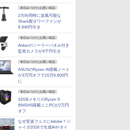
本日みつけたお買い得品
2方向同時に送風可能な
Shark製タワーファンが
9,940円引き
本日みつけたお買い得品
Ankerのソーラーパネル付き
監視カメラが4千円引き
本日みつけたお買い得品
ASUSのRyzen AI搭載ノート
が3万円オフで15万9,800円
に
本日みつけたお買い得品
32GBメモリのRyzen 9
8945HS搭載ミニPCが2万円
オフ
なぜ音楽フェスにAdobe？ジ
ャイガ2026で生成AIやタイ