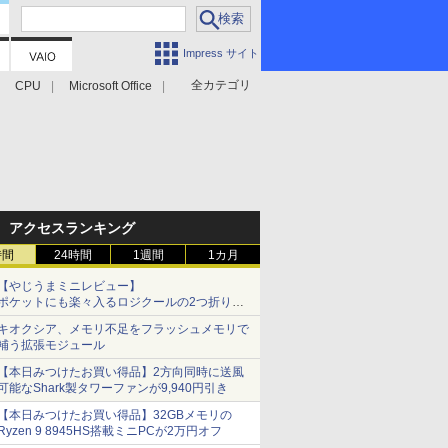
Impress サイト
全カテゴリ
CPU
Microsoft Office
アクセスランキング
時間
24時間
1週間
1カ月
【やじうまミニレビュー】
ポケットにも楽々入るロジクールの2つ折りマ
ウス「Mobi Fold」。その気になるギミックと
キオクシア、メモリ不足をフラッシュメモリで
は？
補う拡張モジュール
【本日みつけたお買い得品】2方向同時に送風
可能なShark製タワーファンが9,940円引き
【本日みつけたお買い得品】32GBメモリの
Ryzen 9 8945HS搭載ミニPCが2万円オフ