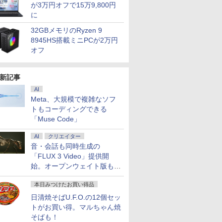
が3万円オフで15万9,800円
に
32GBメモリのRyzen 9
8945HS搭載ミニPCが2万円
オフ
新記事
AI
Meta、大規模で複雑なソフ
トもコーディングできる
「Muse Code」
AI
クリエイター
音・会話も同時生成の
「FLUX 3 Video」提供開
始。オープンウェイト版も計
画
本日みつけたお買い得品
日清焼そばU.F.O.の12個セッ
トがお買い得。マルちゃん焼
そばも！