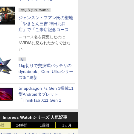
やじうまPC Watch
ジェンスン・フアン氏の聖地
「やきとん三吉 神田北口
店」で「ご来店記念コース」
を娘と堪能
～コース名を変更したのは
NVIDIAに怒られたからではな
い
AI
1kg切りで交換式バッテリの
dynabook、Core Ultraシリー
ズ3に刷新
Snapdragon 7s Gen 3搭載11
型Androidタブレット
「ThinkTab X11 Gen 1」
Impress Watchシリーズ 人気記事
時間
24時間
1週間
1カ月