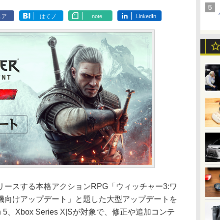
ェア
はてブ
note
LinkedIn
社がリリースする本格アクションRPG「ウィッチャー3:ワ
機向けアップデート」と題した大型アップデートを
n 5、Xbox Series X|Sが対象で、修正や追加コンテ