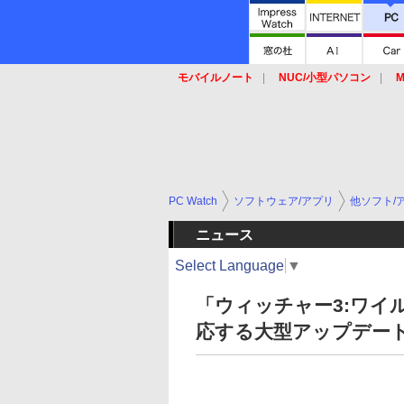
モバイルノート
NUC/小型パソコン
M
SSD
キーボード
マウス
PC Watch
ソフトウェア/アプリ
他ソフト/
ニュース
Select Language
▼
「ウィッチャー3:ワイル
応する大型アップデート