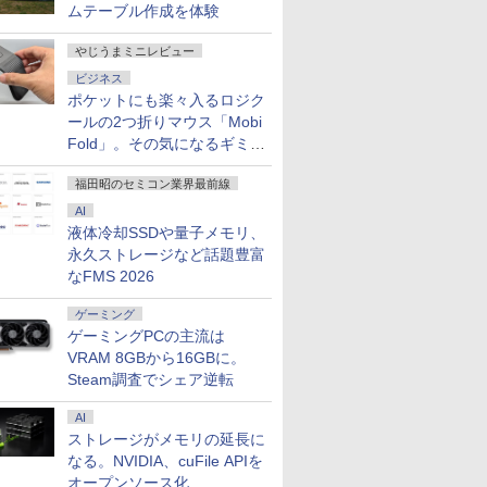
ムテーブル作成を体験
やじうまミニレビュー
ビジネス
ポケットにも楽々入るロジク
ールの2つ折りマウス「Mobi
Fold」。その気になるギミッ
クとは？
福田昭のセミコン業界最前線
AI
液体冷却SSDや量子メモリ、
永久ストレージなど話題豊富
なFMS 2026
ゲーミング
ゲーミングPCの主流は
VRAM 8GBから16GBに。
Steam調査でシェア逆転
AI
ストレージがメモリの延長に
なる。NVIDIA、cuFile APIを
オープンソース化