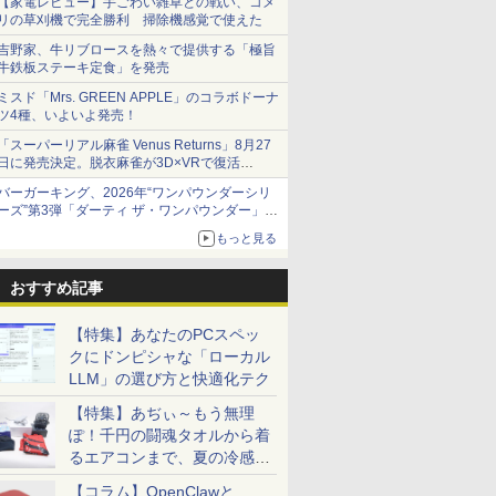
【家電レビュー】手ごわい雑草との戦い、コメ
リの草刈機で完全勝利 掃除機感覚で使えた
吉野家、牛リブロースを熱々で提供する「極旨
牛鉄板ステーキ定食」を発売
ミスド「Mrs. GREEN APPLE」のコラボドーナ
ツ4種、いよいよ発売！
「スーパーリアル麻雀 Venus Returns」8月27
日に発売決定。脱衣麻雀が3D×VRで復活
発売から2週間は20%オフになるセールが実施
バーガーキング、2026年“ワンパウンダーシリ
ーズ”第3弾「ダーティ ザ・ワンパウンダー」を
8月7日発売
もっと見る
「特製ガーリックマヨソース」を使用した超大
型チーズバーガー
おすすめ記事
【特集】あなたのPCスペッ
クにドンピシャな「ローカル
LLM」の選び方と快適化テク
【特集】あぢぃ～もう無理
ぽ！千円の闘魂タオルから着
るエアコンまで、夏の冷感グ
ッズ一挙紹介
【コラム】OpenClawと