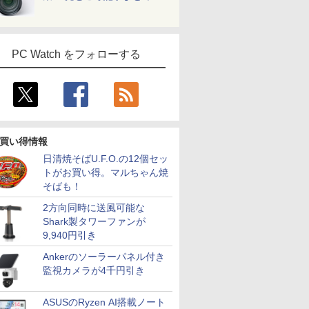
PC Watch をフォローする
買い得情報
日清焼そばU.F.O.の12個セッ
トがお買い得。マルちゃん焼
そばも！
2方向同時に送風可能な
Shark製タワーファンが
9,940円引き
Ankerのソーラーパネル付き
監視カメラが4千円引き
ASUSのRyzen AI搭載ノート