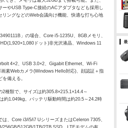
が選択でき、メモリは最大32GBまで搭載可能。また、
やUSB Type-C接続のACアダプタなども採用し
セリングなどのWeb会議向け機能、快適な打ち心地
。
0111B」の場合、Core i5-1235U、8GBメモリ、
最
HD(1,920×1,080ドット)非光沢液晶、Windows 11
×2、USB 3.0×2、Gigabit Ethernet、Wi-Fi
207万画素Webカメラ(Windows Hello対応)、顔認証＋指
どを備える。
で、サイズは約305.8×215.1×14.4～
は約1.049kg。バッテリ駆動時間は約20.5～24.2時
e i3/i5/i7 UシリーズまたはCeleron 7305、
/256GB/512GB/1TB/2TB SSD、LTEモデムの有