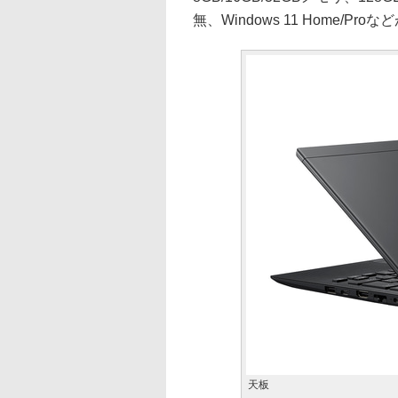
無、Windows 11 Home/Pr
天板