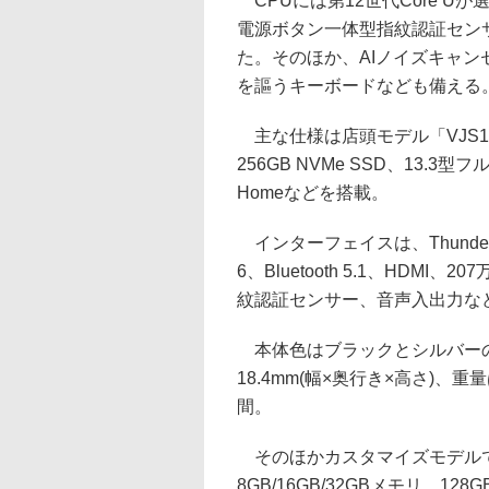
CPUには第12世代Core U
電源ボタン一体型指紋認証センサー
た。そのほか、AIノイズキャン
を謳うキーボードなども備える
主な仕様は店頭モデル「VJS1349
256GB NVMe SSD、13.3型フル
Homeなどを搭載。
インターフェイスは、Thunderbolt 4
6、Bluetooth 5.1、HDMI、
紋認証センサー、音声入出力な
本体色はブラックとシルバーの2種類
18.4mm(幅×奥行き×高さ)、重量
間。
そのほかカスタマイズモデルでは、Cor
8GB/16GB/32GBメモリ、128GB