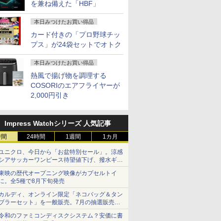
を兼ね備えた「HBF」
本日みつけたお買い得品
カード付きの「プロ野球チッ
プス」が24袋セットでオトク
本日みつけたお買い得品
熱風で揚げ物を調理する
COSORIのエアフライヤーが
2,000円引き
Impress Watchシリーズ 人気記事
時間
24時間
1週間
1カ月
ユニクロ、今日から「お盆特別セール」。涼感
シアサッカーワンピース待望値下げ、撥水ギア
ショーツは1990円に
東映の歴代オープニング映像がカプセルトイ
に。全5種で8月下旬発売
カルディ、オンライン限定「ネコバッグ＆タン
ブラーセット」を一般販売。7月の抽選販売の
当選無効分
令和のファミコンディスクシステム？安価に書