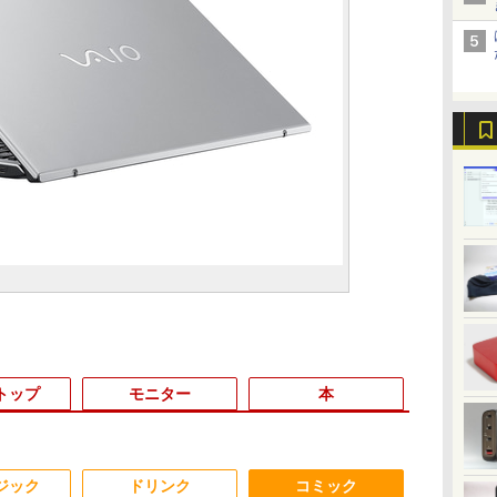
トップ
モニター
本
6
3
3
3
3
4
4
4
4
5
5
5
5
6
6
6
ジック
ドリンク
コミック