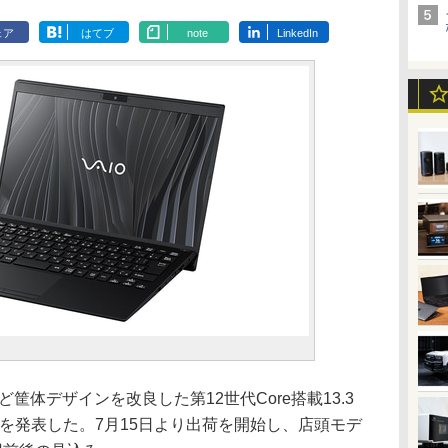
ェア
はてブ
note
LinkedIn
筐体デザインを改良した第12世代Core搭載13.3
3」を発表した。7月15日より出荷を開始し、店頭モデ