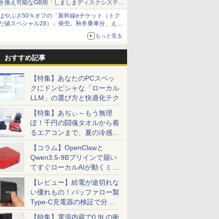
き換え可能なGB用「しましまディスクシステ
ム」
はやぶさ50％オフの「新幹線eチケット（トク
だ値スペシャル28）」発売。秋冬乗車分、えき
ねっと限定
もっと見る
おすすめ記事
【特集】あなたのPCスペッ
クにドンピシャな「ローカル
LLM」の選び方と快適化テク
【特集】あぢぃ～もう無理
ぽ！千円の闘魂タオルから着
るエアコンまで、夏の冷感グ
ッズ一挙紹介
【コラム】OpenClawと
Qwen3.5-9Bプリインで届い
てすぐローカルAIが動くミニ
PC「SER9 Pro」
【レビュー】給電が途切れな
い優れもの！バッファロー製
Type-C充電器の検証で分か
7
7
7
8
8
8
9
9
9
10
10
10
ったこと
【特集】電源内蔵で0.9Lの衝