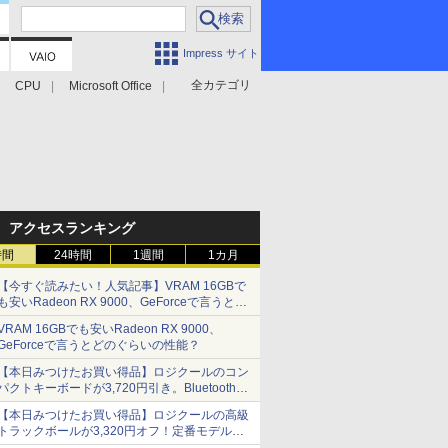
Impress サイト
全カテゴリ
CPU
Microsoft Office
アクセスランキング
時間
24時間
1週間
1カ月
【今すぐ読みたい！人気記事】VRAM 16GBで
も安いRadeon RX 9000、GeForceで言うとど
のぐらいの性能？ - PC Watch
VRAM 16GBでも安いRadeon RX 9000、
GeForceで言うとどのぐらいの性能？
【本日みつけたお買い得品】ロジクールのコン
パクトキーボードが3,720円引き。Bluetoothで3
台接続対応
【本日みつけたお買い得品】ロジクールの高級
トラックボールが3,320円オフ！定番モデルも
5,280円に割引中