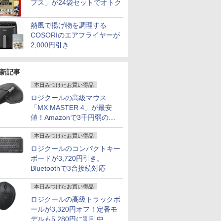
プス」が24袋セットでオトク
熱風で揚げ物を調理する
COSORIのエアフライヤーが
2,000円引き
新記事
本日みつけたお買い得品
ロジクールの高級マウス
「MX MASTER 4」が最安
値！Amazonで3千円弱の割
引
本日みつけたお買い得品
ロジクールのコンパクトキー
ボードが3,720円引き。
Bluetoothで3台接続対応
本日みつけたお買い得品
ロジクールの高級トラックボ
ールが3,320円オフ！定番モ
デルも5,280円に割引中