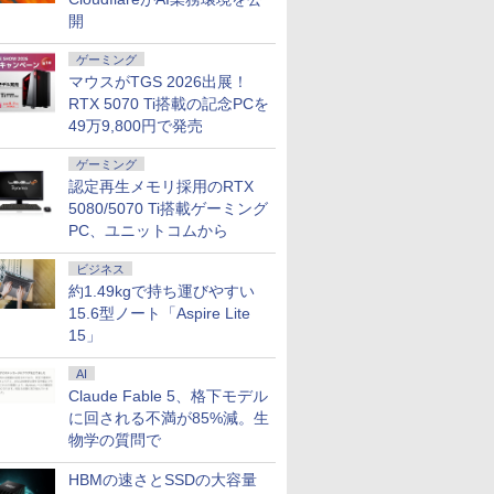
開
ゲーミング
マウスがTGS 2026出展！
RTX 5070 Ti搭載の記念PCを
49万9,800円で発売
ゲーミング
認定再生メモリ採用のRTX
5080/5070 Ti搭載ゲーミング
PC、ユニットコムから
ビジネス
約1.49kgで持ち運びやすい
15.6型ノート「Aspire Lite
15」
AI
Claude Fable 5、格下モデル
に回される不満が85%減。生
物学の質問で
HBMの速さとSSDの大容量