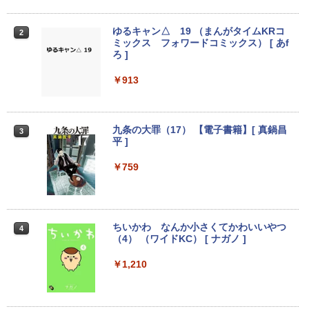
￥26,800
中古パソコン | Dell | OptiPlex 3040 SFF
2
￥8,888
| Windows11 | デスクトップ | 一年保証 |
ゆるキャン△ 19 （まんがタイムKRコ
第6世代 | Core i5 6500 3.2(～最大3.6)G
2
ミックス フォワードコミックス） [ あf
Hz | MEM:8GB | HDD:500GB | DVD-RO
ろ ]
【1500円OFFクーポン】【テンキー&DV
M | Win11Pro64Bit | VGAなしモデル
2
Dドライブ】中古ノートパソコン 中古パ
モニター 21.5型 液晶ディスプレイ ベゼ
2
ソコン 15.6インチ SSD128GB メモリ8G
ル ディスプレイ 液晶モニター PCモニタ
￥913
￥9,980
B Core i5 第7世代 Microsoft Office付き
ー 壁掛け フリッカーレス FreeSync 21.
Windows11 富士通 Lifebook A747 ノー
5インチ 角度調節 FullHD ブルーライト
トパソコン 中古 PC パソコン 中古ノート
カット VAパネル VESAフル FHDノング
PC SSD1TB メモリ16GB
レア MAXZEN JM22CH02
九条の大罪（17） 【電子書籍】[ 真鍋昌
【今だけ】全品ポイント10倍 お買い物マ
3
3
平 ]
ラソン★8/4～8/11★中古パソコン デス
￥17,800
￥9,480
クトップPC FUJITSU ESPRIMO Q558/B
Core i5 9500T メモリ8GB 中古SSD 2.5
￥759
インチ256GB Windows11 Pro 64bit
【送料無料】【1年保証】
最大180日保証｜第10世代｜中古ノート
Yoothi 互換品 液晶 14.0インチ NT140F
3
3
パソコン Windows11 office付き｜Core
HM-N43 NT140FHM-N44 NT140FHM-N
￥22,800
i3 第10世代｜メモリ8GB SSD256GB｜1
45 交換用 FullHD 1920x1080 IPS LED L
ちいかわ なんか小さくてかわいいやつ
4
5.6インチ｜メーカー選択可能｜整備済み
CD 液晶ディスプレイ 修理交換用液晶パ
（4） （ワイドKC） [ ナガノ ]
中古パソコン｜Microsoft office 2019搭
ネル
載｜ノートパソコン｜中古パソコン｜パ
￥1,210
HP ProDesk 400 G7 SFF Core i3-10100
4
ソコン｜中古ノートPC｜ノートPC
￥9,800
/ DDR4メモリ8GB / SSD256GBWin11Pr
o 64bit 搭載 【中古】 デスクトップパソ
￥29,800
コン