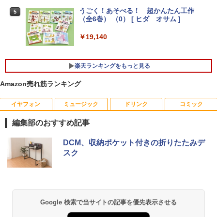
【楽天1位!1,600円OFFクーポン 8/4 20:
うごく！あそべる！ 超かんたん工作
￥28,800
4
5
00-8/11 01:59】Xiaomi Monitor A24i 20
（全6巻） （0） [ ヒダ オサム ]
【新品】【楽天1位！】ノートパソコン
26 ディスプレイ 1080P 23.8インチ 144
4
新品第13世代CPU搭載ノートPC Office
Hzリフレッシュレート sRGB99% 1670
￥19,140
付きノートパソコン 初心者向け Window
万色 300nits ΔE＜1 低ブルーライト 大
中古美品 フルHD 23.8インチ液晶一体型
5
s11 初期設定済 Webカメラ zoom 日本語
画面 TÜV認証 目にやさしい 調整可能な
Fujitsu ESPRIMO K558/B (FMVK1000
キーボード 14.1型 Intel Celeron メモリ
スタンド VESA
1) / Windows11/ 超高性能 第9世代Core
楽天ランキングをもっと見る
8GB SSD1TB(最大) 大容量バッテリービ
i5-9500T/ 8GB/ 爆速256GB-SSD/ Office
ジネス 大学生 プレゼント 学生向け
￥12,580
付き/ Win11【デスクトップ 中古パソコ
Amazon売れ筋ランキング
ン 中古PC】税込送料無料 あす楽対応 即
￥29,800
日発送（Windows10も対応可能/ Win1
0）
イヤフォン
ミュージック
ドリンク
コミック
モニター 21.5インチ/23.8インチ/27イン
5
チ フルhd 高画質 100Hz VA ノングレア
￥29,990
編集部のおすすめ記事
【楽天1位常連】【新品】 2026年最新モ
非光沢 スピーカー内蔵 3年保証 ディスプ
5
デル ノートパソコン パソコン JIS 日本
レイ パソコンモニター PCモニター フル
Anker Soundcore P40i オフホワイト
BRUCE WAYNE feat. Flo Milli, ATL Jacob
by Amazon 天然水 ラベルレス 500ml ×24本
薬屋のひとりごと 17巻 (デジタル版ビッグガ
DCM、収納ポケット付きの折りたたみデ
語キーボード 第14世代CPU搭載 Windo
ハイビジョン 21インチ 液晶モニター ア
[Explicit]
富士山の天然水 バナジウム含有 水 ミネラル
ンガンコミックス)
スク
ws11 第13世代CPU搭載 14.1/15.6インチ
イリスオーヤマ DT-JF *
ウォーター ペットボトル 静岡県産 500ミリリ
￥5,990
ワイド液晶 フルHD cpu N95/N5095/N34
ットル (Smart Basic)
￥250
￥770
50 メモリ 8GB 12GB 16GB 32GB SSD
￥11,980
128GB 256GB 512GB 1TB USB3.0 初期
￥1,380
設定済
Anker Soundcore P31i ブラック
BRUCE WAYNE feat. Flo Milli, ATL Jacob
異世界居酒屋「のぶ」(22) (角川コミックス・
Google 検索で当サイトの記事を優先表示させる
￥33,680
[Explicit]
エース)
【Amazon.co.jp限定】 い・ろ・は・す 2L P