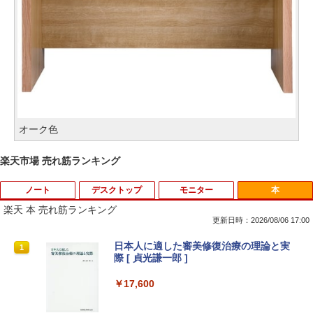
オーク色
楽天市場 売れ筋ランキング
ノート
デスクトップ
モニター
本
楽天 本 売れ筋ランキング
更新日時：2026/08/06 17:00
中古 ノートパソコン Windows11搭載 Of
HP(Inc.) M9L89A
HP ProDisplay 21.5インチワイドIPS モ
日本人に適した審美修復治療の理論と実
1
1
1
1
fice付き NEC VKT16M7 第8世代 Core i5
ニター P224/フルHD（1920x1080）/HD
際 [ 貞光謙一郎 ]
14型 メモリ8GB SSD256GB 初期設定済
MI、VGA、DisplayPort/VESA規格/スリ
￥9,730
み 薄型 軽量 WEBカメラ 整備済み品 ノ
ムベゼル/フリッカーフリー/ブルーライト
￥17,600
ートPC
軽減/HDMI搭載モニター/Switch PS対応
(再生中古品)