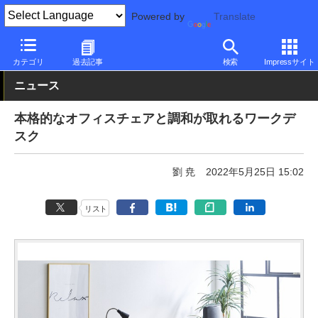
Powered by
Translate
PC Watch
半導体/周辺機器
その他
カテゴリ
過去記事
検索
Impressサイト
ニュース
本格的なオフィスチェアと調和が取れるワークデ
スク
劉 尭
2022年5月25日 15:02
リスト