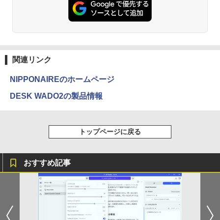
ET ラベルレス ×8本
￥4,990
￥250
￥832
￥1,001
Anker Soundcore Liberty 5 ミッドナイトブ
On My Road (Stadium ver.)
HUNTER×HUNTER モノクロ版 39 (ジャンプ
ラック
コミックスDIGITAL)
by Amazon 天然水ラベルレス 2L×9本
関連リンク
￥250
￥14,990
￥572
￥1,117
NIPPONAIREのホームページ
DESK WADO2の製品情報
【2026年アップグレード版】AOKIMI ワイヤ
BUGS LIFE
スーパーの裏でヤニ吸うふたり 9巻 (デジタル
レスイヤホン bluetooth イヤホン V12 小型
版ビッグガンガンコミックス)
コカ・コーラ やかんの麦茶 from 爽健美茶 ラ
軽量 ブルートゥースHi-Fi 最大36時間再生 ぶ
ベルレス 650mlPET×24本
￥250
トップページに戻る
るーとゅーす コードレス ENCノイズキャン
￥810
セリング 自動ペアリング Type-C充電 マイク
￥1,653
付き 防水 タッチ式音量調整 スポーツ/通勤/通
学/WEB会議(ホワイト)
おすすめ記事
On My Road (Stadium ver.)
ONE PIECE モノクロ版 115 (ジャンプコミッ
￥1,964
クスDIGITAL)
by Amazon 炭酸水 ラベルレス 500ml ×24本
強炭酸水 ペットボトル 500ミリリットル (Sm
￥250
art Basic)
￥594
Xiaomi シャオミ REDMI Buds 8 Lite ワイヤ
レスイヤホン Bluetooth 5.4 ノイズキャンセ
￥1,625
リング ANC 36時間再生