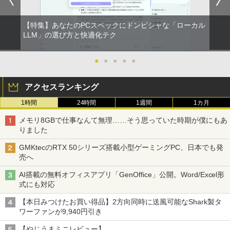
￥2,980
【特集】あなたのPCスペックにドンピシャな「ローカル
LLM」の選び方と快適化テク
●
●
●
●
●
アクセスランキング
1時間
24時間
1週間
1カ月
メモリ8GBで仕事なんて無理……そう思っていた時期が僕にもあ
りました
GMKtecのRTX 50シリーズ搭載小型ゲーミングPC、日本でも発
売へ
AI搭載の無料オフィスアプリ「GenOffice」公開。Word/Excel形
式にも対応
【本日みつけたお買い得品】2方向同時に送風可能なShark製タ
ワーファンが9,940円引き
【やじうまミニレビュー】