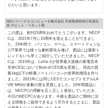
りたいと思います。
NECパーソナルコンピュータ株式会社 代表取締役執行役員社
長 デビット・ベネット様
この度は、創刊25周年おめでとうございます。NECP
Cは、2021年7月に10周年を迎えることができまし
た。25年間で、パソコン、ゲーム、スマートフォンな
どIT業界では様々な劇的変化を遂げ、貴誌には最新ト
レンドをいち早くご紹介していただきました。NECP
Cは、2015年は、LaVie Zが世界最大規模の家電見本
市米CESにおいてBest of CES賞を受賞し、現在の質
量1kg以下の軽量ノートパソコンの世界的潮流を作り
ました。2021年には同じCESでコンセプトモデルLA
VIE MINIが多数の賞を受賞しました。10年間貴誌に
は、NECPCの理解を広く正しく発信していただき、
今日のNECPCがあります。今後も貴誌のご期待に沿
える情報をご提供できるよう尽力するとともに、貴誌
の発展を心より祈念いたします。