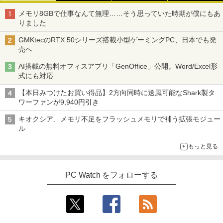
￥594
メモリ8GBで仕事なんて無理……そう思っていた時期が僕にもあ
りました
GMKtecのRTX 50シリーズ搭載小型ゲーミングPC、日本でも発
売へ
AI搭載の無料オフィスアプリ「GenOffice」公開。Word/Excel形
式にも対応
【本日みつけたお買い得品】2方向同時に送風可能なShark製タ
ワーファンが9,940円引き
キオクシア、メモリ不足をフラッシュメモリで補う拡張モジュー
ル
もっと見る
PC Watch をフォローする