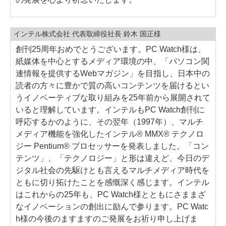
インテル株式会社 代表取締役社長 鈴木 国正様
創刊25周年おめでとうございます。PC Watch様は、
紙媒体を中心とするメディア環境の中、「パソコン関
連情報を提供するWebマガジン」を目指し、日本中の
読者の方々に豊かで質の高いコンテンツを届けるとい
うイノベーティブな取り組みを25年前から展開されて
いると理解しています。インテルもPC Watch創刊に
呼応するかのように、その翌年（1997年）、マルチ
メディア機能を強化したインテル® MMX® テクノロ
ジー Pentium® プロセッサーを発表しました。「コン
テンツ」、「テクノロジー」と形は違えど、今日のデ
ジタル社会の先駆けとも言えるマルチメディア時代を
ともに切り拓けたことを感慨深く感じます。インテル
はこれからの25年も、PC Watch様とともにさままざ
なイノベーションの創出に励んで参ります。PC Watc
h様の今後のますますのご発展をお祈り申し上げま