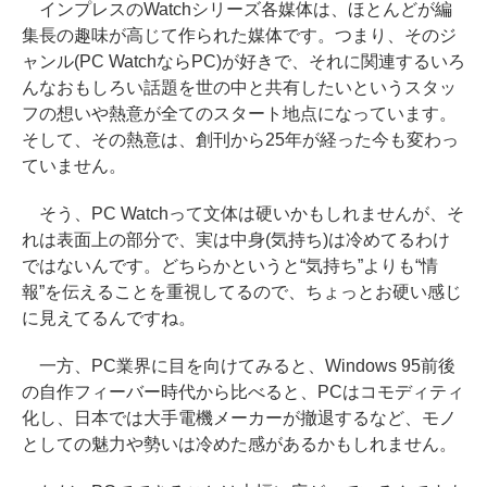
インプレスのWatchシリーズ各媒体は、ほとんどが編
集長の趣味が高じて作られた媒体です。つまり、そのジ
ャンル(PC WatchならPC)が好きで、それに関連するいろ
んなおもしろい話題を世の中と共有したいというスタッ
フの想いや熱意が全てのスタート地点になっています。
そして、その熱意は、創刊から25年が経った今も変わっ
ていません。
そう、PC Watchって文体は硬いかもしれませんが、そ
れは表面上の部分で、実は中身(気持ち)は冷めてるわけ
ではないんです。どちらかというと“気持ち”よりも“情
報”を伝えることを重視してるので、ちょっとお硬い感じ
に見えてるんですね。
一方、PC業界に目を向けてみると、Windows 95前後
の自作フィーバー時代から比べると、PCはコモディティ
化し、日本では大手電機メーカーが撤退するなど、モノ
としての魅力や勢いは冷めた感があるかもしれません。