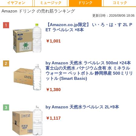
イヤフォン
ミュージック
ドリンク
コミック
VETESA正規店 新品 ノートパソコン セ
【マラソン限定30%OFF】中古 DELL O
DELL デル E2417H LED液晶モニター 2
ちいかわ なんか小さくてかわいいやつ 全
1
1
1
1
Amazon ドリンク の売れ筋ランキング
ール office付き windows11 マウスセッ
ptiPlex 3060 Micro D10U Core i5 8400
3.8インチワイド ブラック 1920×1080
巻(1-8)セット 全巻新品 蔦屋書店
ト PC 14型 Celeron N3350/J3355 メモ
T 第8世代CPU メモリ8GB SSD256GB
（フルHD） 16:9 IPSパネル LEDバック
更新日時：2026/08/06 18:06
リ8GB/12GB SSD128GB/256GB/512G
Windows11Home 1年保証 レビュー特
ライト付 非光沢 ノングレア 液晶ディス
￥9,900
Anker Soundcore P40i オフホワイト
BRUCE WAYNE feat. Flo Milli, ATL Jacob
【Amazon.co.jp限定】 い・ろ・は・す 2L P
B/1TB 安い 格安 ラップトップ
典：WPS Office Bランク パソコン デス
プレイ ディスプレイポート VGA【中
[Explicit]
ET ラベルレス ×8本
クトップパソコン デル 中古パソコン 中
古】
￥5,990
古デスクトップパソコン PC
￥31,480
￥250
￥1,001
￥5,300
￥24,800
自分の思いを言葉にする こどもアウトプ
2
ット図鑑 [ 樺沢 紫苑 ]
【エントリーでポイント10倍】 ノートパ
2
Anker Soundcore P31i ブラック
BRUCE WAYNE feat. Flo Milli, ATL Jacob
by Amazon 天然水 ラベルレス 500ml ×24本
ソコン 中古 Bランク Win11 Pro カメラ i
送料無料！！【あきばお〜】モバイル モ
￥1,650
2
[Explicit]
富士山の天然水 バナジウム含有 水 ミネラル
5 第10世代 dynabook G83/FU 8GBメモ
【★最大100%ポイント】HP EliteDesk
ニター 車載 オンダッシュ 7インチ IPS ポ
2
ウォーター ペットボトル 静岡県産 500ミリリ
￥4,990
リ 256GB SSD 13.3インチ 軽量ノートパ
600/800 G2 SFF 第6世代 Corei7-6700
ータブル ディスプレイ HDMI【smtb-u】
ットル (Smart Basic)
￥250
ソコン Wi-Fi6 軽い B5 ダイナブックノー
メモリ8GB 高速新品 SSD256GB+HDD5
トパソコン windows11pro win11pro 初
00GB Windows11 DVDマルチドライブ
￥6,000
￥1,380
期設定済 office付き 中古ノートPC
正規版Office付き Windows10 変更可 V
学研特別支援教材 WAVES ウェーヴス
3
GA DisplayPort HDMI 2画面同時出力可
『見る力』を育てるビジョン・アセスメ
能 中古パソコン デスクトップ
Anker Soundcore Liberty 5 ミッドナイトブ
On My Road (Stadium ver.)
￥34,800
ント 株式会社 Gakken検査 テスト 数字
ラック
by Amazon 天然水ラベルレス 2L×9本
形 書く 練習問題 ドリル トレーニング 学
【送料無料】TF: EIZO FlexScan EV245
3
￥35,999
研
￥250
0 2019年製 超狭額ベゼル 23.8型ワイ
￥14,990
￥1,117
ド フルHD（1920x1080）IPSパネル ノ
￥19,800
【長期保証付】Xiaomi シャオミ REDMI
ングレア(非光沢)【3ケ月保証】
3
Pad 2 6+128GB ラベンダーパープル 11
型Androidタブレット 6GB/128GB/WiFi
Dell OptiPlex 7040 SFF 第6世代 Core i
￥7,980
3