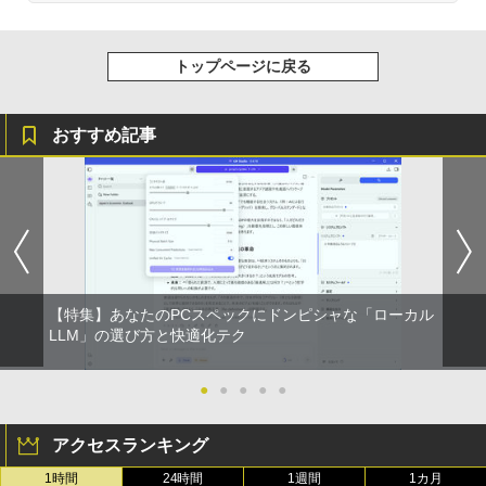
2年保証 激安 高性能 ゲーム 本体のみ PC
高スペッ 初期設定済み
異世界居酒屋「のぶ」(22) (角川コミックス・
￥45,700
エース)
トップページに戻る
￥832
おすすめ記事
HUNTER×HUNTER モノクロ版 39 (ジャンプ
コミックスDIGITAL)
￥572
【特集】あなたのPCスペックにドンピシャな「ローカル
スーパーの裏でヤニ吸うふたり 9巻 (デジタル
版ビッグガンガンコミックス)
LLM」の選び方と快適化テク
￥810
●
●
●
●
●
アクセスランキング
ONE PIECE モノクロ版 115 (ジャンプコミッ
クスDIGITAL)
1時間
24時間
1週間
1カ月