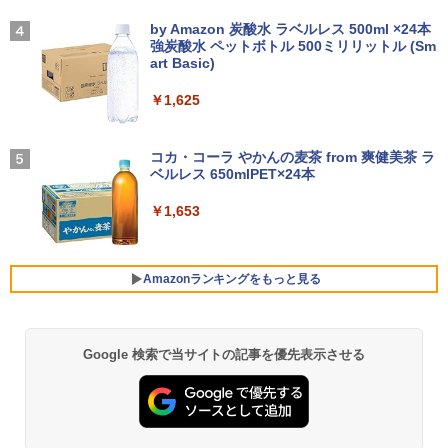
VHU5864JP
7 メモリ16GB SSD 512GB Office付き H
【2026年アップグレード版】AOKIMI ワイヤ
On My Road (Stadium ver.)
DMI Windows11 デスクトップPC 中古
レスイヤホン bluetooth イヤホン V12 小型
by Amazon 炭酸水 ラベルレス 500ml ×24本
大人の科学マガジン あたらしい鳩時計
4
パソコン
軽量 ブルートゥースHi-Fi 最大36時間再生 ぶ
強炭酸水 ペットボトル 500ミリリットル (Sm
￥35,481
[ 大人の科学マガジン編集部 ]
￥250
るーとゅーす コードレス ENCノイズキャン
art Basic)
モバイルモニター 15.6インチ モバイルデ
4
セリング 自動ペアリング Type-C充電 マイク
￥35,800
￥10,780
ィスプレイ 1920*1080 ポータブルモニタ
付き 防水 タッチ式音量調整 スポーツ/通勤/通
￥1,625
ー IPS液晶パネル ブルーカット 自立スタ
学/WEB会議(ホワイト)
【展示品】 Lenovo ノートパソコン Ide
ンド VESA スピーカ内蔵 USBType-C ミ
4
apad Duet 560 Chromebook 13.3型 タ
ニHDMI Sw-itch/PS3/PS4/PS5/Xbox/PC
BUGS LIFE
￥1,964
ッチパネル/ Snapdragon 7c Gen2/ メモ
【期間限定P15倍+最大10%OFFクーポ
コカ・コーラ やかんの麦茶 from 爽健美茶 ラ
4
リ 4GB/ eMMC 128GB/ Chrome OS/ Off
ン】 【3年保証】DELL デル OPTIPLEX
兵庫県政問題 運動篇 声をあげる市民 [
￥8,489
ベルレス 650mlPET×24本
￥250
5
iceなし/ アビスブルー ストームグレー
3090 MICRO SSD256GB メモリ16GB C
ドンマッツ ]
ore i3 Windows 11 Pro 中古 アウトレッ
Xiaomi シャオミ REDMI Buds 8 Lite ワイヤ
￥1,653
ト 返品 送料無料 中古デスクトップパソ
レスイヤホン Bluetooth 5.4 ノイズキャンセ
￥34,800
￥2,200
コン 中古パソコン デスクトップパソコン
リング ANC 36時間再生
液晶ディスプレイ 23インチ ディスプレ
5
デスクトップ PC ミニPC OFFICE付き
イ フィリップス 液晶モニター パソコン
￥2,980
モニター ゲーミングモニター PCモニタ
Amazonランキングをもっと見る
￥49,500
【新品】Windows11 ノートパソコン off
ー 23.8 1920×1080 HDMI D-Sub ブラッ
5
ice付き 15.6インチワイド液晶 フルHD I
ク スピーカー：なし 24E2N2100/11
ntel Pentium GOLD 6500Y メモリ12GB
新品SSD256GB USB3.0 HDMI 日本語配
￥11,480
Google 検索で当サイトの記事を優先表示させる
薬屋のひとりごと 17巻 (デジタル版ビッグガ
列キーボード【NC15】
「楽天ランキング1位」 デスクトップパ
5
ンガンコミックス)
ソコン Windows11 Office付き パソコン
新品｜インテル 第14世代 Core i5-4590 i
￥39,800
￥770
5 i7-14700F｜ SSD 256GB～2TB｜メモ
リ 8～64GB DDR4/5｜ デスクトップPC