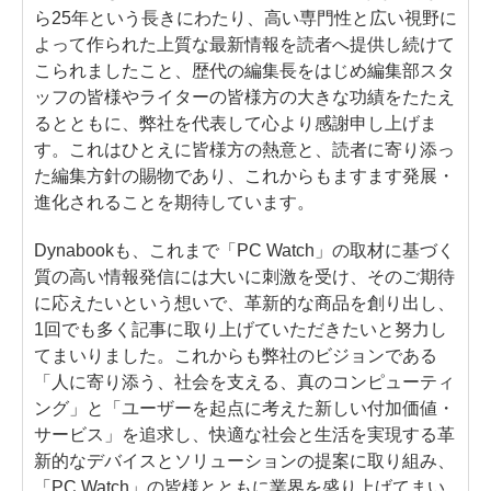
ら25年という長きにわたり、高い専門性と広い視野に
よって作られた上質な最新情報を読者へ提供し続けて
こられましたこと、歴代の編集長をはじめ編集部スタ
ッフの皆様やライターの皆様方の大きな功績をたたえ
るとともに、弊社を代表して心より感謝申し上げま
す。これはひとえに皆様方の熱意と、読者に寄り添っ
た編集方針の賜物であり、これからもますます発展・
進化されることを期待しています。
Dynabookも、これまで「PC Watch」の取材に基づく
質の高い情報発信には大いに刺激を受け、そのご期待
に応えたいという想いで、革新的な商品を創り出し、
1回でも多く記事に取り上げていただきたいと努力し
てまいりました。これからも弊社のビジョンである
「人に寄り添う、社会を支える、真のコンピューティ
ング」と「ユーザーを起点に考えた新しい付加価値・
サービス」を追求し、快適な社会と生活を実現する革
新的なデバイスとソリューションの提案に取り組み、
「PC Watch」の皆様とともに業界を盛り上げてまい