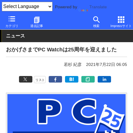
Powered by
Translate
PC Watch
市場
動向
その他
カテゴリ
過去記事
検索
Impressサイト
ニュース
おかげさまでPC Watchは25周年を迎えました
若杉 紀彦
2021年7月22日 06:05
リスト