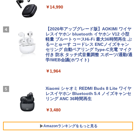
￥28,800
￥56,050
元！】モバイルモニター 15.6 インチ FH
￥825
￥14,990
D 1920×1080 1080P Fast IPS パネル 非
光沢 1000:1 高コントラスト 超軽量 600
g スピーカー内蔵 Type-C/HDMI 接続 PS
5/Switch/PC/スマホ対応
【期間限定 ポイントUP＆クーポン配
【エントリーでポイント100％還元のチ
地球の歩き方 スター・ウォーズ [ 地球
3
3
4
布】 Lenovo Chromebook Duet EDU G
ャンス】GMKtec M8 ミニPC【AMD Ryz
【2026年アップグレード版】AOKIMI ワイヤ
の歩き方編集室 ]
2 2in1 ノートパソコン 83HKS00M00 Ch
en 5 PRO 6650H 16GB 512GB】4.5GH
レスイヤホン bluetooth イヤホン V12 小型
￥8,490
romeOS MediaTek Kompanio 838 メモ
z 6コア 12スレッド OCuLink Windows
軽量 ブルートゥースHi-Fi 最大36時間再生 ぶ
￥2,750
リ4GB eMMC64GB 10.95インチ タッチ
11 Pro LPDDR5 6400MT/s 16T増設 3画
るーとゅーす コードレス ENCノイズキャン
対応 再生品Sランク
面2.5GbpsLAN Bluetooth5.2 WiFi HD
セリング 自動ペアリング Type-C充電 マイク
MI 省エネ ゲーミングpc みにpc minipc
付き 防水 タッチ式音量調整 スポーツ/通勤/通
【新商品特価11699円！8/11 1:59迄】モ
4
8K コンパクト
学/WEB会議(ホワイト)
￥29,800
バイルモニター 15.6インチ ポータブルモ
ニター モバイルディスプレイ 1920×108
中小企業診断士2次試験 ふぞろいな合格
5
￥78,248
￥1,964
0 フルHD IPSパネル 非光沢 HDR スピー
答案 エピソード19（2026年版） [ ふぞ
カー内蔵 保護カバー付き 軽量 薄型 Type
ろいな合格答案プロジェクトチーム ]
-C ミニHDMI 在宅 テレワーク simplus
超得2,500円OFF&P2倍｜第8世代 office
4
シンプラス SP-MBM156 【送料無料】
付き｜楽天1位 三冠獲得｜豪華特典付き
Xiaomi シャオミ REDMI Buds 8 Lite ワイヤ
￥2,860
｜最大180日保証｜Core i5 第8世代｜中
[VETESA正規販売店]デスクトップパソ
レスイヤホン Bluetooth 5.4 ノイズキャンセ
4
古ノートパソコン Windows11 office付
コン PC 一体型 新品 Windows11 27型 C
￥11,699
リング ANC 36時間再生
き｜15.6型 テンキー付き｜ノートパソコ
ore i7 第4世代 Office付き メモリ16GB
ンWindows11 第8世代｜ノートパソコン
SSD512GB 初期設定済 ホワイト ブラッ
￥3,480
｜パソコン｜PC｜中古PC
ク
【楽天1位常連・超800冠獲得】黒/白 モ
5
￥29,800
￥69,800
ニター 21.5 / 23.8 / 24.5 / 27型 240Hz/2
Amazonランキングをもっと見る
00Hz /180Hz/165Hz/100Hz ゲーミングモ
ニター 1ms応答 pcモニター パソコン モ