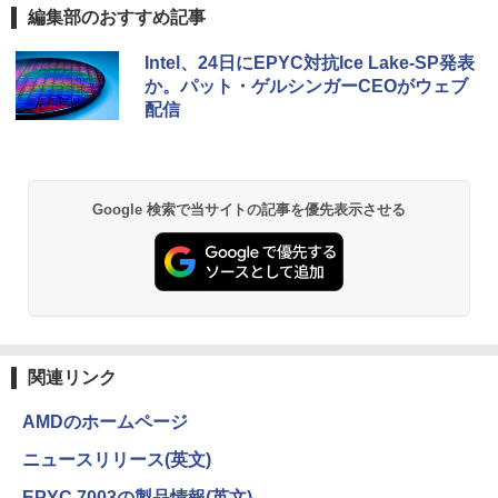
編集部のおすすめ記事
ニター 非光沢 スピーカー内蔵 HDR/Free
sync/VESA cocopar HG-238
【エントリーでポイント10倍】 【Cラン
【ポイント10倍：8月3日20時00分から8
5
5
BRUCE WAYNE feat. Flo Milli, ATL Jacob
【Amazon.co.jp限定】 い・ろ・は・す 2L P
薬屋のひとりごと 17巻 (デジタル版ビッグガ
ク 訳あり】中古 ノートパソコン VAIO Pr
月11日01時59分まで】 [ジャンク] mous
Intel、24日にEPYC対抗Ice Lake-SP発表
[Explicit]
ET ラベルレス ×8本
ンガンコミックス)
o PK 第10世代 Core i5 1035G1 メモリ1
e(マウス) G-Tune E5-165 ゲーミングノ
￥13,999
か。パット・ゲルシンガーCEOがウェブ
6GB SSD 256GB Windows11 Pro 14イ
ートパソコン 2208E5-165-ADLABW11 2
配信
ンチ フルHD FHDカメラ 顔認証 Wi-Fi6
208e5-165-adlabw11 [難あり(D)]
￥250
￥1,112
￥770
超軽量 バイオ 中古PC
￥79,800
￥29,800
BRUCE WAYNE feat. Flo Milli, ATL Jacob
by Amazon 天然水 ラベルレス 500ml ×24本
異世界居酒屋「のぶ」(22) (角川コミックス・
Google 検索で当サイトの記事を優先表示させる
[Explicit]
富士山の天然水 バナジウム含有 水 ミネラル
エース)
ウォーター ペットボトル 静岡県産 500ミリリ
ットル (Smart Basic)
￥250
￥832
￥1,380
見知らぬ糸
ONE PIECE モノクロ版 115 (ジャンプコミッ
クスDIGITAL)
by Amazon 炭酸水 ラベルレス 500ml ×24本
強炭酸水 ペットボトル 500ミリリットル (Sm
￥250
関連リンク
art Basic)
￥594
AMDのホームページ
￥1,625
ニュースリリース(英文)
On My Road (Stadium ver.)
HUNTER×HUNTER モノクロ版 39 (ジャンプ
コミックスDIGITAL)
EPYC 7003の製品情報(英文)
by Amazon 天然水ラベルレス 2L×9本