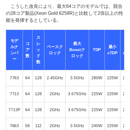
こうした改良により、最大64コアのモデルでは、競合
の28コア製品(Xeon Gold 6258R)と比較して2倍以上の性
能を発揮するとしている。
ス
モデ
コ
レ
最大
ルナ
ベースク
最小
最
ア
ッ
Boostク
TDP
ンバ
ロック
cTDP
cT
数
ド
ロック
ー
数
7763
64
128
2.45GHz
3.5GHz
280W
225W
28
7713
64
128
2GHz
3.675GHz
225W
225W
24
7713P
64
128
2GHz
3.675GHz
225W
225W
24
7663
56
112
2GHz
3.5GHz
240W
225W
24