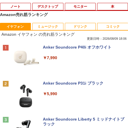
ノート
デスクトップ
モニター
本
Amazon売れ筋ランキング
イヤフォン
ミュージック
ドリンク
コミック
良品 フルHD 12.5インチ SONY VAIO Pr
＼11日まで限定価格／【楽天1位】デス
ec訳あり☆PHILIPS 223V5L HDMI接続
あなたが誰かを殺した （講談社文庫） [
1
1
1
1
Amazon イヤフォン の売れ筋ランキング
o PJ VJPJ13C11N / Windows11/ 超高性
クトップパソコン 新品 福袋 5点セット
できます
東野 圭吾 ]
能 第10世代Core i5-1035G1/ 8GB/ 爆速
WPS Office付き 第12世代 Intel Corei3 1
更新日時：2026/08/09 18:06
NVMe式256GB-SSD/ カメラ/ 無線Wi-Fi
2100F メモリ8GB〜32GB SSD256GB〜
￥3,999
￥1,023
Anker Soundcore P40i オフホワイト
6/ Office付き/ Win11【中古ノートパソコ
1TB Windows11 事務 在宅ワーク 安い
ン 中古パソコン 中古PC】税込送料無料
静音 高スペック デスクトップPC ビジネ
￥7,990
あす楽対応 即日発送
ス オフィス業務 事務作業 デスクワーク
￥24,990
￥49,210
【超特価】厳選大手メーカー 液晶モニタ
2026年度版 英検3級 過去6回全問題集 [
2
2
ー シークレット 22-23型ワイド フルHD
旺文社 ]
（1920x1080） HDMI指定可 ノングレア
Anker Soundcore P31i ブラック
EIZO IIYAMA 三菱 富士通 NEC IO-DATA
￥1,760
Dell HP PHILIPS等 液晶ディスプレイ
＼マラソン限定値引／福袋 6点セット ノ
【マラソン値引中！ 当日出荷の新品】デ
2
2
￥5,990
【中古】
ートパソコン 新品 Intel Pentium GOLD
スクトップPC デスクトップパソコン ビ
6500Y メモリ8GB SSD256GB Windows
ジネス Ryzen5 5600GT Windows11 SS
11 WPS Office付き 初期設定済み 14イン
D256GB メモリ 8GB 1年保証 激安 ゲー
￥4,480
チ フルHD ノートPC 初心者 学生 在宅ワ
ム ゲーミングパソコン ゲーミングPC マ
転生したら第七王子だったので、気まま
3
ーク テンキー Wi-Fi Bluetooth HDMI 軽
インクラフト ヴァロラント eスポーツ 入
に魔術を極めます（24） 【電子書籍】[
量 持ち運び 安い
門用 本体のみ
Anker Soundcore Liberty 5 ミッドナイトブ
石沢庸介 ]
ラック
【500円クーポン＋ポイント最大31.5%還
3