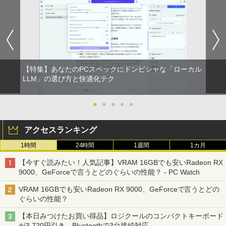
【特集】あなたのPCスペックにドンピシャな「ローカル
LLM」の選び方と快適化テク
●
●
●
●
●
アクセスランキング
1時間
24時間
1週間
1カ月
【今すぐ読みたい！人気記事】VRAM 16GBでも安いRadeon RX
9000、GeForceで言うとどのぐらいの性能？ - PC Watch
VRAM 16GBでも安いRadeon RX 9000、GeForceで言うとどの
ぐらいの性能？
【本日みつけたお買い得品】ロジクールのコンパクトキーボード
が3,720円引き。Bluetoothで3台接続対応