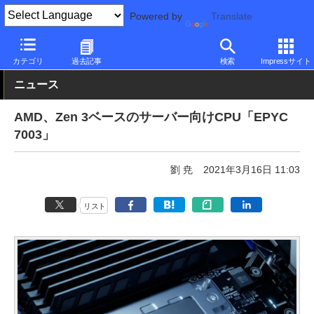
Powered by
Translate
PC Watch
半導体/周辺機器
CPU
AMD
カテゴリ
過去記事
検索
Impressサイト
ニュース
AMD、Zen 3ベースのサーバー向けCPU「EPYC
7003」
劉 尭
2021年3月16日 11:03
リスト