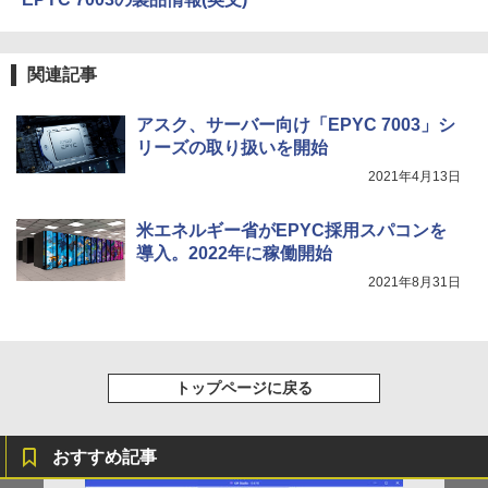
￥250
￥572
￥1,117
関連記事
On My Road (Stadium ver.)
スーパーの裏でヤニ吸うふたり 9巻 (デジタル
アスク、サーバー向け「EPYC 7003」シ
版ビッグガンガンコミックス)
【Amazon.co.jp限定】 伊藤園 磨かれて、澄
リーズの取り扱いを開始
みきった日本の水 2L 8本 ラベルレス [ ケース
￥250
] [ 水 ] [ ペットボトル ] [ 箱買い ] [ ストック
￥810
2021年4月13日
] [ 水分補給 ]
米エネルギー省がEPYC採用スパコンを
￥998
導入。2022年に稼働開始
2021年8月31日
トップページに戻る
おすすめ記事