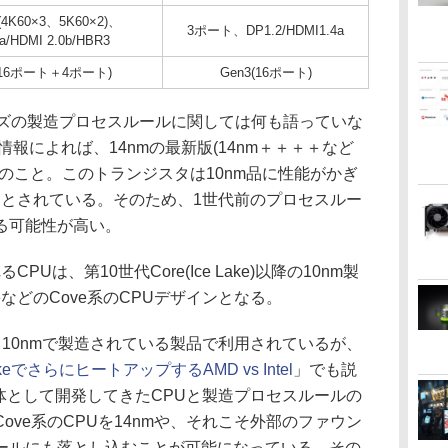
4K60×3、5K60×2)、
3ポート、DP1.2/HDMI1.4a
a/HDMI 2.0b/HBR3
(16ポート＋4ポート)
Gen3(16ポート)
Sシリーズの製造プロセスルールに関しては何も語っていな
報によれば、14nmの最新版(14nm＋＋＋＋など
のこと。このトランジスタは10nm品に性能がかぎ
るとされている。そのため、1世代前のプロセスルー
る可能性が高い。
Uは、第10世代Core(Ice Lake)以降の10nm製
veなどのCove系のCPUデザインとなる。
、10nmで製造されている製品で利用されているが、
 LakeでさらにヒートアップするAMD vs Intel
」でも説
は一体として開発してきたCPUと製造プロセスルールの
ove系のCPUを14nmや、それこそ外部のファウン
ールにも落とし込むことが可能になっている。その