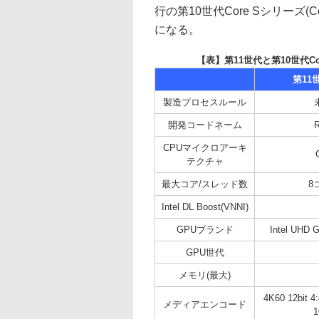
行の第10世代Core Sシリーズ(
になる。
【表】第11世代と第10世代Co
第11
製造プロセスルール
開発コードネーム
R
CPUマイクロアーキ
テクチャ
最大コア/スレッド数
8
Intel DL Boost(VNNI)
GPUブランド
Intel UHD
GPU世代
メモリ(最大)
4K60 12bit 
メディアエンコード
1