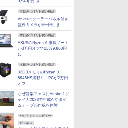
9,940円引き
本日みつけたお買い得品
Ankerのソーラーパネル付き
監視カメラが4千円引き
本日みつけたお買い得品
ASUSのRyzen AI搭載ノート
が3万円オフで15万9,800円
に
本日みつけたお買い得品
32GBメモリのRyzen 9
8945HS搭載ミニPCが2万円
オフ
なぜ音楽フェスにAdobe？ジ
ャイガ2026で生成AIやタイ
ムテーブル作成を体験
やじうまミニレビュー
ビジネス