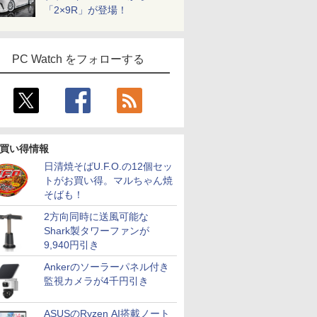
「2×9R」が登場！
PC Watch をフォローする
買い得情報
日清焼そばU.F.O.の12個セッ
トがお買い得。マルちゃん焼
そばも！
2方向同時に送風可能な
Shark製タワーファンが
9,940円引き
Ankerのソーラーパネル付き
監視カメラが4千円引き
ASUSのRyzen AI搭載ノート