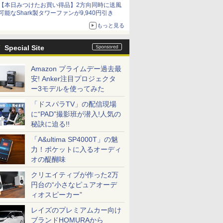
【本日みつけたお買い得品】2方向同時に送風
可能なShark製タワーファンが9,940円引き
もっと見る
Special Site
Amazon プライムデー過去最
安! Anker注目プロジェクタ
ー3モデルを使ってみた
「ドスパラTV」の配信現場
に“PAD”撮影班が潜入!人気の
秘訣に迫る!!
「A&ultima SP4000T」の魅
力！ポケットに入るオーディ
オの醍醐味
クリエイティブが作った2万
円台の“小さなピュアオーデ
ィオスピーカー”
レイズのプレミアムカー向け
ブランドHOMURAから