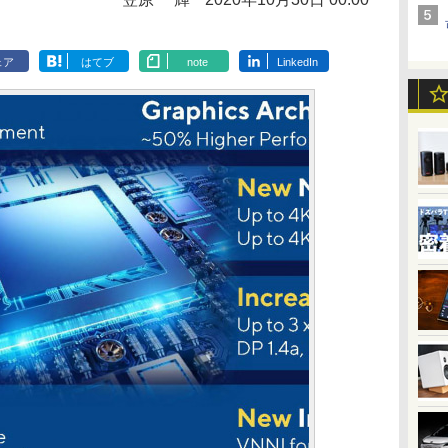
ェア
はてブ
note
LinkedIn