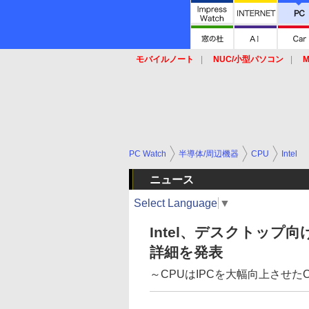
モバイルノート
NUC/小型パソコン
M
SSD
キーボード
マウス
PC Watch
半導体/周辺機器
CPU
Intel
ニュース
Select Language
▼
Intel、デスクトップ向け第
詳細を発表
～CPUはIPCを大幅向上させたCypr