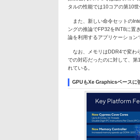
タルの性能では10コアの第10
また、新しい命令セットのIntel 
ングの推論でFP32をINT8
論を利用するアプリケーション
なお、メモリはDDR4で変わらない
での対応だったのに対して、第11世
れている。
GPUもXe Graphicsベー