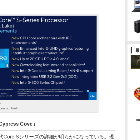
最
要
cessor、Intel)
press Cove」
Core Sシリーズの詳細が明らかになっている。現