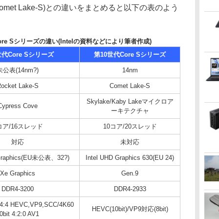
Comet Lake-S)との違いをまとめると以下の表のよう
re Sシリーズの違い(Intelの資料などにより筆者作成)
世代Core Sシリーズ
第10世代Core Sシリーズ
未公表(14nm?)
14nm
ocket Lake-S
Comet Lake-S
Skylake/Kaby Lakeマイクロア
Cypress Cove
ーキテクチャ
コア/16スレッド
10コア/20スレッド
対応
未対応
 Graphics(EU未公表、32?)
Intel UHD Graphics 630(EU 24)
Xe Graphics
Gen.9
DDR4-3200
DDR4-2933
4:4:4 HEVC,VP9,SCC/4K60
HEVC(10bit)/VP9対応(8bit)
0bit 4:2:0 AV1