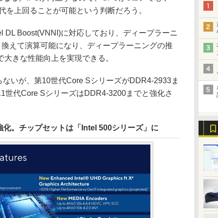
世代を上回ることが可能という判断だろう。
DL Boost(VNNI)に対応しており、ディープラーニ
に置き換えて演算可能になり、ディープラーニングの推
で大きな性能向上を実現できる。
が、第10世代Core SシリーズがDDR4-2933ま
代Core SシリーズはDDR4-3200までと強化さ
スに強化。チップセットは「Intel 500シリーズ」に