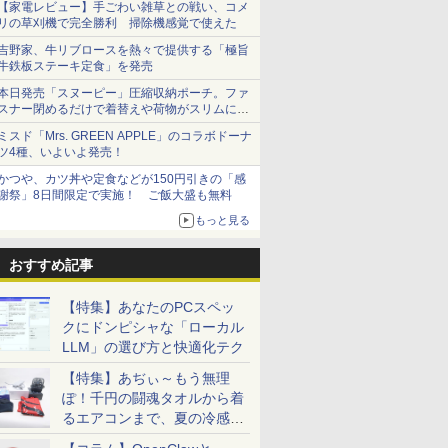
【家電レビュー】手ごわい雑草との戦い、コメ
リの草刈機で完全勝利 掃除機感覚で使えた
吉野家、牛リブロースを熱々で提供する「極旨
牛鉄板ステーキ定食」を発売
本日発売「スヌーピー」圧縮収納ポーチ。ファ
スナー閉めるだけで着替えや荷物がスリムにま
とまる
ミスド「Mrs. GREEN APPLE」のコラボドーナ
ツ4種、いよいよ発売！
かつや、カツ丼や定食などが150円引きの「感
謝祭」8日間限定で実施！ ご飯大盛も無料
もっと見る
おすすめ記事
【特集】あなたのPCスペッ
クにドンピシャな「ローカル
LLM」の選び方と快適化テク
【特集】あぢぃ～もう無理
ぽ！千円の闘魂タオルから着
るエアコンまで、夏の冷感グ
ッズ一挙紹介