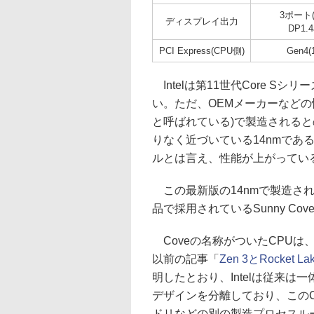
3ポート(
ディスプレイ出力
DP1.4
PCI Express(CPU側)
Gen4
Intelは第11世代Core 
い。ただ、OEMメーカーなどの情
と呼ばれている)で製造されると
りなく近づいている14nmであ
ルとは言え、性能が上がってい
この最新版の14nmで製造されるCP
品で採用されているSunny Co
Coveの名称がついたCPUは
以前の記事「
Zen 3とRocket
明したとおり、Intelは従来
デザインを分離しており、このC
ドリなどの別の製造プロセスル