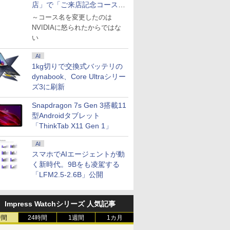
店」で「ご来店記念コース」
を娘と堪能
～コース名を変更したのは
NVIDIAに怒られたからではな
い
AI
1kg切りで交換式バッテリの
dynabook、Core Ultraシリー
ズ3に刷新
Snapdragon 7s Gen 3搭載11
型Androidタブレット
「ThinkTab X11 Gen 1」
AI
スマホでAIエージェントが動
く新時代。9Bをも凌駕する
「LFM2.5-2.6B」公開
Impress Watchシリーズ 人気記事
時間
24時間
1週間
1カ月