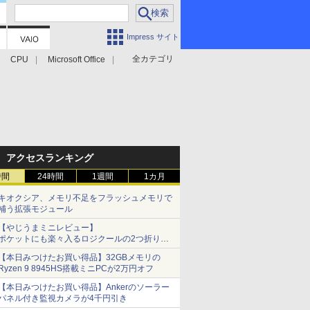
Impress サイト
全カテゴリ
CPU
Microsoft Office
アクセスランキング
時間
24時間
1週間
1カ月
キオクシア、メモリ不足をフラッシュメモリで
補う拡張モジュール
【やじうまミニレビュー】
ポケットにも楽々入るロジクールの2つ折りマ
ウス「Mobi Fold」。その気になるギミックと
【本日みつけたお買い得品】32GBメモリの
は？
Ryzen 9 8945HS搭載ミニPCが2万円オフ
【本日みつけたお買い得品】Ankerのソーラー
パネル付き監視カメラが4千円引き