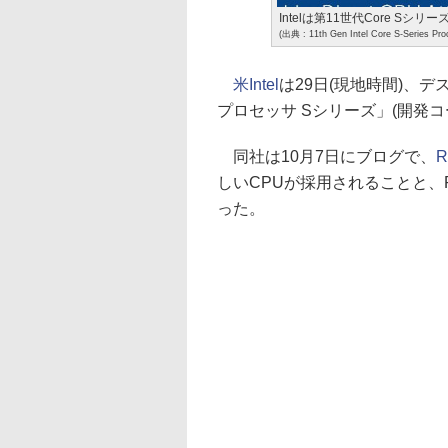
Intelは第11世代Core Sシリ
(出典 : 11th Gen Intel Core S-Series Pro
米Intel
は29日(現地時間)、デ
プロセッサ Sシリーズ」(開発コード
同社は10月7日にブログで、
R
しいCPUが採用されることと、PC
った。