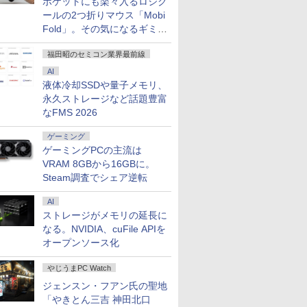
ポケットにも楽々入るロジク
ールの2つ折りマウス「Mobi
Fold」。その気になるギミッ
クとは？
福田昭のセミコン業界最前線
AI
液体冷却SSDや量子メモリ、
永久ストレージなど話題豊富
なFMS 2026
ゲーミング
ゲーミングPCの主流は
VRAM 8GBから16GBに。
Steam調査でシェア逆転
AI
ストレージがメモリの延長に
なる。NVIDIA、cuFile APIを
オープンソース化
やじうまPC Watch
ジェンスン・フアン氏の聖地
「やきとん三吉 神田北口