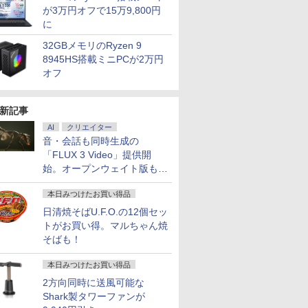
が3万円オフで15万9,800円
に
32GBメモリのRyzen 9
8945HS搭載ミニPCが2万円
オフ
新記事
AI
クリエイター
音・会話も同時生成の
「FLUX 3 Video」提供開
始。オープンウェイト版も計
画
本日みつけたお買い得品
日清焼そばU.F.O.の12個セッ
トがお買い得。マルちゃん焼
そばも！
本日みつけたお買い得品
2方向同時に送風可能な
Shark製タワーファンが