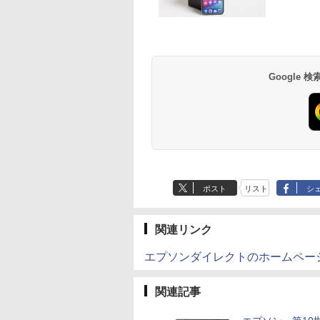
ター 15.6インチ
ース PCモニター Eye
クエア 店長おまかせ
ひろ ]
1920×1080 （フル
999
2
￥15,800
￥792
￥2,980
￥1,155
￥4,980
￥792
イルディスプレイ
Care VA279HG [27型 /
VGA / DVI ケーブル付
HD）IPSパネル LED
Anker Soundcore
BRUCE WAYNE feat.
【Amazon.co.jp限
薬屋のひとりごと 17
Anker Soundcore
BRUCE WAYNE feat
by Amazon 天然水
異世界居酒屋「の
1920*1080 非光沢
フルHD(1920×1080) /
き サブモニター 監視
ックライト付 非光沢
P40i オフホワイト
Flo Milli, ATL Jacob
定】 い・ろ・は・す
巻 (デジタル版ビッグ
P31i ブラック
Flo Milli, ATL Jacob
ラベルレス 500ml
ぶ」(22) (角川コミッ
クリーン IPS液晶
ワイド /120Hz]
用 ケーブル付き 動作
ノングレア 液晶ディ
[Explicit]
2L PET ラベルレス
ガンガンコミックス)
[Explicit]
×24本 富士山の天然
クス・エース)
ル 薄型 軽量
確認済み 30日保証 送
プレイ ディスプレイ
￥7,990
￥5,990
×8本
水 バナジウム含有 
ype-C miniHDMI
料無料
ート VGA VESA準拠
￥250
￥1,112
￥770
￥250
￥1,380
￥832
Google
ミネラルウォーター
ースタンド付き
【中古】
ペットボトル 静岡県
PS5/Switch/PC/Mac
産 500ミリリットル
応 Ingnok yn02b
(Smart Basic)
ポスト
リスト
シ
関連リンク
エプソンダイレクトのホームペー
関連記事