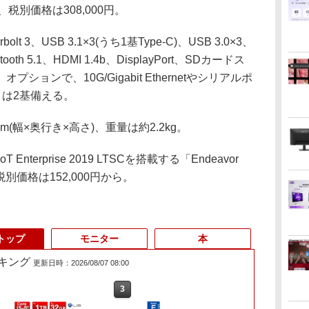
り、税別価格は308,000円。
 3、USB 3.1×3(うち1基Type-C)、USB 3.0×3、
luetooth 5.1、HDMI 1.4b、DisplayPort、SDカードス
ョンで、10G/Gigabit Ethernetやシリアルポ
トは2基備える。
m(幅×奥行き×高さ)、重量は約2.2kg。
 Enterprise 2019 LTSCを搭載する「Endeavor
別価格は152,000円から。
トップ
モニター
本
キング
更新日時：2026/08/07 08:00
3
4
3
5
6
1