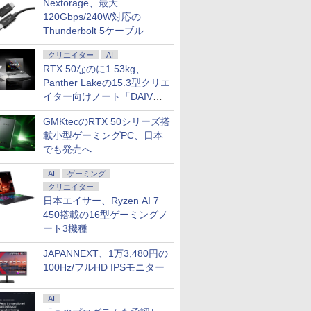
Nextorage、最大
120Gbps/240W対応の
Thunderbolt 5ケーブル
クリエイター
AI
RTX 50なのに1.53kg、
ーポン配布セール】 1/21新発売 ゲーミングノ
5倍+最大10%OFFクーポ
【ポイント2倍&1500円オフ】【マウス
富士通｜FUJITSU ノートパソコン A53-K3(16
【エントリーでポイント10
Panther Lakeの15.3型クリエ
 3050 Ryzen 7 170 メモリ 16GB SSD
HP ELITEDESK 800
＋キーボード付属】デスクトップパソ
型/Windows11/Office/Core i5 1335U/メモリ 
ンク】中古 デスクトップ PC
イター向けノート「DAIV
インチ 144Hz Webカメラ WiFi LAN
56GB メモリ16GB Core
コン 中古 パソコン Microsoft Office付
256GB/DVD)ファインシルバー Note A ス
Tower G4 Win11 Pro Xeo
 日本語キーボード PC ASUS TUF Gaming
s 11 Pro 中古 アウトレット
Z5」
き ストレージ 最大1TB メモリ32GB
トPC FMVA53K3SA
コア メモリ32GB SSD 512
￥34,800
￥164,780
￥59,800
GMKtecのRTX 50シリーズ搭
CQ-R7R3050WPS
料 中古デスクトップパソ
Corei5 第8世代 HP Prodesk 400 G5
HDD 1TB Quadro P22
ソコン デスクトップパソ
SF デスクトップ 中古パソコン
ーション エイチピー
載小型ゲーミングPC、日本
ップ PC ミニPC
Windows11 Pro pc デスクトップPC
でも発売へ
AI
ゲーミング
クリエイター
7
7
8
8
9
9
10
10
日本エイサー、Ryzen AI 7
450搭載の16型ゲーミングノ
ート3機種
JAPANNEXT、1万3,480円の
100Hz/フルHD IPSモニター
XZEN
ズ 39号
【100Hz/3年保証】液
名言セラピー復刊セッ
Philips｜フィリップス
この素晴らしい世界に
楽天1位★マラソン限定
時間停止勇者（22）
【エントリ
ギルティサ
Q180-
における
晶モニター 23.8インチ
ト5点（ブックカバー付
液晶ディスプレイ(23.8
祝福を！(23) 【電子書
P2倍【クーポン利用で
【電子書籍】[ 光永康
額ポイント還
（21） 【
AI
[27型 液
認定基準
HP Series 3 Pro 324pv
き） [ ひすいこたろう ]
型/IPS/FullHD
籍】[ 渡 真仁 ]
実質10,999円】モバイ
則 ]
まで】 AS
山本やみー 