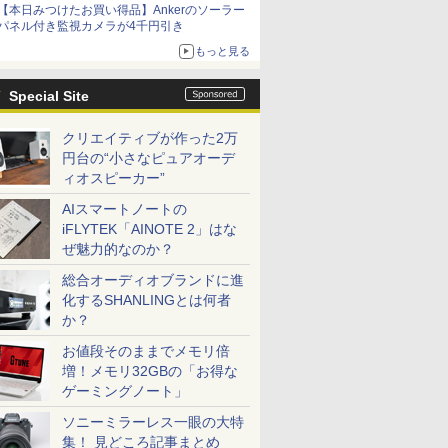
【本日みつけたお買い得品】Ankerのソーラー
パネル付き監視カメラが4千円引き
もっと見る
Special Site
クリエイティブが作った2万
円台の“小さなピュアオーデ
ィオスピーカー”
AIスマートノートの
iFLYTEK「AINOTE 2」はな
ぜ魅力的なのか？
総合オーディオブランドに進
化するSHANLINGとは何者
か？
お値段そのままでメモリ倍
増！メモリ32GBの「お得な
ゲーミングノート」
ソニーミラーレス一眼の大特
集！ 見どころ記事まとめ