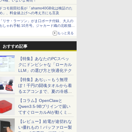
ツ4種、いよいよ発売！
ドコモ前田社長が「ahamo40GB化は検証のた
め」、料金値上げへの考え方にも言及
「リサ・ラーソン」がま口ポーチ付録、大人の
おしゃれ手帖 10月号。ジャカード織の北欧猫デ
ザイン
もっと見る
おすすめ記事
【特集】あなたのPCスペッ
クにドンピシャな「ローカル
LLM」の選び方と快適化テク
【特集】あぢぃ～もう無理
ぽ！千円の闘魂タオルから着
るエアコンまで、夏の冷感グ
ッズ一挙紹介
【コラム】OpenClawと
Qwen3.5-9Bプリインで届い
てすぐローカルAIが動くミニ
PC「SER9 Pro」
【レビュー】給電が途切れな
い優れもの！バッファロー製