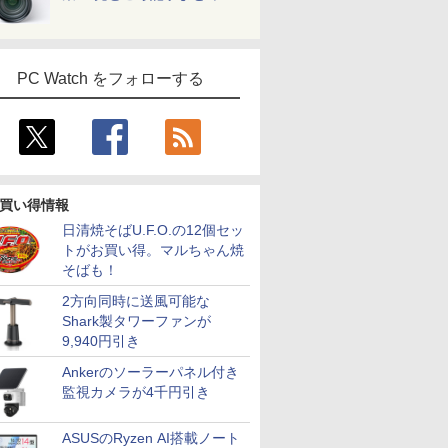
PC Watch をフォローする
買い得情報
日清焼そばU.F.O.の12個セッ
トがお買い得。マルちゃん焼
そばも！
2方向同時に送風可能な
Shark製タワーファンが
9,940円引き
Ankerのソーラーパネル付き
監視カメラが4千円引き
ASUSのRyzen AI搭載ノート