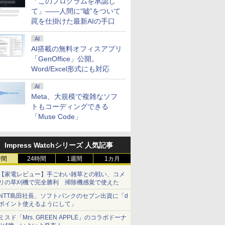
「このプログラムを承認し
] 【ア
VAモニター リフレッ
1920×1080/75Hz/4ms)
ルモニター 15.6インチ
ース PCモ
て」――人間に“嘘”をついて
￥12,980
￥11,000
￥13,980
￥924
￥13,999
￥792
￥15,800
￥792
シュレート 100Hz 3年
(ブラック) 241S9A/11
モバイルディスプレイ
Care VA27
罠を仕掛けた最新AIの手口
保証 HDMI VGA FHD
FHD 1920*1080 非光沢
フルHD(192
9U5C1AA#ABJ ブルー
A+スクリーン IPS液晶
ワイド /120
AI
ライト軽減 モニター
パネル 薄型 軽量
AI搭載の無料オフィスアプリ
エイチピー 23.8 23.8型
USBType-C miniHDMI
「GenOffice」公開。
23.8インチFHD
カバースタンド付き
PS4/PS5/Switch/PC/Mac
Word/Excel形式にも対応
など対応 Ingnok yn02b
AI
Meta、大規模で複雑なソフ
トもコーディングできる
「Muse Code」
Impress Watchシリーズ 人気記事
時間
24時間
1週間
1カ月
【家電レビュー】手ごわい雑草との戦い、コメ
リの草刈機で完全勝利 掃除機感覚で使えた
NTT島田社長、ソフトバンクのセブン出資に「d
ポイント使えるようにして」
ミスド「Mrs. GREEN APPLE」のコラボドーナ