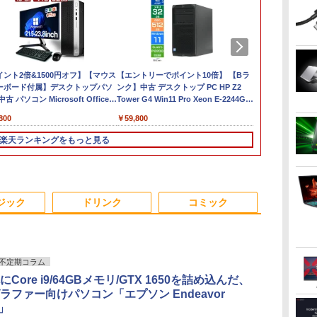
6
イント2倍&1500円オフ】【マウス
2026年NEW｜VETESA
【期間限定 ポイント
【エントリーでポイント10倍】 【Bラ
NEC公式店 ノートパソ
【8/4-11ク
【期間限定P1
ーボード付属】デスクトップパソ
正規店 商品を自由選択
UP＆クーポン配布】
ンク】中古 デスクトップ PC HP Z2
コン LAVIE Direct N15
ートパソコン RTX
ン】 【3年保証】
古 パソコン Microsoft Office付
新品 ノートパソコン 14
ASUS BR1104F 2in1
Tower G4 Win11 Pro Xeon E-2244G 4
Slim 楽天限定モデル
512GB 15.6
G6 DM SSD2
能
トレージ 最大1TB メモリ32GB
型/15.6型 Windows11
ノートパソコン
コア メモリ32GB SSD 512GB NVMe
国内生産・新品
Windows11
i3 Window
800
￥29,800
￥29,800
￥59,800
￥124,801
￥159,800
￥39,600
i5 第8世代 HP Prodesk 400 G5
Office搭載
BR1104FTA-
HDD 1TB Quadro P2200 ワークステ
Windows 11 Home、
A15 FA506N
返品 送料無
B
 デスクトップ 中古パソコン
Celeron/Atom/Pentium
NS0097XA
ーション エイチピー
Ryzen5、16GBメモ
コン 中古パ
楽天ランキングをもっと見る
D
dows11 Pro pc デスクトップPC
Gold メモリ8GB/16GB
Windows11 Pro
リ、512GB SSD、
コン デスクト
選
SSD128GB/256GB/512GB
Education N150 メモ
Office付き、ルナグレ
OFFICE付き
リ8GB UFS128GB
ー 送料無料
11.6インチ タッチ対応
【NortonP】
3
3
4
4
5
5
6
6
パ
メーカー再生品Sラン
ジック
ドリンク
コミック
ク
料
不定期コラム
Core i9/64GBメモリ/GTX 1650を詰め込んだ、
女
【500円クーポン＋ポ
アンダーニンジャ
【最強配送対応で最短
[新品]角川まんが学習
【楽天1位！保護レザ
日向坂46 藤嶌果歩 1st
【再生品】 MA
別冊判例タイム
ラファー向けパソコン「エプソン Endeavor
イ
【電
イント最大31.5%還
（18） 【電子書籍】[
翌日到着!!】 モバイル
まんが人物伝シリーズ
ーケース付き】【タッ
写真集 果実の歩幅 [ 藤
MGM27CH01-
民事交通訴訟
E」
元！】モバイルモニタ
花沢健吾 ]
モニター 15.6インチ モ
(全29冊) 全巻セット
チ選択】 モバイルモニ
嶌 果歩 ]
WH ホワイト 
過失相殺率の