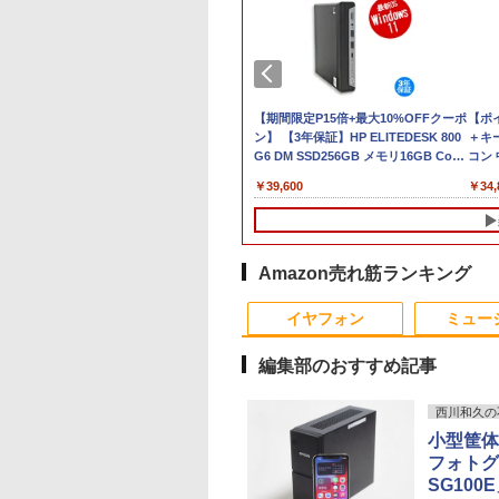
ウス
U ノートパソコン A53-K3(16
【エントリーでポイント10倍】 【Bラ
新古品ノートパソコン
【期間限定P15倍+最大10%OFFクーポ
中古美品 フルHD 15.
【ポ
ソ
ffice/Core i5 1335U/メモリ 16GB/SSD
ンク】中古 デスクトップ PC HP Z2
Intel Celeron
ン】 【3年保証】HP ELITEDESK 800
インチ EPSON
＋キ
ce付
ファインシルバー Note A スタンダードノー
Tower G4 Win11 Pro Xeon E-2244G 4
Windows11 Pro WPS
G6 DM SSD256GB メモリ16GB Core
Endeavor NJ4400E /
コン 中
B
3SA
コア メモリ32GB SSD 512GB NVMe
Office 2024付き メモ
i3 Windows 11 Pro 中古 アウトレット
Windows11/ 超高性
き ス
￥59,800
￥18,980
￥39,600
￥26,990
￥34,
5
HDD 1TB Quadro P2200 ワークステ
リ16GB SSD1TB 15.6
返品 送料無料 中古デスクトップパソ
第10世代Core i5-
Core
ーション エイチピー
型 Bluetooth 無線
コン 中古パソコン デスクトップパソ
10210u/ メモリ 16G
SF
C
LAN USB3.0 テンキー
コン デスクトップ PC ミニPC
8GB 選択可/ 爆速SS
Win
軽量 モバイル ビジネ
OFFICE付き
1TB 512GB 256GB 
ス 在宅勤務 学生向け
択可/ カメラ/ 無線Wi-
Amazon売れ筋ランキング
Fi6/ Office付き/
10
10
1
1
2
2
Win11【中古ノート
イヤフォン
ミュー
ソコン 中古パソコン
中古PC】税込送料無
編集部のおすすめ記事
即日発送
西川和久の
小型筐体に
1位★マラソン限定
停止勇者（22）
【エントリーで最大全
ギルティサークル
【マラソンセール期間
ゾンビのあふれた世界
DELL デル E2318H
異世界魔王と召喚少
フォトグ
倍【クーポン利用で
子書籍】[ 光永康
額ポイント還元｜8/11
（21） 【電子書籍】[
中ポイント5倍】中古
で俺だけが襲われない
LED液晶モニター 23
の奴隷魔術（30） 
SG100
0,999円】モバイ
まで】 ASUS｜エイス
山本やみー ]
モニター 17インチ ス
5 【電子書籍】[ 増田ち
ンチワイド ブラック
子書籍】[ 福田直叶 ]