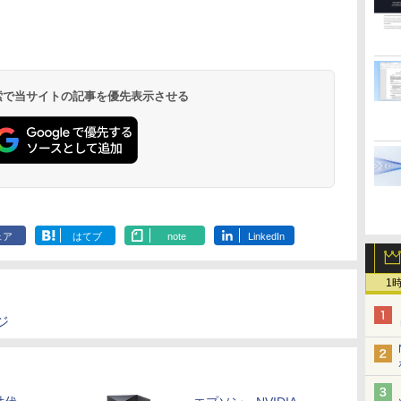
ー 15.6 インチ FHD
バイルディスプレイ
ター 15.6インチ ノング
晶ディスプレイ
〔全訂6版〕
￥8,490
￥792
￥9,980
￥31,702
￥9,999
￥2,640
￥12,630
￥6,600
バ
1920×1080 1080P Fast
1920*1080 ポータブル
レア 非光沢 1080Pフル
ウトレット】
.
Anker Soundcore
On My Road
by Amazon 炭酸水
ONE PIECE モノクロ
【2026年アップグレ
On My Road
by Amazon 天然水
HUNTER×HUNTER
Xiaomi シャオミ
BUGS LIFE
コカ・コーラ やかんの
スーパーの裏でヤニ吸
IPS パネル 非光沢
モニター IPS液晶パネル
HD コスパ 高画質 デュ
Liberty 5 ミッドナイ
(Stadium ver.)
ラベルレス 500ml
版 115 (ジャンプコミ
ード版】AOKIMI ワ
(Stadium ver.)
ラベルレス 2L×9本
モノクロ版 39 (ジャ
REDMI Buds 8 Lite ワ
麦茶 from 爽健美茶 ラ
うふたり 9巻 (デジタル
ス
1000:1 高コントラスト
ブルーカット 自立スタ
アルモニター サブモニ
￥250
トブラック
×24本 強炭酸水 ペッ
ックスDIGITAL)
イヤレスイヤホン
ンプコミックス
イヤレスイヤホン
ベルレス
版ビッグガンガンコミ
ポ
超軽量 600g スピーカ
ンド VESA スピーカ内
ター ポータブルモニタ
￥250
￥250
￥1,117
水
トボトル 500ミリリ
bluetooth イヤホン
DIGITAL)
Bluetooth 5.4 ノイズ
650mlPET×24本
ックス)
ー内蔵 Type-C/HDMI
蔵 USBType-C ミニ
ー ゲーミングモニター
￥14,990
￥1,625
￥594
￥1,964
￥572
￥2,980
￥2,009
￥810
 検索で当サイトの記事を優先表示させる
ットル (Smart
V12 小型軽量 ブルー
キャンセリング ANC
接続 PS5/Switch/PC/
HDMI Sw-
リモートワーク IPS
Basic)
トゥースHi-Fi 最大
36時間再生
スマホ対応
itch/PS3/PS4/PS5/Xbox/PC/
Tpye-C/mini HDMI pc
36時間再生 ぶるーと
スマホ/Macなど対応
ミニPC iPhone対応
ゅーす コードレス
ENCノイズキャンセ
リング 自動ペアリン
グ Type-C充電 マイ
ク付き 防水 タッチ式
音量調整 スポーツ/通
勤/通学/WEB会議(ホ
ェア
はてブ
note
LinkedIn
ワイト)
1
ジ