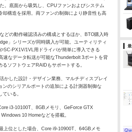
一した。底面から吸気し、CPUファンおよびシステム
冷却構造を採用。両ファンの制御により静音性も高
ghtroomなどの動作確認済みの構成とするほか、BTO購入時
orEdge」シリーズが同時購入が可能。ユーティリティ
最
tch」やSC-PX1V/1VL用ドライバが簡単に導入できる
なデータ転送が可能なThunderbolt 3ポートを背
るソフトウェアRAIDもサポートする。
を活かした設計・デザイン業務、マルチディスプレイ
ョンのシリアルポートの追加による計測器制御な
している。
3-10100T、8GBメモリ、GeForce GTX
D、Windows 10 Homeなどを搭載。
とした場合、Core i9-10900T、64GBメモ