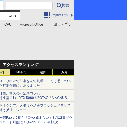
Impress サイト
全カテゴリ
CPU
Microsoft Office
アクセスランキング
時間
24時間
1週間
1カ月
メモリ8GBで仕事なんて無理……そう思ってい
た時期が僕にもありました
【西川和久の不定期コラム】
超小型11LにRTX 5080！ZOTAC「MAGNUS
ONE」最上位機の実力を探る
キオクシア、メモリ不足をフラッシュメモリで
補う拡張モジュール
一部Fable 5超え「Qwen3.8-Max」8月12日ダウ
ンロード可能に！Qwen3.8-27Bも順次