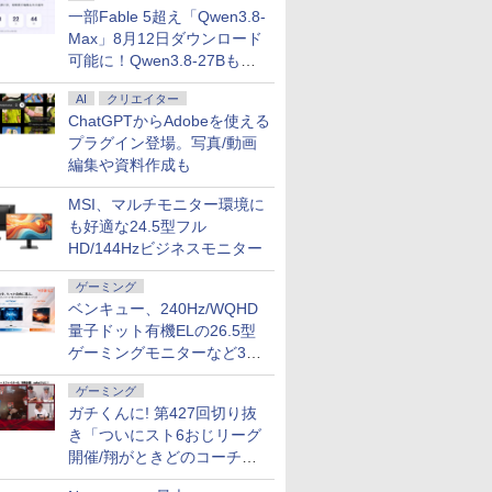
一部Fable 5超え「Qwen3.8-
Max」8月12日ダウンロード
可能に！Qwen3.8-27Bも順
次
AI
クリエイター
ChatGPTからAdobeを使える
プラグイン登場。写真/動画
編集や資料作成も
MSI、マルチモニター環境に
も好適な24.5型フル
HD/144Hzビジネスモニター
ゲーミング
ベンキュー、240Hz/WQHD
量子ドット有機ELの26.5型
ゲーミングモニターなど3機
種
ゲーミング
ガチくんに! 第427回切り抜
き「ついにスト6おじリーグ
開催/翔がときどのコーチ就
2
7
3
任など」