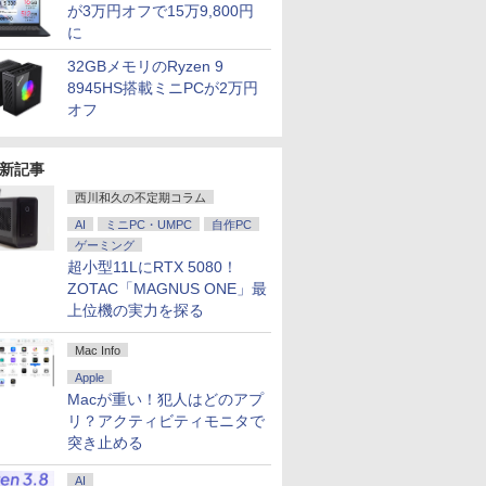
が3万円オフで15万9,800円
に
32GBメモリのRyzen 9
8945HS搭載ミニPCが2万円
オフ
新記事
西川和久の不定期コラム
AI
ミニPC・UMPC
自作PC
ゲーミング
超小型11LにRTX 5080！
ZOTAC「MAGNUS ONE」最
上位機の実力を探る
Mac Info
Apple
Macが重い！犯人はどのアプ
リ？アクティビティモニタで
突き止める
AI