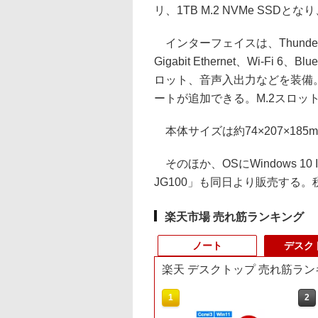
リ、1TB M.2 NVMe SSDとな
インターフェイスは、Thunderbolt
Gigabit Ethernet、Wi-Fi 6、B
ロット、音声入出力などを装備。オプシ
ートが追加できる。M.2スロッ
本体サイズは約74×207×185m
そのほか、OSにWindows 10 IoT
JG100」も同日より販売する。税
楽天市場 売れ筋ランキング
ノート
デスク
楽天 デスクトップ 売れ筋ラン
3
1
1
2
2