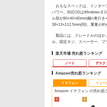
おもなスペックは、インターフェイス
パワー。対応OSはWindows 8.1
ル部が80×40×80mm(幅×奥行
38×13×112.5mm(同)、重量が約
製品には、クレードルのほか、
ル、固定ネジ、スペーサー、プ
楽天市場 売れ筋ランキング
ノート
デスク
Amazon売れ筋ランキング
10
10
10
1
1
1
1
2
2
2
2
イヤフォン
ミュー
Amazon イヤフォン の売れ