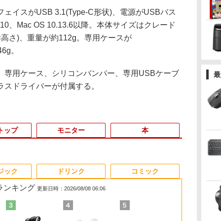
がUSB 3.1(Type-C形状)、電源がUSBバス
/10、Mac OS 10.13.6以降。本体サイズはクレード
き×高さ)、重量が約112g。専用ケースが
46g。
専用ケース、シリコンバンパー、専用USBケーブ
最
ラスドライバーが付属する。
トップ
モニター
本
3
3
3
3
4
4
4
4
5
5
5
5
6
6
6
ジック
ドリンク
コミック
筋ランキング
更新日時：2026/08/08 06:06