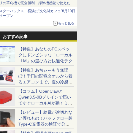
リの草刈機で完全勝利 掃除機感覚で使えた
スターバックス、横浜に“文化財カフェ”8月10日
オープン
もっと見る
おすすめ記事
【特集】あなたのPCスペッ
クにドンピシャな「ローカル
LLM」の選び方と快適化テク
【特集】あぢぃ～もう無理
ぽ！千円の闘魂タオルから着
るエアコンまで、夏の冷感グ
ッズ一挙紹介
【コラム】OpenClawと
Qwen3.5-9Bプリインで届い
てすぐローカルAIが動くミニ
PC「SER9 Pro」
【レビュー】給電が途切れな
い優れもの！バッファロー製
Type-C充電器の検証で分か
ったこと