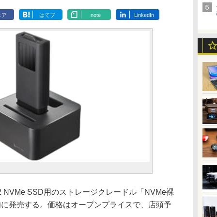
ェア
はてブ
note
LinkedIn
2 NVMe SSD用のストレージクレードル「NVMe裸
旬に発売する。価格はオープンプライスで、店頭予