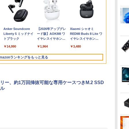
訳
FF
限
け
【期間限定P15倍+最大
液晶モニター PCディ
筋肉 脳 血管 腸 骨 5
【ポイント10倍 期間限
【1500円OFFクーポ
＼3年保証／ デスクト
【楽天1位！保護レザ
アーティストのための
【中古パソコン】
【エントリーでポイン
HP P224 LED液晶モニ
ROCKIN'ON JAPAN
中古パソコン | 
【楽天1位常連
ゼロからスタ
第
5
ミ
10%OFFクーポン】
スプレイ 23.8 24インチ
つの力が毎日高ま
定】dynabook K70 第
ン】【テンキー&Wi-
ップパソコン パソコン
ーケース付き】【タッ
人体解剖学 ドローイン
Microsoft Surface Go
ト100％還元のチャン
ター 21.5インチワイド
(ロッキング・オン・ジ
ProBook 650 
冠獲得】黒/白
ニング だれ
i5
第8
VA
治
【3年保証】HP
144Hz 1ms IPS フル
る！ 鎌田式長生き常
11世代 intel N4500
Fi】ノートパソコン
Windows11 新品
チ選択】 モバイルモニ
グ フォーム＆ポーズ [
2｜10.5インチ｜タッチ
ス】GMKtec ミニPC
薄型 液晶ディスプレイ
ャパン) 2026年 10月号
Windows11 
21.5 / 23.8 / 
る英語の耳作
ce
載
PRODESK 400 G6 DM
HD ノングレア 非光沢
備菜 [ 鎌田 實 ]
10.1型 高精細 IPSノン
15.6インチ SSD128GB
Office付き インテル 第
ター 15.6インチ ノング
Tom Fox ]
対応 PixelSense｜第8
AMD Ryzen 5 7640HS
1920×1080 （フル
PC | 一年保証
240Hz/200Hz
ニング [ 安河
￥52,800
￥9,999
￥1,694
￥16,700
￥21,800
￥57,999
￥9,999
￥5,500
￥22,800
￥91,999
￥5,600
￥1,080
￥23,980
￥11,999
￥1,540
ン
SSD512GB メモリ8GB
ブルーライトカット
グレア 無音ファンレス
メモリ8GB Core i3 第
13世代 Core i5
レア 非光沢 1080Pフル
世代 Core m3-8100Y｜
6コア12スレッド
HD）白色LEDバックラ
| Core i5 826
/180Hz/165Hz
Anker Soundcore
【2026年アップグレ
Xiaomi シャオミ
対
Core i5 Windows 11
HDMI VGA スピーカー
Wi-Fi 6 WEBカメラ 初
8世代 Microsoft
4590~Core i7 13700
HD コスパ 高画質 デュ
メモリ8GB｜高速
MAX5.0GHz DDR5
イト IPSパネル 非光沢
最大3.9)GHz |
ゲーミングモ
Liberty 5 ミッドナイ
ード版】AOKIMI ワ
REDMI Buds 8 Lite ワ
TB
調整
Pro 中古 アウトレット
内蔵 ヘッドホン端子
期設定済み すぐ使える
Office付き
5.20GHz 16コア24スレ
アルモニター サブモニ
128GB SSD｜Win 11
32GB/最大128GB
ノングレア ディスプレ
MEM:8GB |
1ms応答 pc
トブラック
イヤレスイヤホン
イヤレスイヤホン
N
返品 送料無料 中古デス
VESA対応 テレワーク
Windows 11 頑丈設計
Windows11 Lenovo
ッド メモリ 8~32GB
ター ポータブルモニタ
& Office 2019｜軽量モ
Radeon 760M PCIe3.0
イポート HDMI VGA
SSD:256GB(
パソコン モニ
bluetooth イヤホン
Bluetooth 5.4 ノイズ
ビ
クトップパソコン 中古
在宅勤務 法人向け オフ
2in1 タブレットPC(タ
Thinkpad L580 中古ノ
SSD 256GB~1TB デス
ー ゲーミングモニター
バイルタブレットPC｜
M.2 2280 SSD1TB/最
PS4 switch 対応 スイ
DVD-ROM | 
沢 スピーカ
￥14,990
￥1,964
￥3,480
V12 小型軽量 ブルー
キャンセリング ANC
生向
パソコン デスクトップ
ィス TERRA 2441W
ッチペン非付属)【整備
ートパソコン PC パソ
クトップPC
リモートワーク IPS
プラチナ｜本体のみ｜
大2×8TB USB4
ッチ VESA準拠【中
あり | Webカ
HDR/Freesyn
トゥースHi-Fi 最大
36時間再生
時出
パソコン デスクトップ
済み中古品】
コン 中古ノートPC 中
office2021 ゲーム 本体
Tpye-C/mini HDMI pc
キーボードなし
Bluetooth5.2 2.5Gbps
古】
フルHD | テン
cocopar HG-
mazonランキングをもっと見る
36時間再生 ぶるーと
PC ミニPC OFFICE付
古PC SSD1TB メモリ
のみ
ミニPC iPhone対応
LAN*2 VESA 静音
Win11Pro64B
ゅーす コードレス
プ
き
16GB 中古パソコン レ
mini pc Windows11
ダプター付属
ENCノイズキャンセ
コン
ノボ
Pro 4K 3画面出力 M6
リング 自動ペアリン
Ultra
グ Type-C充電 マイ
リー、約1万回挿抜可能な専用ケースつきM.2 SSD
ク付き 防水 タッチ式
ル
音量調整 スポーツ/通
勤/通学/WEB会議(ホ
ワイト)
.
On My Road
by Amazon 天然水
ONE PIECE モノクロ
On My Road
by Amazon 炭酸水
HUNTER×HUNTER
BUGS LIFE
コカ・コーラ やかんの
スーパーの裏でヤニ吸
(Stadium ver.)
ラベルレス 2L×9本
版 115 (ジャンプコミ
(Stadium ver.)
ラベルレス 500ml
モノクロ版 39 (ジャ
麦茶 from 爽健美茶 ラ
うふたり 9巻 (デジタル
￥250
ックスDIGITAL)
×24本 強炭酸水 ペッ
ンプコミックス
ベルレス
版ビッグガンガンコミ