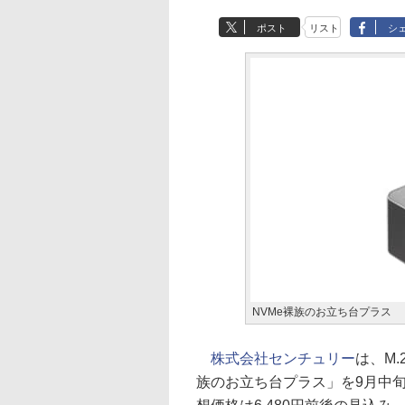
ポスト
リスト
シ
NVMe裸族のお立ち台プラス
株式会社センチュリー
は、M.
族のお立ち台プラス」を9月中