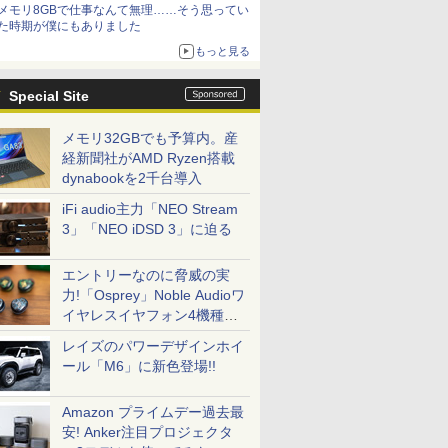
メモリ8GBで仕事なんて無理……そう思ってい
た時期が僕にもありました
もっと見る
Special Site
メモリ32GBでも予算内。産
経新聞社がAMD Ryzen搭載
dynabookを2千台導入
iFi audio主力「NEO Stream
3」「NEO iDSD 3」に迫る
エントリーなのに脅威の実
力!「Osprey」Noble Audioワ
イヤレスイヤフォン4機種を
一気に聴く
レイズのパワーデザインホイ
ール「M6」に新色登場!!
Amazon プライムデー過去最
安! Anker注目プロジェクタ