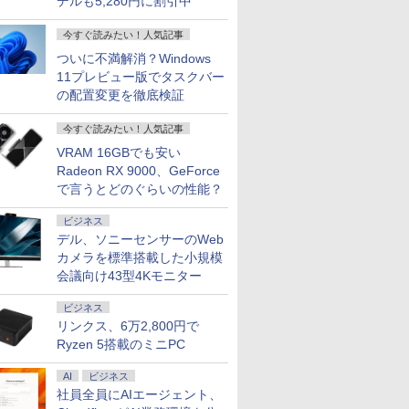
デルも5,280円に割引中
HP |
・超800
ートリス
【1500円OFFクーポ
【期間限定10%OFFク
[新品][ライトノベル]転
【期間限定 ポイント
AOC ゲーミングディ
地球の歩き方 スタ
15.6型 ノートパソコン
JAPANNEXT 24.5イン
セーヴル磁器技術大全
【初心者応
公式ショッ
バムとケロ
今すぐ読みたい！人気記事
G5 |
 モニター
にでもでき
ン】【WEBカメラ＆テ
ーポン 8/12 10時まで】
生したらスライムだっ
UP＆クーポン配布】
スプレイ 27G411 ［27
ー・ウォーズ [ 地球の
フルHD Lenovo
チ TNパネル搭載
[ アントワーヌ・ダル
せ！新品プ
amadana
ー2027 [ 
| ノート
24.5 / 27型
りトレー
ンキー付き】ノートパ
ゲーミングモニター 27
た件 (全23冊) 全巻セッ
Lenovo Chromebook
型 /フル
歩き方編集室 ]
ThinkPad L590 Core
180Hz対応 フル
ビス ]
ど計7点の
モニター 
ついに不満解消？Windows
￥1,540
 | 第8世代
内哲也 ]
ソコン 15.6インチ
インチ FHD 240Hz
ト
Duet EDU G2 2in1 ノ
HD(1920×1080) /ワイ
i5 8265U m.2SSD256G
HD(1920x1080)解像度
初心者でも
23.8-Inch 
11プレビュー版でタスクバー
￥24,800
￥13,980
￥25,630
￥29,800
￥17,800
￥2,750
￥33,800
￥16,980
￥30,800
￥35,980
￥22,000
5U 1.6(～
/100Hz
SSD512GB メモリ
1ms Fast IPSパネル
ートパソコン
ド］
メモリ8G Wi-Fi
ゲーミングモニター
かせフルセ
Display
の配置変更を徹底検証
ニター
16GB Corei5 第8世代
HDMI2.0×1 DP1.4×1
83HKS00M00
USBType-C Webカメ
JN-245GT180FHDR
ートパソコ
テリアと調
モニター
Microsoft Office付き
Adaptive Sync対応 フ
ChromeOS MediaTek
ラ Windows11【中
HDMI DP HDR400相当
済み Wind
しいディス
今すぐ読みたい！人気記事
新品) |
ター 非光
Windows11 DELL
リッカーフリー ブルー
Kompanio 838 メモリ
古】
sRGB:100%
Celeron S
たち。』見
無線LAN:
ー内蔵
Latitude 3500 中古ノ
ライトカット モニター
4GB eMMC64GB
1ms(MPRT) PCモニタ
無線 15.
ー【ドット
VRAM 16GBでも安い
メラ内蔵 |
c/VESA
ートパソコン PC パソ
ディスプレイ MAXZEN
10.95インチ タッチ対
ー 液晶モニター パソ
ライブレス
年付】
Radeon RX 9000、GeForce
キー |
238
コン 中古ノートPC 中
MGM27IC04-F240
応 再生品Sランク
コンモニター ジャパン
で言うとどのぐらいの性能？
it | ACア
古PC 最大SSD1TB メ
ネクスト
モリ32GB 中古パソコ
ビジネス
ン フルHD
デル、ソニーセンサーのWeb
カメラを標準搭載した小規模
会議向け43型4Kモニター
ビジネス
リンクス、6万2,800円で
Ryzen 5搭載のミニPC
AI
ビジネス
社員全員にAIエージェント、