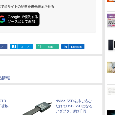
￥250
￥1,117
￥250
水
トボトル 500ミリリ
DIGITAL)
650mlPET×24本
ックス)
￥594
￥1,625
￥572
￥2,009
￥810
 検索で当サイトの記事を優先表示させる
ットル (Smart
Basic)
ェア
はてブ
note
LinkedIn
品情報
TB
NVMe SSDを挿し込む
「裸族
だけでUSB SSDになる
アダプタ。約3千円