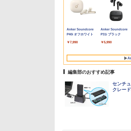
.6型 ノートパソコン
ANNEXT 24.5イン
ヴル磁器技術大全
【初心者応援】おまか
公式ショップ
バムとケロのカレンダ
【法人限定】バッファ
【マラソンセール期間
アースドリームス 厳選
【3千円以上送料無料】
中古ノートパソコン 
【全品最大2500円O
【お買い物マラソン
「こうして日本人だ
HD Lenovo
TNパネル搭載
アントワーヌ・ダル
せ！新品プリンターな
amadana 23.8インチ
ー2027 [ 島田ゆか ]
ロー WLE-OP-
中ポイント5倍】中古デ
おまかせモニター 21.5
夏目友人帳 1-33巻セッ
あり パナソニック
クーポン】【超小型 
定価格】モニター 21.
が騙される」マスコ
nkPad L590 Core
0Hz対応 フル
]
ど計7点のセット！ PC
モニター ディスプレイ
AC12C2 WLE-OP-
スクトップパソコン
型〜27型ワイド
ト
Let's note SZ6 Core 
8世代 i5】 Core i5 
インチ 100Hz FHD 
が報じない「国際政
￥1,540
8265U m.2SSD256G
1920x1080)解像度
初心者でも安心! おま
23.8-Inch IPS Full HD
AC12C後継品 エアス
Core i7 第9世代 メモリ
【HDMI対応 / FULL
Windows11 Pro Offi
世代 DELL OptiPlex
パネル スピーカー搭
,800
,980
,800
￥35,980
￥22,000
￥3,570
￥37,980
￥6,470
￥19,404
￥12,980
￥42,999
￥9,930
￥2,970
8G Wi-Fi
ミングモニター
かせフルセット 中古ノ
Display：DS10『イン
テーション プロ用 12V
16GB M.2 SSD512GB
HD解像度】 大手メー
2024付き メモリ
3060
ブルーライト軽減 ノ
Anker Soundcore
Anker Soundcore
Type-C Webカメ
245GT180FHDR
ートパソコン 初期設定
テリアと調和する、新
ACアダプター
DVD-ROM
カー液晶 (Dell/HP/NEC
4GB/8GB選択可
MicroDisplayPort
グレアタイプ 壁掛け
P40i オフホワイト
P31i ブラック
Windows11【中
I DP HDR400相当
済み Windows11
しいディスプレイのか
DisplayPort DVI 省ス
等) テレワーク デュア
SSD256GB/512GB/1
Office付き
応 省スペース 角度
B:100%
Celeron SSD128 8G
たち。』見せるモニタ
ペース Windows11 マ
ルモニター Switch
選択可 12型 無線LA
Windows11 メモリ
高視野角 178°
￥7,990
￥5,990
s(MPRT) PCモニタ
無線 15.6インチ ド
ー【ドット抜け保証1
ウスコンピューター
PS4 PS5対応 【整備済
HDMI 軽量 モバイル 
8GB/16GB
Adaptive-Sync対応
液晶モニター パソ
ライブレスモデル
年付】
MPro-S201X 初期設定
み中古品】
ジネス 在宅勤務 学
SSD256GB/512GB/
MAXZEN
モニター ジャパン
済 すぐ使える 90日保
け
1TB HDMI 2画面同
MJM22CH03-F100
A
スト
証 送料無料
力 WIFI USB3.0 ミニ
2608mr
PC 本体 デスクトッ
編集部のおすすめ記事
パソコン 中古 パソ
センチュ
クレード
BRUCE WAYNE feat.
【Amazon.co.jp限
薬屋のひとりごと 17
BRUCE WAYNE feat
by Amazon 天然水
異世界居酒屋「の
Flo Milli, ATL Jacob
定】 い・ろ・は・す
巻 (デジタル版ビッグ
Flo Milli, ATL Jacob
ラベルレス 500ml
ぶ」(22) (角川コミッ
[Explicit]
2L PET ラベルレス
ガンガンコミックス)
[Explicit]
×24本 富士山の天然
クス・エース)