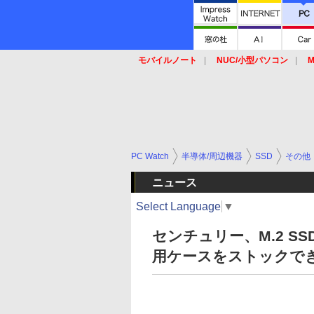
モバイルノート
NUC/小型パソコン
M
SSD
キーボード
マウス
PC Watch
半導体/周辺機器
SSD
その他
ニュース
Select Language
▼
センチュリー、M.2 
用ケースをストックで