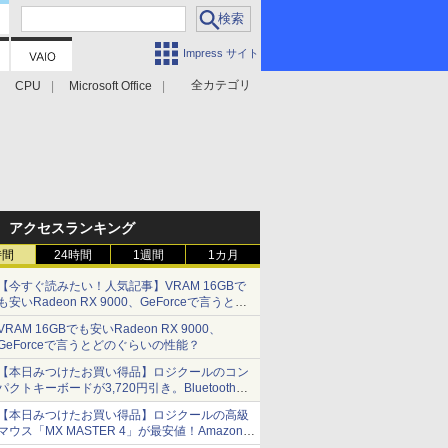
Impress サイト
全カテゴリ
CPU
Microsoft Office
アクセスランキング
時間
24時間
1週間
1カ月
【今すぐ読みたい！人気記事】VRAM 16GBで
も安いRadeon RX 9000、GeForceで言うとど
のぐらいの性能？ - PC Watch
VRAM 16GBでも安いRadeon RX 9000、
GeForceで言うとどのぐらいの性能？
【本日みつけたお買い得品】ロジクールのコン
パクトキーボードが3,720円引き。Bluetoothで3
台接続対応
【本日みつけたお買い得品】ロジクールの高級
マウス「MX MASTER 4」が最安値！Amazonで
3千円弱の割引