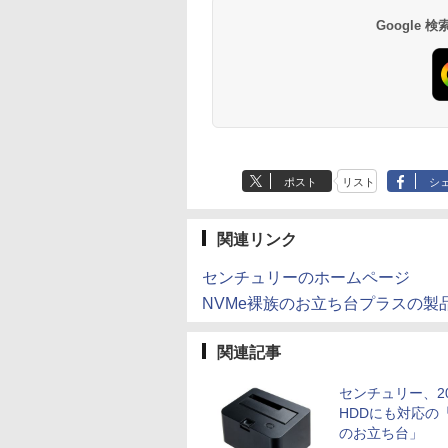
×8本
水 バナジウム含有 
￥250
￥1,112
￥770
￥250
￥1,380
￥832
Google
ミネラルウォーター
ペットボトル 静岡県
産 500ミリリットル
(Smart Basic)
ポスト
リスト
シ
関連リンク
センチュリーのホームページ
NVMe裸族のお立ち台プラスの製
関連記事
センチュリー、20
HDDにも対応の
のお立ち台」