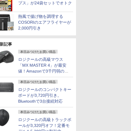
プス」が24袋セットでオトク
熱風で揚げ物を調理する
COSORIのエアフライヤーが
2,000円引き
新記事
本日みつけたお買い得品
ロジクールの高級マウス
「MX MASTER 4」が最安
値！Amazonで3千円弱の割
引
本日みつけたお買い得品
ロジクールのコンパクトキー
ボードが3,720円引き。
7
7
7
8
8
8
9
9
9
10
10
10
Bluetoothで3台接続対応
本日みつけたお買い得品
ロジクールの高級トラックボ
ールが3,320円オフ！定番モ