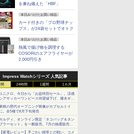
を兼ね備えた「HBF」
本日みつけたお買い得品
カード付きの「プロ野球チッ
プス」が24袋セットでオトク
本日みつけたお買い得品
熱風で揚げ物を調理する
COSORIのエアフライヤーが
2,000円引き
Impress Watchシリーズ 人気記事
時間
24時間
1週間
1カ月
ユニクロ、今日から「お盆特別セール」。涼感
シアサッカーワンピース待望値下げ、撥水ギア
ショーツは1990円に
東映の歴代オープニング映像がカプセルトイ
に。全5種で8月下旬発売
カルディ、オンライン限定「ネコバッグ＆タン
ブラーセット」を一般販売。7月の抽選販売の
当選無効分
【家電レビュー】手ごわい雑草との戦い、コメ