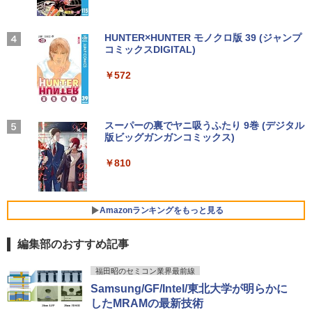
中古パソコン | Lenovo | ThinkPad L57
薄型 軽量 持ち運び 壁掛けに対応 Switc
3
0 | Windows11 | ノートPC | 一年保証 |
h/PS3/PS4/PS5/Xbox One/PC/スマホ/U
第7世代 | Core i5 7200U 2.5(～最大3.1)
SBType-C/標準HDMI対応【選べる種
ちいかわ なんか小さくてかわいいやつ
4
GHz | MEM:8GB | HDD:500GB | DVDマ
類】タッチ/ケース付き/4Kタイプ
【2026年アップグレード版】AOKIMI ワイヤ
On My Road (Stadium ver.)
HUNTER×HUNTER モノクロ版 39 (ジャンプ
（2） （ワイドKC） [ ナガノ ]
ルチ | 無線LAN:あり | テンキー | Win11P
レスイヤホン bluetooth イヤホン V12 小型
コミックスDIGITAL)
by Amazon 炭酸水 ラベルレス 500ml ×24本
ro64Bit | ACアダプター付属
軽量 ブルートゥースHi-Fi 最大36時間再生 ぶ
強炭酸水 ペットボトル 500ミリリットル (Sm
￥8,980
￥250
￥1,210
るーとゅーす コードレス ENCノイズキャン
art Basic)
￥572
セリング 自動ペアリング Type-C充電 マイク
￥9,980
付き 防水 タッチ式音量調整 スポーツ/通勤/通
￥1,625
学/WEB会議(ホワイト)
アースドリームス 厳選おまかせモニター
4
バムとケロのデイブック Bam and Ker
21.5型〜27型ワイド 【HDMI対応 / FULL
On My Road (Stadium ver.)
スーパーの裏でヤニ吸うふたり 9巻 (デジタル
5
￥1,964
o Day Book [ 島田ゆか ]
【期間限定 ポイント10倍】Lenovo Idea
HD解像度】 大手メーカー液晶 (Dell/HP/
版ビッグガンガンコミックス)
コカ・コーラ やかんの麦茶 from 爽健美茶 ラ
4
Pad D330 10.1型 2-in-1 タブレットPC／
NEC等) テレワーク デュアルモニター S
ベルレス 650mlPET×24本
￥250
着脱式キーボード（intel 第九世代Celero
witch PS4 PS5対応 【整備済み中古品】
￥4,950
￥810
n N4000/4GB/64GB eMMC/HD IPS液晶
Xiaomi シャオミ REDMI Buds 8 Lite ワイヤ
￥2,009
Type-C データ/充電可）/microSD対応
レスイヤホン Bluetooth 5.4 ノイズキャンセ
￥6,470
（最大128GB）/Windows 11 Pro／Dolb
リング ANC 36時間再生
y Audio）【整備済み中古品】
Amazonランキングをもっと見る
￥3,480
￥13,800
＼500円OFFクーポンあり！／ モバイル
5
編集部のおすすめ記事
モニター 15.6インチ 1080PフルHD ディ
スプレイ VESA対応 コスパ デュアルモニ
ター サブモニター ゲーミングモニター
福田昭のセミコン業界最前線
【期間限定破格金額！】新生活 新古品 W
ポータブルモニター 外付けモニター リモ
5
Samsung/GF/Intel/東北大学が明らかに
in11搭載 パソコンノートパソコンoffice
ートワーク IPS mini pc ミニPC 多デバ
したMRAMの最新技術
付き 初心者向けノートPC 初期設定済 1
イス対応 ブラック