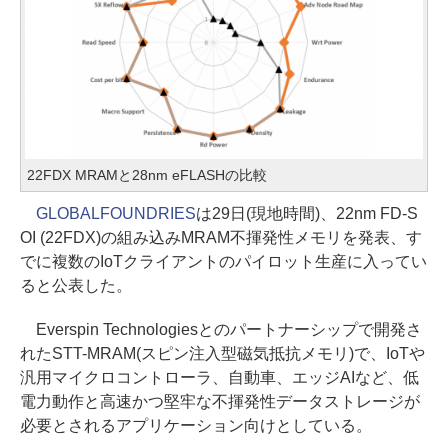
22FDX MRAMと28nm eFLASHの比較
GLOBALFOUNDRIES
は29日(現地時間)、22nm FD-S
OI (22FDX)の組み込みMRAM不揮発性メモリを発表、す
でに複数のIoTクライアントのパイロット生産に入ってい
ると公表した。
Everspin Technologiesとのパートナーシップで開発さ
れたSTT-MRAM(スピン注入型磁気抵抗メモリ)で、IoTや
汎用マイクロコントローラ、自動車、エッジAIなど、低
電力動作と高速かつ堅牢な不揮発性データストレージが
必要とされるアプリケーション向けとしている。