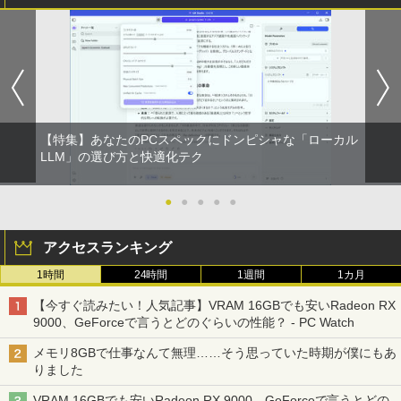
【特集】あなたのPCスペックにドンピシャな「ローカル
LLM」の選び方と快適化テク
●
●
●
●
●
アクセスランキング
1時間
24時間
1週間
1カ月
【今すぐ読みたい！人気記事】VRAM 16GBでも安いRadeon RX
9000、GeForceで言うとどのぐらいの性能？ - PC Watch
メモリ8GBで仕事なんて無理……そう思っていた時期が僕にもあ
りました
VRAM 16GBでも安いRadeon RX 9000、GeForceで言うとどの