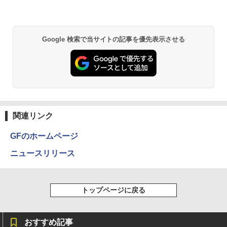
5.6型 インテル高速CPU ランダムで発送
メモリ4GB～ 高速SSD1TB 最大 フルHD
￥9,480
Webカメラ zoom 軽量薄型 無線 型番更
新で在庫処分
Google 検索で当サイトの記事を優先表示させる
￥12,980
関連リンク
GFのホームページ
ニュースリリース
トップページに戻る
おすすめ記事