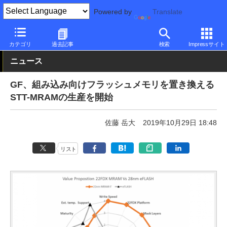
Powered by
Translate
PC Watch
市場
技術
その他
カテゴリ
過去記事
検索
Impressサイト
ニュース
GF、組み込み向けフラッシュメモリを置き換える
STT-MRAMの生産を開始
佐藤 岳大
2019年10月29日 18:48
リスト