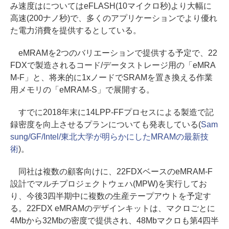
み速度はについてはeFLASH(10マイクロ秒)より大幅に
高速(200ナノ秒)で、多くのアプリケーションでより優れ
た電力消費を提供するとしている。
eMRAMを2つのバリエーションで提供する予定で、2​​2
FDXで製造されるコード/データストレージ用の「eMRA
M-F」と、将来的に1xノードでSRAMを置き換える作業
用メモリの「eMRAM-S」で展開する。
すでに2018年末に14LPP-FFプロセスによる製造で記
録密度を向上させるプランについても発表している(
Sam
sung/GF/Intel/東北大学が明らかにしたMRAMの最新技
術
)。
同社は複数の顧客向けに、22FDXベースのeMRAM-F
設計でマルチプロジェクトウェハ(MPW)を実行してお
り、今後3四半期中に複数の生産テープアウトを予定す
る。22FDX eMRAMのデザインキットは、マクロごとに
4Mbから32Mbの密度で提供され、48Mbマクロも第4四半