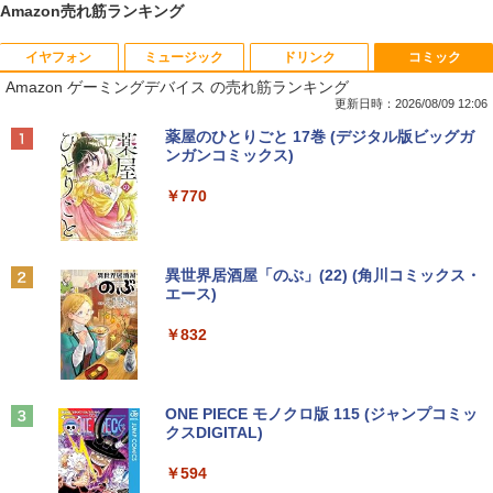
Amazon売れ筋ランキング
イヤフォン
ミュージック
ドリンク
コミック
【★最大100%ポイント】【大特価!訳あ
富士通 Fujitsu 液晶モニター VL-17CST
ちいかわ なんか小さくてかわいいやつ
1
1
1
Amazon ゲーミングデバイス の売れ筋ランキング
り!】富士通 LIFEBOOK A576/第6世代 C
17インチ スクエア ホワイト LCD LEDバ
（1） （ワイドKC） [ ナガノ ]
ore i3/メモリ:4GB/SSD:128GB/15.6型液
ックライト SXGA 1280×1024 TNパネル
更新日時：2026/08/09 12:06
晶/USB 3.0/VGA/HDMI/DVD/Office/中古
非光沢 ノングレア DVI VESA準拠 ディス
￥1,100
Anker Soundcore P40i オフホワイト
BRUCE WAYNE feat. Flo Milli, ATL Jacob
【Amazon.co.jp限定】 い・ろ・は・す 2L P
薬屋のひとりごと 17巻 (デジタル版ビッグガ
パソコン ノートパソコン Windows11 W
プレイ 【中古】
[Explicit]
ET ラベルレス ×8本
ンガンコミックス)
indows10
￥7,990
￥2,750
￥250
￥1,112
￥770
￥8,999
羽生結弦（2027年1月始まりカレンダ
2
ー）
【超特価】厳選大手メーカー 液晶モニタ
2
Anker Soundcore P31i ブラック
BRUCE WAYNE feat. Flo Milli, ATL Jacob
by Amazon 天然水 ラベルレス 500ml ×24本
異世界居酒屋「のぶ」(22) (角川コミックス・
【マラソンP5倍/10%オフクーポン】中古
ー シークレット 19インチワイド ノング
￥4,345
2
[Explicit]
富士山の天然水 バナジウム含有 水 ミネラル
エース)
ノートパソコン Windows11 Pro Office
レア VGA DELL NEC 等 液晶ディスプレ
ウォーター ペットボトル 静岡県産 500ミリリ
￥5,990
付き Panasonic Let's note CF-NX3 第4
イ【中古】
ットル (Smart Basic)
￥250
￥832
世代 Core i5 メモリ8GB 高速SSD256GB
12.1インチ Bluetoot WEBカメラ Wi-Fi
￥3,100
￥1,380
HDMI 初期設定済み 送料無料 90日保証
杖と剣のウィストリア（16） （講談社コ
3
ミックス） [ 大森 藤ノ ]
Anker Soundcore Liberty 5 ミッドナイトブ
見知らぬ糸
ONE PIECE モノクロ版 115 (ジャンプコミッ
￥9,800
ラック
クスDIGITAL)
by Amazon 天然水ラベルレス 2L×9本
￥594
モバイルモニター 15.6インチ InnoView
3
￥250
モバイルディスプレイ 自立型 1920*1080
￥14,990
￥594
￥1,117
FHD ポータブルモニター IPS液晶パネル