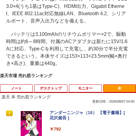
3.0×4(うち1基はType-C)、HDMI出力、Gigabit Etherne
t、IEEE 802.11ac対応無線LAN、Bluetooth 4.2、シリア
ルポート、音声入出力などを備える。
バッテリは3,100mAhのリチウムポリマー×2で、駆動
時間は約6～8時間。付属のACアダプタは新たに15V/1.6
Aに対応、Type-Cを利用して充電し、約30分で半分充電
できるという。本体サイズは153×113×23.5mm(幅×奥行
き×高さ)、重量は440g。
楽天市場 売れ筋ランキング
ノート
デスクトップ
モニター
本
楽天 本 売れ筋ランキング
更新日時：2026/08/07 04:00
【期間限定★新品無線マウス付】中古ノ
ポイント10倍 中古パソコン デスクトッ
アンダーニンジャ（18） 【電子書籍】[
1
1
1
ートパソコン Windows11 Office2019搭
プパソコン Windows 11【Office付】
花沢健吾 ]
載 15.6型 テンキー付き Celeron 第8世代
【Windows 11 Pro 64Bit搭載】DELL O
Core i3 Core i5 メモリ4GB/16GB SSD1
ptiplexシリーズ Core i5搭載/4G/新品SS
￥792
28GB～1TB Webカメラ DVD 無線LAN
D 120GB/DVD-ROM/送料無料【オプショ