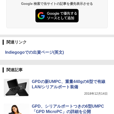
Google 検索で当サイトの記事を優先表示させる
[Explicit]
富士山の天然水 バナジウム含有 水 ミネラル
エース)
ウォーター ペットボトル 静岡県産 500ミリリ
￥5,990
ットル (Smart Basic)
￥250
￥832
￥1,380
Anker Soundcore Liberty 5 アプリコットピ
On My Road (Stadium ver.)
ONE PIECE モノクロ版 115 (ジャンプコミッ
ンク
クスDIGITAL)
by Amazon 炭酸水 ラベルレス 500ml ×24本
強炭酸水 ペットボトル 500ミリリットル (Sm
￥250
関連リンク
art Basic)
￥-
￥594
Indiegogoでの出資ページ(英文)
￥1,625
【2026年アップグレード版】AOKIMI ワイヤ
On My Road (Stadium ver.)
HUNTER×HUNTER モノクロ版 39 (ジャンプ
レスイヤホン bluetooth イヤホン V12 小型
コミックスDIGITAL)
by Amazon 天然水ラベルレス 2L×9本
関連記事
軽量 ブルートゥースHi-Fi 最大36時間再生 ぶ
￥250
るーとゅーす コードレス ENCノイズキャン
￥572
￥1,117
セリング 自動ペアリング Type-C充電 マイク
GPDの新UMPC、重量440gの6型で有線
付き 防水 タッチ式音量調整 スポーツ/通勤/通
LAN/シリアルポート装備
学/WEB会議(ホワイト)
2018年12月14日
BUGS LIFE
スーパーの裏でヤニ吸うふたり 9巻 (デジタル
￥1,964
版ビッグガンガンコミックス)
コカ・コーラ やかんの麦茶 from 爽健美茶 ラ
ベルレス 650mlPET×24本
￥250
GPD、シリアルポートつきの6型UMPC
￥810
「GPD MicroPC」の詳細を公開
Xiaomi シャオミ REDMI Buds 8 Lite ワイヤ