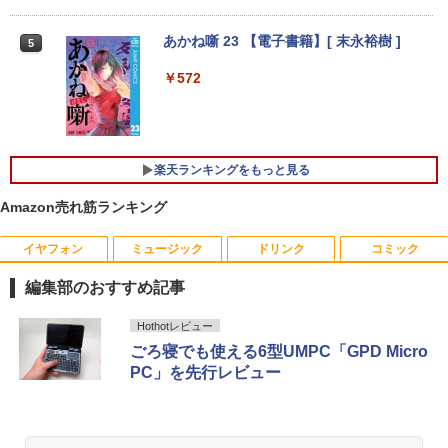
￥69,800
￥16,500
あかね噺 23 【電子書籍】[ 末永裕樹 ]
5
GMKtec GMK-K8 PLUS-32/1T-W11Pro
4
￥572
【マラソンセール期間中ポイント5倍】中
(8845HS)
4
古ノートパソコン 第11世代 Core i5 メモ
リ16GB M.2 SSD256GB 13.3インチ フ
￥124,800
ルHD ノングレア Webカメラ 無線LAN
Wi-Fi Bluetooth Windows11 東芝 dyna
楽天ランキングをもっと見る
book G83/HS 初期設定済 すぐ使える 90
日保証 送料無料
Amazon売れ筋ランキング
デスクトップPC Ryzen7 5700G メモリ1
5
￥29,980
6GB SSD1TB B550 グラボなし
イヤフォン
ミュージック
ドリンク
コミック
￥148,700
編集部のおすすめ記事
13.3インチ 良品 Lenovo ThinkPad X13
5
Gen2 Type-20XJ フルHD / Windows11/
Anker Soundcore P40i オフホワイト
BRUCE WAYNE feat. Flo Milli, ATL Jacob
【Amazon.co.jp限定】 い・ろ・は・す 2L P
薬屋のひとりごと 17巻 (デジタル版ビッグガ
Hothotレビュー
高性能 AMD Ryzen 5-5650u/ 16GB/ 爆
[Explicit]
ET ラベルレス ×8本
ンガンコミックス)
ごろ寝でも使える6型UMPC「GPD Micro
速NVMe式256GB-SSD/ カメラ/ 無線Wi-
￥7,990
Fi6/ Office付き/ Win11【中古ノートパソ
PC」を先行レビュー
￥250
￥1,112
￥770
コン 中古パソコン 中古PC】税込送料無
料 あす楽対応 当日発送
￥34,990
Anker Soundcore P31i ブラック
BRUCE WAYNE feat. Flo Milli, ATL Jacob
by Amazon 天然水 ラベルレス 500ml ×24本
異世界居酒屋「のぶ」(22) (角川コミックス・