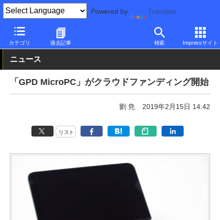
Powered by
Translate
PC Watch
パソコン/タブレット/スマートフォン
モバイルノート
カテゴリ
過去記事
検索
Impressサイト
ニュース
「GPD MicroPC」がクラウドファンディング開始
劉 尭
2019年2月15日 14:42
リスト