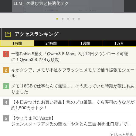
LLM」の選び方と快適化テク
●
●
●
●
●
アクセスランキング
1時間
24時間
1週間
1カ月
一部Fable 5超え「Qwen3.8-Max」8月12日ダウンロード可能
に！Qwen3.8-27Bも順次
キオクシア、メモリ不足をフラッシュメモリで補う拡張モジュー
ル
メモリ8GBで仕事なんて無理……そう思っていた時期が僕にもあ
りました
【本日みつけたお買い得品】魚のプロ厳選、くら寿司のうなぎが
約1,500円オトク！
【やじうまPC Watch】
ジェンスン・フアン氏の聖地「やきとん三吉 神田北口店」で
「ご来店記念コース」を娘と堪能
もっと見る
～コース名を変更したのはNVIDIAに怒られたからではない