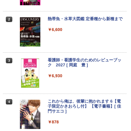
店長おまかせPC 初期設定済 送料無料
ン色々有】
【中古】
￥24,800
￥9,999
熱帯魚・水草大図鑑 定番種から新種まで
2
￥6,600
【エントリーでポイント100％還元のチ
2
往復送料込！パソコンレンタルハイスペ
ャンス】GMKtec ミニpc G3 Pro Intel C
2
ックモデルCore i7/16G/SSD/カメラ付き
ore i3 10110U 16GB DDR4 64GBまで増
（4週間延長）【Office2024セット】イ
設 512GB SSD M.2 2242 最大8TB Wind
ンストール済※この商品はレンタルで
ows11 Pro mini pc 4.1GHz WIFI6 BT5.
す。販売品ではありません。ご了承下さ
2 小型PC VESA対応 ミニパソコン 2画面
看護師・看護学生のためのレビューブッ
3
い。
高性能 みにpc nucbox 省エネ デスクト
ク 2027 [ 岡庭 豊 ]
ップPC
￥14,300
￥6,930
￥66,248
ノートパソコン14インチ 極軽量約965g
3
富士通 LIFEBOOK U748 高性能第7世代
[VETESA正規販売店]デスクトップパソ
これから俺は、後輩に抱かれます 6【電
3
4
Core i5-7300U カメラ内蔵 メモリ最大16
コン PC 一体型 新品 Windows11 27型 C
子限定かきおろし付】 【電子書籍】[ 佳
GB SSD1TB 薄い軽い FHD液晶 type-C
ore i7 第4世代 Office付き メモリ16GB
門サエコ ]
WIFI Bluetooth 中古ノートパソコン Off
SSD512GB 初期設定済 ホワイト ブラッ
ice付き 5GWIFI Bluetooth最新Microso
ク
￥878
ftOffice2024可 Windows11