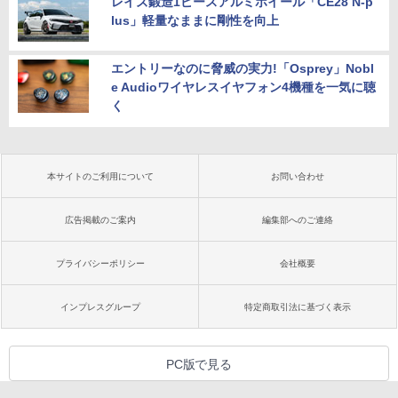
レイズ鍛造1ピースアルミホイール「CE28 N-p
lus」軽量なままに剛性を向上
エントリーなのに脅威の実力!「Osprey」Nobl
e Audioワイヤレスイヤフォン4機種を一気に聴
く
本サイトのご利用について
お問い合わせ
広告掲載のご案内
編集部へのご連絡
プライバシーポリシー
会社概要
インプレスグループ
特定商取引法に基づく表示
PC版で見る